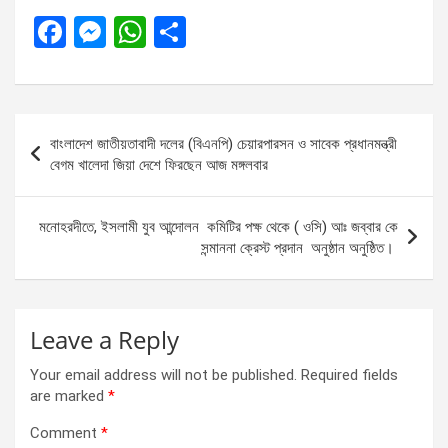
F
M
W
S
a
es
h
h
ce
se
at
ar
b
n
s
e
Post
বাংলাদেশ জাতীয়তাবাদী দলের (বিএনপি) চেয়ারপারসন ও সাবেক প্রধানমন্ত্রী
o
g
A
navigation
বেগম খালেদা জিয়া দেশে ফিরছেন আজ মঙ্গলবার
o
er
p
k
p
মনোহরদীতে, ইসলামী যুব আন্দোলন কমিটির পক্ষ থেকে ( ওসি) আঃ জব্বার কে
সন্মাননা ক্রেস্ট প্রদান অনুষ্ঠান অনুষ্ঠিত।
Leave a Reply
Your email address will not be published.
Required fields
are marked
*
Comment
*