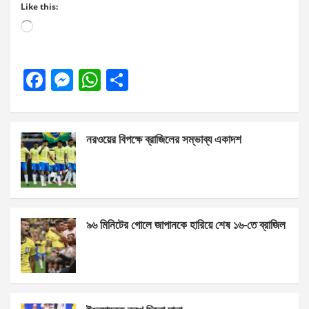
Like this:
Loading…
F
M
W
S
a
es
h
h
ce
se
at
ar
নরওয়ের বিপক্ষে ব্রাজিলের সম্ভাব্য একাদশ
b
n
s
e
o
g
A
o
er
p
k
p
৯৬ মিনিটের গোলে জাপানকে হারিয়ে শেষ ১৬-তে ব্রাজিল