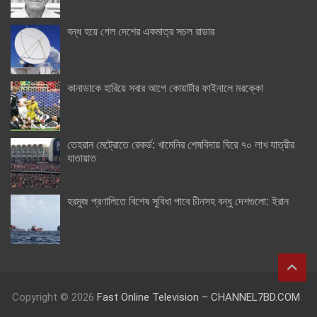
বন্ধ হয়ে গেল দেশের একমাত্র সচল রাডার
কানাডাকে হারিয়ে সবার আগে কোয়ার্টার ফাইনালে মরক্কো
তেহরান মেট্রোতে রেকর্ড: খামেনির শেষবিদায় ঘিরে ৭০ লাখ যাত্রীর
যাতায়াত
হরমুজ প্রণালিতে বিশেষ সুবিধা পাবে চীনসহ বন্ধু দেশগুলো: ইরান
Copyright © 2026
Fast Online Television – CHANNEL7BD.COM