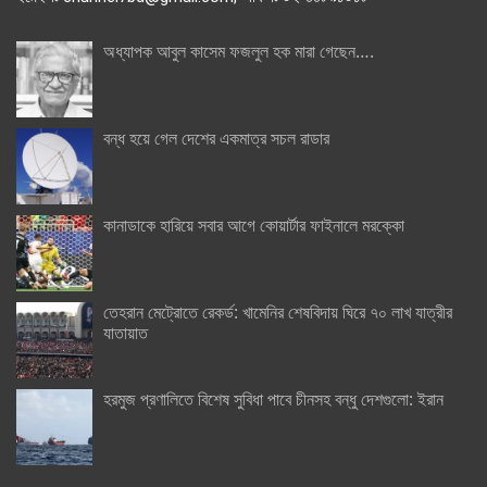
অধ্যাপক আবুল কাসেম ফজলুল হক মারা গেছেন….
বন্ধ হয়ে গেল দেশের একমাত্র সচল রাডার
কানাডাকে হারিয়ে সবার আগে কোয়ার্টার ফাইনালে মরক্কো
তেহরান মেট্রোতে রেকর্ড: খামেনির শেষবিদায় ঘিরে ৭০ লাখ যাত্রীর
যাতায়াত
হরমুজ প্রণালিতে বিশেষ সুবিধা পাবে চীনসহ বন্ধু দেশগুলো: ইরান