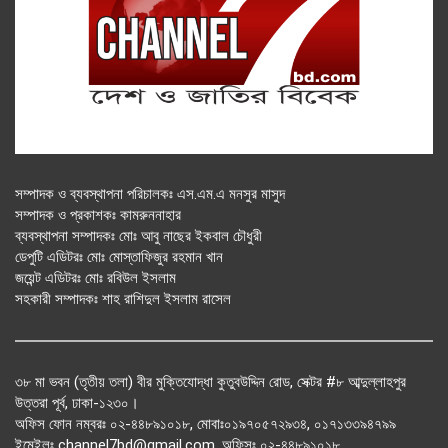
সম্পাদক ও ব্যবস্থাপনা পরিচালকঃ এস.এম.এ মনসুর মাসুদ
সম্পাদক ও প্রকাশকঃ কামরুননাহার
ব্যবস্থাপনা সম্পাদকঃ মোঃ আবু নাছের ইকবাল চৌধুরী
ডেপুটি এডিটরঃ মোঃ মোস্তাফিজুর রহমান খান
জয়েন্ট এডিটরঃ মোঃ রবিউল ইসলাম
সহকারী সম্পাদকঃ শাহ রাশিদুল ইসলাম রাসেল
৩৮ মা ভবন (তৃতীয় তলা) বীর মুক্তিযোদ্ধা কুতুবউদ্দিন রোড, সেক্টর #৮ আব্দুল্লাহপুর
উত্তরা পূর্ব, ঢাকা-১২৩০।
অফিস ফোন নম্বরঃ ০২-৪৪৮৯১০১৮, মোবাঃ০১৯৭০৫৭২৯৩৪, ০১৭১৩৩৯৪৭৯৯
ইমেইলঃ channel7bd@gmail.com, অফিসঃ ০২-৪৪৮৯১০১৮