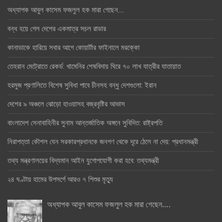
অধ্যাপক আবুল কাসেম ফজলুল হক মারা গেছেন….
বন্ধ হয়ে গেল দেশের একমাত্র সচল রাডার
কানাডাকে হারিয়ে সবার আগে কোয়ার্টার ফাইনালে মরক্কো
তেহরান মেট্রোতে রেকর্ড: খামেনির শেষবিদায় ঘিরে ৭০ লাখ যাত্রীর যাতায়াত
হরমুজ প্রণালিতে বিশেষ সুবিধা পাবে চীনসহ বন্ধু দেশগুলো: ইরান
দেশের ৯ অঞ্চলে ঝোড়ো হাওয়াসহ বজ্রবৃষ্টির আভাস
বাংলাদেশ সেনাবাহিনীর সুনাম আন্তর্জাতিক অঙ্গনে সুবিদিত: রাষ্ট্রপতি
নিরাপত্তা কৌশল যেন সরকারপ্রধানকে জনগণ থেকে দূরে ঠেলে না দেয়: প্রধানমন্ত্রী
তথ্য মন্ত্রণালয়ের বিদ্যমান আইন যুগোপযোগী করা হবে: তথ্যমন্ত্রী
২৪ ঘণ্টায় হামের উপসর্গে আরও ৭ শিশুর মৃত্যু
অধ্যাপক আবুল কাসেম ফজলুল হক মারা গেছেন….