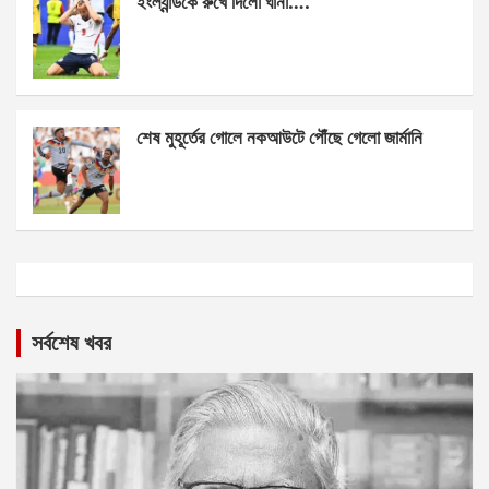
ইংল্যান্ডকে রুখে দিলো ঘানা….
শেষ মুহূর্তের গোলে নকআউটে পৌঁছে গেলো জার্মানি
সর্বশেষ খবর