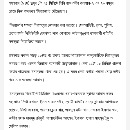
মঙ্গলবার (৬ মে) দুপুর ১টা ২৫ মিনিটে তিনি রাজধানীর গুলশান-২ এর ৭৯ নম্বর
রোডে নিজ বাসভবন ‌‘ফিরোজা’য় পৌঁছেছেন।
‘ফিরোজা’র সামনে নিরাপত্তা জোরদার করা হয়েছে। সেনাবাহিনী, র‌্যাব, পুলিশ,
চেয়ারপার্সন সিকিউরিটি ফোর্সসহ সাদা পোশাকে আইনশৃঙ্খলা রক্ষাকারী বাহিনীর
সদস্যরা নিয়োজিত আছেন।
মঙ্গলবার সকাল সাড়ে ১০টার পর ঢাকার হজরত শাহজালাল আন্তর্জাতিক বিমানবন্দরে
অবতরণ করে খালেদা জিয়াকে বহনকারী উড়োজাহাজ। বেলা ১১টা ২০ মিনিটে খালেদা
জিয়ার গাড়িবহর বিমানবন্দর থেকে বের হয়। এ সময় নেতা-কর্মীরা পতাকা নেড়ে দলীয়
প্রধানকে শুভেচ্ছা জানান।
বিমানবন্দরের ভিআইপি টার্মিনালে বিএনপির চেয়ারপারসনকে স্বাগত জানান দলের
মহাসচিব মির্জা ফখরুল ইসলাম আলমগীর, স্থায়ী কমিটির সদস্য খন্দকার মোশাররফ
হোসেন, মির্জা আব্বাস, গয়েশ্বর চন্দ্র রায়, আবদুল মঈন খান, নজরুল ইসলাম খান,
আমীর খসরু মাহমুদ চৌধুরী, সালাহউদ্দিন আহমদ, ইকবাল হাসান মাহমুদ টুকু ও
সেলিমা রহমান।