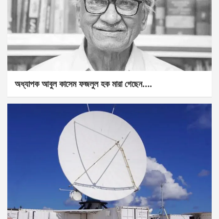
অধ্যাপক আবুল কাসেম ফজলুল হক মারা গেছেন….