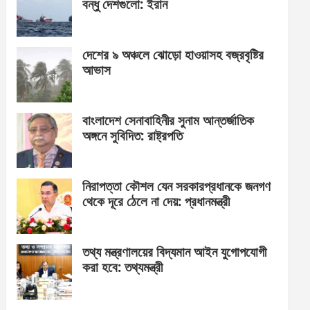
বন্ধু দেশগুলো: ইরান
দেশের ৯ অঞ্চলে ঝোড়ো হাওয়াসহ বজ্রবৃষ্টির
আভাস
বাংলাদেশ সেনাবাহিনীর সুনাম আন্তর্জাতিক
অঙ্গনে সুবিদিত: রাষ্ট্রপতি
নিরাপত্তা কৌশল যেন সরকারপ্রধানকে জনগণ
থেকে দূরে ঠেলে না দেয়: প্রধানমন্ত্রী
তথ্য মন্ত্রণালয়ের বিদ্যমান আইন যুগোপযোগী
করা হবে: তথ্যমন্ত্রী