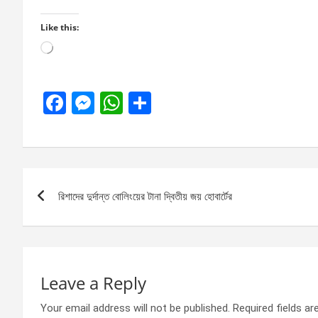
Like this:
Loading…
F
M
W
S
a
es
h
h
ce
se
at
ar
b
n
s
e
Post
o
g
A
রিশাদের দুর্দান্ত বোলিংয়ের টানা দ্বিতীয় জয় হোবার্টের
navigation
o
er
p
k
p
Leave a Reply
Your email address will not be published.
Required fields a