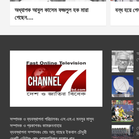
অধ্যাপক আবুল কাসেম ফজলুল হক মারা
বন্ধ হয়ে গ
গেছেন….
অ
গ
ব
ক
ফ
সম্পাদক ও ব্যবস্থাপনা পরিচালকঃ এস.এম.এ মনসুর মাসুদ
সম্পাদক ও প্রকাশকঃ কামরুননাহার
ত
ব্যবস্থাপনা সম্পাদকঃ মোঃ আবু নাছের ইকবাল চৌধুরী
ঘ
ডেপুটি এডিটরঃ মোঃ মোস্তাফিজুর রহমান খান