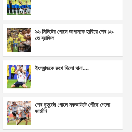
o
g
A
o
er
p
k
p
৯৬ মিনিটের গোলে জাপানকে হারিয়ে শেষ ১৬-
তে ব্রাজিল
ইংল্যান্ডকে রুখে দিলো ঘানা….
শেষ মুহূর্তের গোলে নকআউটে পৌঁছে গেলো
জার্মানি