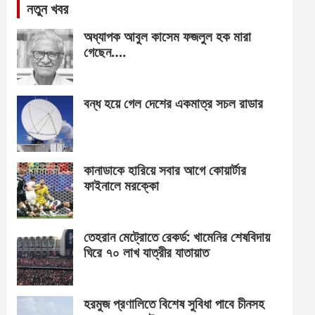
নতুন খবর
অধ্যাপক আবুল কাসেম ফজলুল হক মারা
গেছেন….
বন্ধ হয়ে গেল দেশের একমাত্র সচল রাডার
কানাডাকে হারিয়ে সবার আগে কোয়ার্টার
ফাইনালে মরক্কো
তেহরান মেট্রোতে রেকর্ড: খামেনির শেষবিদায়
ঘিরে ৭০ লাখ যাত্রীর যাতায়াত
হরমুজ প্রণালিতে বিশেষ সুবিধা পাবে চীনসহ