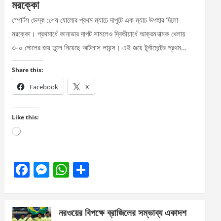
মরক্কো
স্পোর্টস ডেস্ক :শেষ ষোলোর প্রথম ম্যাচে দাপুটে এক ম্যাচ উপহার দিলো
মরক্কো। প্রথমার্ধে কানাডার দাপট সামলেও দ্বিতীয়ার্ধে আক্রমণাত্মক খেলায়
৩-০ গোলের জয় তুলে নিয়েছে আটলাস লায়ন্স। এই জয়ে টুর্নামেন্টের প্রথম…
Share this:
Facebook
X
Like this:
Loading…
F
M
W
S
a
es
h
h
ce
se
at
ar
নরওয়ের বিপক্ষে ব্রাজিলের সম্ভাব্য একাদশ
b
n
s
e