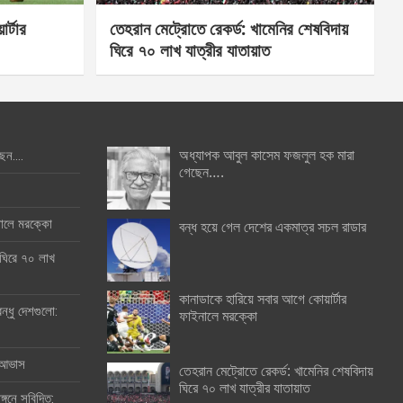
র্টার
তেহরান মেট্রোতে রেকর্ড: খামেনির শেষবিদায়
ঘিরে ৭০ লাখ যাত্রীর যাতায়াত
অধ্যাপক আবুল কাসেম ফজলুল হক মারা
ছেন….
গেছেন….
ইনালে মরক্কো
বন্ধ হয়ে গেল দেশের একমাত্র সচল রাডার
 ঘিরে ৭০ লাখ
কানাডাকে হারিয়ে সবার আগে কোয়ার্টার
ন্ধু দেশগুলো:
ফাইনালে মরক্কো
র আভাস
তেহরান মেট্রোতে রেকর্ড: খামেনির শেষবিদায়
ঘিরে ৭০ লাখ যাত্রীর যাতায়াত
্গনে সুবিদিত: