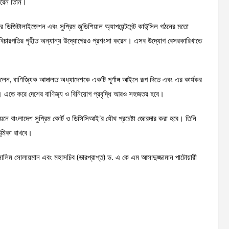
 করেন তিনি।
ের ডিজিটালাইজেশন এবং সুপ্রিম জুডিশিয়াল অ্যাপয়েন্টমেন্ট কাউন্সিল গঠনের মতো
ান বিচারপতির গৃহীত অন্যান্য উদ্যোগেরও প্রশংসা করেন। এসব উদ্যোগ বেসরকারিখাতে
েন, বাণিজ্যিক আদালত অধ্যাদেশকে একটি পূর্ণাঙ্গ আইনে রূপ দিতে এবং এর কার্যকর
োজন। এতে করে দেশের বাণিজ্য ও বিনিয়োগ প্রবৃদ্ধি আরও সহজতর হবে।
নে বাংলাদেশ সুপ্রিম কোর্ট ও ডিসিসিআই’র যৌথ প্রচেষ্টা জোরদার করা হবে। তিনি
ূমিকা রাখবে।
িম সোলায়মান এবং মহাসচিব (ভারপ্রাপ্ত) ড. এ কে এম আসাদুজ্জামান পাটোয়ারী