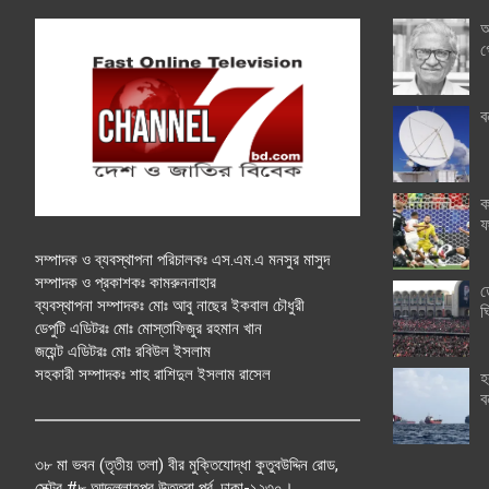
অ
গ
ব
ক
ফ
সম্পাদক ও ব্যবস্থাপনা পরিচালকঃ এস.এম.এ মনসুর মাসুদ
সম্পাদক ও প্রকাশকঃ কামরুননাহার
ত
ব্যবস্থাপনা সম্পাদকঃ মোঃ আবু নাছের ইকবাল চৌধুরী
ঘ
ডেপুটি এডিটরঃ মোঃ মোস্তাফিজুর রহমান খান
জয়েন্ট এডিটরঃ মোঃ রবিউল ইসলাম
সহকারী সম্পাদকঃ শাহ রাশিদুল ইসলাম রাসেল
হ
ব
৩৮ মা ভবন (তৃতীয় তলা) বীর মুক্তিযোদ্ধা কুতুবউদ্দিন রোড,
সেক্টর #৮ আব্দুল্লাহপুর উত্তরা পূর্ব, ঢাকা-১২৩০।