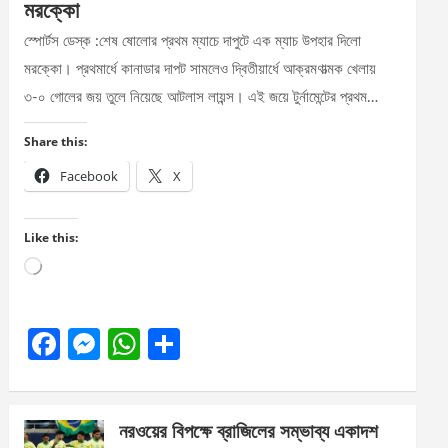
মরক্কো
স্পোর্টস ডেস্ক :শেষ ষোলোর প্রথম ম্যাচে দাপুটে এক ম্যাচ উপহার দিলো
মরক্কো। প্রথমার্ধে কানাডার দাপট সামলেও দ্বিতীয়ার্ধে আক্রমণাত্মক খেলায়
৩-০ গোলের জয় তুলে নিয়েছে আটলাস লায়ন্স। এই জয়ে টুর্নামেন্টের প্রথম…
Share this:
Facebook
X
Like this:
Loading…
F
M
W
S
a
es
h
h
ce
se
at
ar
নরওয়ের বিপক্ষে ব্রাজিলের সম্ভাব্য একাদশ
b
n
s
e