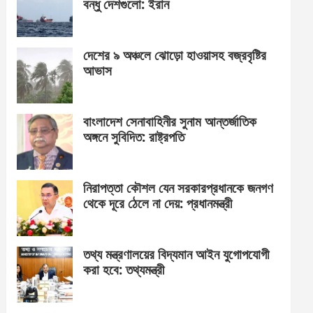
বন্ধু দেশগুলো: ইরান
দেশের ৯ অঞ্চলে ঝোড়ো হাওয়াসহ বজ্রবৃষ্টির
আভাস
বাংলাদেশ সেনাবাহিনীর সুনাম আন্তর্জাতিক
অঙ্গনে সুবিদিত: রাষ্ট্রপতি
নিরাপত্তা কৌশল যেন সরকারপ্রধানকে জনগণ
থেকে দূরে ঠেলে না দেয়: প্রধানমন্ত্রী
তথ্য মন্ত্রণালয়ের বিদ্যমান আইন যুগোপযোগী
করা হবে: তথ্যমন্ত্রী