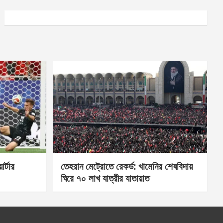
র্টার
তেহরান মেট্রোতে রেকর্ড: খামেনির শেষবিদায়
ঘিরে ৭০ লাখ যাত্রীর যাতায়াত