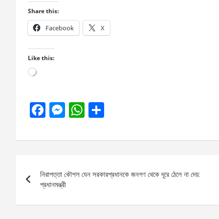
Share this:
Facebook
X
Like this:
Loading…
F
M
W
S
a
es
h
h
ce
se
at
ar
b
n
s
e
Post
o
g
A
নিরাপত্তা কৌশল যেন সরকারপ্রধানকে জনগণ থেকে দূরে ঠেলে না দেয়:
navigation
o
er
p
প্রধানমন্ত্রী
k
p