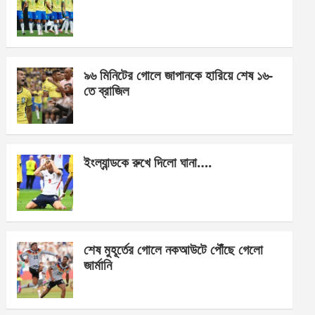
o
g
A
o
er
p
k
p
৯৬ মিনিটের গোলে জাপানকে হারিয়ে শেষ ১৬-
তে ব্রাজিল
ইংল্যান্ডকে রুখে দিলো ঘানা….
শেষ মুহূর্তের গোলে নকআউটে পৌঁছে গেলো
জার্মানি