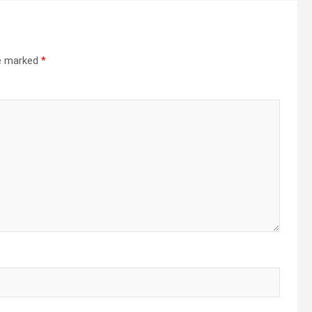
re marked
*