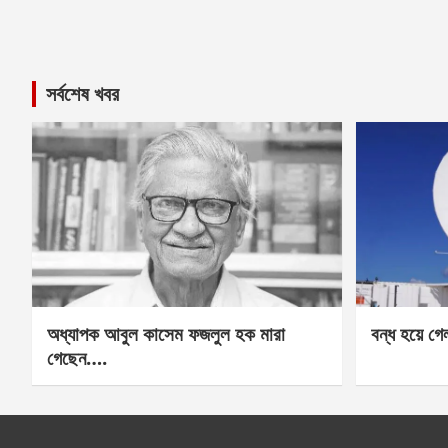
সর্বশেষ খবর
অধ্যাপক আবুল কাসেম ফজলুল হক মারা
বন্ধ হয়ে গ
গেছেন….