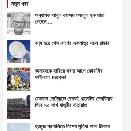
নতুন খবর
অধ্যাপক আবুল কাসেম ফজলুল হক মারা
গেছেন….
বন্ধ হয়ে গেল দেশের একমাত্র সচল রাডার
কানাডাকে হারিয়ে সবার আগে কোয়ার্টার
ফাইনালে মরক্কো
তেহরান মেট্রোতে রেকর্ড: খামেনির শেষবিদায়
ঘিরে ৭০ লাখ যাত্রীর যাতায়াত
হরমুজ প্রণালিতে বিশেষ সুবিধা পাবে চীনসহ