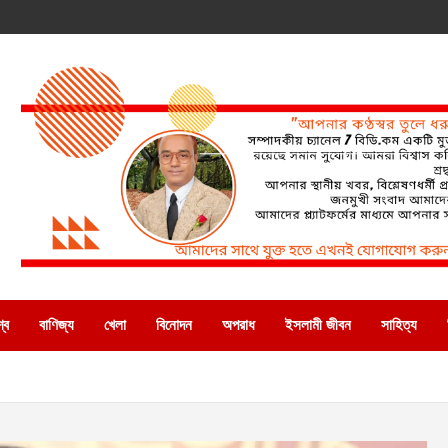
্ব
বাণিজ্য
খেলা
বিনোদন
অপরাধ
ইসলামী জীবন
সাহিত্য