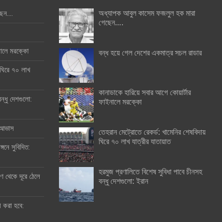
অধ্যাপক আবুল কাসেম ফজলুল হক মারা
ছেন….
গেছেন….
ইনালে মরক্কো
বন্ধ হয়ে গেল দেশের একমাত্র সচল রাডার
 ঘিরে ৭০ লাখ
কানাডাকে হারিয়ে সবার আগে কোয়ার্টার
ন্ধু দেশগুলো:
ফাইনালে মরক্কো
র আভাস
তেহরান মেট্রোতে রেকর্ড: খামেনির শেষবিদায়
ঘিরে ৭০ লাখ যাত্রীর যাতায়াত
্গনে সুবিদিত:
হরমুজ প্রণালিতে বিশেষ সুবিধা পাবে চীনসহ
 থেকে দূরে ঠেলে
বন্ধু দেশগুলো: ইরান
ী করা হবে: