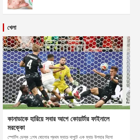
খেলা
কানাডাকে হারিয়ে সবার আগে কোয়ার্টার ফাইনালে
মরক্কো
স্পোর্টস ডেস্ক :শেষ ষোলোর প্রথম ম্যাচে দাপুটে এক ম্যাচ উপহার দিলো