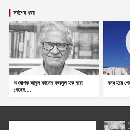
সর্বশেষ খবর
অধ্যাপক আবুল কাসেম ফজলুল হক মারা
বন্ধ হয়ে গ
গেছেন….
অ
গ