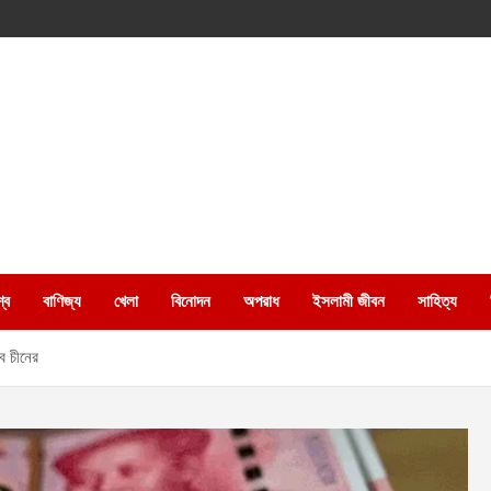
্ব
বাণিজ্য
খেলা
বিনোদন
অপরাধ
ইসলামী জীবন
সাহিত্য
াব চীনের