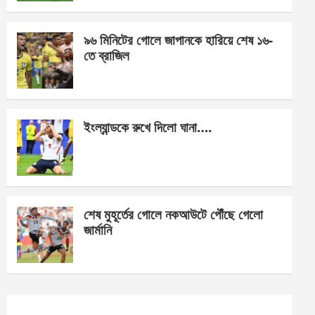
o
er
p
k
p
৯৬ মিনিটের গোলে জাপানকে হারিয়ে শেষ ১৬-
তে ব্রাজিল
ইংল্যান্ডকে রুখে দিলো ঘানা….
শেষ মুহূর্তের গোলে নকআউটে পৌঁছে গেলো
জার্মানি