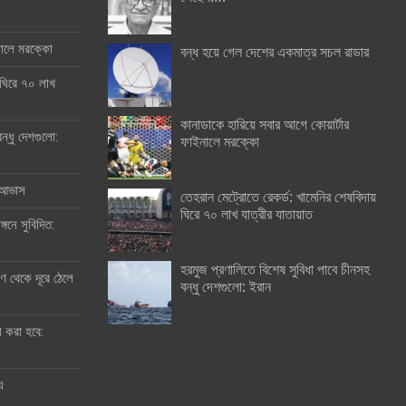
ইনালে মরক্কো
বন্ধ হয়ে গেল দেশের একমাত্র সচল রাডার
 ঘিরে ৭০ লাখ
কানাডাকে হারিয়ে সবার আগে কোয়ার্টার
ন্ধু দেশগুলো:
ফাইনালে মরক্কো
র আভাস
তেহরান মেট্রোতে রেকর্ড: খামেনির শেষবিদায়
ঘিরে ৭০ লাখ যাত্রীর যাতায়াত
্গনে সুবিদিত:
হরমুজ প্রণালিতে বিশেষ সুবিধা পাবে চীনসহ
 থেকে দূরে ঠেলে
বন্ধু দেশগুলো: ইরান
ী করা হবে:
ু