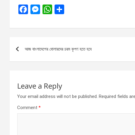
F
M
W
S
a
es
h
h
ce
se
at
ar
b
n
s
e
Post
o
g
A
আজ বাংলাদেশের বোলারদের চরম কৃপণ হতে হবে
navigation
o
er
p
k
p
Leave a Reply
Your email address will not be published.
Required fields a
Comment
*