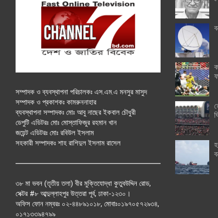
ব
ক
ফ
সম্পাদক ও ব্যবস্থাপনা পরিচালকঃ এস.এম.এ মনসুর মাসুদ
সম্পাদক ও প্রকাশকঃ কামরুননাহার
ত
ব্যবস্থাপনা সম্পাদকঃ মোঃ আবু নাছের ইকবাল চৌধুরী
ঘ
ডেপুটি এডিটরঃ মোঃ মোস্তাফিজুর রহমান খান
জয়েন্ট এডিটরঃ মোঃ রবিউল ইসলাম
সহকারী সম্পাদকঃ শাহ রাশিদুল ইসলাম রাসেল
হ
ব
৩৮ মা ভবন (তৃতীয় তলা) বীর মুক্তিযোদ্ধা কুতুবউদ্দিন রোড,
সেক্টর #৮ আব্দুল্লাহপুর উত্তরা পূর্ব, ঢাকা-১২৩০।
অফিস ফোন নম্বরঃ ০২-৪৪৮৯১০১৮, মোবাঃ০১৯৭০৫৭২৯৩৪,
০১৭১৩৩৯৪৭৯৯