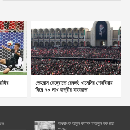
র্টার
তেহরান মেট্রোতে রেকর্ড: খামেনির শেষবিদায়
ঘিরে ৭০ লাখ যাত্রীর যাতায়াত
অধ্যাপক আবুল কাসেম ফজলুল হক মারা
ছেন….
গেছেন….