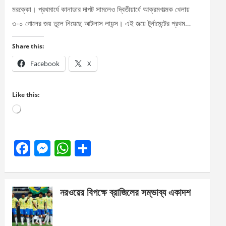
মরক্কো। প্রথমার্ধে কানাডার দাপট সামলেও দ্বিতীয়ার্ধে আক্রমণাত্মক খেলায়
৩-০ গোলের জয় তুলে নিয়েছে আটলাস লায়ন্স। এই জয়ে টুর্নামেন্টের প্রথম…
Share this:
Facebook
X
Like this:
Loading…
F
M
W
S
a
es
h
h
ce
se
at
ar
নরওয়ের বিপক্ষে ব্রাজিলের সম্ভাব্য একাদশ
b
n
s
e
o
g
A