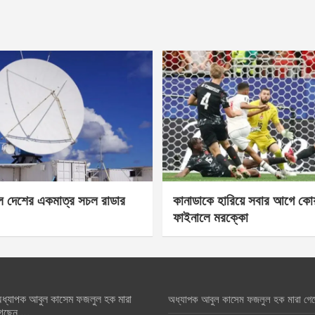
েল দেশের একমাত্র সচল রাডার
কানাডাকে হারিয়ে সবার আগে কোয়া
ফাইনালে মরক্কো
ধ্যাপক আবুল কাসেম ফজলুল হক মারা
অধ্যাপক আবুল কাসেম ফজলুল হক মারা গে
েছেন….