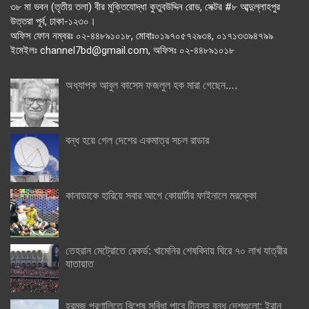
৩৮ মা ভবন (তৃতীয় তলা) বীর মুক্তিযোদ্ধা কুতুবউদ্দিন রোড, সেক্টর #৮ আব্দুল্লাহপুর
উত্তরা পূর্ব, ঢাকা-১২৩০।
অফিস ফোন নম্বরঃ ০২-৪৪৮৯১০১৮, মোবাঃ০১৯৭০৫৭২৯৩৪, ০১৭১৩৩৯৪৭৯৯
ইমেইলঃ channel7bd@gmail.com, অফিসঃ ০২-৪৪৮৯১০১৮
অধ্যাপক আবুল কাসেম ফজলুল হক মারা গেছেন….
বন্ধ হয়ে গেল দেশের একমাত্র সচল রাডার
কানাডাকে হারিয়ে সবার আগে কোয়ার্টার ফাইনালে মরক্কো
তেহরান মেট্রোতে রেকর্ড: খামেনির শেষবিদায় ঘিরে ৭০ লাখ যাত্রীর
যাতায়াত
হরমুজ প্রণালিতে বিশেষ সুবিধা পাবে চীনসহ বন্ধু দেশগুলো: ইরান