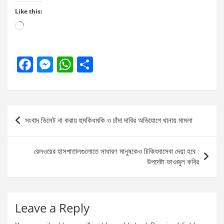
Like this:
Loading…
F
M
W
S
a
es
h
h
ce
se
at
ar
b
n
s
e
Post
সংবাদ ডিলেট না করায় হুমকিধমকি ও চাঁদা দাবির অভিযোগে থানায় মামলা
o
g
A
navigation
o
er
p
রেলওয়ের হাসপাতালগুলোতে সাধারণ মানুষকেও চিকিৎসাসেবা দেয়া হবে :
k
p
উপদেষ্টা ফাওজুল কবির
Leave a Reply