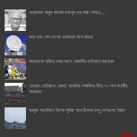
অধ্যাপক আবুল কাসেম ফজলুল হক মারা গেছেন….
বন্ধ হয়ে গেল দেশের একমাত্র সচল রাডার
কানাডাকে হারিয়ে সবার আগে কোয়ার্টার ফাইনালে মরক্কো
তেহরান মেট্রোতে রেকর্ড: খামেনির শেষবিদায় ঘিরে ৭০ লাখ যাত্রীর
যাতায়াত
হরমুজ প্রণালিতে বিশেষ সুবিধা পাবে চীনসহ বন্ধু দেশগুলো: ইরান