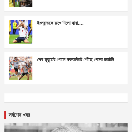
ইংল্যান্ডকে রুখে দিলো ঘানা….
শেষ মুহূর্তের গোলে নকআউটে পৌঁছে গেলো জার্মানি
সর্বশেষ খবর