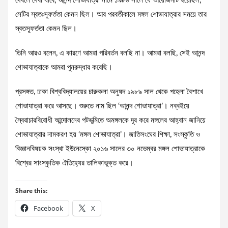
দেখলে দেখা যাবে, আনন্দ শোভাযাত্রা নামে ১৯৮৯ সালে যে আয়োজনটি হয়েছিল,
সেটির স্বতঃস্ফূর্ততা কেমন ছিল। আর পরবর্তীকালে মঙ্গল শোভাযাত্রার সময়ে তার
স্বতস্ফূর্ততা কেমন ছিল।
তিনি আরও বলেন, এ কারণে আমরা পরিবর্তন বলছি না। আমরা বলছি, সেই আনন্দ
শোভাযাত্রাকে আমরা পুনরুদ্ধার করেছি।
প্রসঙ্গত, ঢাকা বিশ্ববিদ্যালয়ের চারুকলা অনুষদ ১৯৮৯ সাল থেকে পহেলা বৈশাখে
শোভাযাত্রা করে আসছে। শুরুতে নাম ছিল ‘আনন্দ শোভাযাত্রা’। নব্বইয়ে
স্বৈরাচারবিরোধী আন্দোলনের পটভূমিতে অমঙ্গলকে দূর করে মঙ্গলের আহ্বান জানিয়ে
শোভাযাত্রার নামকরণ হয় ‘মঙ্গল শোভাযাত্রা’। জাতিসংঘের শিক্ষা, সংস্কৃতি ও
বিজ্ঞানবিষয়ক সংস্থা ইউনেস্কো ২০১৬ সালের ৩০ নভেম্বর মঙ্গল শোভাযাত্রাকে
বিশ্বের সাংস্কৃতিক ঐতিহ্যের তালিকাভুক্ত করে।
Share this:
Facebook
X