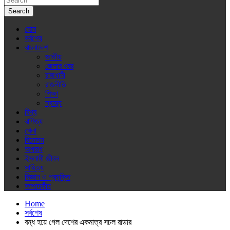
Search
হোম
সর্বশেষ
বাংলাদেশ
জাতীয়
জেলার খবর
রাজধানী
রাজনীতি
শিক্ষা
স্বাস্থ্য
বিশ্ব
বাণিজ্য
খেলা
বিনোদন
অপরাধ
ইসলামী জীবন
সাহিত্য
বিজ্ঞান ও প্রযুক্তি
সম্পাদকীয়
Home
সর্বশেষ
বন্ধ হয়ে গেল দেশের একমাত্র সচল রাডার