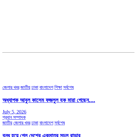
সম্পাদক ও ব্যবস্থাপনা পরিচালকঃ এস.এম.এ মনসুর মাসুদ
সম্পাদক ও প্রকাশকঃ কামরুননাহার
ব্যবস্থাপনা সম্পাদকঃ মোঃ আবু নাছের ইকবাল চৌধুরী
ডেপুটি এডিটরঃ মোঃ মোস্তাফিজুর রহমান খান
জয়েন্ট এডিটরঃ মোঃ রবিউল ইসলাম
সহকারী সম্পাদকঃ শাহ রাশিদুল ইসলাম রাসেল
৩৮ মা ভবন (তৃতীয় তলা) বীর মুক্তিযোদ্ধা কুতুবউদ্দিন রোড, সেক্টর #৮ আব্দুল্লাহপুর
উত্তরা পূর্ব, ঢাকা-১২৩০।
অফিস ফোন নম্বরঃ ০২-৪৪৮৯১০১৮, মোবাঃ০১৯৭০৫৭২৯৩৪, ০১৭১৩৩৯৪৭৯৯
ইমেইলঃ channel7bd@gmail.com, অফিসঃ ০২-৪৪৮৯১০১৮
জেলার খবর
জাতীয়
ঢাকা
বাংলাদেশ
শিক্ষা
সর্বশেষ
অধ্যাপক আবুল কাসেম ফজলুল হক মারা গেছেন….
July 5, 2026
প্রধান সম্পাদক
জাতীয়
জেলার খবর
ঢাকা
বাংলাদেশ
সর্বশেষ
বন্ধ হয়ে গেল দেশের একমাত্র সচল রাডার