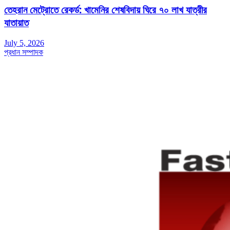
তেহরান মেট্রোতে রেকর্ড: খামেনির শেষবিদায় ঘিরে ৭০ লাখ যাত্রীর
যাতায়াত
July 5, 2026
প্রধান সম্পাদক