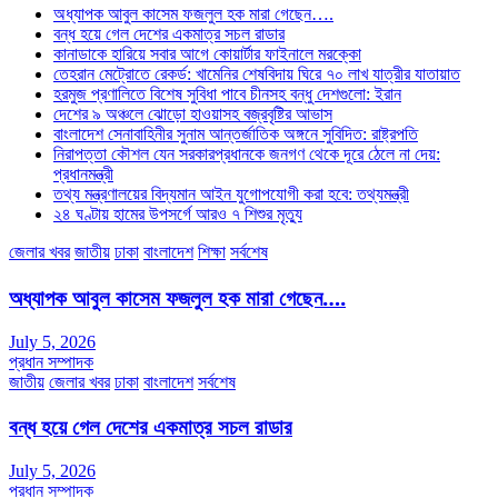
অধ্যাপক আবুল কাসেম ফজলুল হক মারা গেছেন….
বন্ধ হয়ে গেল দেশের একমাত্র সচল রাডার
কানাডাকে হারিয়ে সবার আগে কোয়ার্টার ফাইনালে মরক্কো
তেহরান মেট্রোতে রেকর্ড: খামেনির শেষবিদায় ঘিরে ৭০ লাখ যাত্রীর যাতায়াত
হরমুজ প্রণালিতে বিশেষ সুবিধা পাবে চীনসহ বন্ধু দেশগুলো: ইরান
দেশের ৯ অঞ্চলে ঝোড়ো হাওয়াসহ বজ্রবৃষ্টির আভাস
বাংলাদেশ সেনাবাহিনীর সুনাম আন্তর্জাতিক অঙ্গনে সুবিদিত: রাষ্ট্রপতি
নিরাপত্তা কৌশল যেন সরকারপ্রধানকে জনগণ থেকে দূরে ঠেলে না দেয়:
প্রধানমন্ত্রী
তথ্য মন্ত্রণালয়ের বিদ্যমান আইন যুগোপযোগী করা হবে: তথ্যমন্ত্রী
২৪ ঘণ্টায় হামের উপসর্গে আরও ৭ শিশুর মৃত্যু
জেলার খবর
জাতীয়
ঢাকা
বাংলাদেশ
শিক্ষা
সর্বশেষ
অধ্যাপক আবুল কাসেম ফজলুল হক মারা গেছেন….
July 5, 2026
প্রধান সম্পাদক
জাতীয়
জেলার খবর
ঢাকা
বাংলাদেশ
সর্বশেষ
বন্ধ হয়ে গেল দেশের একমাত্র সচল রাডার
July 5, 2026
প্রধান সম্পাদক