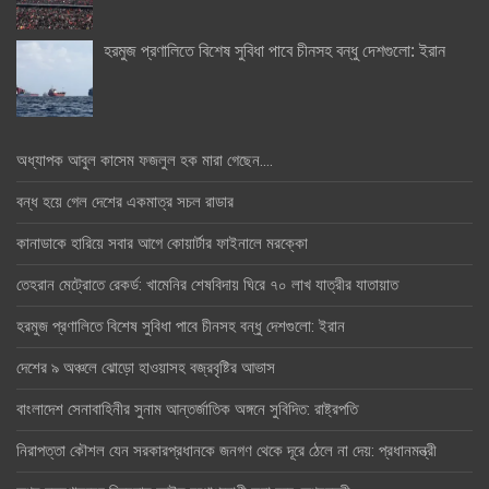
হরমুজ প্রণালিতে বিশেষ সুবিধা পাবে চীনসহ বন্ধু দেশগুলো: ইরান
অধ্যাপক আবুল কাসেম ফজলুল হক মারা গেছেন….
বন্ধ হয়ে গেল দেশের একমাত্র সচল রাডার
কানাডাকে হারিয়ে সবার আগে কোয়ার্টার ফাইনালে মরক্কো
তেহরান মেট্রোতে রেকর্ড: খামেনির শেষবিদায় ঘিরে ৭০ লাখ যাত্রীর যাতায়াত
হরমুজ প্রণালিতে বিশেষ সুবিধা পাবে চীনসহ বন্ধু দেশগুলো: ইরান
দেশের ৯ অঞ্চলে ঝোড়ো হাওয়াসহ বজ্রবৃষ্টির আভাস
বাংলাদেশ সেনাবাহিনীর সুনাম আন্তর্জাতিক অঙ্গনে সুবিদিত: রাষ্ট্রপতি
নিরাপত্তা কৌশল যেন সরকারপ্রধানকে জনগণ থেকে দূরে ঠেলে না দেয়: প্রধানমন্ত্রী