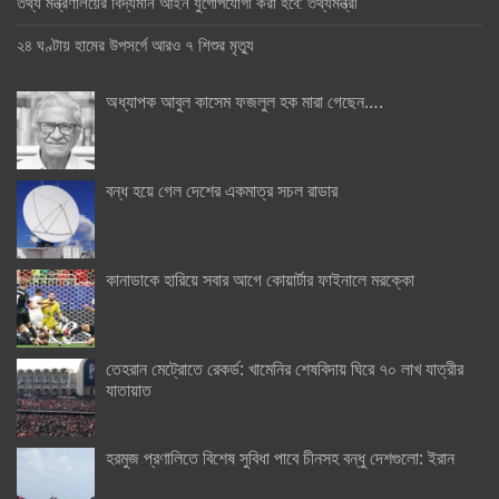
তথ্য মন্ত্রণালয়ের বিদ্যমান আইন যুগোপযোগী করা হবে: তথ্যমন্ত্রী
২৪ ঘণ্টায় হামের উপসর্গে আরও ৭ শিশুর মৃত্যু
অধ্যাপক আবুল কাসেম ফজলুল হক মারা গেছেন….
বন্ধ হয়ে গেল দেশের একমাত্র সচল রাডার
কানাডাকে হারিয়ে সবার আগে কোয়ার্টার ফাইনালে মরক্কো
তেহরান মেট্রোতে রেকর্ড: খামেনির শেষবিদায় ঘিরে ৭০ লাখ যাত্রীর
যাতায়াত
হরমুজ প্রণালিতে বিশেষ সুবিধা পাবে চীনসহ বন্ধু দেশগুলো: ইরান