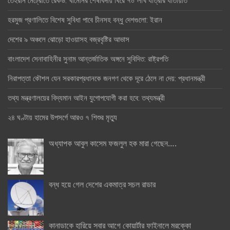
তেহরান মেট্রোতে রেকর্ড: খামেনির শেষবিদায় ঘিরে ৭০ লাখ যাত্রীর যাতায়াত
হরমুজ প্রণালিতে বিশেষ সুবিধা পাবে চীনসহ বন্ধু দেশগুলো: ইরান
দেশের ৯ অঞ্চলে ঝোড়ো হাওয়াসহ বজ্রবৃষ্টির আভাস
বাংলাদেশ সেনাবাহিনীর সুনাম আন্তর্জাতিক অঙ্গনে সুবিদিত: রাষ্ট্রপতি
নিরাপত্তা কৌশল যেন সরকারপ্রধানকে জনগণ থেকে দূরে ঠেলে না দেয়: প্রধানমন্ত্রী
তথ্য মন্ত্রণালয়ের বিদ্যমান আইন যুগোপযোগী করা হবে: তথ্যমন্ত্রী
২৪ ঘণ্টায় হামের উপসর্গে আরও ৭ শিশুর মৃত্যু
অধ্যাপক আবুল কাসেম ফজলুল হক মারা গেছেন….
বন্ধ হয়ে গেল দেশের একমাত্র সচল রাডার
কানাডাকে হারিয়ে সবার আগে কোয়ার্টার ফাইনালে মরক্কো