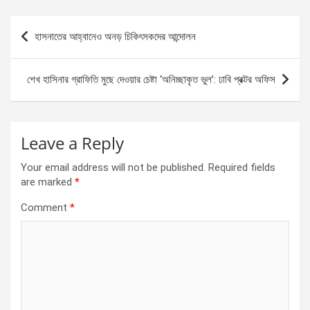
ce
se
at
ar
b
n
s
e
Post
হাসনাতের আহ্বানেও অনড় চিকিৎসকদের আন্দোলন
o
g
A
navigation
o
er
p
শেখ হাসিনার গ্রাফিতি মুছে দেওয়ার চেষ্টা ‘অনিচ্ছাকৃত ভুল’: ঢাবি প্রক্টর অফিস
k
p
Leave a Reply
Your email address will not be published.
Required fields
are marked
*
Comment
*