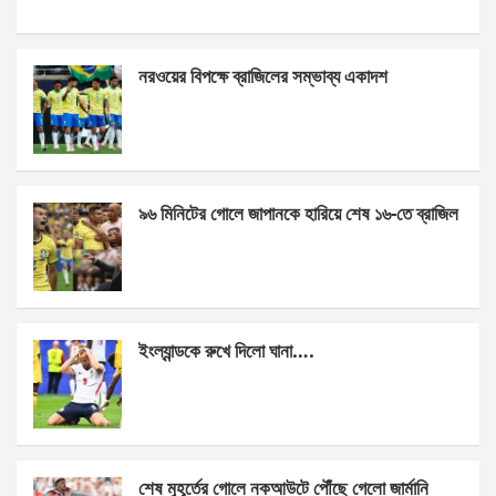
a
es
h
h
ce
se
at
ar
নরওয়ের বিপক্ষে ব্রাজিলের সম্ভাব্য একাদশ
b
n
s
e
o
g
A
o
er
p
k
p
৯৬ মিনিটের গোলে জাপানকে হারিয়ে শেষ ১৬-তে ব্রাজিল
ইংল্যান্ডকে রুখে দিলো ঘানা….
শেষ মুহূর্তের গোলে নকআউটে পৌঁছে গেলো জার্মানি