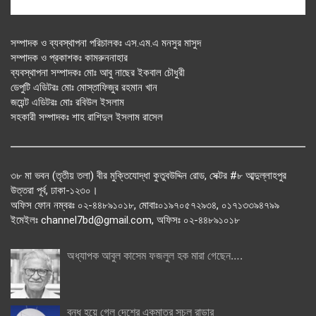
সম্পাদক ও ব্যবস্থাপনা পরিচালকঃ এস.এম.এ মনসুর মাসুদ
সম্পাদক ও প্রকাশকঃ কামরুননাহার
ব্যবস্থাপনা সম্পাদকঃ মোঃ আবু নাছের ইকবাল চৌধুরী
ডেপুটি এডিটরঃ মোঃ মোস্তাফিজুর রহমান খান
জয়েন্ট এডিটরঃ মোঃ রবিউল ইসলাম
সহকারী সম্পাদকঃ শাহ রাশিদুল ইসলাম রাসেল
৩৮ মা ভবন (তৃতীয় তলা) বীর মুক্তিযোদ্ধা কুতুবউদ্দিন রোড, সেক্টর #৮ আব্দুল্লাহপুর
উত্তরা পূর্ব, ঢাকা-১২৩০।
অফিস ফোন নম্বরঃ ০২-৪৪৮৯১০১৮, মোবাঃ০১৯৭০৫৭২৯৩৪, ০১৭১৩৩৯৪৭৯৯
ইমেইলঃ channel7bd@gmail.com, অফিসঃ ০২-৪৪৮৯১০১৮
অধ্যাপক আবুল কাসেম ফজলুল হক মারা গেছেন….
বন্ধ হয়ে গেল দেশের একমাত্র সচল রাডার