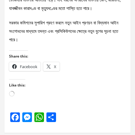
ফৌজদারি মামলার আওতায় পড়ে। এই ধরনের অপরাধের মামলায় জেল, জরিমানা,
যাবজ্জীবন কারাদণ্ড বা মৃত্যুদণ্ডের মতো শাস্তি হতে পারে।
সরকার কমিশনের সুপারিশ গ্রহণ করলে নতুন আইন প্রণয়ন বা বিদ্যমান আইন
সংশোধনের মাধ্যমে তদন্ত এবং প্রসিকিউশনের ক্ষেত্রে নতুন যুগের সূচনা হতে
পারে।
Share this:
Facebook
X
Like this:
Loading…
F
M
W
S
a
es
h
h