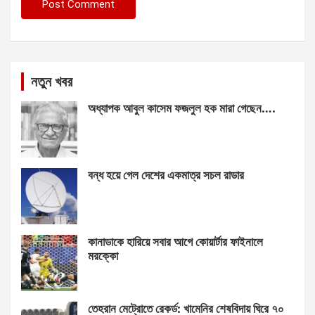
নতুন খবর
অধ্যাপক আবুল কাসেম ফজলুল হক মারা গেছেন….
বন্ধ হয়ে গেল দেশের একমাত্র সচল রাডার
কানাডাকে হারিয়ে সবার আগে কোয়ার্টার ফাইনালে
মরক্কো
তেহরান মেট্রোতে রেকর্ড: খামেনির শেষবিদায় ঘিরে ৭০