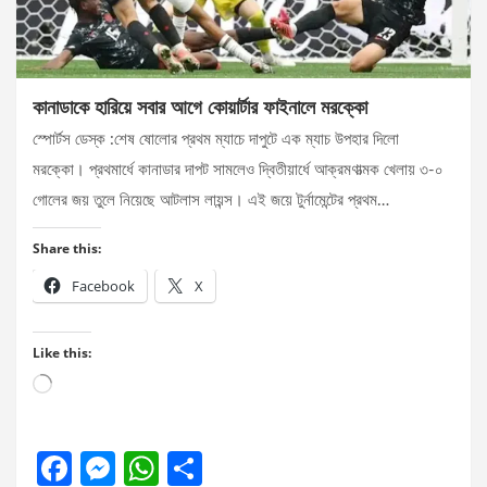
কানাডাকে হারিয়ে সবার আগে কোয়ার্টার ফাইনালে মরক্কো
স্পোর্টস ডেস্ক :শেষ ষোলোর প্রথম ম্যাচে দাপুটে এক ম্যাচ উপহার দিলো
মরক্কো। প্রথমার্ধে কানাডার দাপট সামলেও দ্বিতীয়ার্ধে আক্রমণাত্মক খেলায় ৩-০
গোলের জয় তুলে নিয়েছে আটলাস লায়ন্স। এই জয়ে টুর্নামেন্টের প্রথম…
Share this:
Facebook
X
Like this:
Loading…
F
M
W
S