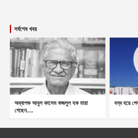
সর্বশেষ খবর
অধ্যাপক আবুল কাসেম ফজলুল হক মারা
বন্ধ হয়ে গ
গেছেন….