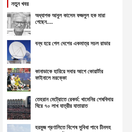
নতুন খবর
অধ্যাপক আবুল কাসেম ফজলুল হক মারা
গেছেন….
বন্ধ হয়ে গেল দেশের একমাত্র সচল রাডার
কানাডাকে হারিয়ে সবার আগে কোয়ার্টার
ফাইনালে মরক্কো
তেহরান মেট্রোতে রেকর্ড: খামেনির শেষবিদায়
ঘিরে ৭০ লাখ যাত্রীর যাতায়াত
হরমুজ প্রণালিতে বিশেষ সুবিধা পাবে চীনসহ