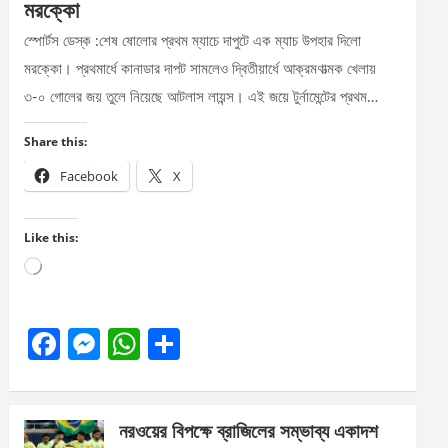
মরক্কো
স্পোর্টস ডেস্ক :শেষ ষোলোর প্রথম ম্যাচে দাপুটে এক ম্যাচ উপহার দিলো
মরক্কো। প্রথমার্ধে কানাডার দাপট সামলেও দ্বিতীয়ার্ধে আক্রমণাত্মক খেলায়
৩-০ গোলের জয় তুলে নিয়েছে আটলাস লায়ন্স। এই জয়ে টুর্নামেন্টের প্রথম…
Share this:
Facebook
X
Like this:
Loading…
F
M
W
S
a
es
h
h
ce
se
at
ar
নরওয়ের বিপক্ষে ব্রাজিলের সম্ভাব্য একাদশ
b
n
s
e