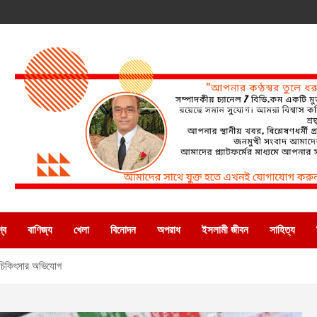
্ব
বাণিজ্য
খেলা
বিনোদন
অপরাধ
ইসলামী জীবন
সাহিত্য
র চিকিৎসার অভিযোগ