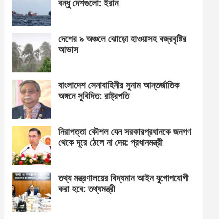
বন্ধু দেশগুলো: ইরান
দেশের ৯ অঞ্চলে ঝোড়ো হাওয়াসহ বজ্রবৃষ্টির
আভাস
বাংলাদেশ সেনাবাহিনীর সুনাম আন্তর্জাতিক
অঙ্গনে সুবিদিত: রাষ্ট্রপতি
নিরাপত্তা কৌশল যেন সরকারপ্রধানকে জনগণ
থেকে দূরে ঠেলে না দেয়: প্রধানমন্ত্রী
তথ্য মন্ত্রণালয়ের বিদ্যমান আইন যুগোপযোগী
করা হবে: তথ্যমন্ত্রী