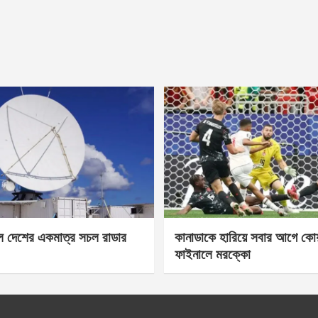
েল দেশের একমাত্র সচল রাডার
কানাডাকে হারিয়ে সবার আগে কোয়া
ফাইনালে মরক্কো