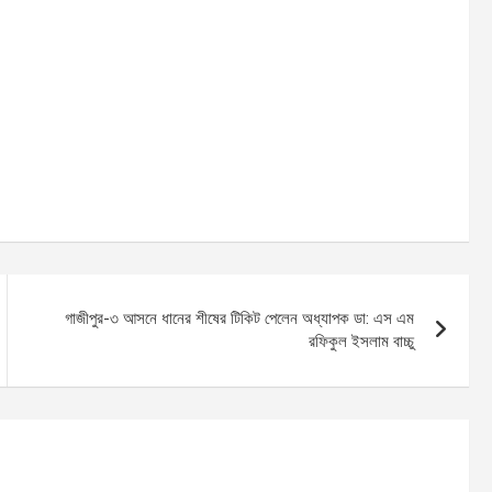
গাজীপুর-৩ আসনে ধানের শীষের টিকিট পেলেন অধ্যাপক ডা: এস এম
রফিকুল ইসলাম বাচ্চু