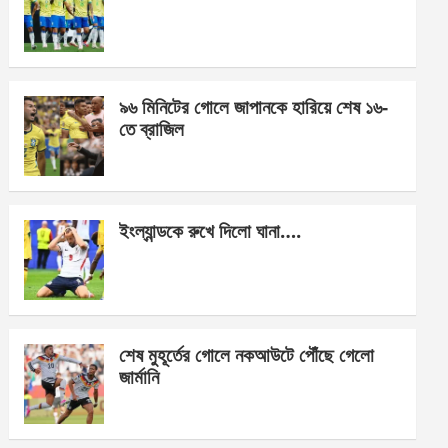
o
g
A
o
er
p
k
p
৯৬ মিনিটের গোলে জাপানকে হারিয়ে শেষ ১৬-
তে ব্রাজিল
ইংল্যান্ডকে রুখে দিলো ঘানা….
শেষ মুহূর্তের গোলে নকআউটে পৌঁছে গেলো
জার্মানি