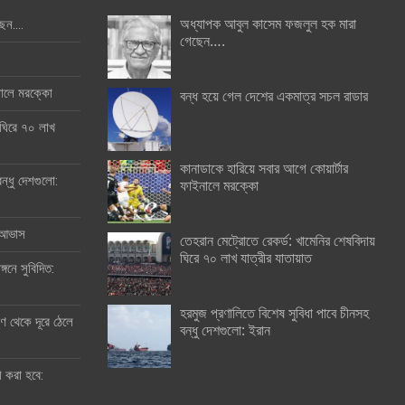
অধ্যাপক আবুল কাসেম ফজলুল হক মারা
ছেন….
গেছেন….
ইনালে মরক্কো
বন্ধ হয়ে গেল দেশের একমাত্র সচল রাডার
 ঘিরে ৭০ লাখ
কানাডাকে হারিয়ে সবার আগে কোয়ার্টার
ন্ধু দেশগুলো:
ফাইনালে মরক্কো
র আভাস
তেহরান মেট্রোতে রেকর্ড: খামেনির শেষবিদায়
ঘিরে ৭০ লাখ যাত্রীর যাতায়াত
্গনে সুবিদিত:
হরমুজ প্রণালিতে বিশেষ সুবিধা পাবে চীনসহ
 থেকে দূরে ঠেলে
বন্ধু দেশগুলো: ইরান
ী করা হবে: