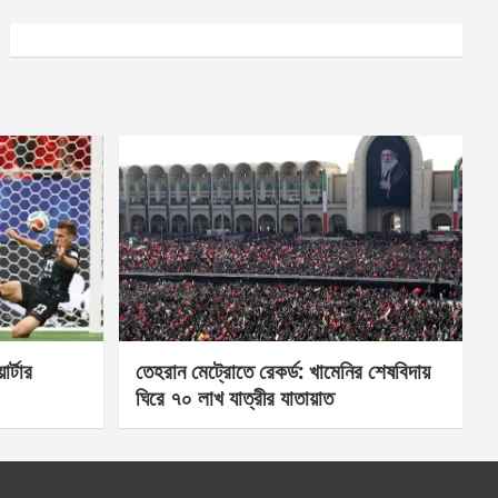
র্টার
তেহরান মেট্রোতে রেকর্ড: খামেনির শেষবিদায়
ঘিরে ৭০ লাখ যাত্রীর যাতায়াত