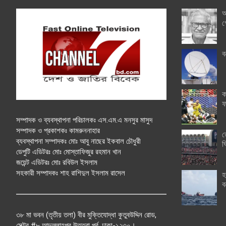
অ
গ
ব
ক
ফ
সম্পাদক ও ব্যবস্থাপনা পরিচালকঃ এস.এম.এ মনসুর মাসুদ
সম্পাদক ও প্রকাশকঃ কামরুননাহার
ত
ব্যবস্থাপনা সম্পাদকঃ মোঃ আবু নাছের ইকবাল চৌধুরী
ঘ
ডেপুটি এডিটরঃ মোঃ মোস্তাফিজুর রহমান খান
জয়েন্ট এডিটরঃ মোঃ রবিউল ইসলাম
সহকারী সম্পাদকঃ শাহ রাশিদুল ইসলাম রাসেল
হ
ব
৩৮ মা ভবন (তৃতীয় তলা) বীর মুক্তিযোদ্ধা কুতুবউদ্দিন রোড,
সেক্টর #৮ আব্দুল্লাহপুর উত্তরা পূর্ব, ঢাকা-১২৩০।