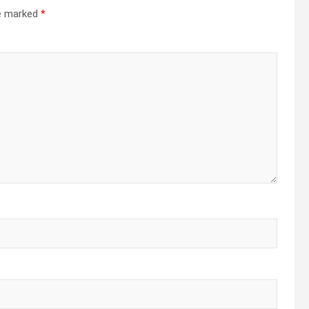
re marked
*