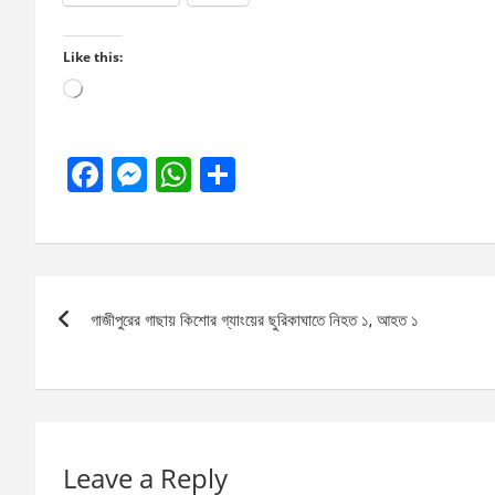
Like this:
Loading…
F
M
W
S
a
es
h
h
ce
se
at
ar
b
n
s
e
Post
o
g
A
গাজীপুরের গাছায় কিশোর গ্যাংয়ের ছুরিকাঘাতে নিহত ১, আহত ১
navigation
o
er
p
k
p
Leave a Reply