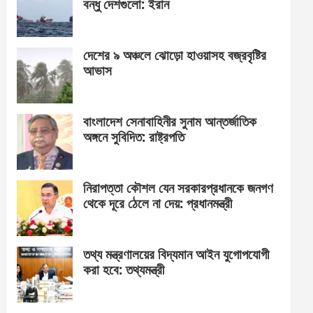
বন্ধু দেশগুলো: ইরান
দেশের ৯ অঞ্চলে ঝোড়ো হাওয়াসহ বজ্রবৃষ্টির
আভাস
বাংলাদেশ সেনাবাহিনীর সুনাম আন্তর্জাতিক
অঙ্গনে সুবিদিত: রাষ্ট্রপতি
নিরাপত্তা কৌশল যেন সরকারপ্রধানকে জনগণ
থেকে দূরে ঠেলে না দেয়: প্রধানমন্ত্রী
তথ্য মন্ত্রণালয়ের বিদ্যমান আইন যুগোপযোগী
করা হবে: তথ্যমন্ত্রী