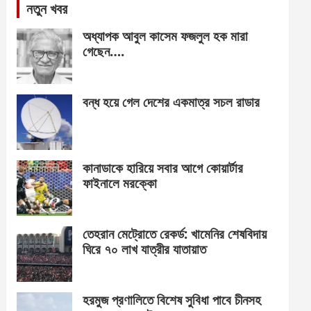
নতুন খবর
অধ্যাপক আবুল কাসেম ফজলুল হক মারা
গেছেন….
বন্ধ হয়ে গেল দেশের একমাত্র সচল রাডার
কানাডাকে হারিয়ে সবার আগে কোয়ার্টার
ফাইনালে মরক্কো
তেহরান মেট্রোতে রেকর্ড: খামেনির শেষবিদায়
ঘিরে ৭০ লাখ যাত্রীর যাতায়াত
হরমুজ প্রণালিতে বিশেষ সুবিধা পাবে চীনসহ