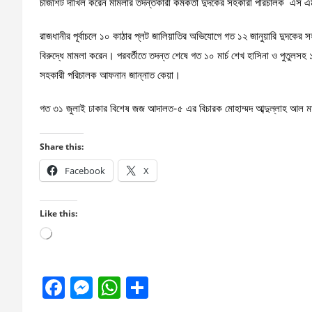
চার্জশিট দাখিল করেন মামলার তদন্তকারী কর্মকর্তা দুদকের সহকারী পরিচালক এস 
রাজধানীর পূর্বাচলে ১০ কাঠার প্লট জালিয়াতির অভিযোগে গত ১২ জানুয়ারি দুদকের
বিরুদ্ধে মামলা করেন। পরবর্তীতে তদন্ত শেষে গত ১০ মার্চ শেখ হাসিনা ও পুতুলসহ 
সহকারী পরিচালক আফনান জান্নাত কেয়া।
গত ৩১ জুলাই ঢাকার বিশেষ জজ আদালত-৫ এর বিচারক মোহাম্মদ আব্দুল্লাহ আল ম
Share this:
Facebook
X
Like this:
Loading…
F
M
W
S
a
es
h
h