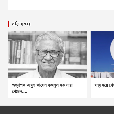
সর্বশেষ খবর
অধ্যাপক আবুল কাসেম ফজলুল হক মারা
বন্ধ হয়ে গ
গেছেন….