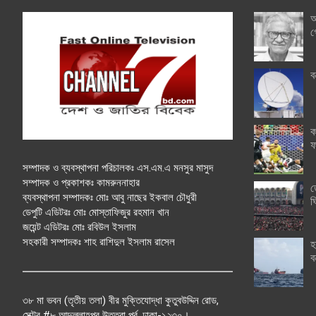
অ
গ
ব
ক
ফ
সম্পাদক ও ব্যবস্থাপনা পরিচালকঃ এস.এম.এ মনসুর মাসুদ
সম্পাদক ও প্রকাশকঃ কামরুননাহার
ত
ব্যবস্থাপনা সম্পাদকঃ মোঃ আবু নাছের ইকবাল চৌধুরী
ঘ
ডেপুটি এডিটরঃ মোঃ মোস্তাফিজুর রহমান খান
জয়েন্ট এডিটরঃ মোঃ রবিউল ইসলাম
সহকারী সম্পাদকঃ শাহ রাশিদুল ইসলাম রাসেল
হ
ব
৩৮ মা ভবন (তৃতীয় তলা) বীর মুক্তিযোদ্ধা কুতুবউদ্দিন রোড,
সেক্টর #৮ আব্দুল্লাহপুর উত্তরা পূর্ব, ঢাকা-১২৩০।