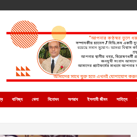
্ব
বাণিজ্য
খেলা
বিনোদন
অপরাধ
ইসলামী জীবন
সাহিত্য