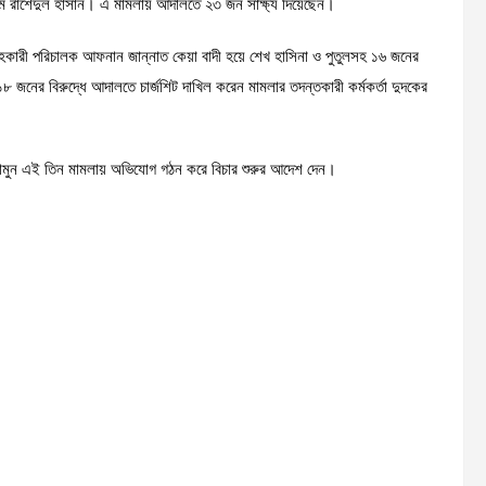
এম রাশেদুল হাসান। এ মামলায় আদালতে ২৩ জন সাক্ষ্য দিয়েছেন।
 সহকারী পরিচালক আফনান জান্নাত কেয়া বাদী হয়ে শেখ হাসিনা ও পুতুলসহ ১৬ জনের
১৮ জনের বিরুদ্ধে আদালতে চার্জশিট দাখিল করেন মামলার তদন্তকারী কর্মকর্তা দুদকের
ামুন এই তিন মামলায় অভিযোগ গঠন করে বিচার শুরুর আদেশ দেন।