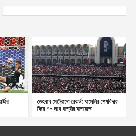
র্টার
তেহরান মেট্রোতে রেকর্ড: খামেনির শেষবিদায়
ঘিরে ৭০ লাখ যাত্রীর যাতায়াত