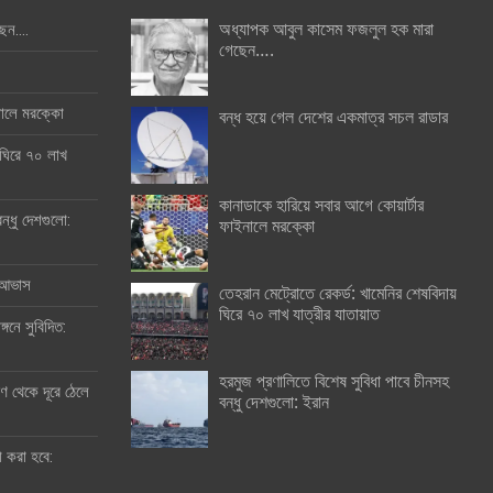
অধ্যাপক আবুল কাসেম ফজলুল হক মারা
ছেন….
গেছেন….
ইনালে মরক্কো
বন্ধ হয়ে গেল দেশের একমাত্র সচল রাডার
 ঘিরে ৭০ লাখ
কানাডাকে হারিয়ে সবার আগে কোয়ার্টার
ন্ধু দেশগুলো:
ফাইনালে মরক্কো
র আভাস
তেহরান মেট্রোতে রেকর্ড: খামেনির শেষবিদায়
ঘিরে ৭০ লাখ যাত্রীর যাতায়াত
্গনে সুবিদিত:
হরমুজ প্রণালিতে বিশেষ সুবিধা পাবে চীনসহ
 থেকে দূরে ঠেলে
বন্ধু দেশগুলো: ইরান
ী করা হবে: