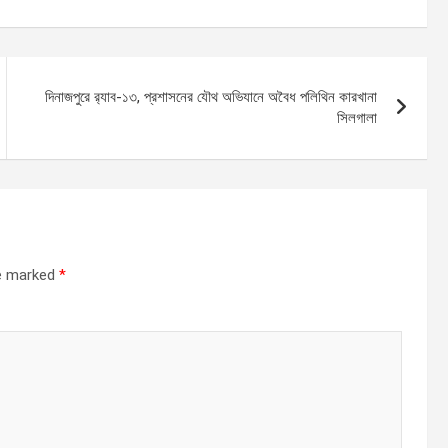
দিনাজপুরে র‌্যাব-১৩, প্রশাসনের যৌথ অভিযানে অবৈধ পলিথিন কারখানা
সিলগালা
re marked
*