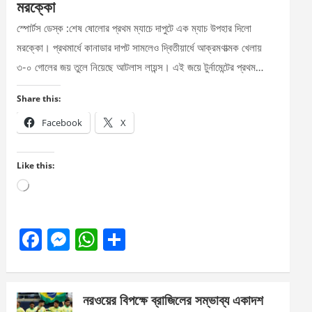
মরক্কো
স্পোর্টস ডেস্ক :শেষ ষোলোর প্রথম ম্যাচে দাপুটে এক ম্যাচ উপহার দিলো
মরক্কো। প্রথমার্ধে কানাডার দাপট সামলেও দ্বিতীয়ার্ধে আক্রমণাত্মক খেলায়
৩-০ গোলের জয় তুলে নিয়েছে আটলাস লায়ন্স। এই জয়ে টুর্নামেন্টের প্রথম…
Share this:
Facebook
X
Like this:
Loading…
F
M
W
S
a
es
h
h
ce
se
at
ar
নরওয়ের বিপক্ষে ব্রাজিলের সম্ভাব্য একাদশ
b
n
s
e