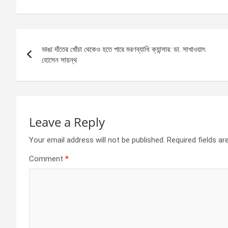
ce
se
at
ar
b
n
s
e
Post
o
g
A
ভাঙা দাঁতের খোঁচা থেকেও হতে পারে মরণব্যাধি ক্যান্সার: ডা. সাখাওয়াৎ
navigation
o
er
p
হোসেন সায়ন্থ
k
p
Leave a Reply
Your email address will not be published.
Required fields a
Comment
*