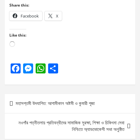
Share this:
Facebook
X
Like this:
Loading…
F
M
W
S
a
es
h
h
ce
se
at
ar
b
n
s
e
Post
মহাসপ্তমী উদযাপিত: আগামীকাল অষ্টমী ও কুমারী পূজা
o
g
A
navigation
o
er
p
নওগাঁর পত্নীতলায় প্রতিবন্ধীদের সামাজিক সুরক্ষা, শিক্ষা ও চিকিৎসা সেবা
k
p
নিশ্চিতে অ্যাডভোকেসী সভা অনুষ্ঠিত