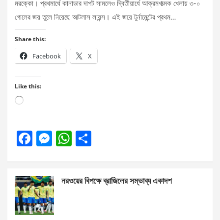
মরক্কো। প্রথমার্ধে কানাডার দাপট সামলেও দ্বিতীয়ার্ধে আক্রমণাত্মক খেলায় ৩-০
গোলের জয় তুলে নিয়েছে আটলাস লায়ন্স। এই জয়ে টুর্নামেন্টের প্রথম…
Share this:
Facebook
X
Like this:
Loading…
F
M
W
S
a
es
h
h
ce
se
at
ar
নরওয়ের বিপক্ষে ব্রাজিলের সম্ভাব্য একাদশ
b
n
s
e
o
g
A
o
er
p