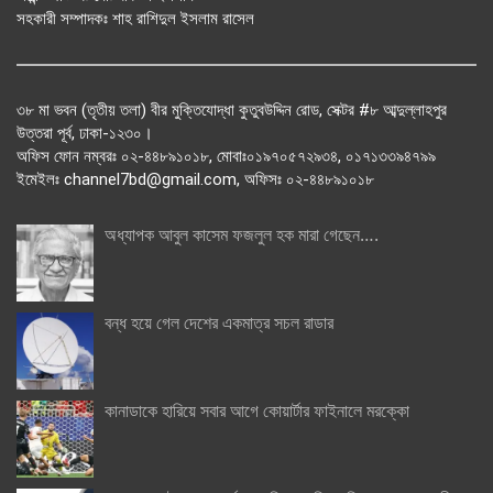
সহকারী সম্পাদকঃ শাহ রাশিদুল ইসলাম রাসেল
৩৮ মা ভবন (তৃতীয় তলা) বীর মুক্তিযোদ্ধা কুতুবউদ্দিন রোড, সেক্টর #৮ আব্দুল্লাহপুর
উত্তরা পূর্ব, ঢাকা-১২৩০।
অফিস ফোন নম্বরঃ ০২-৪৪৮৯১০১৮, মোবাঃ০১৯৭০৫৭২৯৩৪, ০১৭১৩৩৯৪৭৯৯
ইমেইলঃ channel7bd@gmail.com, অফিসঃ ০২-৪৪৮৯১০১৮
অধ্যাপক আবুল কাসেম ফজলুল হক মারা গেছেন….
বন্ধ হয়ে গেল দেশের একমাত্র সচল রাডার
কানাডাকে হারিয়ে সবার আগে কোয়ার্টার ফাইনালে মরক্কো