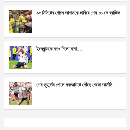
k
p
৯৬ মিনিটের গোলে জাপানকে হারিয়ে শেষ ১৬-তে ব্রাজিল
ইংল্যান্ডকে রুখে দিলো ঘানা….
শেষ মুহূর্তের গোলে নকআউটে পৌঁছে গেলো জার্মানি