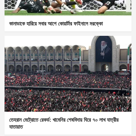
কানাডাকে হারিয়ে সবার আগে কোয়ার্টার ফাইনালে মরক্কো
তেহরান মেট্রোতে রেকর্ড: খামেনির শেষবিদায় ঘিরে ৭০ লাখ যাত্রীর
যাতায়াত