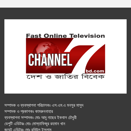
সম্পাদক ও ব্যবস্থাপনা পরিচালকঃ এস.এম.এ মনসুর মাসুদ
সম্পাদক ও প্রকাশকঃ কামরুননাহার
ব্যবস্থাপনা সম্পাদকঃ মোঃ আবু নাছের ইকবাল চৌধুরী
ডেপুটি এডিটরঃ মোঃ মোস্তাফিজুর রহমান খান
জয়েন্ট এডিটরঃ মোঃ রবিউল ইসলাম