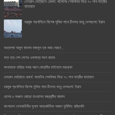
তেহরান মেট্রোতে রেকর্ড: খামেনির শেষবিদায় ঘিরে ৭০ লাখ যাত্রীর
যাতায়াত
হরমুজ প্রণালিতে বিশেষ সুবিধা পাবে চীনসহ বন্ধু দেশগুলো: ইরান
অধ্যাপক আবুল কাসেম ফজলুল হক মারা গেছেন….
বন্ধ হয়ে গেল দেশের একমাত্র সচল রাডার
কানাডাকে হারিয়ে সবার আগে কোয়ার্টার ফাইনালে মরক্কো
তেহরান মেট্রোতে রেকর্ড: খামেনির শেষবিদায় ঘিরে ৭০ লাখ যাত্রীর যাতায়াত
হরমুজ প্রণালিতে বিশেষ সুবিধা পাবে চীনসহ বন্ধু দেশগুলো: ইরান
দেশের ৯ অঞ্চলে ঝোড়ো হাওয়াসহ বজ্রবৃষ্টির আভাস
বাংলাদেশ সেনাবাহিনীর সুনাম আন্তর্জাতিক অঙ্গনে সুবিদিত: রাষ্ট্রপতি