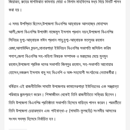
জিয়ারত, রুহের মাগফিরাত কামনায় দোয়া ও মিলাদ মাহফিলের মধ্য দিয়ে দিনটি পালন
করা হয়।
এ সময় উপস্থিত ছিলেন,উপজেলা বিএনপির আহ্বায়ক আলহাজ্ব মোহাম্মদ
আলী,জেলা বিএনপির উপদেষ্টা নাজেমুল ইসলাম প্রধান নয়ন,উপজেলা বিএনপির
সিনিয়র যুগ্ম-আহ্বায়ক মঈন প্রধান লাবু,যুগ্ম-আহ্বায়ক মতলুবর রহমান
রেজা,আলাউদ্দিন মন্ডল,বোনারপাড়া ইউনিয়ন বিএনপির সভাপতি জসিউল করিম
পলাশ,জেলা বিএনপির সহ-মহিলা বিষয়ক সম্পাদক ও মরহুমের মেয়ে মুনমুন
রহমান,উপজেলা শ্রমিক দলের সভাপতি জিল্লুর রহমান, সহ-সভাপতি আনোয়ার
হোসেন,নজরুল ইসলাম বাবু সহ বিএনপি ও অঙ্গ-সহযোগী সংগঠনের নেতাকর্মীরা।
বর্ষিয়ান এই রাজনীতিবিদ সাঘাটা উপজেলার কামালেরপাড়া ইউনিয়নের এক সম্ভ্রান্ত
পরিবারে জন্মগ্রহণ করেন।‌ শিক্ষাজীবন থেকেই তিনি রাজনীতিতে সক্রিয় ছিলেন।
তিনি উপজেলা বিএনপির প্রতিষ্ঠাতা সভাপতি হিসেবে দায়িত্ব পালন করেন। পরবর্তীতে
তিনি উপজেলা চেয়ারম্যান এবং গাইবান্ধা-৫ (সাঘাটা-ফুলছড়ি) সংসদীয় আসনের
সংসদ সদস্য হিসেবে নির্বাচিত হন।