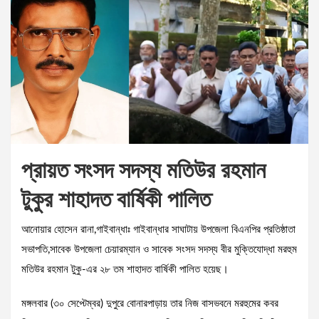
প্রায়ত সংসদ সদস্য মতিউর রহমান
টুকুর শাহাদত বার্ষিকী পালিত
আনোয়ার হোসেন রানা,গাইবান্ধাঃ গাইবান্ধার সাঘাটায় উপজেলা বিএনপির প্রতিষ্ঠাতা
সভাপতি,সাবেক উপজেলা চেয়ারম্যান ও সাবেক সংসদ সদস্য বীর মুক্তিযোদ্ধা মরহুম
মতিউর রহমান টুকু-এর ২৮ তম শাহাদত বার্ষিকী পালিত হয়েছ।
মঙ্গলবার (৩০ সেপ্টেম্বর) দুপুরে বোনারপাড়ায় তার নিজ বাসভবনে মরহুমের কবর