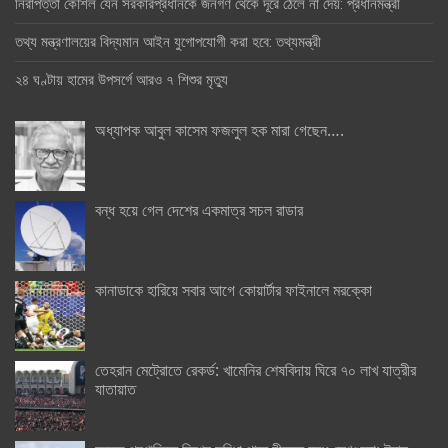
নিরাপত্তা কৌশল যেন সরকারপ্রধানকে জনগণ থেকে দূরে ঠেলে না দেয়: প্রধানমন্ত্রী
তথ্য মন্ত্রণালয়ের বিদ্যমান আইন যুগোপযোগী করা হবে: তথ্যমন্ত্রী
২৪ ঘণ্টায় হামের উপসর্গে আরও ৭ শিশুর মৃত্যু
অধ্যাপক আবুল কাসেম ফজলুল হক মারা গেছেন….
বন্ধ হয়ে গেল দেশের একমাত্র সচল রাডার
কানাডাকে হারিয়ে সবার আগে কোয়ার্টার ফাইনালে মরক্কো
তেহরান মেট্রোতে রেকর্ড: খামেনির শেষবিদায় ঘিরে ৭০ লাখ যাত্রীর
যাতায়াত