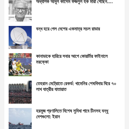
অধ্যাপক আবুল কাসেম ফজলুল হক মারা গেছেন….
বন্ধ হয়ে গেল দেশের একমাত্র সচল রাডার
কানাডাকে হারিয়ে সবার আগে কোয়ার্টার ফাইনালে
মরক্কো
তেহরান মেট্রোতে রেকর্ড: খামেনির শেষবিদায় ঘিরে ৭০
লাখ যাত্রীর যাতায়াত
হরমুজ প্রণালিতে বিশেষ সুবিধা পাবে চীনসহ বন্ধু
দেশগুলো: ইরান