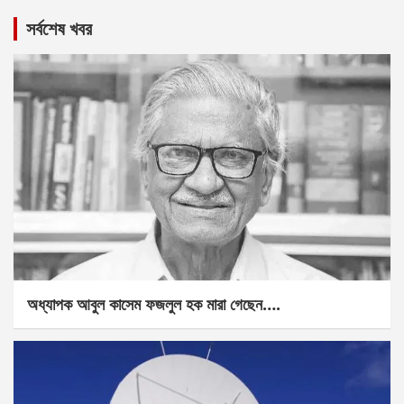
সর্বশেষ খবর
অধ্যাপক আবুল কাসেম ফজলুল হক মারা গেছেন….