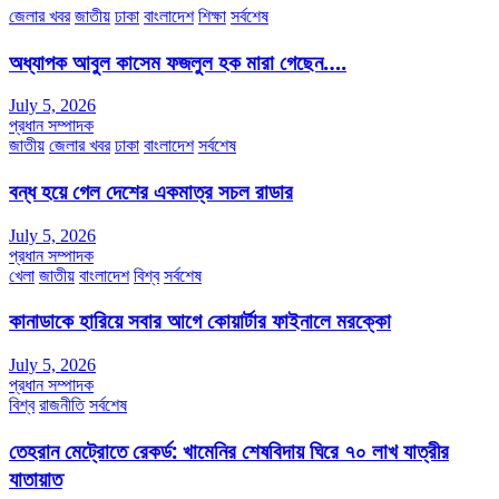
জেলার খবর
জাতীয়
ঢাকা
বাংলাদেশ
শিক্ষা
সর্বশেষ
অধ্যাপক আবুল কাসেম ফজলুল হক মারা গেছেন….
July 5, 2026
প্রধান সম্পাদক
জাতীয়
জেলার খবর
ঢাকা
বাংলাদেশ
সর্বশেষ
বন্ধ হয়ে গেল দেশের একমাত্র সচল রাডার
July 5, 2026
প্রধান সম্পাদক
খেলা
জাতীয়
বাংলাদেশ
বিশ্ব
সর্বশেষ
কানাডাকে হারিয়ে সবার আগে কোয়ার্টার ফাইনালে মরক্কো
July 5, 2026
প্রধান সম্পাদক
বিশ্ব
রাজনীতি
সর্বশেষ
তেহরান মেট্রোতে রেকর্ড: খামেনির শেষবিদায় ঘিরে ৭০ লাখ যাত্রীর
যাতায়াত