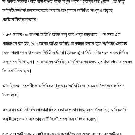
না থাকায় সরকার প্রতি বছর বঞ্চিত হচ্ছে বিপুল পরিমাণ রাজস্ব আয় থেকে। তা ছাড়া
আইনটি সম্পর্কে জনসচেতনতার অভাবে আপ্যায়নে অতিথির সংখ্যাও বাড়ছে
প্রতিযোগিতামূলকভাবে।
১৯৮৪ সালের ৩০ আগস্ট অতিথি আইন চালু করে খাদ্য মন্ত্রণালয়। সে সময় এক
প্রজ্ঞাপনে বলা হয়, ১০০ জনের অধিক অতিথি আপ্যায়ন করতে হলে সংশ্লিষ্ট এলাকার
জেলা প্রশাসন বা উপজেলা নির্বাহী কর্মকর্তা (ইউএনও) বা সিটি, পৌর প্রশাসকের লিখিত
অনুমোদন নিতে হবে। ১০০ জনের অতিরিক্ত প্রতি জনের জন্য ২৫ টাকা হারে আপ্যায়ন
ফি জমা দিতে হবে।
এ আইন অমান্যকারীকে অতিরিক্ত প্রত্যেক অতিথির জন্য ১০০ টাকা করে জরিমানা
দিতে হবে।
আপ্যায়নকারী নির্ধারিত জরিমানা দিতে ব্যর্থ হলে তার বিরুদ্ধে পাবলিক ডিমান্ড রিকভারি
অ্যাক্ট ১৯১৩-এর আওতায় সার্টিফিকেট মামলা করার বিধান রয়েছে।
এ ছাড়াও আইন অমান্যকারীর কাছে থেকে শাস্তিমূলক মাশুল আদায় এবং আইনের