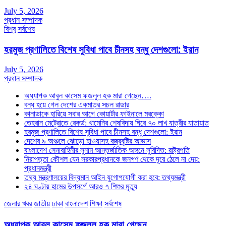
July 5, 2026
প্রধান সম্পাদক
বিশ্ব
সর্বশেষ
হরমুজ প্রণালিতে বিশেষ সুবিধা পাবে চীনসহ বন্ধু দেশগুলো: ইরান
July 5, 2026
প্রধান সম্পাদক
অধ্যাপক আবুল কাসেম ফজলুল হক মারা গেছেন….
বন্ধ হয়ে গেল দেশের একমাত্র সচল রাডার
কানাডাকে হারিয়ে সবার আগে কোয়ার্টার ফাইনালে মরক্কো
তেহরান মেট্রোতে রেকর্ড: খামেনির শেষবিদায় ঘিরে ৭০ লাখ যাত্রীর যাতায়াত
হরমুজ প্রণালিতে বিশেষ সুবিধা পাবে চীনসহ বন্ধু দেশগুলো: ইরান
দেশের ৯ অঞ্চলে ঝোড়ো হাওয়াসহ বজ্রবৃষ্টির আভাস
বাংলাদেশ সেনাবাহিনীর সুনাম আন্তর্জাতিক অঙ্গনে সুবিদিত: রাষ্ট্রপতি
নিরাপত্তা কৌশল যেন সরকারপ্রধানকে জনগণ থেকে দূরে ঠেলে না দেয়:
প্রধানমন্ত্রী
তথ্য মন্ত্রণালয়ের বিদ্যমান আইন যুগোপযোগী করা হবে: তথ্যমন্ত্রী
২৪ ঘণ্টায় হামের উপসর্গে আরও ৭ শিশুর মৃত্যু
জেলার খবর
জাতীয়
ঢাকা
বাংলাদেশ
শিক্ষা
সর্বশেষ
অধ্যাপক আবুল কাসেম ফজলুল হক মারা গেছেন….