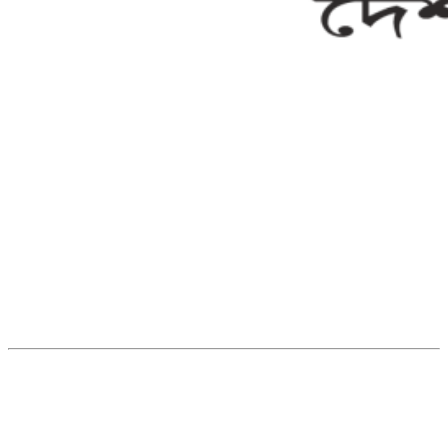
সম্পাদক ও ব্যবস্থাপনা পরিচালকঃ এস.এম.এ মনসুর মাসুদ
সম্পাদক ও প্রকাশকঃ কামরুননাহার
ব্যবস্থাপনা সম্পাদকঃ মোঃ আবু নাছের ইকবাল চৌধুরী
ডেপুটি এডিটরঃ মোঃ মোস্তাফিজুর রহমান খান
জয়েন্ট এডিটরঃ মোঃ রবিউল ইসলাম
সহকারী সম্পাদকঃ শাহ রাশিদুল ইসলাম রাসেল
৩৮ মা ভবন (তৃতীয় তলা) বীর মুক্তিযোদ্ধা কুতুবউদ্দিন রোড, সেক্টর #৮ আব্দুল্লাহপুর
উত্তরা পূর্ব, ঢাকা-১২৩০।
অফিস ফোন নম্বরঃ ০২-৪৪৮৯১০১৮, মোবাঃ০১৯৭০৫৭২৯৩৪, ০১৭১৩৩৯৪৭৯৯
ইমেইলঃ channel7bd@gmail.com, অফিসঃ ০২-৪৪৮৯১০১৮