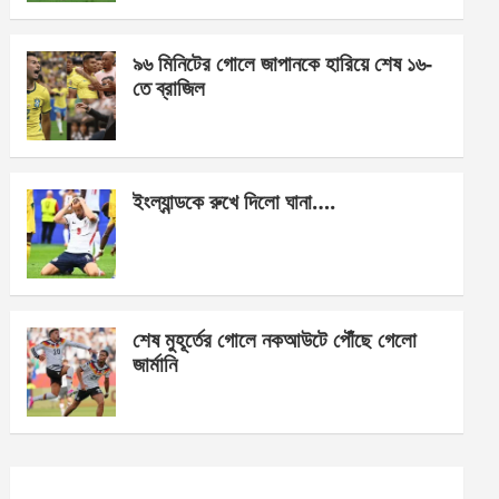
o
er
p
k
p
৯৬ মিনিটের গোলে জাপানকে হারিয়ে শেষ ১৬-
তে ব্রাজিল
ইংল্যান্ডকে রুখে দিলো ঘানা….
শেষ মুহূর্তের গোলে নকআউটে পৌঁছে গেলো
জার্মানি