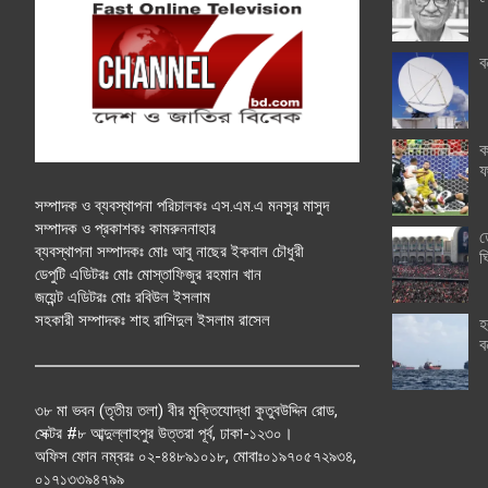
ব
ক
ফ
সম্পাদক ও ব্যবস্থাপনা পরিচালকঃ এস.এম.এ মনসুর মাসুদ
সম্পাদক ও প্রকাশকঃ কামরুননাহার
ত
ব্যবস্থাপনা সম্পাদকঃ মোঃ আবু নাছের ইকবাল চৌধুরী
ঘ
ডেপুটি এডিটরঃ মোঃ মোস্তাফিজুর রহমান খান
জয়েন্ট এডিটরঃ মোঃ রবিউল ইসলাম
সহকারী সম্পাদকঃ শাহ রাশিদুল ইসলাম রাসেল
হ
ব
৩৮ মা ভবন (তৃতীয় তলা) বীর মুক্তিযোদ্ধা কুতুবউদ্দিন রোড,
সেক্টর #৮ আব্দুল্লাহপুর উত্তরা পূর্ব, ঢাকা-১২৩০।
অফিস ফোন নম্বরঃ ০২-৪৪৮৯১০১৮, মোবাঃ০১৯৭০৫৭২৯৩৪,
০১৭১৩৩৯৪৭৯৯