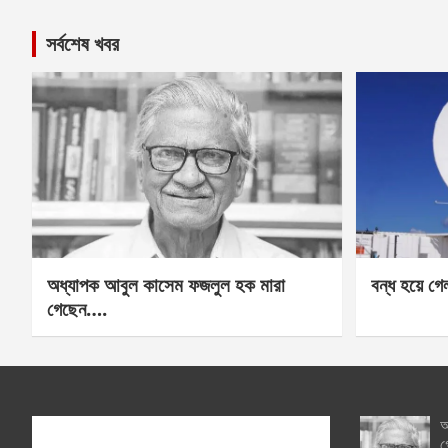
সর্বশেষ খবর
অধ্যাপক আবুল কাসেম ফজলুল হক মারা
বন্ধ হয়ে গ
গেছেন….
অ
গ