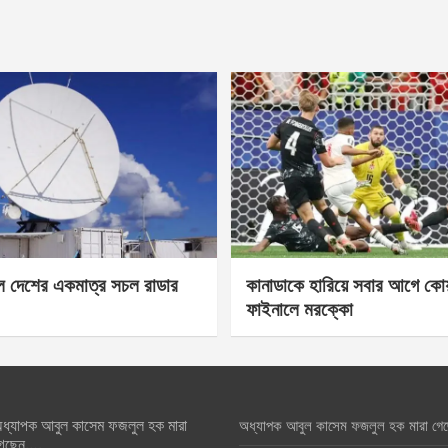
েল দেশের একমাত্র সচল রাডার
কানাডাকে হারিয়ে সবার আগে কোয়া
ফাইনালে মরক্কো
ধ্যাপক আবুল কাসেম ফজলুল হক মারা
অধ্যাপক আবুল কাসেম ফজলুল হক মারা গে
েছেন….