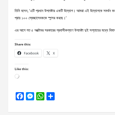
তিনি বলেন, ‘এটি প্রধান উপদেষ্টার একটি উদ্যোগ। আমরা এই উদ্যোগকে সমর্থন কর
প্রায় ১০০ স্বেচ্ছাসেবককে স্পন্সর করছে।’
এর আগে গত ৫ অক্টোবর সরকারের প্রবাসীকল্যাণ উপদেষ্টা দুই সপ্তাহের মধ্যে বিমানব
Share this:
Facebook
X
Like this:
Loading…
F
M
W
S
a
es
h
h
ce
se
at
ar