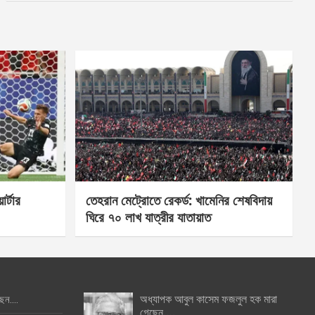
র্টার
তেহরান মেট্রোতে রেকর্ড: খামেনির শেষবিদায়
ঘিরে ৭০ লাখ যাত্রীর যাতায়াত
অধ্যাপক আবুল কাসেম ফজলুল হক মারা
ছেন….
গেছেন….