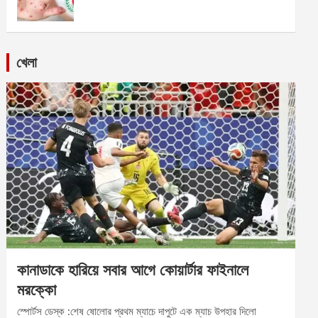
খেলা
কানাডাকে হারিয়ে সবার আগে কোয়ার্টার ফাইনালে
মরক্কো
স্পোর্টস ডেস্ক :শেষ ষোলোর প্রথম ম্যাচে দাপুটে এক ম্যাচ উপহার দিলো