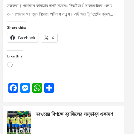
মরক্কো। প্রথমার্ধে কানাডার দাপট সামলেও দ্বিতীয়ার্ধে আক্রমণাত্মক খেলায়
৩-০ গোলের জয় তুলে নিয়েছে আটলাস লায়ন্স। এই জয়ে টুর্নামেন্টের প্রথম…
Share this:
Facebook
X
Like this:
Loading…
F
M
W
S
a
es
h
h
ce
se
at
ar
নরওয়ের বিপক্ষে ব্রাজিলের সম্ভাব্য একাদশ
b
n
s
e
o
g
A