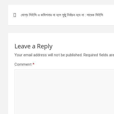
b
n
s
e
Post
o
g
A
যোগ্য সিইসি ও কমিশনার না হলে সুষ্ঠু নির্বাচন হবে না : সাবেক সিইসি
navigation
o
er
p
k
p
Leave a Reply
Your email address will not be published.
Required fields a
Comment
*