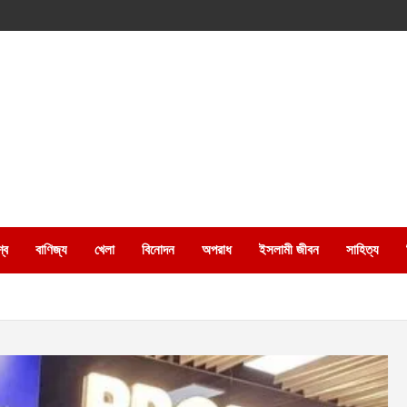
্ব
বাণিজ্য
খেলা
বিনোদন
অপরাধ
ইসলামী জীবন
সাহিত্য