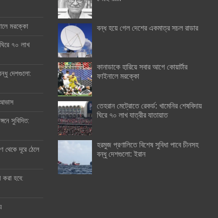
ইনালে মরক্কো
বন্ধ হয়ে গেল দেশের একমাত্র সচল রাডার
 ঘিরে ৭০ লাখ
কানাডাকে হারিয়ে সবার আগে কোয়ার্টার
ন্ধু দেশগুলো:
ফাইনালে মরক্কো
র আভাস
তেহরান মেট্রোতে রেকর্ড: খামেনির শেষবিদায়
ঘিরে ৭০ লাখ যাত্রীর যাতায়াত
্গনে সুবিদিত:
হরমুজ প্রণালিতে বিশেষ সুবিধা পাবে চীনসহ
 থেকে দূরে ঠেলে
বন্ধু দেশগুলো: ইরান
ী করা হবে:
ু