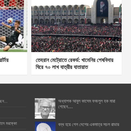
র্টার
তেহরান মেট্রোতে রেকর্ড: খামেনির শেষবিদায়
ঘিরে ৭০ লাখ যাত্রীর যাতায়াত
অধ্যাপক আবুল কাসেম ফজলুল হক মারা
ছেন….
গেছেন….
ইনালে মরক্কো
বন্ধ হয়ে গেল দেশের একমাত্র সচল রাডার