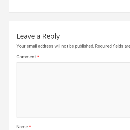
navigation
o
er
p
k
p
Leave a Reply
Your email address will not be published.
Required fields a
Comment
*
Name
*