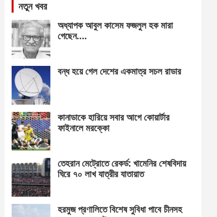
নতুন খবর
অধ্যাপক আবুল কাসেম ফজলুল হক মারা
গেছেন….
বন্ধ হয়ে গেল দেশের একমাত্র সচল রাডার
কানাডাকে হারিয়ে সবার আগে কোয়ার্টার
ফাইনালে মরক্কো
তেহরান মেট্রোতে রেকর্ড: খামেনির শেষবিদায়
ঘিরে ৭০ লাখ যাত্রীর যাতায়াত
হরমুজ প্রণালিতে বিশেষ সুবিধা পাবে চীনসহ