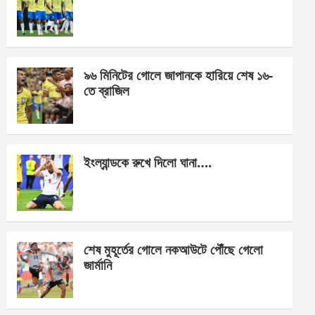
o
g
A
o
er
p
k
p
৯৬ মিনিটের গোলে জাপানকে হারিয়ে শেষ ১৬-
তে ব্রাজিল
ইংল্যান্ডকে রুখে দিলো ঘানা….
শেষ মুহূর্তের গোলে নকআউটে পৌঁছে গেলো
জার্মানি