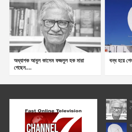
অধ্যাপক আবুল কাসেম ফজলুল হক মারা
বন্ধ হয়ে গ
গেছেন….
অ
গ
ব