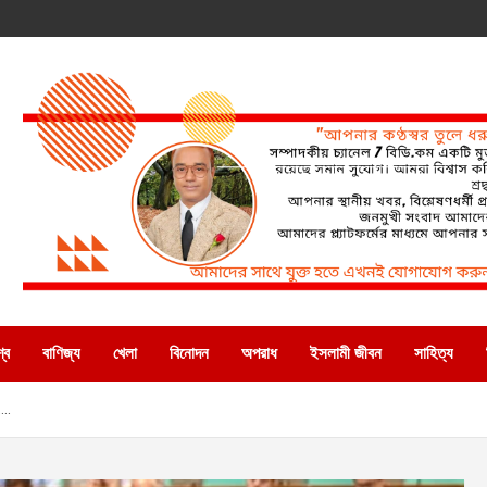
্ব
বাণিজ্য
খেলা
বিনোদন
অপরাধ
ইসলামী জীবন
সাহিত্য
 ….