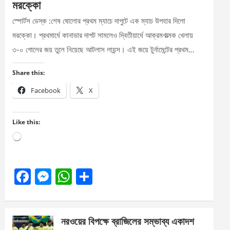
মরক্কো
স্পোর্টস ডেস্ক :শেষ ষোলোর প্রথম ম্যাচে দাপুটে এক ম্যাচ উপহার দিলো
মরক্কো। প্রথমার্ধে কানাডার দাপট সামলেও দ্বিতীয়ার্ধে আক্রমণাত্মক খেলায়
৩-০ গোলের জয় তুলে নিয়েছে আটলাস লায়ন্স। এই জয়ে টুর্নামেন্টের প্রথম…
Share this:
Facebook
X
Like this:
Loading…
F
M
W
S
a
es
h
h
ce
se
at
ar
নরওয়ের বিপক্ষে ব্রাজিলের সম্ভাব্য একাদশ
b
n
s
e