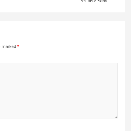
কথা ভাবছে সরকার….
re marked
*