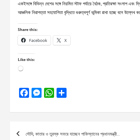
একইসঙ্গে বিভিন্ন দেশের সঙ্গে নিয়মিত স্টাফ পর্যায়ে বৈঠক, প্রতিরক্ষা সংলাপ এবং
আঞ্চলিক নিরাপত্তা সহযোগিতা বৃদ্ধিতে গুরুত্বপূর্ণ ভূমিকা রাখা হচ্ছে বলে উল্লেখ 
Share this:
Facebook
X
Like this:
Loading…
F
M
W
S
a
es
h
h
ce
se
at
ar
b
n
s
e
Post
o
g
A
সৌদি, কাতার ও তুরস্ক সফরে যাচ্ছেন পাকিস্তানের প্রধানমন্ত্রী…