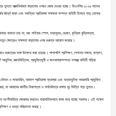
প গড়ে তুলতে আত্মনির্ভরতা বাড়ানোর ওপরও জোর দেওয়া হচ্ছে। বিএনপির ২০২৬ সালের
্কের ঊর্ধ্বে থাকা এবং সমন্বিত প্রতিরক্ষা সক্ষমতা সম্পন্ন বাহিনী হিসাবে গড়ে তোলার
দ্ধ থাকতে চায় না; বরং সাইবার স্পেস, তথ্যযুদ্ধ, ড্রোন, কৃত্রিম বুদ্ধিমত্তা,
 নতুন ক্ষেত্রেও সক্ষমতা বাড়ানোর ওপর গুরুত্ব আরোপ করেছে।
াও গুরুত্বের সঙ্গে উল্লেখ করা হয়েছে। পাশাপাশি প্রশিক্ষণ, পেশাগত দক্ষতা, কল্যাণ,
ুনিক, জ্ঞানভিত্তিক, প্রযুক্তিমুখী ও জনআস্থাসম্পন্ন সশস্ত্র বাহিনী গড়িয়া
ন, নৌযান ও সাবমেরিন, আকাশ প্রতিরক্ষা ব্যবস্থা এবং অত্যাধুনিক নজরদারি প্রযুক্তি
 যা আমাদের জাতীয় নিরাপত্তা ও সার্বভৌমত্ব রক্ষায় দৃঢ় ভিত্তি গড়ে তুলবে।
গত অংশীদারিত্ব জোরদার করতেও ধারাবাহিকভাবে কাজ করে যাচ্ছে সরকার। এই লক্ষ্যে
প্রশিক্ষণ ও মহড়া পরিচালনা করছে।