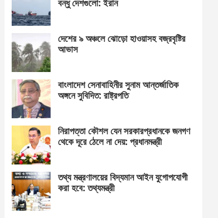
বন্ধু দেশগুলো: ইরান
দেশের ৯ অঞ্চলে ঝোড়ো হাওয়াসহ বজ্রবৃষ্টির
আভাস
বাংলাদেশ সেনাবাহিনীর সুনাম আন্তর্জাতিক
অঙ্গনে সুবিদিত: রাষ্ট্রপতি
নিরাপত্তা কৌশল যেন সরকারপ্রধানকে জনগণ
থেকে দূরে ঠেলে না দেয়: প্রধানমন্ত্রী
তথ্য মন্ত্রণালয়ের বিদ্যমান আইন যুগোপযোগী
করা হবে: তথ্যমন্ত্রী