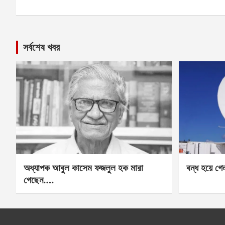
সর্বশেষ খবর
অধ্যাপক আবুল কাসেম ফজলুল হক মারা
বন্ধ হয়ে গ
গেছেন….