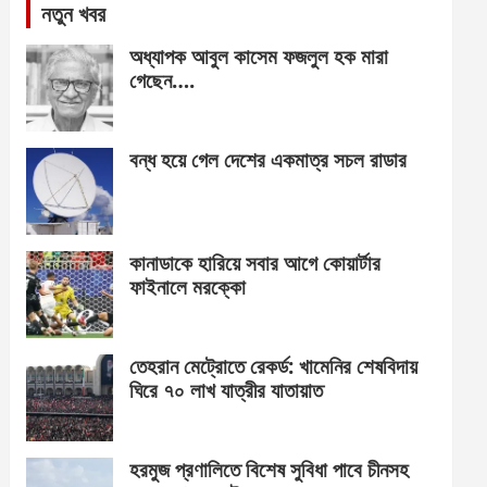
নতুন খবর
অধ্যাপক আবুল কাসেম ফজলুল হক মারা
গেছেন….
বন্ধ হয়ে গেল দেশের একমাত্র সচল রাডার
কানাডাকে হারিয়ে সবার আগে কোয়ার্টার
ফাইনালে মরক্কো
তেহরান মেট্রোতে রেকর্ড: খামেনির শেষবিদায়
ঘিরে ৭০ লাখ যাত্রীর যাতায়াত
হরমুজ প্রণালিতে বিশেষ সুবিধা পাবে চীনসহ