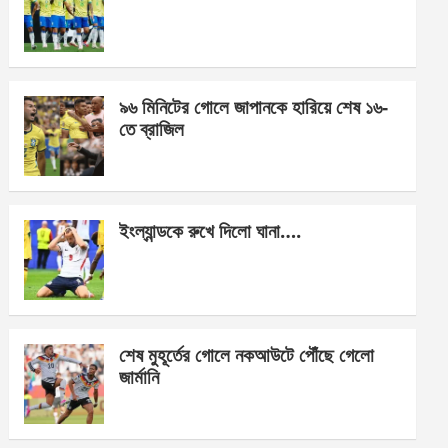
o
g
A
o
er
p
k
p
৯৬ মিনিটের গোলে জাপানকে হারিয়ে শেষ ১৬-
তে ব্রাজিল
ইংল্যান্ডকে রুখে দিলো ঘানা….
শেষ মুহূর্তের গোলে নকআউটে পৌঁছে গেলো
জার্মানি