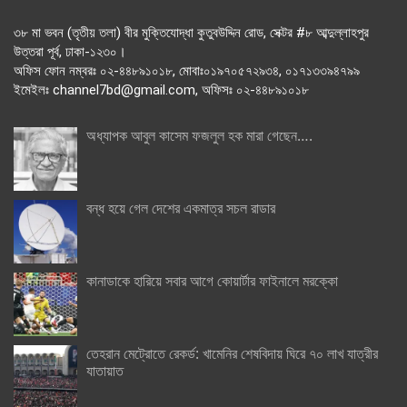
৩৮ মা ভবন (তৃতীয় তলা) বীর মুক্তিযোদ্ধা কুতুবউদ্দিন রোড, সেক্টর #৮ আব্দুল্লাহপুর
উত্তরা পূর্ব, ঢাকা-১২৩০।
অফিস ফোন নম্বরঃ ০২-৪৪৮৯১০১৮, মোবাঃ০১৯৭০৫৭২৯৩৪, ০১৭১৩৩৯৪৭৯৯
ইমেইলঃ channel7bd@gmail.com, অফিসঃ ০২-৪৪৮৯১০১৮
অধ্যাপক আবুল কাসেম ফজলুল হক মারা গেছেন….
বন্ধ হয়ে গেল দেশের একমাত্র সচল রাডার
কানাডাকে হারিয়ে সবার আগে কোয়ার্টার ফাইনালে মরক্কো
তেহরান মেট্রোতে রেকর্ড: খামেনির শেষবিদায় ঘিরে ৭০ লাখ যাত্রীর
যাতায়াত