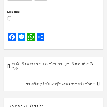
Like this:
Loading…
F
M
W
S
a
es
h
h
ce
se
at
ar
b
n
s
e
Post
গোমতী নদীর জায়গায় থাকা ৫০৮ অবৈধ দখল-স্থাপনা উচ্ছেদে হাইকোর্টের
o
g
A
navigation
নির্দেশ
o
er
p
k
p
মনোহরদীতে কৃষি জমি জোরপূর্বক ১১বছর দখলে রাখার অভিযোগ
Leave a Reply