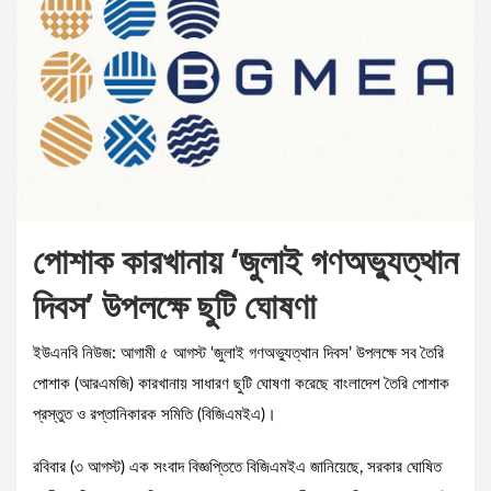
পোশাক কারখানায় ‘জুলাই গণঅভ্যুত্থান
দিবস’ উপলক্ষে ছুটি ঘোষণা
ইউএনবি নিউজ: আগামী ৫ আগস্ট ‘জুলাই গণঅভ্যুত্থান দিবস’ উপলক্ষে সব তৈরি
পোশাক (আরএমজি) কারখানায় সাধারণ ছুটি ঘোষণা করেছে বাংলাদেশ তৈরি পোশাক
প্রস্তুত ও রপ্তানিকারক সমিতি (বিজিএমইএ)।
রবিবার (৩ আগস্ট) এক সংবাদ বিজ্ঞপ্তিতে বিজিএমইএ জানিয়েছে, সরকার ঘোষিত