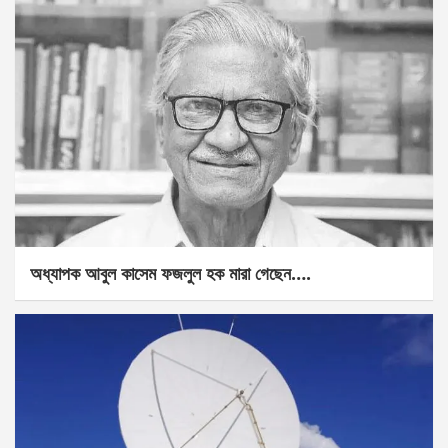
অধ্যাপক আবুল কাসেম ফজলুল হক মারা গেছেন….