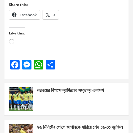
Share this:
Facebook
X
Like this:
Loading…
F
M
W
S
a
es
h
h
ce
se
at
ar
নরওয়ের বিপক্ষে ব্রাজিলের সম্ভাব্য একাদশ
b
n
s
e
o
g
A
o
er
p
k
p
৯৬ মিনিটের গোলে জাপানকে হারিয়ে শেষ ১৬-তে ব্রাজিল