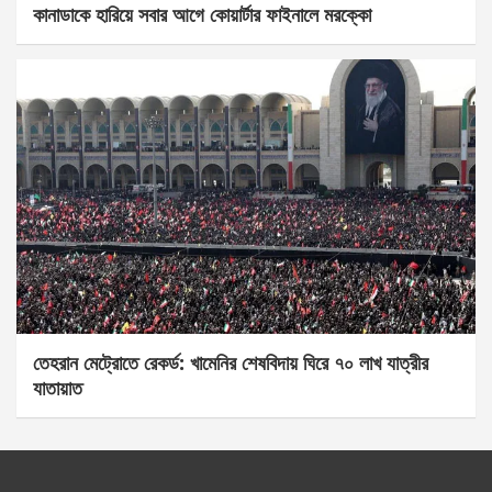
কানাডাকে হারিয়ে সবার আগে কোয়ার্টার ফাইনালে মরক্কো
তেহরান মেট্রোতে রেকর্ড: খামেনির শেষবিদায় ঘিরে ৭০ লাখ যাত্রীর
যাতায়াত