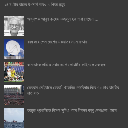
২৪ ঘণ্টায় হামের উপসর্গে আরও ৭ শিশুর মৃত্যু
অধ্যাপক আবুল কাসেম ফজলুল হক মারা গেছেন….
বন্ধ হয়ে গেল দেশের একমাত্র সচল রাডার
কানাডাকে হারিয়ে সবার আগে কোয়ার্টার ফাইনালে মরক্কো
তেহরান মেট্রোতে রেকর্ড: খামেনির শেষবিদায় ঘিরে ৭০ লাখ যাত্রীর
যাতায়াত
হরমুজ প্রণালিতে বিশেষ সুবিধা পাবে চীনসহ বন্ধু দেশগুলো: ইরান