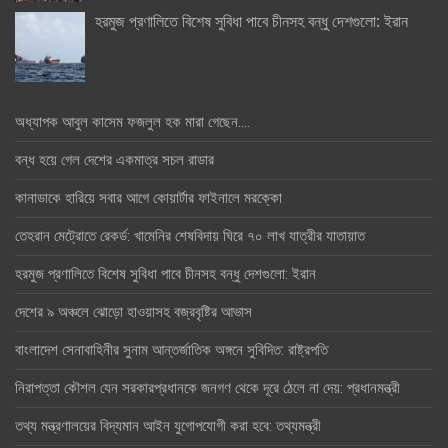
হরমুজ প্রণালিতে বিশেষ সুবিধা পাবে চীনসহ বন্ধু দেশগুলো: ইরান
অধ্যাপক আবুল কাসেম ফজলুল হক মারা গেছেন….
বন্ধ হয়ে গেল দেশের একমাত্র সচল রাডার
কানাডাকে হারিয়ে সবার আগে কোয়ার্টার ফাইনালে মরক্কো
তেহরান মেট্রোতে রেকর্ড: খামেনির শেষবিদায় ঘিরে ৭০ লাখ যাত্রীর যাতায়াত
হরমুজ প্রণালিতে বিশেষ সুবিধা পাবে চীনসহ বন্ধু দেশগুলো: ইরান
দেশের ৯ অঞ্চলে ঝোড়ো হাওয়াসহ বজ্রবৃষ্টির আভাস
বাংলাদেশ সেনাবাহিনীর সুনাম আন্তর্জাতিক অঙ্গনে সুবিদিত: রাষ্ট্রপতি
নিরাপত্তা কৌশল যেন সরকারপ্রধানকে জনগণ থেকে দূরে ঠেলে না দেয়: প্রধানমন্ত্রী
তথ্য মন্ত্রণালয়ের বিদ্যমান আইন যুগোপযোগী করা হবে: তথ্যমন্ত্রী