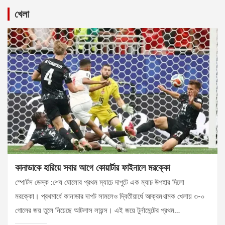
খেলা
কানাডাকে হারিয়ে সবার আগে কোয়ার্টার ফাইনালে মরক্কো
স্পোর্টস ডেস্ক :শেষ ষোলোর প্রথম ম্যাচে দাপুটে এক ম্যাচ উপহার দিলো
মরক্কো। প্রথমার্ধে কানাডার দাপট সামলেও দ্বিতীয়ার্ধে আক্রমণাত্মক খেলায় ৩-০
গোলের জয় তুলে নিয়েছে আটলাস লায়ন্স। এই জয়ে টুর্নামেন্টের প্রথম…