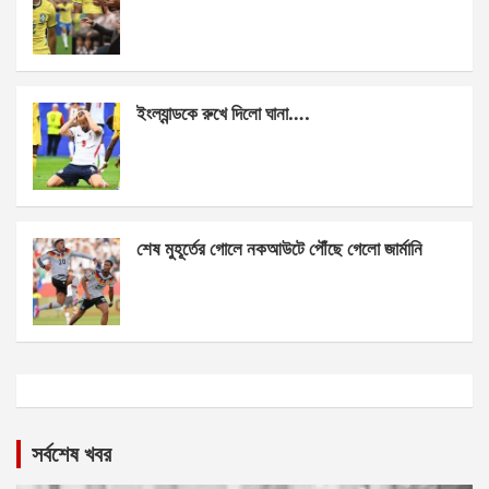
ইংল্যান্ডকে রুখে দিলো ঘানা….
শেষ মুহূর্তের গোলে নকআউটে পৌঁছে গেলো জার্মানি
সর্বশেষ খবর