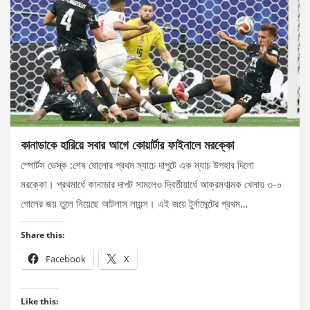
কানাডাকে হারিয়ে সবার আগে কোয়ার্টার ফাইনালে মরক্কো
স্পোর্টস ডেস্ক :শেষ ষোলোর প্রথম ম্যাচে দাপুটে এক ম্যাচ উপহার দিলো
মরক্কো। প্রথমার্ধে কানাডার দাপট সামলেও দ্বিতীয়ার্ধে আক্রমণাত্মক খেলায় ৩-০
গোলের জয় তুলে নিয়েছে আটলাস লায়ন্স। এই জয়ে টুর্নামেন্টের প্রথম…
Share this:
Facebook
X
Like this: