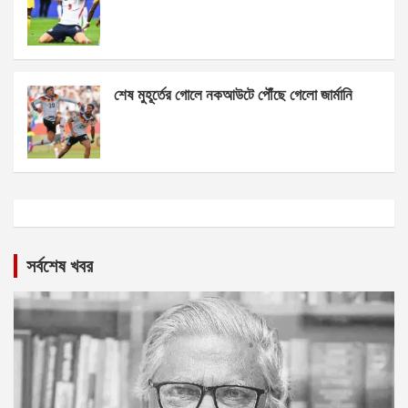
শেষ মুহূর্তের গোলে নকআউটে পৌঁছে গেলো জার্মানি
সর্বশেষ খবর