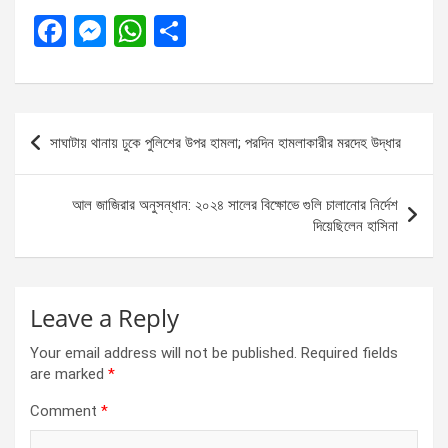
F
M
W
S
a
es
h
h
ce
se
at
ar
b
n
s
e
Post
সাঘাটায় থানায় ঢুকে পুলিশের উপর হামলা; পরদিন হামলাকারীর মরদেহ উদ্ধার
o
g
A
navigation
o
er
p
আল জাজিরার অনুসন্ধান: ২০২৪ সালের বিক্ষোভে গুলি চালানোর নির্দেশ
k
p
দিয়েছিলেন হাসিনা
Leave a Reply
Your email address will not be published.
Required fields
are marked
*
Comment
*