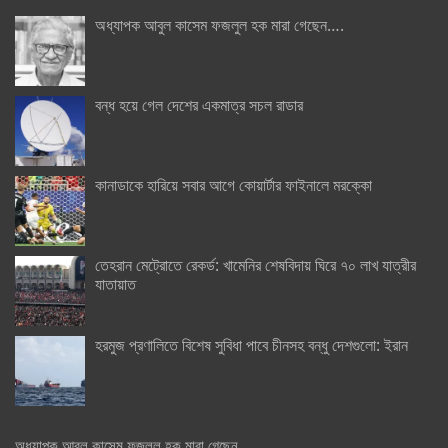
অধ্যাপক আবুল কাসেম ফজলুল হক মারা গেছেন….
বন্ধ হয়ে গেল দেশের একমাত্র সচল রাডার
কানাডাকে হারিয়ে সবার আগে কোয়ার্টার ফাইনালে মরক্কো
তেহরান মেট্রোতে রেকর্ড: খামেনির শেষবিদায় ঘিরে ৭০ লাখ যাত্রীর
যাতায়াত
হরমুজ প্রণালিতে বিশেষ সুবিধা পাবে চীনসহ বন্ধু দেশগুলো: ইরান
অধ্যাপক আবুল কাসেম ফজলুল হক মারা গেছেন….