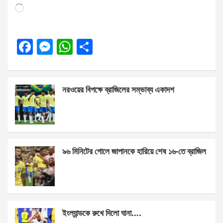
Loading…
F
M
W
S
a
es
h
h
ce
se
at
ar
নরওয়ের বিপক্ষে ব্রাজিলের সম্ভাব্য একাদশ
b
n
s
e
o
g
A
o
er
p
k
p
৯৬ মিনিটের গোলে জাপানকে হারিয়ে শেষ ১৬-তে ব্রাজিল
ইংল্যান্ডকে রুখে দিলো ঘানা….