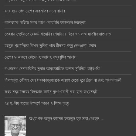
বন্ধ হয়ে গেল দেশের একমাত্র সচল রাডার
কানাডাকে হারিয়ে সবার আগে কোয়ার্টার ফাইনালে মরক্কো
তেহরান মেট্রোতে রেকর্ড: খামেনির শেষবিদায় ঘিরে ৭০ লাখ যাত্রীর যাতায়াত
হরমুজ প্রণালিতে বিশেষ সুবিধা পাবে চীনসহ বন্ধু দেশগুলো: ইরান
দেশের ৯ অঞ্চলে ঝোড়ো হাওয়াসহ বজ্রবৃষ্টির আভাস
বাংলাদেশ সেনাবাহিনীর সুনাম আন্তর্জাতিক অঙ্গনে সুবিদিত: রাষ্ট্রপতি
নিরাপত্তা কৌশল যেন সরকারপ্রধানকে জনগণ থেকে দূরে ঠেলে না দেয়: প্রধানমন্ত্রী
তথ্য মন্ত্রণালয়ের বিদ্যমান আইন যুগোপযোগী করা হবে: তথ্যমন্ত্রী
২৪ ঘণ্টায় হামের উপসর্গে আরও ৭ শিশুর মৃত্যু
অধ্যাপক আবুল কাসেম ফজলুল হক মারা গেছেন….