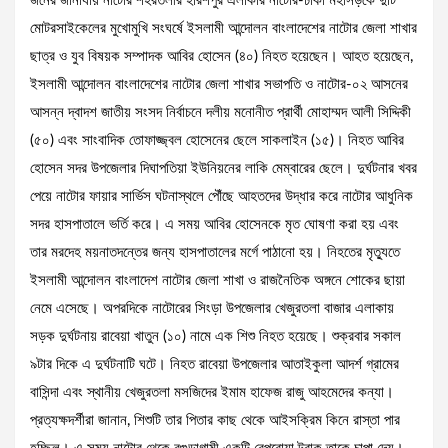
জনের জানাযায় নাটোর শহরতলীর হরিশপুর এলাকার নাটোর-ঢাকা মহাসড়কে দুটি
মোটরসাইকেলের মুখোমুখি সংঘর্ষে ইসলামী আন্দোলন বাংলাদেশের নাটোর জেলা শাখার
ছাত্র ও যুব বিষয়ক সম্পাদক আবির হোসেন (৪০) নিহত হয়েছেন। আহত হয়েছেন,
ইসলামী আন্দোলন বাংলাদেশের নাটোর জেলা শাখার সভাপতি ও নাটোর-০২ আসনের
আসন্ন দ্বাদশ জাতীয় সংসদ নির্বাচনে দলীয় মনোনীত প্রার্থী মোহাম্মদ আলী সিদ্দিকী
(৫০) এবং সাংবাদিক তোফাজ্জ্বল হোসেনের ছেলে সাকলাইন (১৫)। নিহত আবির
হোসেন সদর উপজেলার দিঘাপতিয়া ইউনিয়নের লাকি মেম্বারের ছেলে। দুর্ঘটনার খবর
পেয়ে নাটোর ফায়ার সার্ভিস ঘটনাস্থলে পৌঁছে আহতদের উদ্ধার করে নাটোর আধুনিক
সদর হাসপাতালে ভর্তি করে। এ সময় আবির হোসেনকে মৃত ঘোষণা করা হয় এবং
তার মরদেহ ময়নাতদন্তের জন্য হাসপাতালের মর্গে পাঠানো হয়। নিহতের মৃত্যুতে
ইসলামী আন্দোলন বাংলাদেশ নাটোর জেলা শাখা ও রাজনৈতিক অঙ্গনে শোকের ছায়া
নেমে এসেছে। অপরদিকে নাটোরের সিংড়া উপজেলার খেজুরতলা বাজার এলাকায়
সড়ক দুর্ঘটনায় রাবেয়া খাতুন (১০) নামে এক শিশু নিহত হয়েছে। শুক্রবার সকাল
৯টার দিকে এ দুর্ঘটনাটি ঘটে। নিহত রাবেয়া উপজেলার আতাইকুলা আদর্শ গ্রামের
বাসিন্দা এবং স্থানীয় খেজুরতলা মসজিদের ইমাম হাফেজ রাজু আহমেদের কন্যা।
প্রত্যক্ষদর্শীরা জানান, শিশুটি তার পিতার কাছ থেকে আইসক্রিম কিনে রাস্তা পার