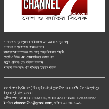
সম্পাদক ও ব্যবস্থাপনা পরিচালকঃ এস.এম.এ মনসুর মাসুদ
সম্পাদক ও প্রকাশকঃ কামরুননাহার
ব্যবস্থাপনা সম্পাদকঃ মোঃ আবু নাছের ইকবাল চৌধুরী
ডেপুটি এডিটরঃ মোঃ মোস্তাফিজুর রহমান খান
জয়েন্ট এডিটরঃ মোঃ রবিউল ইসলাম
সহকারী সম্পাদকঃ শাহ রাশিদুল ইসলাম রাসেল
৩৮ মা ভবন (তৃতীয় তলা) বীর মুক্তিযোদ্ধা কুতুবউদ্দিন রোড, সেক্টর #৮ আব্দুল্লাহপুর
উত্তরা পূর্ব, ঢাকা-১২৩০।
অফিস ফোন নম্বরঃ ০২-৪৪৮৯১০১৮, মোবাঃ০১৯৭০৫৭২৯৩৪, ০১৭১৩৩৯৪৭৯৯
ইমেইলঃ channel7bd@gmail.com, অফিসঃ ০২-৪৪৮৯১০১৮