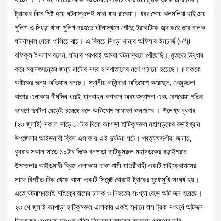
হচ্ছিল। এ সময় নাটোর থেকে বগুড়াগামী একটি বেপরোয়া ট্রাক তাকে চাপা দেয়।
ট্রাকের নিচে পিষ্ট হয়ে ঘটনাস্থলেই মারা যায় রাবেয়া। খবর পেয়ে ঝলমলিয়া হাইওয়ে
পুলিশ ও সিংড়া থানা পুলিশ দ্রæত ঘটনাস্থলে পৌঁছে ট্রাকটিকে জব্দ করে তবে চালক
ঘটনাস্থল থেকে পালিয়ে যায়। ‎এ বিষয়ে সিংড়া থানার অফিসার ইনচার্জ (ওসি)
রফিকুল ইসলাম বলেন, ঘটনার পরপরই আমরা ঘটনাস্থলে পৌঁছেছি। মৃতদেহ উদ্ধার
করে ময়নাতদন্তের জন্য নাটোর সদর হাসপাতালের মর্গে পাঠানো হয়েছে। চালককে
আটকের জন্য অভিযান চলছে। স্থানীয় বাসিন্দারা অভিযোগ করেছেন, খেজুরতলা
বাজার এলাকায় দীর্ঘদিন ধরেই যানবাহন চলাচলে অব্যবস্থাপনা এবং বেপরোয়া গতির
কারণে দুর্ঘটনা বেড়েই চলেছে বলে অভিযোগ সাধারণ জনগণের । উলে­খ্য বুধবার
(২৩ জুলাই) সকাল সাড়ে ১০টার দিকে বনপাড়া হাটিকুমরুল মহাসড়কের বড়াইগ্রাম
উপজেলার আইড়মারী ব্রিজ এলাকায় এই দুর্ঘটনা ঘটে। প্রত্যক্ষদর্শীরা জানায়,
বুধবার সকাল সাড়ে ১০টার দিকে বনপাড়া হাটিকুমরুল মহাসড়কের বড়াইগ্রাম
উপজেলার আইড়মারী ব্রিজ এলাকায় ঢাকা গামী যাত্রীবাহী একটি মাইক্রোবাসের
সাথে বিপরীত দিক থেকে আসা একটি সিমেন্ট বোঝাই ট্রাকের মুখোমুখি সংঘর্ষ হয়।
এতে ঘটনাস্থলেই মাইক্রোবাসের চালক ও নিহতের সংখ্যা বেড়ে আট জন হয়েছে।
২৩ শে জুলাই বনপাড়া হাটিকুমরুল এলাকায় একই স্থানে বাস ট্রক সংঘর্ষে আটজন