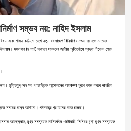
নির্মাণ সম্ভব নয়: নাহিদ ইসলাম
ংবিধান এবং শাসন কাঠামো রেখে নতুন বাংলাদেশ বিনির্মাণ সম্ভব নয় বলে মন্তব্য
লাম। মঙ্গলবার (৪ মার্চ) সকালে সাভারের জাতীয় স্মৃতিসৌধে শ্রদ্ধা নিবেদন শেষে
়।
়োজন। মুক্তিযুদ্ধসহ সব গণতান্ত্রিক আন্দোলনের আকাঙ্ক্ষা পূরণে কাজ করবে নাগরিক
ে দ্রুত সময়ের মধ্যে আগাবো। গঠনতন্ত্র প্রণয়নের কাজ চলছে।
 আবদুল্লাহ, মুখ্য সমন্বয়ক নাসিরুদ্দিন পাটোয়ারী, সিনিয়র যুগ্ম মুখ্য সমন্বয়ক