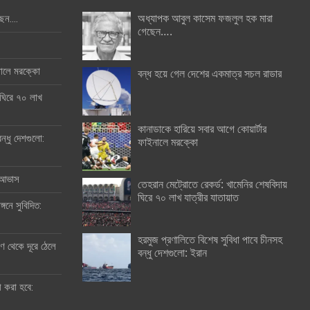
অধ্যাপক আবুল কাসেম ফজলুল হক মারা
ছেন….
গেছেন….
ইনালে মরক্কো
বন্ধ হয়ে গেল দেশের একমাত্র সচল রাডার
 ঘিরে ৭০ লাখ
কানাডাকে হারিয়ে সবার আগে কোয়ার্টার
ন্ধু দেশগুলো:
ফাইনালে মরক্কো
র আভাস
তেহরান মেট্রোতে রেকর্ড: খামেনির শেষবিদায়
ঘিরে ৭০ লাখ যাত্রীর যাতায়াত
্গনে সুবিদিত:
হরমুজ প্রণালিতে বিশেষ সুবিধা পাবে চীনসহ
 থেকে দূরে ঠেলে
বন্ধু দেশগুলো: ইরান
ী করা হবে: