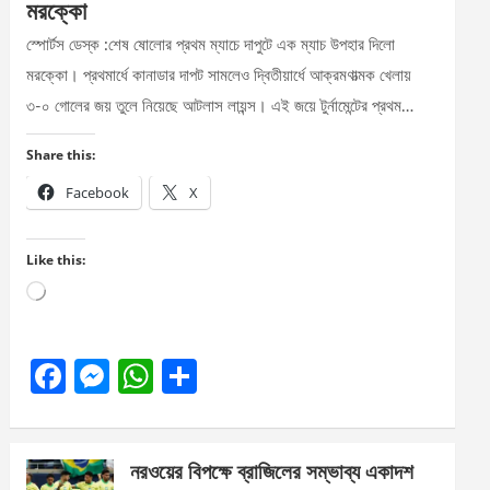
মরক্কো
স্পোর্টস ডেস্ক :শেষ ষোলোর প্রথম ম্যাচে দাপুটে এক ম্যাচ উপহার দিলো
মরক্কো। প্রথমার্ধে কানাডার দাপট সামলেও দ্বিতীয়ার্ধে আক্রমণাত্মক খেলায়
৩-০ গোলের জয় তুলে নিয়েছে আটলাস লায়ন্স। এই জয়ে টুর্নামেন্টের প্রথম…
Share this:
Facebook
X
Like this:
Loading…
F
M
W
S
a
es
h
h
ce
se
at
ar
নরওয়ের বিপক্ষে ব্রাজিলের সম্ভাব্য একাদশ
b
n
s
e