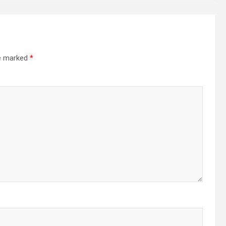
re marked
*