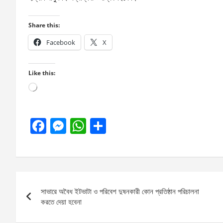
Share this:
Facebook
X
Like this:
Loading…
F
M
W
S
a
es
h
h
ce
se
at
ar
b
n
s
e
Post
o
g
A
সাভারে অবৈধ ইটভাটা ও পরিবেশ দুষনকারী কোন প্রতিষ্ঠান পরিচালনা
navigation
o
er
p
করতে দেয়া হবেনা
k
p