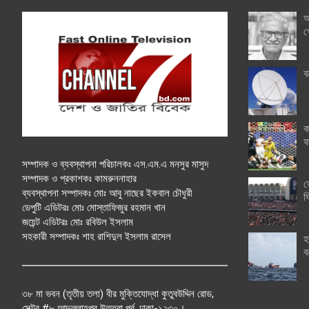
অ
গ
ব
ক
ফ
সম্পাদক ও ব্যবস্থাপনা পরিচালকঃ এস.এম.এ মনসুর মাসুদ
সম্পাদক ও প্রকাশকঃ কামরুননাহার
ত
ব্যবস্থাপনা সম্পাদকঃ মোঃ আবু নাছের ইকবাল চৌধুরী
ঘ
ডেপুটি এডিটরঃ মোঃ মোস্তাফিজুর রহমান খান
জয়েন্ট এডিটরঃ মোঃ রবিউল ইসলাম
সহকারী সম্পাদকঃ শাহ রাশিদুল ইসলাম রাসেল
হ
ব
৩৮ মা ভবন (তৃতীয় তলা) বীর মুক্তিযোদ্ধা কুতুবউদ্দিন রোড,
সেক্টর #৮ আব্দুল্লাহপুর উত্তরা পূর্ব, ঢাকা-১২৩০।