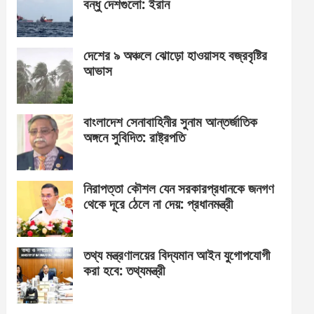
বন্ধু দেশগুলো: ইরান
দেশের ৯ অঞ্চলে ঝোড়ো হাওয়াসহ বজ্রবৃষ্টির
আভাস
বাংলাদেশ সেনাবাহিনীর সুনাম আন্তর্জাতিক
অঙ্গনে সুবিদিত: রাষ্ট্রপতি
নিরাপত্তা কৌশল যেন সরকারপ্রধানকে জনগণ
থেকে দূরে ঠেলে না দেয়: প্রধানমন্ত্রী
তথ্য মন্ত্রণালয়ের বিদ্যমান আইন যুগোপযোগী
করা হবে: তথ্যমন্ত্রী