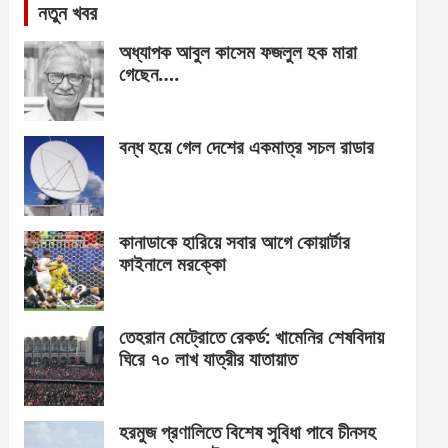
নতুন খবর
অধ্যাপক আবুল কাসেম ফজলুল হক মারা
গেছেন….
বন্ধ হয়ে গেল দেশের একমাত্র সচল রাডার
কানাডাকে হারিয়ে সবার আগে কোয়ার্টার
ফাইনালে মরক্কো
তেহরান মেট্রোতে রেকর্ড: খামেনির শেষবিদায়
ঘিরে ৭০ লাখ যাত্রীর যাতায়াত
হরমুজ প্রণালিতে বিশেষ সুবিধা পাবে চীনসহ