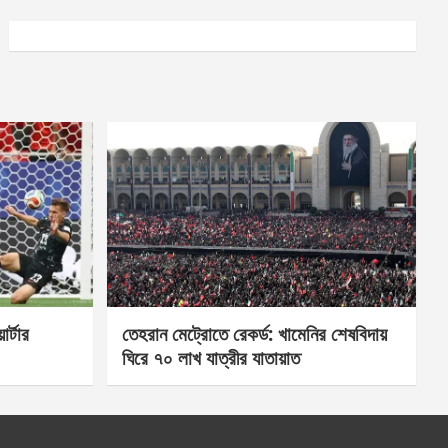
র্টার
তেহরান মেট্রোতে রেকর্ড: খামেনির শেষবিদায়
ঘিরে ৭০ লাখ যাত্রীর যাতায়াত