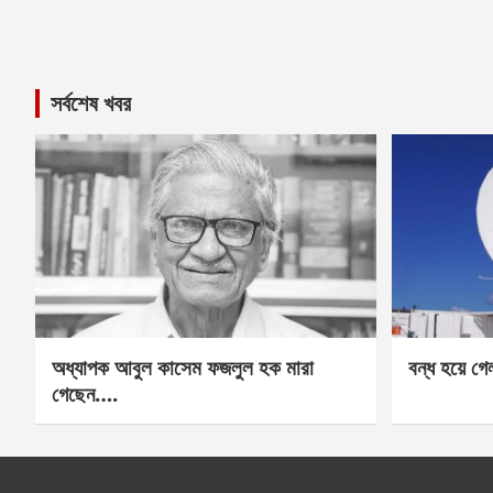
সর্বশেষ খবর
অধ্যাপক আবুল কাসেম ফজলুল হক মারা
বন্ধ হয়ে গ
গেছেন….