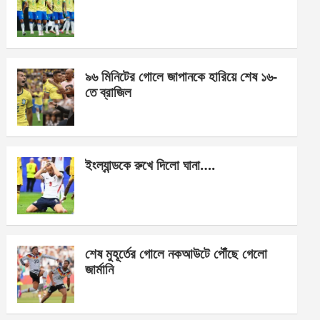
o
g
A
o
er
p
k
p
৯৬ মিনিটের গোলে জাপানকে হারিয়ে শেষ ১৬-
তে ব্রাজিল
ইংল্যান্ডকে রুখে দিলো ঘানা….
শেষ মুহূর্তের গোলে নকআউটে পৌঁছে গেলো
জার্মানি