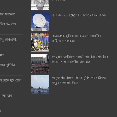
ইনালে মরক্কো
বন্ধ হয়ে গেল দেশের একমাত্র সচল রাডার
 ঘিরে ৭০ লাখ
কানাডাকে হারিয়ে সবার আগে কোয়ার্টার
ন্ধু দেশগুলো:
ফাইনালে মরক্কো
র আভাস
তেহরান মেট্রোতে রেকর্ড: খামেনির শেষবিদায়
ঘিরে ৭০ লাখ যাত্রীর যাতায়াত
্গনে সুবিদিত:
হরমুজ প্রণালিতে বিশেষ সুবিধা পাবে চীনসহ
 থেকে দূরে ঠেলে
বন্ধু দেশগুলো: ইরান
ী করা হবে:
ু