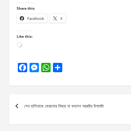
Share this:
Facebook
X
Like this:
Loading…
F
M
W
S
a
es
h
h
ce
se
at
ar
b
n
s
e
Post
o
g
A
শেখ হাসিনাকে ফেরানোর বিষয়ে যা বললেন পররাষ্ট্র উপদেষ্টা
navigation
o
er
p
k
p