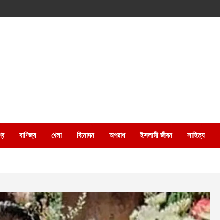
্ব
বাণিজ্য
খেলা
বিনোদন
অপরাধ
ইসলামী জীবন
সাহিত্য