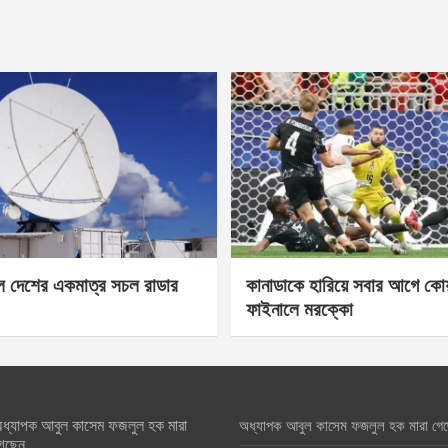
েল দেশের একমাত্র সচল রাডার
কানাডাকে হারিয়ে সবার আগে কোয়া
ফাইনালে মরক্কো
ধ্যাপক আবুল কাসেম ফজলুল হক মারা
অধ্যাপক আবুল কাসেম ফজলুল হক মারা গে
েছেন….