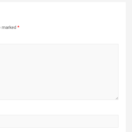
re marked
*