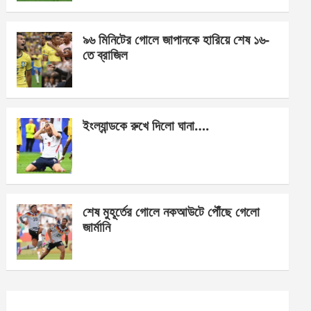
o
er
p
k
p
৯৬ মিনিটের গোলে জাপানকে হারিয়ে শেষ ১৬-
তে ব্রাজিল
ইংল্যান্ডকে রুখে দিলো ঘানা….
শেষ মুহূর্তের গোলে নকআউটে পৌঁছে গেলো
জার্মানি