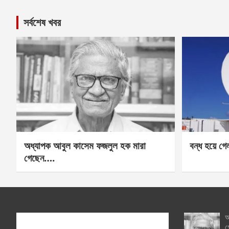
সর্বশেষ খবর
অধ্যাপক আবুল কাসেম ফজলুল হক মারা
বন্ধ হয়ে গ
গেছেন….
অ
গ