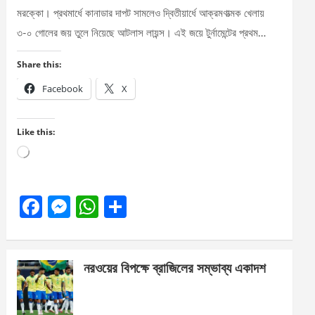
মরক্কো। প্রথমার্ধে কানাডার দাপট সামলেও দ্বিতীয়ার্ধে আক্রমণাত্মক খেলায়
৩-০ গোলের জয় তুলে নিয়েছে আটলাস লায়ন্স। এই জয়ে টুর্নামেন্টের প্রথম…
Share this:
Facebook
X
Like this:
Loading…
F
M
W
S
a
es
h
h
ce
se
at
ar
নরওয়ের বিপক্ষে ব্রাজিলের সম্ভাব্য একাদশ
b
n
s
e
o
g
A