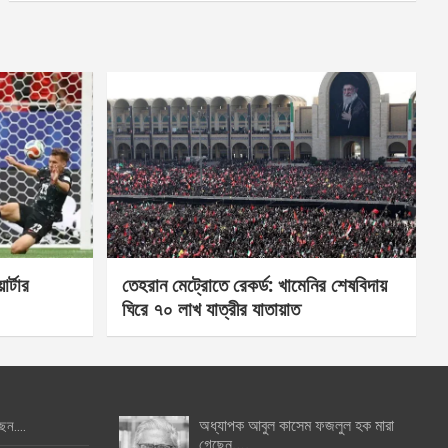
র্টার
তেহরান মেট্রোতে রেকর্ড: খামেনির শেষবিদায়
ঘিরে ৭০ লাখ যাত্রীর যাতায়াত
অধ্যাপক আবুল কাসেম ফজলুল হক মারা
ছেন….
গেছেন….