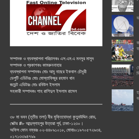
ব
ক
ফ
সম্পাদক ও ব্যবস্থাপনা পরিচালকঃ এস.এম.এ মনসুর মাসুদ
সম্পাদক ও প্রকাশকঃ কামরুননাহার
ত
ব্যবস্থাপনা সম্পাদকঃ মোঃ আবু নাছের ইকবাল চৌধুরী
ঘ
ডেপুটি এডিটরঃ মোঃ মোস্তাফিজুর রহমান খান
জয়েন্ট এডিটরঃ মোঃ রবিউল ইসলাম
সহকারী সম্পাদকঃ শাহ রাশিদুল ইসলাম রাসেল
হ
ব
৩৮ মা ভবন (তৃতীয় তলা) বীর মুক্তিযোদ্ধা কুতুবউদ্দিন রোড,
সেক্টর #৮ আব্দুল্লাহপুর উত্তরা পূর্ব, ঢাকা-১২৩০।
অফিস ফোন নম্বরঃ ০২-৪৪৮৯১০১৮, মোবাঃ০১৯৭০৫৭২৯৩৪,
০১৭১৩৩৯৪৭৯৯