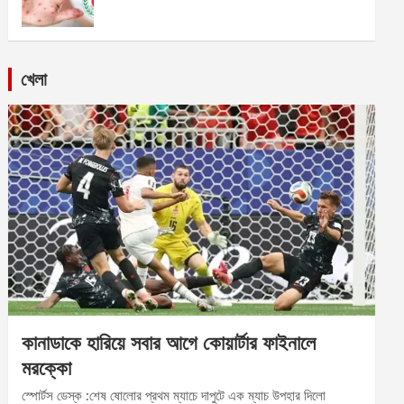
খেলা
কানাডাকে হারিয়ে সবার আগে কোয়ার্টার ফাইনালে
মরক্কো
স্পোর্টস ডেস্ক :শেষ ষোলোর প্রথম ম্যাচে দাপুটে এক ম্যাচ উপহার দিলো