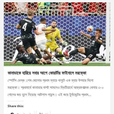
কানাডাকে হারিয়ে সবার আগে কোয়ার্টার ফাইনালে মরক্কো
স্পোর্টস ডেস্ক :শেষ ষোলোর প্রথম ম্যাচে দাপুটে এক ম্যাচ উপহার দিলো
মরক্কো। প্রথমার্ধে কানাডার দাপট সামলেও দ্বিতীয়ার্ধে আক্রমণাত্মক খেলায় ৩-০
গোলের জয় তুলে নিয়েছে আটলাস লায়ন্স। এই জয়ে টুর্নামেন্টের প্রথম…
Share this: