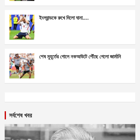
ইংল্যান্ডকে রুখে দিলো ঘানা….
শেষ মুহূর্তের গোলে নকআউটে পৌঁছে গেলো জার্মানি
সর্বশেষ খবর