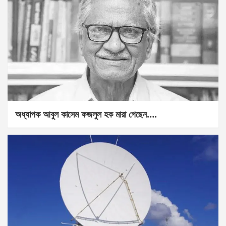
অধ্যাপক আবুল কাসেম ফজলুল হক মারা গেছেন….