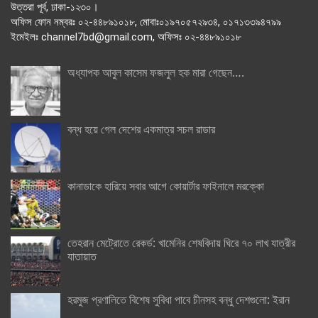
উত্তরা পূর্ব, ঢাকা-১২৩০।
অফিস ফোন নম্বরঃ ০২-৪৪৮৯১০১৮, মোবাঃ০১৯৭০৫৭২৯৩৪, ০১৭১৩৩৯৪৭৯৯
ইমেইলঃ channel7bd@gmail.com, অফিসঃ ০২-৪৪৮৯১০১৮
অধ্যাপক আবুল কাসেম ফজলুল হক মারা গেছেন….
বন্ধ হয়ে গেল দেশের একমাত্র সচল রাডার
কানাডাকে হারিয়ে সবার আগে কোয়ার্টার ফাইনালে মরক্কো
তেহরান মেট্রোতে রেকর্ড: খামেনির শেষবিদায় ঘিরে ৭০ লাখ যাত্রীর
যাতায়াত
হরমুজ প্রণালিতে বিশেষ সুবিধা পাবে চীনসহ বন্ধু দেশগুলো: ইরান