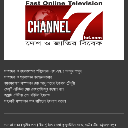
সম্পাদক ও ব্যবস্থাপনা পরিচালকঃ এস.এম.এ মনসুর মাসুদ
সম্পাদক ও প্রকাশকঃ কামরুননাহার
ব্যবস্থাপনা সম্পাদকঃ মোঃ আবু নাছের ইকবাল চৌধুরী
ডেপুটি এডিটরঃ মোঃ মোস্তাফিজুর রহমান খান
জয়েন্ট এডিটরঃ মোঃ রবিউল ইসলাম
সহকারী সম্পাদকঃ শাহ রাশিদুল ইসলাম রাসেল
৩৮ মা ভবন (তৃতীয় তলা) বীর মুক্তিযোদ্ধা কুতুবউদ্দিন রোড, সেক্টর #৮ আব্দুল্লাহপুর