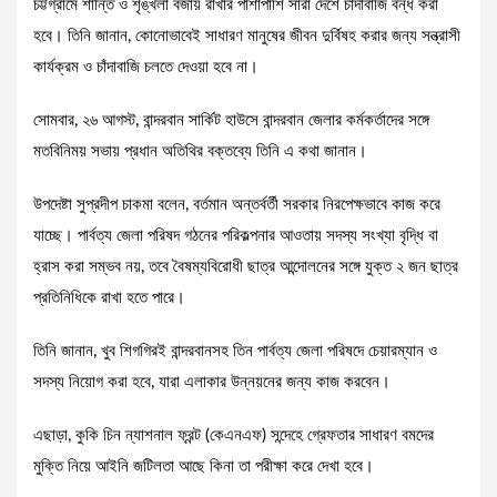
চট্টগ্রামে শান্তি ও শৃঙ্খলা বজায় রাখার পাশাপাশি সারা দেশে চাঁদাবাজি বন্ধ করা
হবে। তিনি জানান, কোনোভাবেই সাধারণ মানুষের জীবন দুর্বিষহ করার জন্য সন্ত্রাসী
কার্যক্রম ও চাঁদাবাজি চলতে দেওয়া হবে না।
সোমবার, ২৬ আগস্ট, বান্দরবান সার্কিট হাউসে বান্দরবান জেলার কর্মকর্তাদের সঙ্গে
মতবিনিময় সভায় প্রধান অতিথির বক্তব্যে তিনি এ কথা জানান।
উপদেষ্টা সুপ্রদীপ চাকমা বলেন, বর্তমান অন্তর্বর্তী সরকার নিরপেক্ষভাবে কাজ করে
যাচ্ছে। পার্বত্য জেলা পরিষদ গঠনের পরিকল্পনার আওতায় সদস্য সংখ্যা বৃদ্ধি বা
হ্রাস করা সম্ভব নয়, তবে বৈষম্যবিরোধী ছাত্র আন্দোলনের সঙ্গে যুক্ত ২ জন ছাত্র
প্রতিনিধিকে রাখা হতে পারে।
তিনি জানান, খুব শিগগিরই বান্দরবানসহ তিন পার্বত্য জেলা পরিষদে চেয়ারম্যান ও
সদস্য নিয়োগ করা হবে, যারা এলাকার উন্নয়নের জন্য কাজ করবেন।
এছাড়া, কুকি চিন ন্যাশনাল ফ্রন্ট (কেএনএফ) সন্দেহে গ্রেফতার সাধারণ বমদের
মুক্তি নিয়ে আইনি জটিলতা আছে কিনা তা পরীক্ষা করে দেখা হবে।