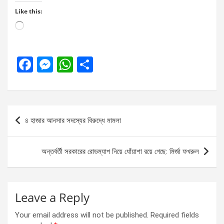
Like this:
Loading…
F
M
W
S
a
es
h
h
ce
se
at
ar
b
n
s
e
Post
৪ হাজার আনসার সদস্যের বিরুদ্ধে মামলা
o
g
A
navigation
o
er
p
অন্তর্বর্তী সরকারের রোডম্যাপ নিয়ে ধোঁয়াশা রয়ে গেছে: মির্জা ফখরুল
k
p
Leave a Reply
Your email address will not be published.
Required fields