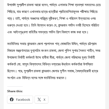
উপদেষ্টা সুপ্রদীপ চাকমা আরো বলেন, পার্বত্য এলাকার শিক্ষা ব্যবস্থা সমতলের চেয়ে
পিছিয়ে, যার কারণে এখানকার ছাত্র-ছাত্রীরা প্রতিযোগিতামূলক পরীক্ষায় পিছিয়ে
পড়ে। তাই, পার্বত্য অঞ্চলের দারিদ্র্য দূরীকরণ, শিক্ষা ও পরিবেশ উন্নয়নের ওপর
গুরুত্ব দেওয়া হবে। তিনি উল্লেখ করেন যে, বান্দরবান পর্যটন নগরী হিসেবে পরিচিত
এবং আইনশৃঙ্খলা বাহিনীর সমন্বয়ে পর্যটন শিল্প বিকাশে কাজ করা হবে।
মতবিনিময় সভায় বান্দরবান জেলা প্রশাসক শাহ্ মোজাহিদ উদ্দিন, পার্বত্য চট্টগ্রাম
বিষয়ক মন্ত্রণালয়ের যুগ্মসচিব কংকন চাকমা, জেলা পুলিশ সুপার সৈকত শাহীন, সদর
উপজেলা নির্বাহী কর্মকর্তা উম্মে হাবীবা মীরা, পার্বত্য জেলা পরিষদের মুখ্য নির্বাহী
কর্মকর্তা মো. মাসুম বিল্লাহসহ বিভিন্ন দপ্তরের ঊর্ধ্বতন কর্মকর্তারা উপস্থিত
ছিলেন। পরে, সুপ্রদীপ চাকমা বান্দরবান জেলার সুশীল সমাজ, বৈষম্যবিরোধী ছাত্র
সংগঠন এবং বিভিন্ন দলের সঙ্গে মতবিনিময় করবেন।
Share this:
Facebook
X