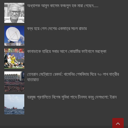
অধ্যাপক আবুল কাসেম ফজলুল হক মারা গেছেন….
বন্ধ হয়ে গেল দেশের একমাত্র সচল রাডার
কানাডাকে হারিয়ে সবার আগে কোয়ার্টার ফাইনালে মরক্কো
তেহরান মেট্রোতে রেকর্ড: খামেনির শেষবিদায় ঘিরে ৭০ লাখ যাত্রীর
যাতায়াত
হরমুজ প্রণালিতে বিশেষ সুবিধা পাবে চীনসহ বন্ধু দেশগুলো: ইরান