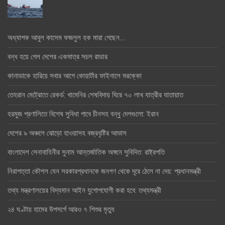
অধ্যাপক আবুল কাসেম ফজলুল হক মারা গেছেন….
বন্ধ হয়ে গেল দেশের একমাত্র সচল রাডার
কানাডাকে হারিয়ে সবার আগে কোয়ার্টার ফাইনালে মরক্কো
তেহরান মেট্রোতে রেকর্ড: খামেনির শেষবিদায় ঘিরে ৭০ লাখ যাত্রীর যাতায়াত
হরমুজ প্রণালিতে বিশেষ সুবিধা পাবে চীনসহ বন্ধু দেশগুলো: ইরান
দেশের ৯ অঞ্চলে ঝোড়ো হাওয়াসহ বজ্রবৃষ্টির আভাস
বাংলাদেশ সেনাবাহিনীর সুনাম আন্তর্জাতিক অঙ্গনে সুবিদিত: রাষ্ট্রপতি
নিরাপত্তা কৌশল যেন সরকারপ্রধানকে জনগণ থেকে দূরে ঠেলে না দেয়: প্রধানমন্ত্রী
তথ্য মন্ত্রণালয়ের বিদ্যমান আইন যুগোপযোগী করা হবে: তথ্যমন্ত্রী
২৪ ঘণ্টায় হামের উপসর্গে আরও ৭ শিশুর মৃত্যু