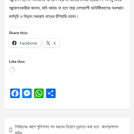
আন্দোলনকারীরা জানান, দাবি আদায় না হলে তারা দেশব্যাপী অনির্দিষ্টকালের অবস্থান
কর্মসূচি ও বিদ্যুৎ সরবরাহ বন্ধের হুঁশিয়ারি দেবেন।
Share this:
Facebook
X
Like this:
Loading…
F
M
W
S
a
es
h
h
ce
se
at
ar
b
n
s
e
Post
নির্বাচনের আগে পুলিশসহ সব ধরনের নিয়োগ চূড়ান্ত করা হবে : জনপ্রশাসন
o
g
A
navigation
সচিব