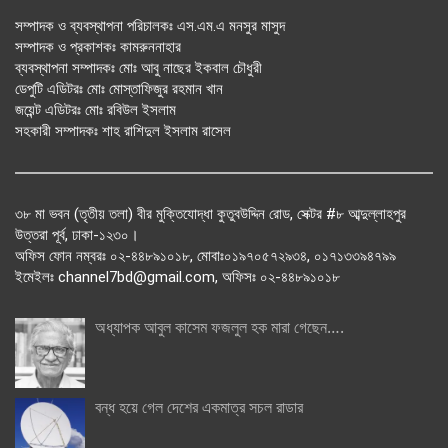
সম্পাদক ও ব্যবস্থাপনা পরিচালকঃ এস.এম.এ মনসুর মাসুদ
সম্পাদক ও প্রকাশকঃ কামরুননাহার
ব্যবস্থাপনা সম্পাদকঃ মোঃ আবু নাছের ইকবাল চৌধুরী
ডেপুটি এডিটরঃ মোঃ মোস্তাফিজুর রহমান খান
জয়েন্ট এডিটরঃ মোঃ রবিউল ইসলাম
সহকারী সম্পাদকঃ শাহ রাশিদুল ইসলাম রাসেল
৩৮ মা ভবন (তৃতীয় তলা) বীর মুক্তিযোদ্ধা কুতুবউদ্দিন রোড, সেক্টর #৮ আব্দুল্লাহপুর
উত্তরা পূর্ব, ঢাকা-১২৩০।
অফিস ফোন নম্বরঃ ০২-৪৪৮৯১০১৮, মোবাঃ০১৯৭০৫৭২৯৩৪, ০১৭১৩৩৯৪৭৯৯
ইমেইলঃ channel7bd@gmail.com, অফিসঃ ০২-৪৪৮৯১০১৮
অধ্যাপক আবুল কাসেম ফজলুল হক মারা গেছেন….
বন্ধ হয়ে গেল দেশের একমাত্র সচল রাডার