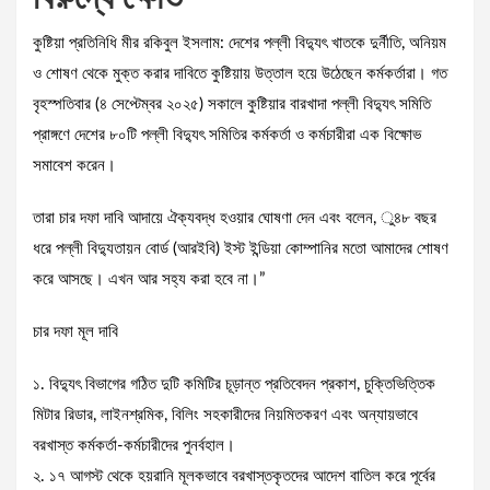
কুষ্টিয়া প্রতিনিধি মীর রকিবুল ইসলাম: দেশের পল্লী বিদ্যুৎ খাতকে দুর্নীতি, অনিয়ম
ও শোষণ থেকে মুক্ত করার দাবিতে কুষ্টিয়ায় উত্তাল হয়ে উঠেছেন কর্মকর্তারা। গত
বৃহস্পতিবার (৪ সেপ্টেম্বর ২০২৫) সকালে কুষ্টিয়ার বারখাদা পল্লী বিদ্যুৎ সমিতি
প্রাঙ্গণে দেশের ৮০টি পল্লী বিদ্যুৎ সমিতির কর্মকর্তা ও কর্মচারীরা এক বিক্ষোভ
সমাবেশ করেন।
তারা চার দফা দাবি আদায়ে ঐক্যবদ্ধ হওয়ার ঘোষণা দেন এবং বলেন, ু৪৮ বছর
ধরে পল্লী বিদ্যুতায়ন বোর্ড (আরইবি) ইস্ট ইন্ডিয়া কোম্পানির মতো আমাদের শোষণ
করে আসছে। এখন আর সহ্য করা হবে না।”
চার দফা মূল দাবি
১. বিদ্যুৎ বিভাগের গঠিত দুটি কমিটির চূড়ান্ত প্রতিবেদন প্রকাশ, চুক্তিভিত্তিক
মিটার রিডার, লাইনশ্রমিক, বিলিং সহকারীদের নিয়মিতকরণ এবং অন্যায়ভাবে
বরখাস্ত কর্মকর্তা-কর্মচারীদের পুনর্বহাল।
২. ১৭ আগস্ট থেকে হয়রানি মূলকভাবে বরখাস্তকৃতদের আদেশ বাতিল করে পূর্বের