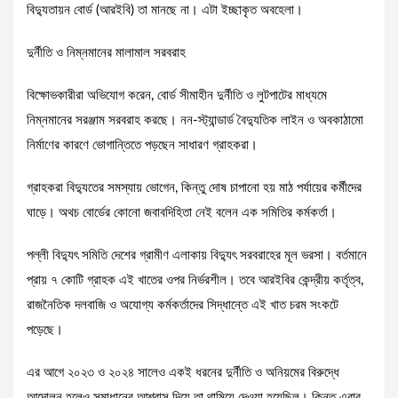
বিদ্যুতায়ন বোর্ড (আরইবি) তা মানছে না। এটা ইচ্ছাকৃত অবহেলা।
দুর্নীতি ও নিম্নমানের মালামাল সরবরাহ
বিক্ষোভকারীরা অভিযোগ করেন, বোর্ড সীমাহীন দুর্নীতি ও লুটপাটের মাধ্যমে
নিম্নমানের সরঞ্জাম সরবরাহ করছে। নন-স্ট্যান্ডার্ড বৈদ্যুতিক লাইন ও অবকাঠামো
নির্মাণের কারণে ভোগান্তিতে পড়ছেন সাধারণ গ্রাহকরা।
গ্রাহকরা বিদ্যুতের সমস্যায় ভোগেন, কিন্তু দোষ চাপানো হয় মাঠ পর্যায়ের কর্মীদের
ঘাড়ে। অথচ বোর্ডের কোনো জবাবদিহিতা নেই বলেন এক সমিতির কর্মকর্তা।
পল্লী বিদ্যুৎ সমিতি দেশের গ্রামীণ এলাকায় বিদ্যুৎ সরবরাহের মূল ভরসা। বর্তমানে
প্রায় ৭ কোটি গ্রাহক এই খাতের ওপর নির্ভরশীল। তবে আরইবির কেন্দ্রীয় কর্তৃত্ব,
রাজনৈতিক দলবাজি ও অযোগ্য কর্মকর্তাদের সিদ্ধান্তে এই খাত চরম সংকটে
পড়েছে।
এর আগে ২০২৩ ও ২০২৪ সালেও একই ধরনের দুর্নীতি ও অনিয়মের বিরুদ্ধে
আন্দোলন হলেও সমাধানের আশ্বাস দিয়ে তা থামিয়ে দেওয়া হয়েছিল। কিন্তু এবার