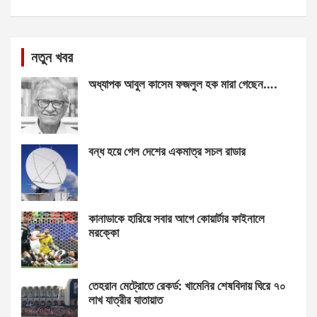
নতুন খবর
অধ্যাপক আবুল কাসেম ফজলুল হক মারা গেছেন….
বন্ধ হয়ে গেল দেশের একমাত্র সচল রাডার
কানাডাকে হারিয়ে সবার আগে কোয়ার্টার ফাইনালে
মরক্কো
তেহরান মেট্রোতে রেকর্ড: খামেনির শেষবিদায় ঘিরে ৭০
লাখ যাত্রীর যাতায়াত