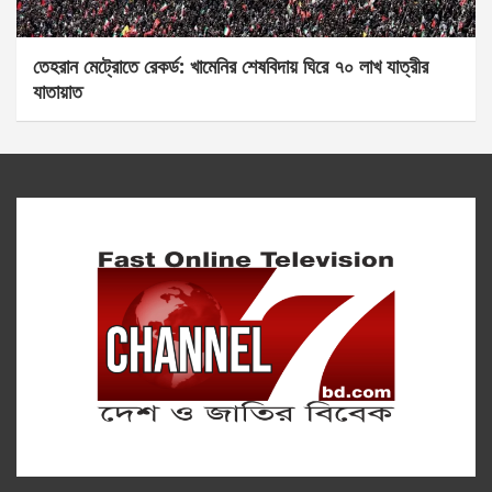
তেহরান মেট্রোতে রেকর্ড: খামেনির শেষবিদায় ঘিরে ৭০ লাখ যাত্রীর
যাতায়াত