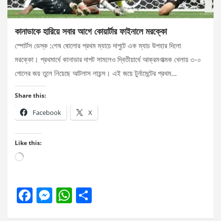
কানাডাকে হারিয়ে সবার আগে কোয়ার্টার ফাইনালে মরক্কো
স্পোর্টস ডেস্ক :শেষ ষোলোর প্রথম ম্যাচে দাপুটে এক ম্যাচ উপহার দিলো
মরক্কো। প্রথমার্ধে কানাডার দাপট সামলেও দ্বিতীয়ার্ধে আক্রমণাত্মক খেলায় ৩-০
গোলের জয় তুলে নিয়েছে আটলাস লায়ন্স। এই জয়ে টুর্নামেন্টের প্রথম…
Share this:
Facebook
X
Like this:
Loading…
F
M
W
S
a
es
h
h