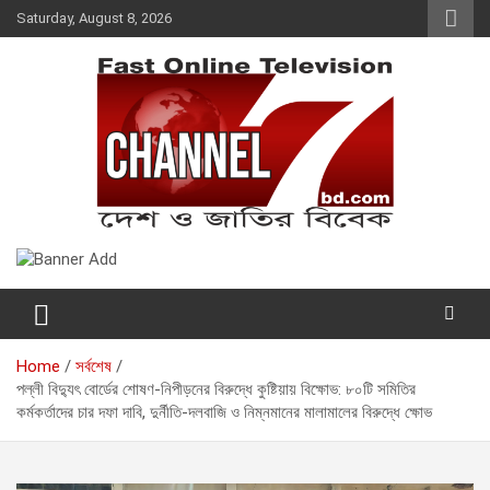
Skip
Saturday, August 8, 2026
to
content
Fast Online Television –
দেশ ও জাতির বিবেক
CHANNEL7BD.COM
Home
সর্বশেষ
পল্লী বিদ্যুৎ বোর্ডের শোষণ-নিপীড়নের বিরুদ্ধে কুষ্টিয়ায় বিক্ষোভ: ৮০টি সমিতির
কর্মকর্তাদের চার দফা দাবি, দুর্নীতি-দলবাজি ও নিম্নমানের মালামালের বিরুদ্ধে ক্ষোভ