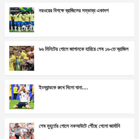
ce
se
at
ar
নরওয়ের বিপক্ষে ব্রাজিলের সম্ভাব্য একাদশ
b
n
s
e
o
g
A
o
er
p
k
p
৯৬ মিনিটের গোলে জাপানকে হারিয়ে শেষ ১৬-তে ব্রাজিল
ইংল্যান্ডকে রুখে দিলো ঘানা….
শেষ মুহূর্তের গোলে নকআউটে পৌঁছে গেলো জার্মানি