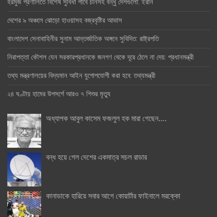
হরমুজ প্রণালিতে বিশেষ সুবিধা পাবে চীনসহ বন্ধু দেশগুলো: ইরান
দেশের ৯ অঞ্চলে ঝোড়ো হাওয়াসহ বজ্রবৃষ্টির আভাস
বাংলাদেশ সেনাবাহিনীর সুনাম আন্তর্জাতিক অঙ্গনে সুবিদিত: রাষ্ট্রপতি
নিরাপত্তা কৌশল যেন সরকারপ্রধানকে জনগণ থেকে দূরে ঠেলে না দেয়: প্রধানমন্ত্রী
তথ্য মন্ত্রণালয়ের বিদ্যমান আইন যুগোপযোগী করা হবে: তথ্যমন্ত্রী
২৪ ঘণ্টায় হামের উপসর্গে আরও ৭ শিশুর মৃত্যু
অধ্যাপক আবুল কাসেম ফজলুল হক মারা গেছেন….
বন্ধ হয়ে গেল দেশের একমাত্র সচল রাডার
কানাডাকে হারিয়ে সবার আগে কোয়ার্টার ফাইনালে মরক্কো