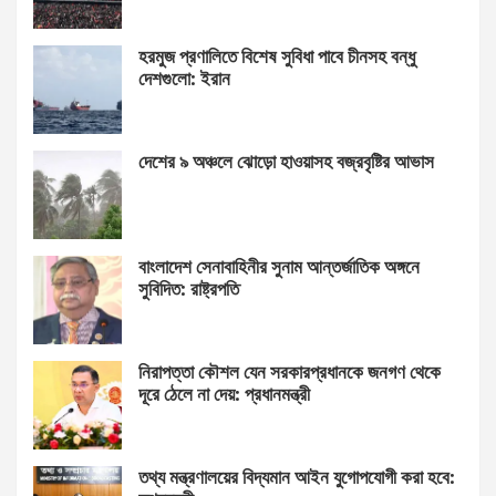
হরমুজ প্রণালিতে বিশেষ সুবিধা পাবে চীনসহ বন্ধু
দেশগুলো: ইরান
দেশের ৯ অঞ্চলে ঝোড়ো হাওয়াসহ বজ্রবৃষ্টির আভাস
বাংলাদেশ সেনাবাহিনীর সুনাম আন্তর্জাতিক অঙ্গনে
সুবিদিত: রাষ্ট্রপতি
নিরাপত্তা কৌশল যেন সরকারপ্রধানকে জনগণ থেকে
দূরে ঠেলে না দেয়: প্রধানমন্ত্রী
তথ্য মন্ত্রণালয়ের বিদ্যমান আইন যুগোপযোগী করা হবে: