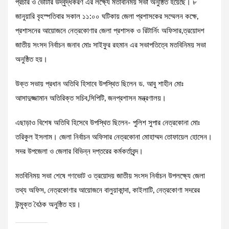
প্রচার ও ভোটার উদ্বুদ্ধকরণ এর লক্ষ্যে মতবিনিময় সভা অনুষ্ঠিত হয়েছে। ৮
জানুয়ারি বৃহস্পতিবার সকাল ১১:০০ ঘটিকায় জেলা প্রশাসকের সম্মেলন কক্ষে,
প্রশাসনের আয়োজনে নেত্রকোণার জেলা প্রশাসক ও রিটার্নিং অফিসার,ত্রয়োদশ
জাতীয় সংসদ নির্বাচন জনাব মোঃ সাইফুর রহমান এর সভাপতিত্বে মতবিনিময় সভা
অনুষ্ঠিত হয়।
উক্ত সভায় প্রধান অতিথি হিসাবে উপস্থিত ছিলেন ড. আবু শাহীন মোঃ
আসাদুজ্জামান অতিরিক্ত সচিব,সিপিটি, জনপ্রশাসন মন্ত্রণালয়।
এছাড়াও বিশেষ অতিথি হিসেবে উপস্থিত ছিলেন- পুলিশ সুপার নেত্রকোনা মোঃ
তরিকুল ইসলাম। জেলা নির্বাচন অফিসার নেত্রকোনা মোহাম্মদ তোফায়েল হোসেন।
সদর উপজেলা ও জেলার বিভিন্ন দপ্তরের কর্মকর্তাবৃন্দ।
মতবিনিময় সভা শেষে গণভোট ও ত্রয়োদয় জাতীয় সংসদ নির্বাচন উপলক্ষ্যে জেলা
তথ্য অফিস, নেত্রকোণার আয়োজনে বালুয়াকান্দা, কাইলাটি, নেত্রকোণা সদরের
উন্মুক্ত বৈঠক অনুষ্ঠিত হয়।