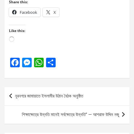
Share this:
Facebook
X
Like this:
Loading…
F
M
W
S
a
es
h
h
ce
se
at
ar
b
n
s
e
Post
নূরনগরে জামায়াতে ইসলামীর উঠান বৈঠক অনুষ্ঠিত
o
g
A
navigation
o
er
p
শিক্ষাক্ষেত্রে উন্নতি মানেই সর্বক্ষেত্রে উন্নতি” — আশরাফ উদ্দিন নজু
k
p