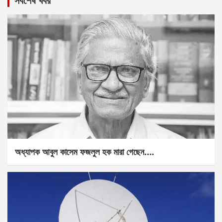
সর্বশেষ খবর
অধ্যাপক আবুল কাসেম ফজলুল হক মারা গেছেন….