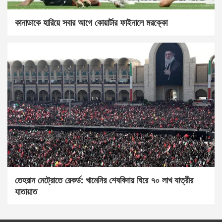
কানাডাকে হারিয়ে সবার আগে কোয়ার্টার ফাইনালে মরক্কো
তেহরান মেট্রোতে রেকর্ড: খামেনির শেষবিদায় ঘিরে ৭০ লাখ যাত্রীর
যাতায়াত