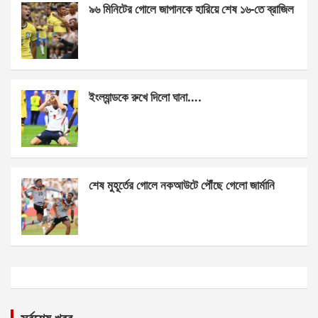
৯৬ মিনিটের গোলে জাপানকে হারিয়ে শেষ ১৬-তে ব্রাজিল
ইংল্যান্ডকে রুখে দিলো ঘানা….
শেষ মুহূর্তের গোলে নকআউটে পৌঁছে গেলো জার্মানি