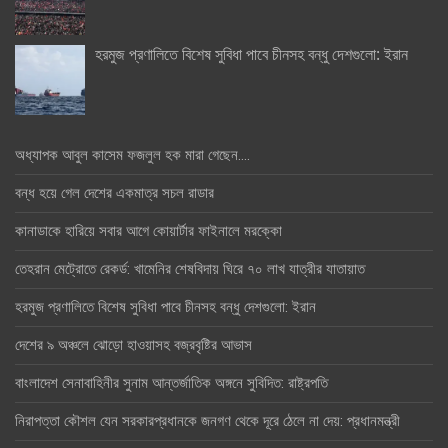
হরমুজ প্রণালিতে বিশেষ সুবিধা পাবে চীনসহ বন্ধু দেশগুলো: ইরান
অধ্যাপক আবুল কাসেম ফজলুল হক মারা গেছেন….
বন্ধ হয়ে গেল দেশের একমাত্র সচল রাডার
কানাডাকে হারিয়ে সবার আগে কোয়ার্টার ফাইনালে মরক্কো
তেহরান মেট্রোতে রেকর্ড: খামেনির শেষবিদায় ঘিরে ৭০ লাখ যাত্রীর যাতায়াত
হরমুজ প্রণালিতে বিশেষ সুবিধা পাবে চীনসহ বন্ধু দেশগুলো: ইরান
দেশের ৯ অঞ্চলে ঝোড়ো হাওয়াসহ বজ্রবৃষ্টির আভাস
বাংলাদেশ সেনাবাহিনীর সুনাম আন্তর্জাতিক অঙ্গনে সুবিদিত: রাষ্ট্রপতি
নিরাপত্তা কৌশল যেন সরকারপ্রধানকে জনগণ থেকে দূরে ঠেলে না দেয়: প্রধানমন্ত্রী