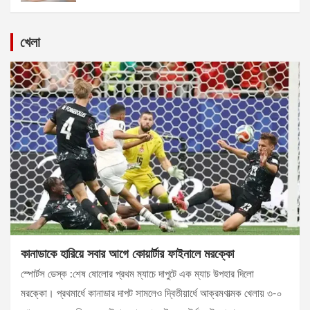
খেলা
কানাডাকে হারিয়ে সবার আগে কোয়ার্টার ফাইনালে মরক্কো
স্পোর্টস ডেস্ক :শেষ ষোলোর প্রথম ম্যাচে দাপুটে এক ম্যাচ উপহার দিলো
মরক্কো। প্রথমার্ধে কানাডার দাপট সামলেও দ্বিতীয়ার্ধে আক্রমণাত্মক খেলায় ৩-০