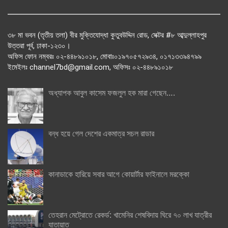
৩৮ মা ভবন (তৃতীয় তলা) বীর মুক্তিযোদ্ধা কুতুবউদ্দিন রোড, সেক্টর #৮ আব্দুল্লাহপুর
উত্তরা পূর্ব, ঢাকা-১২৩০।
অফিস ফোন নম্বরঃ ০২-৪৪৮৯১০১৮, মোবাঃ০১৯৭০৫৭২৯৩৪, ০১৭১৩৩৯৪৭৯৯
ইমেইলঃ channel7bd@gmail.com, অফিসঃ ০২-৪৪৮৯১০১৮
অধ্যাপক আবুল কাসেম ফজলুল হক মারা গেছেন….
বন্ধ হয়ে গেল দেশের একমাত্র সচল রাডার
কানাডাকে হারিয়ে সবার আগে কোয়ার্টার ফাইনালে মরক্কো
তেহরান মেট্রোতে রেকর্ড: খামেনির শেষবিদায় ঘিরে ৭০ লাখ যাত্রীর
যাতায়াত