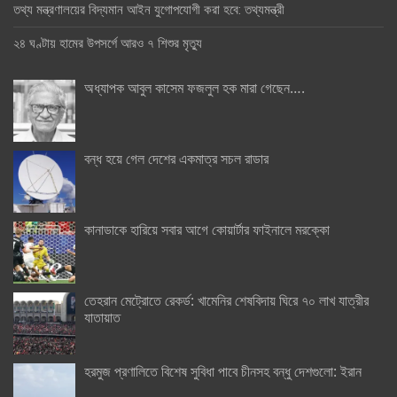
তথ্য মন্ত্রণালয়ের বিদ্যমান আইন যুগোপযোগী করা হবে: তথ্যমন্ত্রী
২৪ ঘণ্টায় হামের উপসর্গে আরও ৭ শিশুর মৃত্যু
অধ্যাপক আবুল কাসেম ফজলুল হক মারা গেছেন….
বন্ধ হয়ে গেল দেশের একমাত্র সচল রাডার
কানাডাকে হারিয়ে সবার আগে কোয়ার্টার ফাইনালে মরক্কো
তেহরান মেট্রোতে রেকর্ড: খামেনির শেষবিদায় ঘিরে ৭০ লাখ যাত্রীর
যাতায়াত
হরমুজ প্রণালিতে বিশেষ সুবিধা পাবে চীনসহ বন্ধু দেশগুলো: ইরান