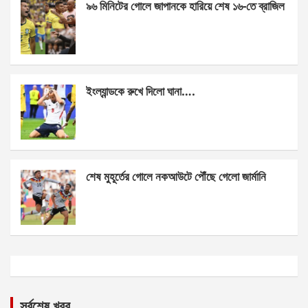
৯৬ মিনিটের গোলে জাপানকে হারিয়ে শেষ ১৬-তে ব্রাজিল
ইংল্যান্ডকে রুখে দিলো ঘানা….
শেষ মুহূর্তের গোলে নকআউটে পৌঁছে গেলো জার্মানি
সর্বশেষ খবর