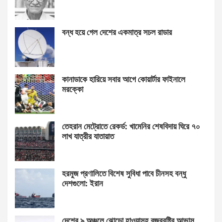
বন্ধ হয়ে গেল দেশের একমাত্র সচল রাডার
কানাডাকে হারিয়ে সবার আগে কোয়ার্টার ফাইনালে
মরক্কো
তেহরান মেট্রোতে রেকর্ড: খামেনির শেষবিদায় ঘিরে ৭০
লাখ যাত্রীর যাতায়াত
হরমুজ প্রণালিতে বিশেষ সুবিধা পাবে চীনসহ বন্ধু
দেশগুলো: ইরান
দেশের ৯ অঞ্চলে ঝোড়ো হাওয়াসহ বজ্রবৃষ্টির আভাস