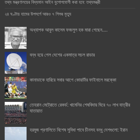
তথ্য মন্ত্রণালয়ের বিদ্যমান আইন যুগোপযোগী করা হবে: তথ্যমন্ত্রী
২৪ ঘণ্টায় হামের উপসর্গে আরও ৭ শিশুর মৃত্যু
অধ্যাপক আবুল কাসেম ফজলুল হক মারা গেছেন….
বন্ধ হয়ে গেল দেশের একমাত্র সচল রাডার
কানাডাকে হারিয়ে সবার আগে কোয়ার্টার ফাইনালে মরক্কো
তেহরান মেট্রোতে রেকর্ড: খামেনির শেষবিদায় ঘিরে ৭০ লাখ যাত্রীর
যাতায়াত
হরমুজ প্রণালিতে বিশেষ সুবিধা পাবে চীনসহ বন্ধু দেশগুলো: ইরান