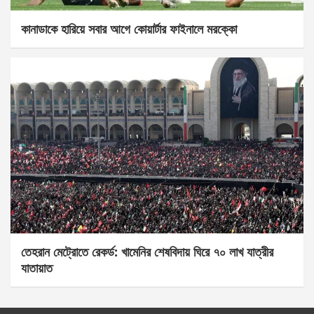
কানাডাকে হারিয়ে সবার আগে কোয়ার্টার ফাইনালে মরক্কো
তেহরান মেট্রোতে রেকর্ড: খামেনির শেষবিদায় ঘিরে ৭০ লাখ যাত্রীর
যাতায়াত