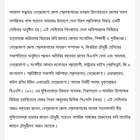
গতকাল সন্ধ্যায় নেত্রকোণা জেলা প্রেসক্লাবের হলরুম মিলনায়তনে জেলার সকল
নাগরিকের পক্ষে সচেতন সমাজের উদ্যেগে সেনা দিবস প্রতিপাদ্য বিষয়ে একটি
সেমিনার অনুষ্টিত হয়। এই সেমিনারে পিলখানায় সেনা অফিসারদের নির্বিচারে
হত্যাযজ্ঞে জরিতদের বিচারের দাবি জানায় জেলার সাংবাদিক, শিক্ষার্থী ও সুধীজনরা।
নেত্রকোণা জেলা প্রেসক্লাবের সাধারণ সম্পাদক ম. কিবরিয়া চৌধুরী হেলিমের
সভাপতিত্বে অনুষ্টানে প্রধান অতিথির বক্তব্য রাখেন বিএনপি নেতা এবং গভেষক,
নেত্রকোণা ৩ সংসদীয় আসনে মনোনয়ন প্রত্যাশী, ফাউন্ডার ভাইস প্রেসিডেন্ট, জি ৯
বাংলাদেশ। প্রতিষ্টাতা সভাপতি আটপাড়া প্রেসক্লাব, নেত্রকোণা। চেয়ারম্যান,
বাউল রশিদ উদ্দিন একাডেমি নেত্রকোণা। সাবেক নির্বহী সদস্য যুক্তরাজ্য
বিএনপি। ১৯৭১ এর মুক্তিযোদ্ব বিষয়ক গভেষক, নিরাপত্তা ও সামরিক বিশ্লেষক
মিডিয়া ব্যাক্তিত্ব মেজর সৈয়দ আবুবকর ছিদ্দিক পিএসসি (অবঃ) । এই সেমিনারে
আরও বক্তব্য রাখেন, নেত্রকোণা জেলা প্রেসক্লাবের সাবেক সহসভাপতি বীর
মুক্তিযোদ্বা হায়দার জাহান চৌধুরী, সচেতন নাগরিক সমাজের তারুন্যের কবি তানভির
জাহান চৌধুরীসহ আরও অনেকে।