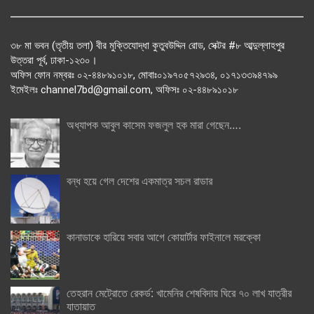
৩৮ মা ভবন (তৃতীয় তলা) বীর মুক্তিযোদ্ধা কুতুবউদ্দিন রোড, সেক্টর #৮ আব্দুল্লাহপুর
উত্তরা পূর্ব, ঢাকা-১২৩০।
অফিস ফোন নম্বরঃ ০২-৪৪৮৯১০১৮, মোবাঃ০১৯৭০৫৭২৯৩৪, ০১৭১৩৩৯৪৭৯৯
ইমেইলঃ channel7bd@gmail.com, অফিসঃ ০২-৪৪৮৯১০১৮
অধ্যাপক আবুল কাসেম ফজলুল হক মারা গেছেন….
বন্ধ হয়ে গেল দেশের একমাত্র সচল রাডার
কানাডাকে হারিয়ে সবার আগে কোয়ার্টার ফাইনালে মরক্কো
তেহরান মেট্রোতে রেকর্ড: খামেনির শেষবিদায় ঘিরে ৭০ লাখ যাত্রীর
যাতায়াত