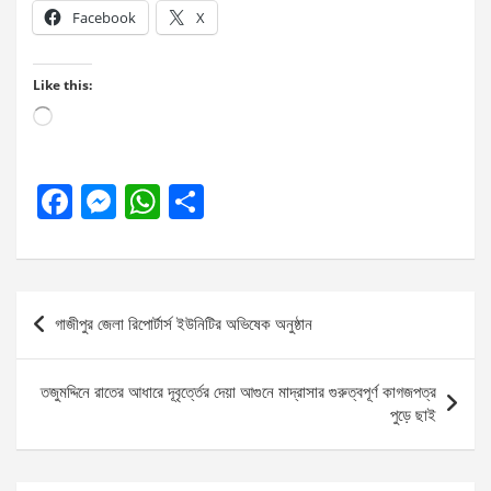
Facebook
X
Like this:
Loading…
F
M
W
S
a
es
h
h
ce
se
at
ar
b
n
s
e
Post
গাজীপুর জেলা রিপোর্টার্স ইউনিটির অভিষেক অনুষ্ঠান
o
g
A
navigation
o
er
p
তজুমদ্দিনে রাতের আধারে দূবৃর্ত্তের দেয়া আগুনে মাদ্রাসার গুরুত্বপূর্ণ কাগজপত্র
k
p
পুড়ে ছাই