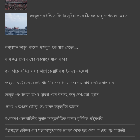
হরমুজ প্রণালিতে বিশেষ সুবিধা পাবে চীনসহ বন্ধু দেশগুলো: ইরান
অধ্যাপক আবুল কাসেম ফজলুল হক মারা গেছেন….
বন্ধ হয়ে গেল দেশের একমাত্র সচল রাডার
কানাডাকে হারিয়ে সবার আগে কোয়ার্টার ফাইনালে মরক্কো
তেহরান মেট্রোতে রেকর্ড: খামেনির শেষবিদায় ঘিরে ৭০ লাখ যাত্রীর যাতায়াত
হরমুজ প্রণালিতে বিশেষ সুবিধা পাবে চীনসহ বন্ধু দেশগুলো: ইরান
দেশের ৯ অঞ্চলে ঝোড়ো হাওয়াসহ বজ্রবৃষ্টির আভাস
বাংলাদেশ সেনাবাহিনীর সুনাম আন্তর্জাতিক অঙ্গনে সুবিদিত: রাষ্ট্রপতি
নিরাপত্তা কৌশল যেন সরকারপ্রধানকে জনগণ থেকে দূরে ঠেলে না দেয়: প্রধানমন্ত্রী