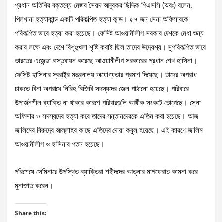
প্রধান অতিথির বক্তব্যে মেজর সৈয়দ আবুবকর ছিদ্দিক পিএসসি (অবঃ) বলেন,
পিলখানা হত্যাকান্ড একটি পরিকল্পিত হত্যা কান্ড। ৫৭ জন সেনা অফিসারকে
পরিকল্পিত ভাবে হত্যা করা হয়েছে। ফেসিষ্ট আওয়ামীলীগ সরকার দেশকে মেধা শুন্য
করার লক্ষে এবং দেশে বিশৃঙ্খলা শৃষ্টি করাই ছিল তাদের উদ্যেশ্য। সুপরিকল্পিত ভাবে
ভারতের এজেন্ডা বাস্তবায়ন করেছে আওয়ামীলীগ সরকারের প্রধান শেখ হাসিনা।
ফেসিষ্ট হাসিনার স্বরাষ্ট্র মন্ত্রনালয় অযোগ্যতার প্রমাণ দিয়েছে। তাদের অপরাধ
ঢাকতে বিনা অপরাধে নিরিহ বিজিবি সদস্যদের জেল পাঠানো হয়েছে। পরিবারে
উপার্জনশীল ব্যাক্তি না থাকার কারণে পরিবারগুলি আর্থীক সংকটে ভোগেছে। সেনা
অফিসার ও সদস্যদের হত্যা করে তাদের সন্তানদেরকে এতিম করা হয়েছে। আজ
জালিমের বিরুদ্বে আল্লাহর কাছে এতিদের দোয়া কবুল হয়েছে। এই কারণে জালিম
আওয়ামীলীগ ও হাসিনার পতন হয়েছে।
পরিশেষে সেমিনারে উপস্থিত ব্যাক্তিরা শহীদদের আত্নার মাগফেরাত কামনা করে
মুনাজাত করেন।
Share this: