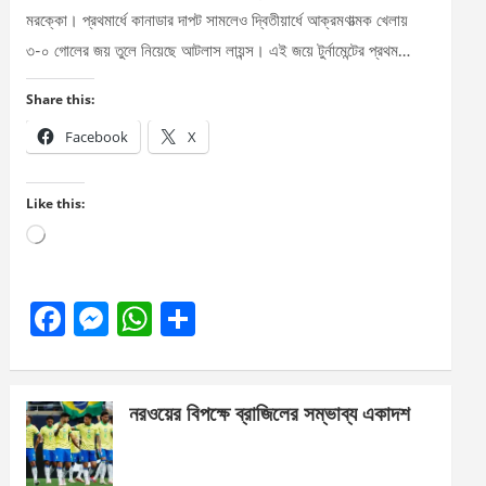
মরক্কো। প্রথমার্ধে কানাডার দাপট সামলেও দ্বিতীয়ার্ধে আক্রমণাত্মক খেলায়
৩-০ গোলের জয় তুলে নিয়েছে আটলাস লায়ন্স। এই জয়ে টুর্নামেন্টের প্রথম…
Share this:
Facebook
X
Like this:
Loading…
F
M
W
S
a
es
h
h
ce
se
at
ar
নরওয়ের বিপক্ষে ব্রাজিলের সম্ভাব্য একাদশ
b
n
s
e
o
g
A