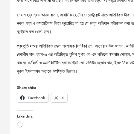
করে সাইন বোর্ড লাগানো হয়েছে। পর্যটন এলাকায় অতিরিক্ত নিরাপত্তা নিশ্চিত করত
শের মাহবুব মুরাদ আরও বলেন, আবাসিক হোটেল ও রেস্টুরেন্টে যাতে অতিরিক্ত টাকা না
নকল পণ্য ও কসমেটিকস কিনে প্রতারিত না হয় সে জন্য অভিযান পরিচালনা করা হবে। ব
কন্ট্রোল রুম খোলা হবে।
প্রস্তুতি সভায় অতিরিক্ত জেলা প্রশাসক (সার্বিক) মো. আনোয়ার উজ জামান, অতি
দেবাশীষ দাশ, র‌্যাব-৯ এর অতিরিক্ত পুলিশ সুপার কে এম শহিদুল ইসলাম সোহাগ, সড
রাজস্ব কর্মকর্তা ও এক্সিকিউটিভ ম্যাজিস্ট্রেট মো. মতিউর রহমান খান, ইসলামিক ফা
নূরুল ইসলামসহ অনেকে উপস্থিত ছিলেন।
Share this:
Facebook
X
Like this:
Loading…