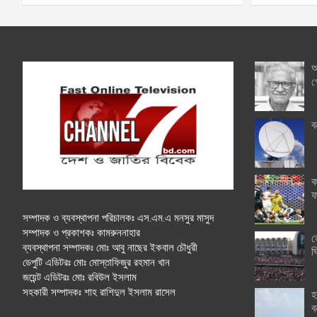
অ
গ
ব
ক
ফ
সম্পাদক ও ব্যবস্থাপনা পরিচালকঃ এস.এম.এ মনসুর মাসুদ
সম্পাদক ও প্রকাশকঃ কামরুননাহার
ত
ব্যবস্থাপনা সম্পাদকঃ মোঃ আবু নাছের ইকবাল চৌধুরী
ঘ
ডেপুটি এডিটরঃ মোঃ মোস্তাফিজুর রহমান খান
জয়েন্ট এডিটরঃ মোঃ রবিউল ইসলাম
সহকারী সম্পাদকঃ শাহ রাশিদুল ইসলাম রাসেল
হ
ব