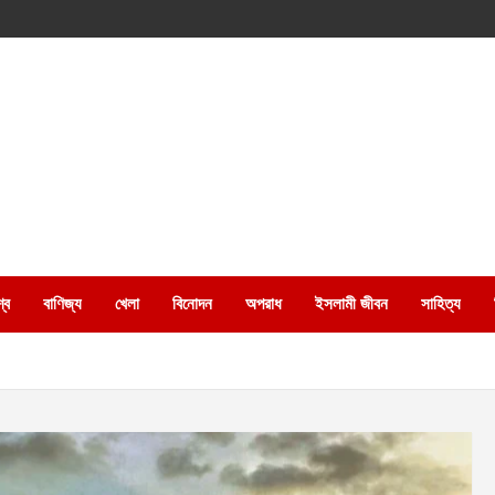
্ব
বাণিজ্য
খেলা
বিনোদন
অপরাধ
ইসলামী জীবন
সাহিত্য