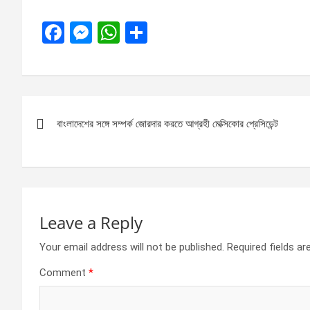
F
M
W
S
a
es
h
h
ce
se
at
ar
b
n
s
e
Post
o
g
A
বাংলাদেশের সঙ্গে সম্পর্ক জোরদার করতে আগ্রহী মেক্সিকোর প্রেসিডেন্ট
navigation
o
er
p
k
p
Leave a Reply
Your email address will not be published.
Required fields a
Comment
*