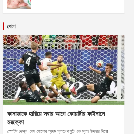
খেলা
কানাডাকে হারিয়ে সবার আগে কোয়ার্টার ফাইনালে
মরক্কো
স্পোর্টস ডেস্ক :শেষ ষোলোর প্রথম ম্যাচে দাপুটে এক ম্যাচ উপহার দিলো