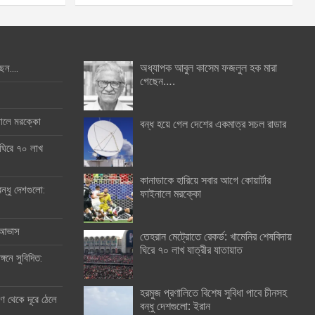
অধ্যাপক আবুল কাসেম ফজলুল হক মারা
ছেন….
গেছেন….
ইনালে মরক্কো
বন্ধ হয়ে গেল দেশের একমাত্র সচল রাডার
 ঘিরে ৭০ লাখ
কানাডাকে হারিয়ে সবার আগে কোয়ার্টার
ন্ধু দেশগুলো:
ফাইনালে মরক্কো
র আভাস
তেহরান মেট্রোতে রেকর্ড: খামেনির শেষবিদায়
ঘিরে ৭০ লাখ যাত্রীর যাতায়াত
্গনে সুবিদিত:
হরমুজ প্রণালিতে বিশেষ সুবিধা পাবে চীনসহ
 থেকে দূরে ঠেলে
বন্ধু দেশগুলো: ইরান