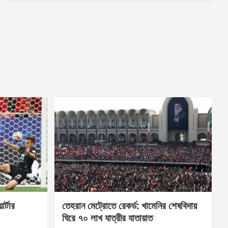
র্টার
তেহরান মেট্রোতে রেকর্ড: খামেনির শেষবিদায়
ঘিরে ৭০ লাখ যাত্রীর যাতায়াত