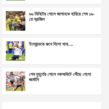
o
er
p
k
p
৯৬ মিনিটের গোলে জাপানকে হারিয়ে শেষ ১৬-
তে ব্রাজিল
ইংল্যান্ডকে রুখে দিলো ঘানা….
শেষ মুহূর্তের গোলে নকআউটে পৌঁছে গেলো
জার্মানি