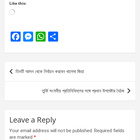
Like this:
Loading…
F
M
W
S
a
es
h
h
ce
se
at
ar
b
n
s
e
Post
তিনটি আসন থেকে নির্বাচন করবেন খালেদা জিয়া
o
g
A
navigation
o
er
p
তুর্কি সংসদীয় প্রতিনিধিদলের সঙ্গে প্রধান উপদেষ্টার বৈঠক
k
p
Leave a Reply
Your email address will not be published.
Required fields
are marked
*