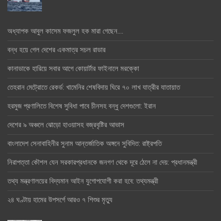
অধ্যাপক আবুল কাসেম ফজলুল হক মারা গেছেন….
বন্ধ হয়ে গেল দেশের একমাত্র সচল রাডার
কানাডাকে হারিয়ে সবার আগে কোয়ার্টার ফাইনালে মরক্কো
তেহরান মেট্রোতে রেকর্ড: খামেনির শেষবিদায় ঘিরে ৭০ লাখ যাত্রীর যাতায়াত
হরমুজ প্রণালিতে বিশেষ সুবিধা পাবে চীনসহ বন্ধু দেশগুলো: ইরান
দেশের ৯ অঞ্চলে ঝোড়ো হাওয়াসহ বজ্রবৃষ্টির আভাস
বাংলাদেশ সেনাবাহিনীর সুনাম আন্তর্জাতিক অঙ্গনে সুবিদিত: রাষ্ট্রপতি
নিরাপত্তা কৌশল যেন সরকারপ্রধানকে জনগণ থেকে দূরে ঠেলে না দেয়: প্রধানমন্ত্রী
তথ্য মন্ত্রণালয়ের বিদ্যমান আইন যুগোপযোগী করা হবে: তথ্যমন্ত্রী
২৪ ঘণ্টায় হামের উপসর্গে আরও ৭ শিশুর মৃত্যু