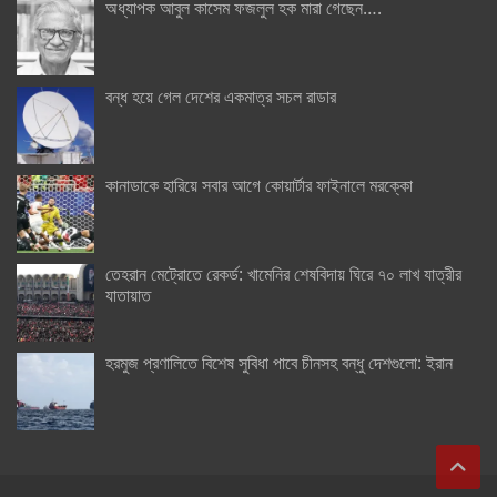
অধ্যাপক আবুল কাসেম ফজলুল হক মারা গেছেন….
বন্ধ হয়ে গেল দেশের একমাত্র সচল রাডার
কানাডাকে হারিয়ে সবার আগে কোয়ার্টার ফাইনালে মরক্কো
তেহরান মেট্রোতে রেকর্ড: খামেনির শেষবিদায় ঘিরে ৭০ লাখ যাত্রীর
যাতায়াত
হরমুজ প্রণালিতে বিশেষ সুবিধা পাবে চীনসহ বন্ধু দেশগুলো: ইরান