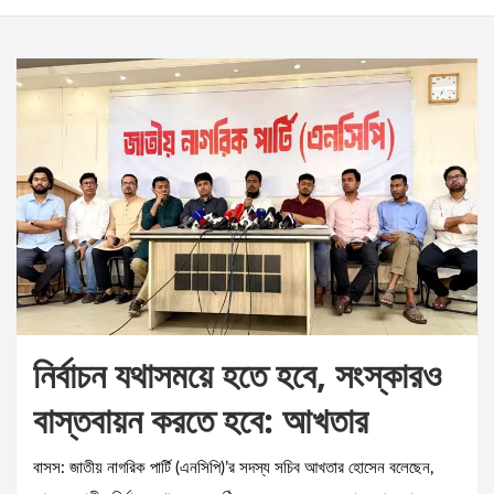
নির্বাচন যথাসময়ে হতে হবে, সংস্কারও
বাস্তবায়ন করতে হবে: আখতার
বাসস: জাতীয় নাগরিক পার্টি (এনসিপি)’র সদস্য সচিব আখতার হোসেন বলেছেন,