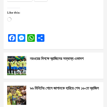
Like this:
Loading…
F
M
W
S
a
es
h
h
ce
se
at
ar
নরওয়ের বিপক্ষে ব্রাজিলের সম্ভাব্য একাদশ
b
n
s
e
o
g
A
o
er
p
k
p
৯৬ মিনিটের গোলে জাপানকে হারিয়ে শেষ ১৬-তে ব্রাজিল