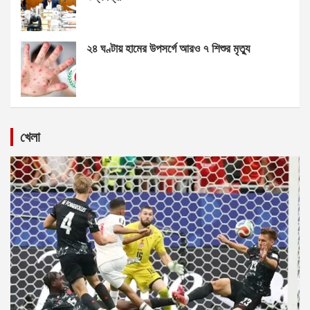
২৪ ঘণ্টায় হামের উপসর্গে আরও ৭ শিশুর মৃত্যু
খেলা