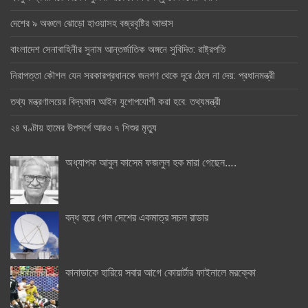
দেশের ৯ অঞ্চলে ঝোড়ো হাওয়াসহ বজ্রবৃষ্টির আভাস
বাংলাদেশ সেনাবাহিনীর সুনাম আন্তর্জাতিক অঙ্গনে সুবিদিত: রাষ্ট্রপতি
নিরাপত্তা কৌশল যেন সরকারপ্রধানকে জনগণ থেকে দূরে ঠেলে না দেয়: প্রধানমন্ত্রী
তথ্য মন্ত্রণালয়ের বিদ্যমান আইন যুগোপযোগী করা হবে: তথ্যমন্ত্রী
২৪ ঘণ্টায় হামের উপসর্গে আরও ৭ শিশুর মৃত্যু
অধ্যাপক আবুল কাসেম ফজলুল হক মারা গেছেন….
বন্ধ হয়ে গেল দেশের একমাত্র সচল রাডার
কানাডাকে হারিয়ে সবার আগে কোয়ার্টার ফাইনালে মরক্কো