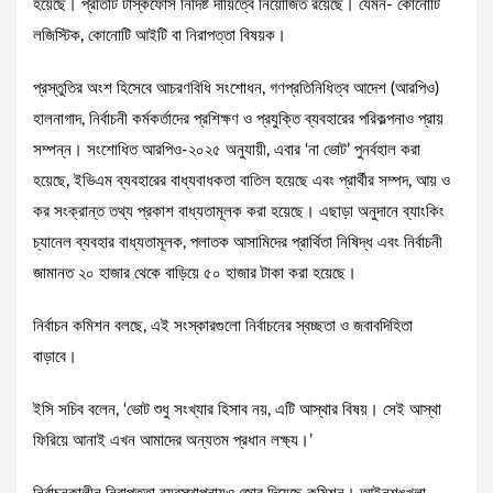
হয়েছে। প্রতিটি টাস্কফোর্স নির্দিষ্ট দায়িত্বে নিয়োজিত রয়েছে। যেমন- কোনোটি
লজিস্টিক, কোনোটি আইটি বা নিরাপত্তা বিষয়ক।
প্রস্তুতির অংশ হিসেবে আচরণবিধি সংশোধন, গণপ্রতিনিধিত্ব আদেশ (আরপিও)
হালনাগাদ, নির্বাচনী কর্মকর্তাদের প্রশিক্ষণ ও প্রযুক্তি ব্যবহারের পরিকল্পনাও প্রায়
সম্পন্ন। সংশোধিত আরপিও-২০২৫ অনুযায়ী, এবার ‘না ভোট’ পুনর্বহাল করা
হয়েছে, ইভিএম ব্যবহারের বাধ্যবাধকতা বাতিল হয়েছে এবং প্রার্থীর সম্পদ, আয় ও
কর সংক্রান্ত তথ্য প্রকাশ বাধ্যতামূলক করা হয়েছে। এছাড়া অনুদানে ব্যাংকিং
চ্যানেল ব্যবহার বাধ্যতামূলক, পলাতক আসামিদের প্রার্থিতা নিষিদ্ধ এবং নির্বাচনী
জামানত ২০ হাজার থেকে বাড়িয়ে ৫০ হাজার টাকা করা হয়েছে।
নির্বাচন কমিশন বলছে, এই সংস্কারগুলো নির্বাচনের স্বচ্ছতা ও জবাবদিহিতা
বাড়াবে।
ইসি সচিব বলেন, ‘ভোট শুধু সংখ্যার হিসাব নয়, এটি আস্থার বিষয়। সেই আস্থা
ফিরিয়ে আনাই এখন আমাদের অন্যতম প্রধান লক্ষ্য।’