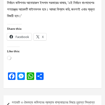
নির্বাচন কমিশনার আনোয়ারুল ইসলাম সরকারের ভাষায়, ‘এই নির্বাচন বাংলাদেশের
গণতন্ত্রের আরেকটি মাইলফলক হবে। আমরা বিশ্বাস করি, জনগণই এবার প্রকৃত
বিজয়ী হবে।’
Share this:
Facebook
X
Like this:
Loading…
F
M
W
S
a
es
h
h
ce
se
at
ar
b
n
s
e
Post
গণভোট ও ঐকমত্য কমিশনের প্রস্তাব বাস্তবায়নের বিষয়ে চূড়ান্ত সিদ্ধান্ত