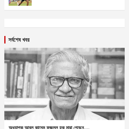
সর্বশেষ খবর
অধ্যাপক আবুল কাসেম ফজলুল হক মারা গেছেন….