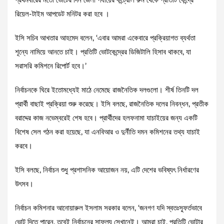
প্রথমবারের মতো ভোটের দিন জেলা পর্যায়ের কন্ট্রোল রুম থেকে প্রতিটি কেন্দ্রে
রিয়েল-টাইম আপডেট মনিটর করা হবে ।
ইসি সচিব আখতার আহমেদ বলেন, ‘এবার আমরা একেবারে প্রক্রিয়াগত ব্যর্থতা
শূন্যে নামিয়ে আনতে চাই। প্রতিটি ভোটকেন্দ্রের ডিজিটালি হিসাব থাকবে, যা
সরাসরি কমিশনে রিপোর্ট হবে।’
নির্বাচনকে ঘিরে ইতোমধ্যেই মাঠে নেমেছে রাজনৈতিক দলগুলো। শীর্ষ তিনটি দল
প্রার্থী বাছাই প্রক্রিয়া শুরু করেছে। ইসি বলছে, রাজনৈতিক দলের নিবন্ধন, প্রতীক
বরাদ্দের কাজ নভেম্বরেই শেষ হবে। প্রার্থীদের হলফনামা যাচাইয়ের জন্য একটি
বিশেষ সেল গঠন করা হয়েছে, যা এনবিআর ও দুর্নীতি দমন কমিশনের তথ্য যাচাই
করবে।
ইসি বলছে, নির্বাচন শুধু প্রশাসনিক আয়োজন নয়, এটি দেশের ভবিষ্যৎ নির্ধারণের
উৎসব।
নির্বাচন কমিশনার আনোয়ারুল ইসলাম সরকার বলেন, ‘জনগণ যদি স্বতঃস্ফূর্তভাবে
ভোট দিতে পারেন, তবেই নির্বাচনের সাফল্য সেখানেই। আমরা চাই, প্রতিটি ভোটার