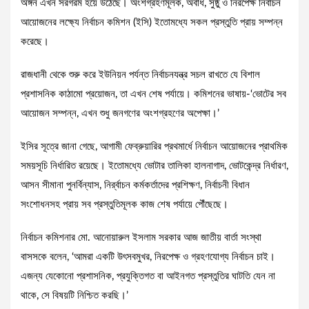
অঙ্গন এখন সরগরম হয়ে উঠেছে। অংশগ্রহণমূলক, অবাধ, সুষ্ঠু ও নিরপেক্ষ নির্বাচন
আয়োজনের লক্ষ্যে নির্বাচন কমিশন (ইসি) ইতোমধ্যে সকল প্রস্তুতি প্রায় সম্পন্ন
করেছে।
রাজধানী থেকে শুরু করে ইউনিয়ন পর্যন্ত নির্বাচনযন্ত্র সচল রাখতে যে বিশাল
প্রশাসনিক কাঠামো প্রয়োজন, তা এখন শেষ পর্যায়ে। কমিশনের ভাষায়-‘ভোটের সব
আয়োজন সম্পন্ন, এখন শুধু জনগণের অংশগ্রহণের অপেক্ষা।’
ইসির সূত্রে জানা গেছে, আগামী ফেব্রুয়ারির প্রথমার্ধে নির্বাচন আয়োজনের প্রাথমিক
সময়সূচি নির্ধারিত রয়েছে। ইতোমধ্যে ভোটার তালিকা হালনাগাদ, ভোটকেন্দ্র নির্ধারণ,
আসন সীমানা পুনর্বিন্যাস, নির্র্বাচন কর্মকর্তাদের প্রশিক্ষণ, নির্বাচনী বিধান
সংশোধনসহ প্রায় সব প্রস্তুতিমূলক কাজ শেষ পর্যায়ে পৌঁছেছে।
নির্বাচন কমিশনার মো. আনোয়ারুল ইসলাম সরকার আজ জাতীয় বার্তা সংস্থা
বাসসকে বলেন, ‘আমরা একটি উৎসবমুখর, নিরপেক্ষ ও গ্রহণযোগ্য নির্বাচন চাই।
এজন্য যেকোনো প্রশাসনিক, প্রযুক্তিগত বা আইনগত প্রস্তুতির ঘাটতি যেন না
থাকে, সে বিষয়টি নিশ্চিত করছি।’