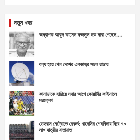
নতুন খবর
অধ্যাপক আবুল কাসেম ফজলুল হক মারা গেছেন….
বন্ধ হয়ে গেল দেশের একমাত্র সচল রাডার
কানাডাকে হারিয়ে সবার আগে কোয়ার্টার ফাইনালে
মরক্কো
তেহরান মেট্রোতে রেকর্ড: খামেনির শেষবিদায় ঘিরে ৭০
লাখ যাত্রীর যাতায়াত