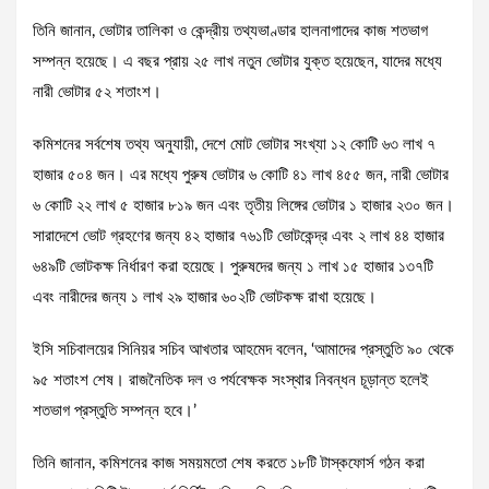
তিনি জানান, ভোটার তালিকা ও কেন্দ্রীয় তথ্যভাণ্ডার হালনাগাদের কাজ শতভাগ
সম্পন্ন হয়েছে। এ বছর প্রায় ২৫ লাখ নতুন ভোটার যুক্ত হয়েছেন, যাদের মধ্যে
নারী ভোটার ৫২ শতাংশ।
কমিশনের সর্বশেষ তথ্য অনুযায়ী, দেশে মোট ভোটার সংখ্যা ১২ কোটি ৬৩ লাখ ৭
হাজার ৫০৪ জন। এর মধ্যে পুরুষ ভোটার ৬ কোটি ৪১ লাখ ৪৫৫ জন, নারী ভোটার
৬ কোটি ২২ লাখ ৫ হাজার ৮১৯ জন এবং তৃতীয় লিঙ্গের ভোটার ১ হাজার ২৩০ জন।
সারাদেশে ভোট গ্রহণের জন্য ৪২ হাজার ৭৬১টি ভোটকেন্দ্র এবং ২ লাখ ৪৪ হাজার
৬৪৯টি ভোটকক্ষ নির্ধারণ করা হয়েছে। পুরুষদের জন্য ১ লাখ ১৫ হাজার ১৩৭টি
এবং নারীদের জন্য ১ লাখ ২৯ হাজার ৬০২টি ভোটকক্ষ রাখা হয়েছে।
ইসি সচিবালয়ের সিনিয়র সচিব আখতার আহমেদ বলেন, ‘আমাদের প্রস্তুতি ৯০ থেকে
৯৫ শতাংশ শেষ। রাজনৈতিক দল ও পর্যবেক্ষক সংস্থার নিবন্ধন চূড়ান্ত হলেই
শতভাগ প্রস্তুতি সম্পন্ন হবে।’
তিনি জানান, কমিশনের কাজ সময়মতো শেষ করতে ১৮টি টাস্কফোর্স গঠন করা