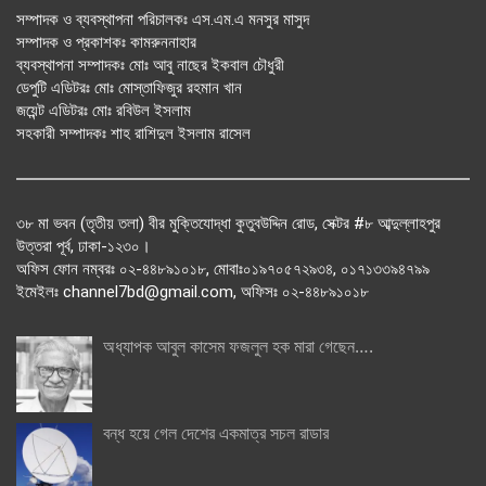
সম্পাদক ও ব্যবস্থাপনা পরিচালকঃ এস.এম.এ মনসুর মাসুদ
সম্পাদক ও প্রকাশকঃ কামরুননাহার
ব্যবস্থাপনা সম্পাদকঃ মোঃ আবু নাছের ইকবাল চৌধুরী
ডেপুটি এডিটরঃ মোঃ মোস্তাফিজুর রহমান খান
জয়েন্ট এডিটরঃ মোঃ রবিউল ইসলাম
সহকারী সম্পাদকঃ শাহ রাশিদুল ইসলাম রাসেল
৩৮ মা ভবন (তৃতীয় তলা) বীর মুক্তিযোদ্ধা কুতুবউদ্দিন রোড, সেক্টর #৮ আব্দুল্লাহপুর
উত্তরা পূর্ব, ঢাকা-১২৩০।
অফিস ফোন নম্বরঃ ০২-৪৪৮৯১০১৮, মোবাঃ০১৯৭০৫৭২৯৩৪, ০১৭১৩৩৯৪৭৯৯
ইমেইলঃ channel7bd@gmail.com, অফিসঃ ০২-৪৪৮৯১০১৮
অধ্যাপক আবুল কাসেম ফজলুল হক মারা গেছেন….
বন্ধ হয়ে গেল দেশের একমাত্র সচল রাডার