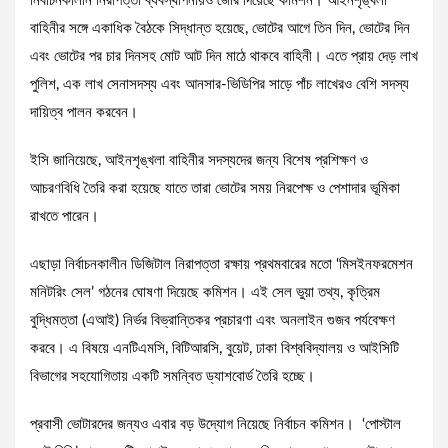
নির্বাচনকালীন নিরাপত্তা ব্যবস্থাপনায়ও জোর দিয়েছে কমিশন। আইনশৃঙ্খলা
বাহিনীর সঙ্গে একাধিক বৈঠকে সিদ্ধান্ত হয়েছে, ভোটের আগে তিন দিন, ভোটের দিন
এবং ভোটের পর চার দিনসহ মোট আট দিন মাঠে থাকবে বাহিনী। এতে প্রায় দেড় লাখ
পুলিশ, এক লাখ সেনাসদস্য এবং আনসার-ভিডিপির সাড়ে পাঁচ লাখেরও বেশি সদস্য
দায়িত্ব পালন করবেন।
ইসি জানিয়েছে, আইনশৃঙ্খলা বাহিনীর সদস্যদের জন্য বিশেষ প্রশিক্ষণ ও
আচরণবিধি তৈরি করা হয়েছে যাতে তারা ভোটের সময় নিরপেক্ষ ও পেশাদার ভূমিকা
রাখতে পারেন।
এছাড়া নির্বাচনকালীন ডিজিটাল নিরাপত্তা রক্ষায় প্রথমবারের মতো ‘মিসইনফরমেশন
মনিটরিং সেল’ গঠনের ঘোষণা দিয়েছে কমিশন। এই সেল ভুয়া তথ্য, কৃত্রিম
বুদ্ধিমত্তা (এআই) নির্ভর বিভ্রান্তিকর প্রচারণা এবং অনলাইন গুজব পর্যবেক্ষণ
করবে। এ বিষয়ে এনটিএমসি, বিটিআরসি, বুয়েট, ঢাকা বিশ্ববিদ্যালয় ও আইসিটি
বিভাগের সহযোগিতায় একটি সমন্বিত ড্যাশবোর্ড তৈরি হচ্ছে।
প্রবাসী ভোটারদের জন্যও এবার বড় উদ্যোগ নিয়েছে নির্বাচন কমিশন। ‘পোস্টাল