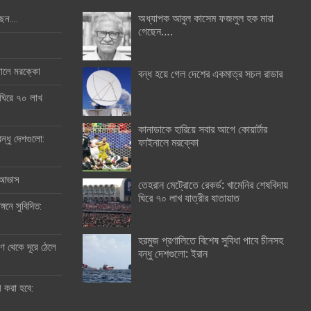
অধ্যাপক আবুল কাসেম ফজলুল হক মারা
ছেন….
গেছেন….
ইনালে মরক্কো
বন্ধ হয়ে গেল দেশের একমাত্র সচল রাডার
 ঘিরে ৭০ লাখ
কানাডাকে হারিয়ে সবার আগে কোয়ার্টার
ন্ধু দেশগুলো:
ফাইনালে মরক্কো
র আভাস
তেহরান মেট্রোতে রেকর্ড: খামেনির শেষবিদায়
ঘিরে ৭০ লাখ যাত্রীর যাতায়াত
্গনে সুবিদিত:
হরমুজ প্রণালিতে বিশেষ সুবিধা পাবে চীনসহ
 থেকে দূরে ঠেলে
বন্ধু দেশগুলো: ইরান
ী করা হবে: