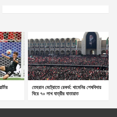
র্টার
তেহরান মেট্রোতে রেকর্ড: খামেনির শেষবিদায়
ঘিরে ৭০ লাখ যাত্রীর যাতায়াত