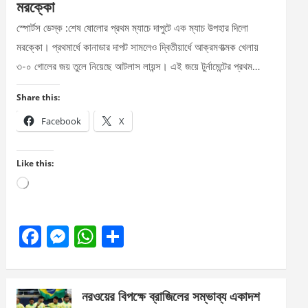
মরক্কো
স্পোর্টস ডেস্ক :শেষ ষোলোর প্রথম ম্যাচে দাপুটে এক ম্যাচ উপহার দিলো
মরক্কো। প্রথমার্ধে কানাডার দাপট সামলেও দ্বিতীয়ার্ধে আক্রমণাত্মক খেলায়
৩-০ গোলের জয় তুলে নিয়েছে আটলাস লায়ন্স। এই জয়ে টুর্নামেন্টের প্রথম…
Share this:
Facebook
X
Like this:
Loading…
F
M
W
S
a
es
h
h
ce
se
at
ar
নরওয়ের বিপক্ষে ব্রাজিলের সম্ভাব্য একাদশ
b
n
s
e