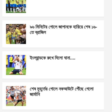
o
g
A
o
er
p
k
p
৯৬ মিনিটের গোলে জাপানকে হারিয়ে শেষ ১৬-
তে ব্রাজিল
ইংল্যান্ডকে রুখে দিলো ঘানা….
শেষ মুহূর্তের গোলে নকআউটে পৌঁছে গেলো
জার্মানি