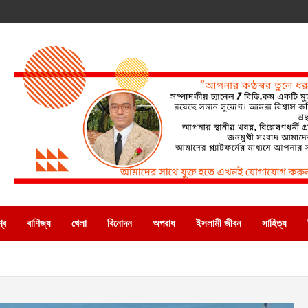
্ব
বাণিজ্য
খেলা
বিনোদন
অপরাধ
ইসলামী জীবন
সাহিত্য