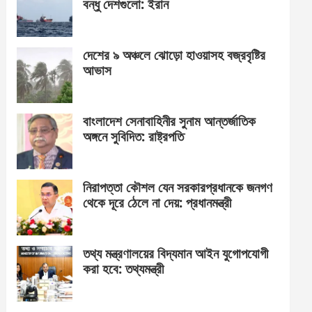
বন্ধু দেশগুলো: ইরান
দেশের ৯ অঞ্চলে ঝোড়ো হাওয়াসহ বজ্রবৃষ্টির
আভাস
বাংলাদেশ সেনাবাহিনীর সুনাম আন্তর্জাতিক
অঙ্গনে সুবিদিত: রাষ্ট্রপতি
নিরাপত্তা কৌশল যেন সরকারপ্রধানকে জনগণ
থেকে দূরে ঠেলে না দেয়: প্রধানমন্ত্রী
তথ্য মন্ত্রণালয়ের বিদ্যমান আইন যুগোপযোগী
করা হবে: তথ্যমন্ত্রী