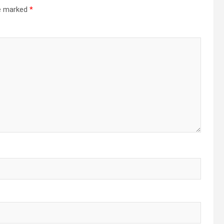
re marked
*