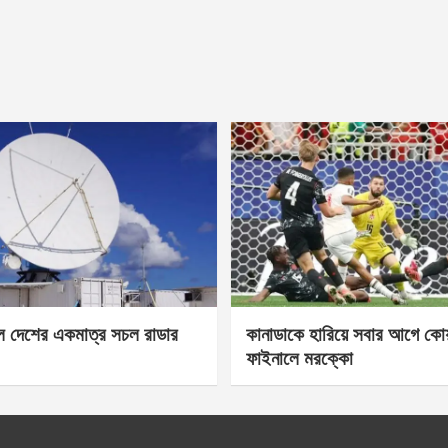
েল দেশের একমাত্র সচল রাডার
কানাডাকে হারিয়ে সবার আগে কোয়া
ফাইনালে মরক্কো