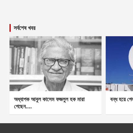
সর্বশেষ খবর
অধ্যাপক আবুল কাসেম ফজলুল হক মারা
বন্ধ হয়ে গ
গেছেন….