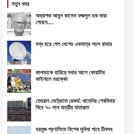
নতুন খবর
অধ্যাপক আবুল কাসেম ফজলুল হক মারা
গেছেন….
বন্ধ হয়ে গেল দেশের একমাত্র সচল রাডার
কানাডাকে হারিয়ে সবার আগে কোয়ার্টার
ফাইনালে মরক্কো
তেহরান মেট্রোতে রেকর্ড: খামেনির শেষবিদায়
ঘিরে ৭০ লাখ যাত্রীর যাতায়াত
হরমুজ প্রণালিতে বিশেষ সুবিধা পাবে চীনসহ