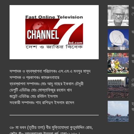
অ
গ
ব
ক
ফ
সম্পাদক ও ব্যবস্থাপনা পরিচালকঃ এস.এম.এ মনসুর মাসুদ
সম্পাদক ও প্রকাশকঃ কামরুননাহার
ত
ব্যবস্থাপনা সম্পাদকঃ মোঃ আবু নাছের ইকবাল চৌধুরী
ঘ
ডেপুটি এডিটরঃ মোঃ মোস্তাফিজুর রহমান খান
জয়েন্ট এডিটরঃ মোঃ রবিউল ইসলাম
সহকারী সম্পাদকঃ শাহ রাশিদুল ইসলাম রাসেল
হ
ব
৩৮ মা ভবন (তৃতীয় তলা) বীর মুক্তিযোদ্ধা কুতুবউদ্দিন রোড,
সেক্টর #৮ আব্দুল্লাহপুর উত্তরা পূর্ব, ঢাকা-১২৩০।