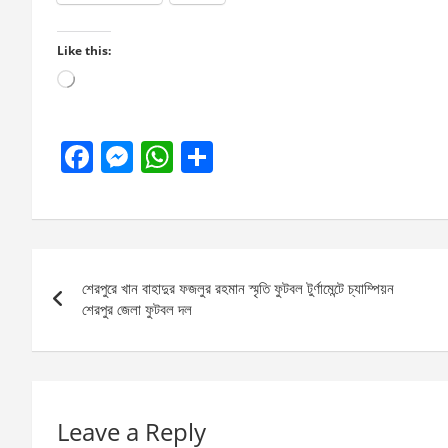
Like this:
Loading…
F
M
W
S
a
es
h
h
ce
se
at
ar
b
n
s
e
Post
o
g
A
শেরপুরে খান বাহাদুর ফজলুর রহমান স্মৃতি ফুটবল টুর্ণামেন্টে চ্যাম্পিয়ন
navigation
o
er
p
শেরপুর জেলা ফুটবল দল
k
p
Leave a Reply