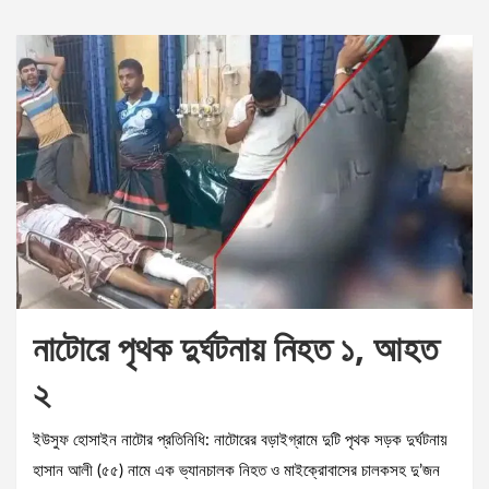
নাটোরে পৃথক দুর্ঘটনায় নিহত ১, আহত
২
ইউসুফ হোসাইন নাটোর প্রতিনিধি: নাটোরের বড়াইগ্রামে দুটি পৃথক সড়ক দুর্ঘটনায়
হাসান আলী (৫৫) নামে এক ভ্যানচালক নিহত ও মাইক্রোবাসের চালকসহ দু’জন