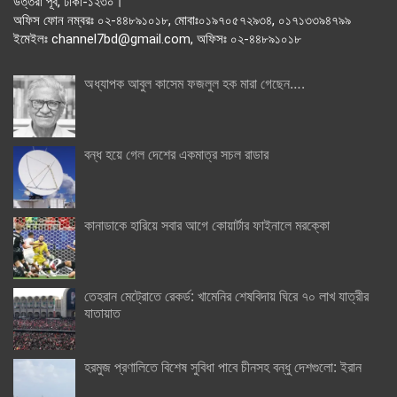
উত্তরা পূর্ব, ঢাকা-১২৩০।
অফিস ফোন নম্বরঃ ০২-৪৪৮৯১০১৮, মোবাঃ০১৯৭০৫৭২৯৩৪, ০১৭১৩৩৯৪৭৯৯
ইমেইলঃ channel7bd@gmail.com, অফিসঃ ০২-৪৪৮৯১০১৮
অধ্যাপক আবুল কাসেম ফজলুল হক মারা গেছেন….
বন্ধ হয়ে গেল দেশের একমাত্র সচল রাডার
কানাডাকে হারিয়ে সবার আগে কোয়ার্টার ফাইনালে মরক্কো
তেহরান মেট্রোতে রেকর্ড: খামেনির শেষবিদায় ঘিরে ৭০ লাখ যাত্রীর
যাতায়াত
হরমুজ প্রণালিতে বিশেষ সুবিধা পাবে চীনসহ বন্ধু দেশগুলো: ইরান