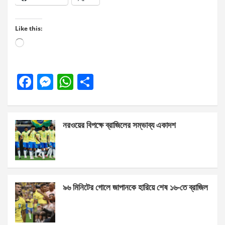
Like this:
Loading…
F
M
W
S
a
es
h
h
ce
se
at
ar
নরওয়ের বিপক্ষে ব্রাজিলের সম্ভাব্য একাদশ
b
n
s
e
o
g
A
o
er
p
k
p
৯৬ মিনিটের গোলে জাপানকে হারিয়ে শেষ ১৬-তে ব্রাজিল