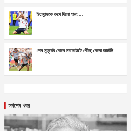
ইংল্যান্ডকে রুখে দিলো ঘানা….
শেষ মুহূর্তের গোলে নকআউটে পৌঁছে গেলো জার্মানি
সর্বশেষ খবর