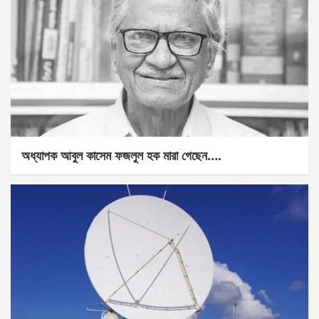
অধ্যাপক আবুল কাসেম ফজলুল হক মারা গেছেন….