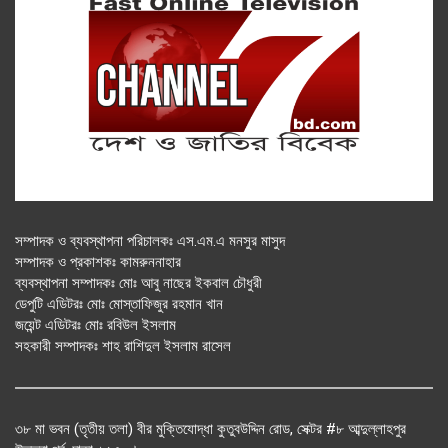
সম্পাদক ও ব্যবস্থাপনা পরিচালকঃ এস.এম.এ মনসুর মাসুদ
সম্পাদক ও প্রকাশকঃ কামরুননাহার
ব্যবস্থাপনা সম্পাদকঃ মোঃ আবু নাছের ইকবাল চৌধুরী
ডেপুটি এডিটরঃ মোঃ মোস্তাফিজুর রহমান খান
জয়েন্ট এডিটরঃ মোঃ রবিউল ইসলাম
সহকারী সম্পাদকঃ শাহ রাশিদুল ইসলাম রাসেল
৩৮ মা ভবন (তৃতীয় তলা) বীর মুক্তিযোদ্ধা কুতুবউদ্দিন রোড, সেক্টর #৮ আব্দুল্লাহপুর