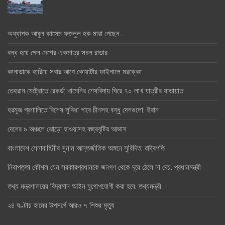
অধ্যাপক আবুল কাসেম ফজলুল হক মারা গেছেন….
বন্ধ হয়ে গেল দেশের একমাত্র সচল রাডার
কানাডাকে হারিয়ে সবার আগে কোয়ার্টার ফাইনালে মরক্কো
তেহরান মেট্রোতে রেকর্ড: খামেনির শেষবিদায় ঘিরে ৭০ লাখ যাত্রীর যাতায়াত
হরমুজ প্রণালিতে বিশেষ সুবিধা পাবে চীনসহ বন্ধু দেশগুলো: ইরান
দেশের ৯ অঞ্চলে ঝোড়ো হাওয়াসহ বজ্রবৃষ্টির আভাস
বাংলাদেশ সেনাবাহিনীর সুনাম আন্তর্জাতিক অঙ্গনে সুবিদিত: রাষ্ট্রপতি
নিরাপত্তা কৌশল যেন সরকারপ্রধানকে জনগণ থেকে দূরে ঠেলে না দেয়: প্রধানমন্ত্রী
তথ্য মন্ত্রণালয়ের বিদ্যমান আইন যুগোপযোগী করা হবে: তথ্যমন্ত্রী
২৪ ঘণ্টায় হামের উপসর্গে আরও ৭ শিশুর মৃত্যু