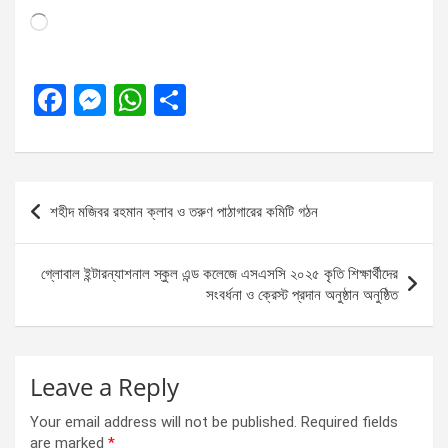
Loading…
F
M
W
S
a
es
h
h
ce
se
at
ar
b
n
s
e
Post
শহীদ মজিবর রহমান ক্লাব ও তরুণ পাঠাগারের কমিটি গঠন
o
g
A
navigation
o
er
p
গ্লোবাল ইন্টারন্যাশনাল স্কুল এন্ড কলেজে এসএসসি ২০২৫ কৃতি শিক্ষার্থীদের
k
p
সংবর্ধনা ও ক্রেস্ট প্রদান অনুষ্ঠান অনুষ্ঠিত
Leave a Reply
Your email address will not be published.
Required fields
are marked
*