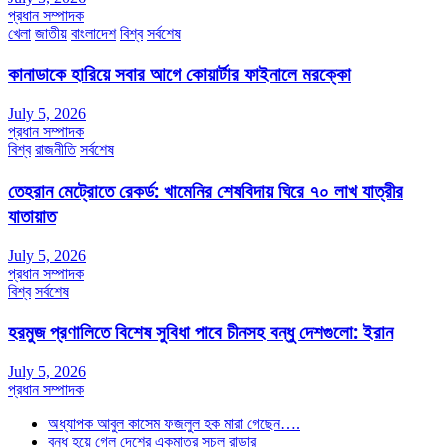
প্রধান সম্পাদক
খেলা
জাতীয়
বাংলাদেশ
বিশ্ব
সর্বশেষ
কানাডাকে হারিয়ে সবার আগে কোয়ার্টার ফাইনালে মরক্কো
July 5, 2026
প্রধান সম্পাদক
বিশ্ব
রাজনীতি
সর্বশেষ
তেহরান মেট্রোতে রেকর্ড: খামেনির শেষবিদায় ঘিরে ৭০ লাখ যাত্রীর
যাতায়াত
July 5, 2026
প্রধান সম্পাদক
বিশ্ব
সর্বশেষ
হরমুজ প্রণালিতে বিশেষ সুবিধা পাবে চীনসহ বন্ধু দেশগুলো: ইরান
July 5, 2026
প্রধান সম্পাদক
অধ্যাপক আবুল কাসেম ফজলুল হক মারা গেছেন….
বন্ধ হয়ে গেল দেশের একমাত্র সচল রাডার