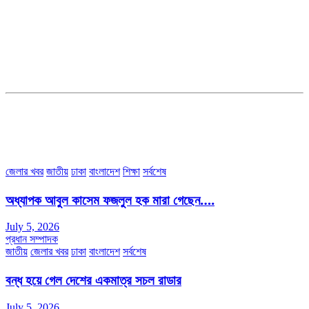
সম্পাদক ও ব্যবস্থাপনা পরিচালকঃ এস.এম.এ মনসুর মাসুদ
সম্পাদক ও প্রকাশকঃ কামরুননাহার
ব্যবস্থাপনা সম্পাদকঃ মোঃ আবু নাছের ইকবাল চৌধুরী
ডেপুটি এডিটরঃ মোঃ মোস্তাফিজুর রহমান খান
জয়েন্ট এডিটরঃ মোঃ রবিউল ইসলাম
সহকারী সম্পাদকঃ শাহ রাশিদুল ইসলাম রাসেল
৩৮ মা ভবন (তৃতীয় তলা) বীর মুক্তিযোদ্ধা কুতুবউদ্দিন রোড, সেক্টর #৮ আব্দুল্লাহপুর
উত্তরা পূর্ব, ঢাকা-১২৩০।
অফিস ফোন নম্বরঃ ০২-৪৪৮৯১০১৮, মোবাঃ০১৯৭০৫৭২৯৩৪, ০১৭১৩৩৯৪৭৯৯
ইমেইলঃ channel7bd@gmail.com, অফিসঃ ০২-৪৪৮৯১০১৮
জেলার খবর
জাতীয়
ঢাকা
বাংলাদেশ
শিক্ষা
সর্বশেষ
অধ্যাপক আবুল কাসেম ফজলুল হক মারা গেছেন….
July 5, 2026
প্রধান সম্পাদক
জাতীয়
জেলার খবর
ঢাকা
বাংলাদেশ
সর্বশেষ
বন্ধ হয়ে গেল দেশের একমাত্র সচল রাডার
July 5, 2026