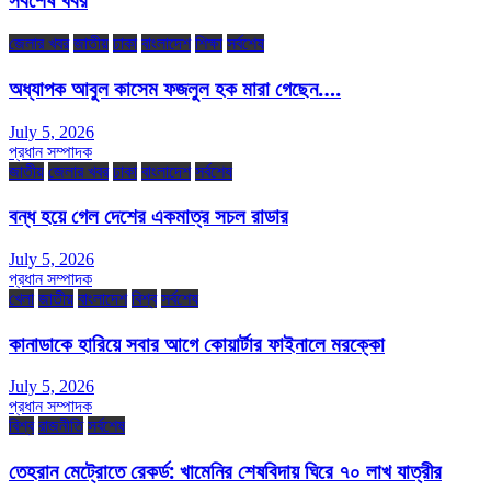
জেলার খবর
জাতীয়
ঢাকা
বাংলাদেশ
শিক্ষা
সর্বশেষ
অধ্যাপক আবুল কাসেম ফজলুল হক মারা গেছেন….
July 5, 2026
প্রধান সম্পাদক
জাতীয়
জেলার খবর
ঢাকা
বাংলাদেশ
সর্বশেষ
বন্ধ হয়ে গেল দেশের একমাত্র সচল রাডার
July 5, 2026
প্রধান সম্পাদক
খেলা
জাতীয়
বাংলাদেশ
বিশ্ব
সর্বশেষ
কানাডাকে হারিয়ে সবার আগে কোয়ার্টার ফাইনালে মরক্কো
July 5, 2026
প্রধান সম্পাদক
বিশ্ব
রাজনীতি
সর্বশেষ
তেহরান মেট্রোতে রেকর্ড: খামেনির শেষবিদায় ঘিরে ৭০ লাখ যাত্রীর