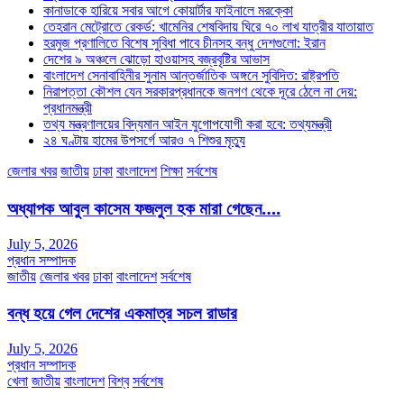
কানাডাকে হারিয়ে সবার আগে কোয়ার্টার ফাইনালে মরক্কো
তেহরান মেট্রোতে রেকর্ড: খামেনির শেষবিদায় ঘিরে ৭০ লাখ যাত্রীর যাতায়াত
হরমুজ প্রণালিতে বিশেষ সুবিধা পাবে চীনসহ বন্ধু দেশগুলো: ইরান
দেশের ৯ অঞ্চলে ঝোড়ো হাওয়াসহ বজ্রবৃষ্টির আভাস
বাংলাদেশ সেনাবাহিনীর সুনাম আন্তর্জাতিক অঙ্গনে সুবিদিত: রাষ্ট্রপতি
নিরাপত্তা কৌশল যেন সরকারপ্রধানকে জনগণ থেকে দূরে ঠেলে না দেয়:
প্রধানমন্ত্রী
তথ্য মন্ত্রণালয়ের বিদ্যমান আইন যুগোপযোগী করা হবে: তথ্যমন্ত্রী
২৪ ঘণ্টায় হামের উপসর্গে আরও ৭ শিশুর মৃত্যু
জেলার খবর
জাতীয়
ঢাকা
বাংলাদেশ
শিক্ষা
সর্বশেষ
অধ্যাপক আবুল কাসেম ফজলুল হক মারা গেছেন….
July 5, 2026
প্রধান সম্পাদক
জাতীয়
জেলার খবর
ঢাকা
বাংলাদেশ
সর্বশেষ
বন্ধ হয়ে গেল দেশের একমাত্র সচল রাডার
July 5, 2026
প্রধান সম্পাদক
খেলা
জাতীয়
বাংলাদেশ
বিশ্ব
সর্বশেষ