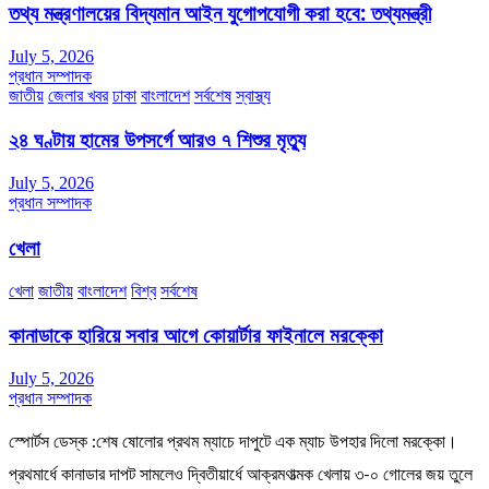
তথ্য মন্ত্রণালয়ের বিদ্যমান আইন যুগোপযোগী করা হবে: তথ্যমন্ত্রী
July 5, 2026
প্রধান সম্পাদক
জাতীয়
জেলার খবর
ঢাকা
বাংলাদেশ
সর্বশেষ
স্বাস্থ্য
২৪ ঘণ্টায় হামের উপসর্গে আরও ৭ শিশুর মৃত্যু
July 5, 2026
প্রধান সম্পাদক
খেলা
খেলা
জাতীয়
বাংলাদেশ
বিশ্ব
সর্বশেষ
কানাডাকে হারিয়ে সবার আগে কোয়ার্টার ফাইনালে মরক্কো
July 5, 2026
প্রধান সম্পাদক
স্পোর্টস ডেস্ক :শেষ ষোলোর প্রথম ম্যাচে দাপুটে এক ম্যাচ উপহার দিলো মরক্কো।
প্রথমার্ধে কানাডার দাপট সামলেও দ্বিতীয়ার্ধে আক্রমণাত্মক খেলায় ৩-০ গোলের জয় তুলে