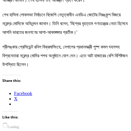
আমন্ত্রণ জানান। শেখ হাসিনা ওই আমন্ত্রণ গ্রহণ করেন।
শেখ হাসিনা লোকসভা নির্বাচনে বিজেপি নেতৃত্বাধীন এনডিএ জোটের নিরঙ্কুশ বিজয়ে
নরেন্দ্র মোদিকে অভিনন্দন জানান। তিনি বলেন, ‘বিশ্বের বৃহত্তম গণতন্ত্রের নেতা হিসেবে
আপনি ভারতের জনগণের আশা-আকাঙ্ক্ষার প্রতীক।’
শ্রীলঙ্কার প্রেসিডেন্ট রনিল বিক্রমাসিংহে, নেপালের প্রধানমন্ত্রী পুষ্প কমল দহলসহ
বিশ্বনেতারা নরেন্দ্র মোদির শপথ অনুষ্ঠানে যোগ দেন। এতে আট হাজারের বেশি বিশিষ্টজন
উপস্থিত ছিলেন।
Share this:
Facebook
X
Like this:
Loading…