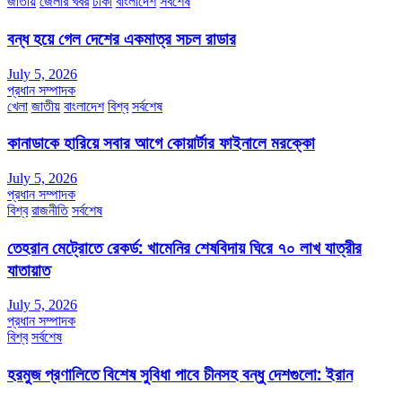
জাতীয়
জেলার খবর
ঢাকা
বাংলাদেশ
সর্বশেষ
বন্ধ হয়ে গেল দেশের একমাত্র সচল রাডার
July 5, 2026
প্রধান সম্পাদক
খেলা
জাতীয়
বাংলাদেশ
বিশ্ব
সর্বশেষ
কানাডাকে হারিয়ে সবার আগে কোয়ার্টার ফাইনালে মরক্কো
July 5, 2026
প্রধান সম্পাদক
বিশ্ব
রাজনীতি
সর্বশেষ
তেহরান মেট্রোতে রেকর্ড: খামেনির শেষবিদায় ঘিরে ৭০ লাখ যাত্রীর
যাতায়াত
July 5, 2026
প্রধান সম্পাদক
বিশ্ব
সর্বশেষ
হরমুজ প্রণালিতে বিশেষ সুবিধা পাবে চীনসহ বন্ধু দেশগুলো: ইরান