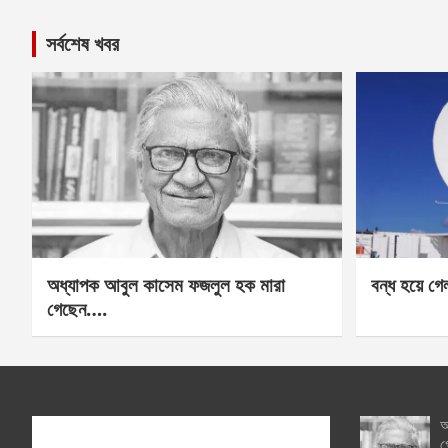
সর্বশেষ খবর
অধ্যাপক আবুল কাসেম ফজলুল হক মারা
বন্ধ হয়ে গ
গেছেন….
অ
গ