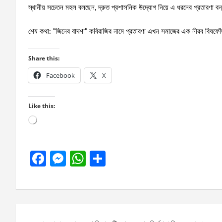
স্থানীয় সচেতন মহল বলছেন, দ্রুত প্রশাসনিক উদ্যোগ নিয়ে এ ধরনের প্রতারণা 
শেষ কথা: “জিনের বাদশা” কবিরাজির নামে প্রতারণা এখন সমাজের এক নীরব বিষফো
Share this:
Facebook
X
Like this:
Loading…
F
M
W
S
a
es
h
h
ce
se
at
ar
b
n
s
e
Post