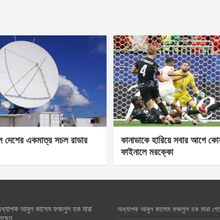
েল দেশের একমাত্র সচল রাডার
কানাডাকে হারিয়ে সবার আগে কোয়া
ফাইনালে মরক্কো
ধ্যাপক আবুল কাসেম ফজলুল হক মারা
অধ্যাপক আবুল কাসেম ফজলুল হক মারা গে
েছেন….