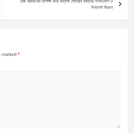
বৈরী আবহাওয়া উপেক্ষা করে অধ্যক্ষ সোহরাব উদ্দিনের গণসংযোগ ও
লিফলেট বিতরণ
re marked
*