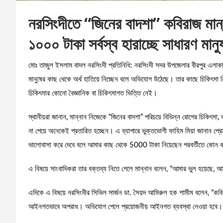
নরসিংদীতে “জিনের বাদশা” কবিরাজ মা
১০০০ টাকা সর্বস্ব হারাচ্ছে সাধারণ মানু
মোঃ তাজুল ইসলাম বাদল নরসিংদী প্রতিনিধি: নরসিংদী সদর উপজেলার বীরপুর এলাকায় 
মানুষের কাছ থেকে অর্থ হাতিয়ে নিচ্ছেন বলে অভিযোগ উঠেছে। তার কাছে চিকিৎস
চিকিৎসার কোনো বৈজ্ঞানিক বা চিকিৎসাগত ভিত্তি নেই।
স্থানীয়রা জানান, মান্নান নিজেকে “জিনের বাদশা” পরিচয়ে বিভিন্ন রোগের চিকিৎস
না পেয়ে অনেকেই প্রতারিত হচ্ছেন। এ ব্যাপারে ভুক্তভোগী ফাহিম মিয়া জানান প্রে
ভালোবাসা করে দেবে বলে আমার কাছ থেকে 5000 টাকা নিয়েছেন পরবর্তীতে কোন ক
এ বিষয়ে সাংবাদিকরা তার বক্তব্য নিতে গেলে মান্নান বলেন, “আমার ভুল হয়েছ
এদিকে এ বিষয়ে নরসিংদীর সিভিল সার্জন ডা. সৈয়দ আমিরুল হক শামীম বলেন, “কবি
আইনগতভাবে অপরাধ। অভিযোগ পেলে প্রয়োজনীয় আইনগত ব্যবস্থা নেওয়া হবে।