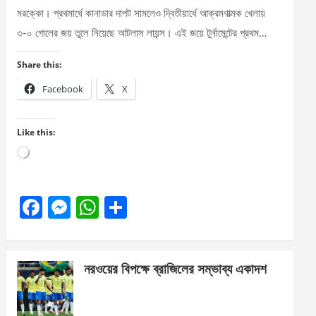
মরক্কো। প্রথমার্ধে কানাডার দাপট সামলেও দ্বিতীয়ার্ধে আক্রমণাত্মক খেলায়
৩-০ গোলের জয় তুলে নিয়েছে আটলাস লায়ন্স। এই জয়ে টুর্নামেন্টের প্রথম…
Share this:
Facebook
X
Like this:
Loading…
F
M
W
S
a
es
h
h
ce
se
at
ar
নরওয়ের বিপক্ষে ব্রাজিলের সম্ভাব্য একাদশ
b
n
s
e
o
g
A