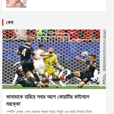
খেলা
কানাডাকে হারিয়ে সবার আগে কোয়ার্টার ফাইনালে
মরক্কো
স্পোর্টস ডেস্ক :শেষ ষোলোর প্রথম ম্যাচে দাপুটে এক ম্যাচ উপহার দিলো