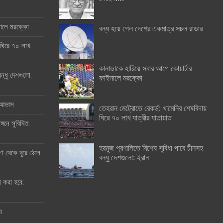
ইনালে মরক্কো
বন্ধ হয়ে গেল দেশের একমাত্র সচল রাডার
 ঘিরে ৭০ লাখ
কানাডাকে হারিয়ে সবার আগে কোয়ার্টার
ন্ধু দেশগুলো:
ফাইনালে মরক্কো
র আভাস
তেহরান মেট্রোতে রেকর্ড: খামেনির শেষবিদায়
ঘিরে ৭০ লাখ যাত্রীর যাতায়াত
্গনে সুবিদিত:
হরমুজ প্রণালিতে বিশেষ সুবিধা পাবে চীনসহ
 থেকে দূরে ঠেলে
বন্ধু দেশগুলো: ইরান
ী করা হবে:
ু