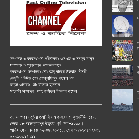
ব
ক
ফ
সম্পাদক ও ব্যবস্থাপনা পরিচালকঃ এস.এম.এ মনসুর মাসুদ
সম্পাদক ও প্রকাশকঃ কামরুননাহার
ত
ব্যবস্থাপনা সম্পাদকঃ মোঃ আবু নাছের ইকবাল চৌধুরী
ঘ
ডেপুটি এডিটরঃ মোঃ মোস্তাফিজুর রহমান খান
জয়েন্ট এডিটরঃ মোঃ রবিউল ইসলাম
সহকারী সম্পাদকঃ শাহ রাশিদুল ইসলাম রাসেল
হ
ব
৩৮ মা ভবন (তৃতীয় তলা) বীর মুক্তিযোদ্ধা কুতুবউদ্দিন রোড,
সেক্টর #৮ আব্দুল্লাহপুর উত্তরা পূর্ব, ঢাকা-১২৩০।
অফিস ফোন নম্বরঃ ০২-৪৪৮৯১০১৮, মোবাঃ০১৯৭০৫৭২৯৩৪,
০১৭১৩৩৯৪৭৯৯