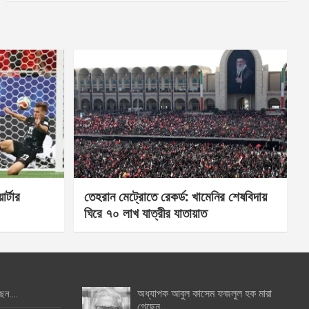
র্টার
তেহরান মেট্রোতে রেকর্ড: খামেনির শেষবিদায়
ঘিরে ৭০ লাখ যাত্রীর যাতায়াত
অধ্যাপক আবুল কাসেম ফজলুল হক মারা
ছেন….
গেছেন….