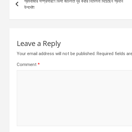
o
g
A
শ্রমবাজার সম্প্রসারণে ভিসা জটিলতা দূর করার নির্দেশনা দিয়েছেন প্রধান
navigation
o
er
p
উপদেষ্টা
k
p
Leave a Reply
Your email address will not be published.
Required fields a
Comment
*