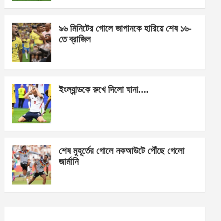
o
er
p
k
p
৯৬ মিনিটের গোলে জাপানকে হারিয়ে শেষ ১৬-
তে ব্রাজিল
ইংল্যান্ডকে রুখে দিলো ঘানা….
শেষ মুহূর্তের গোলে নকআউটে পৌঁছে গেলো
জার্মানি