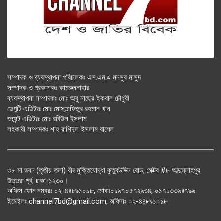
সম্পাদক ও ব্যবস্থাপনা পরিচালকঃ এস.এম.এ মনসুর মাসুদ
সম্পাদক ও প্রকাশকঃ কামরুননাহার
ব্যবস্থাপনা সম্পাদকঃ মোঃ আবু নাছের ইকবাল চৌধুরী
ডেপুটি এডিটরঃ মোঃ মোস্তাফিজুর রহমান খান
জয়েন্ট এডিটরঃ মোঃ রবিউল ইসলাম
সহকারী সম্পাদকঃ শাহ রাশিদুল ইসলাম রাসেল
৩৮ মা ভবন (তৃতীয় তলা) বীর মুক্তিযোদ্ধা কুতুবউদ্দিন রোড, সেক্টর #৮ আব্দুল্লাহপুর
উত্তরা পূর্ব, ঢাকা-১২৩০।
অফিস ফোন নম্বরঃ ০২-৪৪৮৯১০১৮, মোবাঃ০১৯৭০৫৭২৯৩৪, ০১৭১৩৩৯৪৭৯৯
ইমেইলঃ channel7bd@gmail.com, অফিসঃ ০২-৪৪৮৯১০১৮