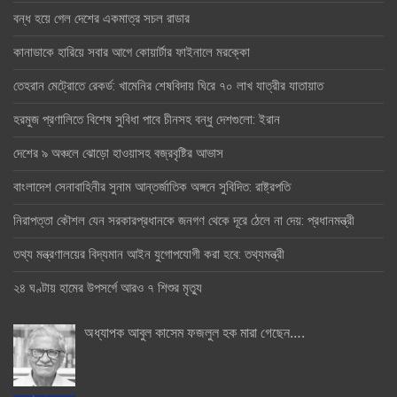
বন্ধ হয়ে গেল দেশের একমাত্র সচল রাডার
কানাডাকে হারিয়ে সবার আগে কোয়ার্টার ফাইনালে মরক্কো
তেহরান মেট্রোতে রেকর্ড: খামেনির শেষবিদায় ঘিরে ৭০ লাখ যাত্রীর যাতায়াত
হরমুজ প্রণালিতে বিশেষ সুবিধা পাবে চীনসহ বন্ধু দেশগুলো: ইরান
দেশের ৯ অঞ্চলে ঝোড়ো হাওয়াসহ বজ্রবৃষ্টির আভাস
বাংলাদেশ সেনাবাহিনীর সুনাম আন্তর্জাতিক অঙ্গনে সুবিদিত: রাষ্ট্রপতি
নিরাপত্তা কৌশল যেন সরকারপ্রধানকে জনগণ থেকে দূরে ঠেলে না দেয়: প্রধানমন্ত্রী
তথ্য মন্ত্রণালয়ের বিদ্যমান আইন যুগোপযোগী করা হবে: তথ্যমন্ত্রী
২৪ ঘণ্টায় হামের উপসর্গে আরও ৭ শিশুর মৃত্যু
অধ্যাপক আবুল কাসেম ফজলুল হক মারা গেছেন….