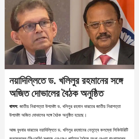
নয়াদিল্লিতে ড. খলিলুর রহমানের সঙ্গে
অজিত দোভালের বৈঠক অনুষ্ঠিত
বাসস
: জাতীয় নিরাপত্তা উপদেষ্টা ড. খলিলুর রহমান ভারতের জাতীয় নিরাপত্তা
উপদেষ্টা অজিত দোভালের সঙ্গে বৈঠক অনুষ্ঠিত হয়েছে।
আজ বুধবার ভারতের নয়াদিল্লিতে ড. খলিলুর রহমানের নেতৃত্বে কলম্বো সিকিউরিটি
কনক্লেভের (সিএসসি) সপ্তম এনএসএ পর্যায়ের বৈঠকে অংশ নেওয়া বাংলাদেশের