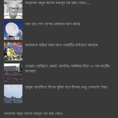
অধ্যাপক আবুল কাসেম ফজলুল হক মারা গেছেন….
বন্ধ হয়ে গেল দেশের একমাত্র সচল রাডার
কানাডাকে হারিয়ে সবার আগে কোয়ার্টার ফাইনালে মরক্কো
তেহরান মেট্রোতে রেকর্ড: খামেনির শেষবিদায় ঘিরে ৭০ লাখ যাত্রীর
যাতায়াত
হরমুজ প্রণালিতে বিশেষ সুবিধা পাবে চীনসহ বন্ধু দেশগুলো: ইরান
অধ্যাপক আবুল কাসেম ফজলুল হক মারা গেছেন….