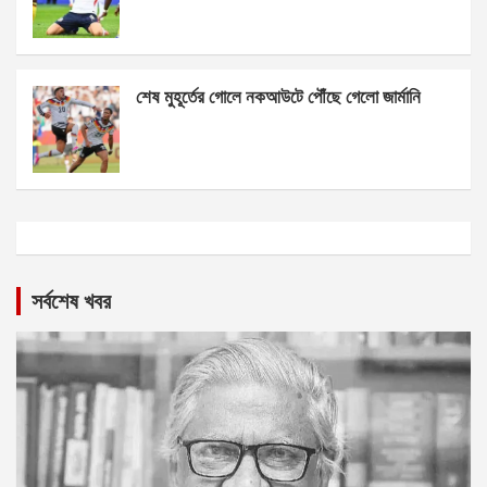
শেষ মুহূর্তের গোলে নকআউটে পৌঁছে গেলো জার্মানি
সর্বশেষ খবর