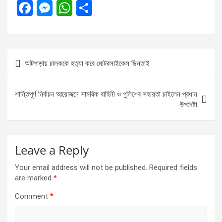
F
M
W
S
a
es
h
h
ce
se
at
ar
b
n
s
e
Post
আটপাড়ায় চালককে হত্যা করে মোটরসাইকেল ছিনতাই
o
g
A
navigation
o
er
p
শান্তিপূর্ণ নির্বাচন আয়োজনে সামরিক বাহিনী ও পুলিশের সহায়তা চাইলেন প্রধান
k
p
উপদেষ্টা
Leave a Reply
Your email address will not be published.
Required fields
are marked
*
Comment
*