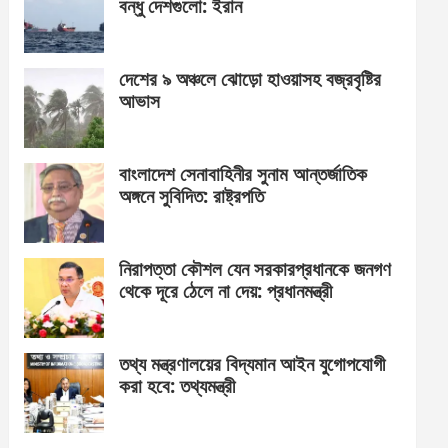
বন্ধু দেশগুলো: ইরান
দেশের ৯ অঞ্চলে ঝোড়ো হাওয়াসহ বজ্রবৃষ্টির
আভাস
বাংলাদেশ সেনাবাহিনীর সুনাম আন্তর্জাতিক
অঙ্গনে সুবিদিত: রাষ্ট্রপতি
নিরাপত্তা কৌশল যেন সরকারপ্রধানকে জনগণ
থেকে দূরে ঠেলে না দেয়: প্রধানমন্ত্রী
তথ্য মন্ত্রণালয়ের বিদ্যমান আইন যুগোপযোগী
করা হবে: তথ্যমন্ত্রী