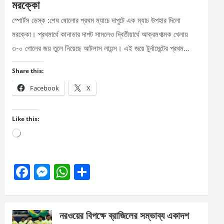
মরক্কো
স্পোর্টস ডেস্ক :শেষ ষোলোর প্রথম ম্যাচে দাপুটে এক ম্যাচ উপহার দিলো
মরক্কো। প্রথমার্ধে কানাডার দাপট সামলেও দ্বিতীয়ার্ধে আক্রমণাত্মক খেলায়
৩-০ গোলের জয় তুলে নিয়েছে আটলাস লায়ন্স। এই জয়ে টুর্নামেন্টের প্রথম…
Share this:
Facebook
X
Like this:
Loading…
F
M
W
S
a
es
h
h
ce
se
at
ar
নরওয়ের বিপক্ষে ব্রাজিলের সম্ভাব্য একাদশ
b
n
s
e