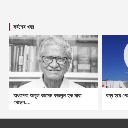
সর্বশেষ খবর
অধ্যাপক আবুল কাসেম ফজলুল হক মারা
বন্ধ হয়ে গ
গেছেন….