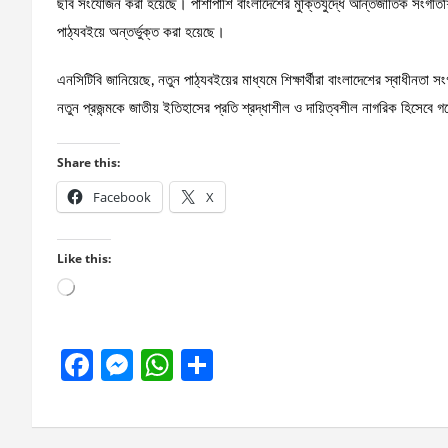
ছবি সংযোজন করা হয়েছে। পাশাপাশি বাংলাদেশের মুক্তিযুদ্ধে আন্তর্জাতিক সংগীতশিল
পাঠ্যবইয়ে অন্তর্ভুক্ত করা হয়েছে।
এনসিটিবি জানিয়েছে, নতুন পাঠ্যবইয়ের মাধ্যমে শিক্ষার্থীরা বাংলাদেশের স্বাধীনতা
নতুন প্রজন্মকে জাতীয় ইতিহাসের প্রতি শ্রদ্ধাশীল ও দায়িত্বশীল নাগরিক হিসেবে
Share this:
Facebook
X
Like this:
Loading…
F
M
W
S
a
es
h
h
ce
se
at
ar