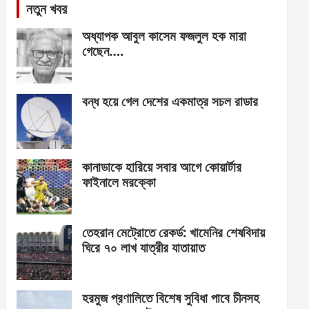
নতুন খবর
অধ্যাপক আবুল কাসেম ফজলুল হক মারা
গেছেন….
বন্ধ হয়ে গেল দেশের একমাত্র সচল রাডার
কানাডাকে হারিয়ে সবার আগে কোয়ার্টার
ফাইনালে মরক্কো
তেহরান মেট্রোতে রেকর্ড: খামেনির শেষবিদায়
ঘিরে ৭০ লাখ যাত্রীর যাতায়াত
হরমুজ প্রণালিতে বিশেষ সুবিধা পাবে চীনসহ