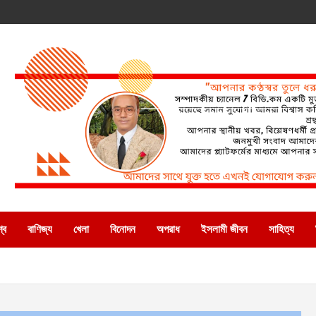
্ব
বাণিজ্য
খেলা
বিনোদন
অপরাধ
ইসলামী জীবন
সাহিত্য