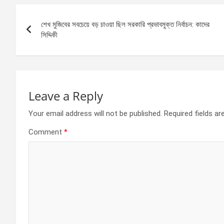
b
n
s
e
Post
o
g
A
শেখ মুজিবের সবচেয়ে বড় চাওয়া ছিল সরকারি প্রভাবমুক্ত নির্বাচন: কাদের
navigation
o
er
p
সিদ্দিকী
k
p
Leave a Reply
Your email address will not be published.
Required fields a
Comment
*