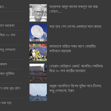
অধ্যাপক আবুল কাসেম ফজলুল হক মারা
ছেন….
গেছেন….
ইনালে মরক্কো
বন্ধ হয়ে গেল দেশের একমাত্র সচল রাডার
 ঘিরে ৭০ লাখ
কানাডাকে হারিয়ে সবার আগে কোয়ার্টার
ন্ধু দেশগুলো:
ফাইনালে মরক্কো
র আভাস
তেহরান মেট্রোতে রেকর্ড: খামেনির শেষবিদায়
ঘিরে ৭০ লাখ যাত্রীর যাতায়াত
্গনে সুবিদিত:
হরমুজ প্রণালিতে বিশেষ সুবিধা পাবে চীনসহ
 থেকে দূরে ঠেলে
বন্ধু দেশগুলো: ইরান
ী করা হবে: