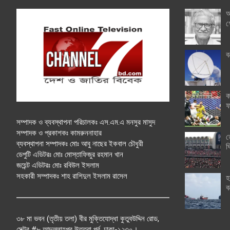
অ
গ
ব
ক
ফ
সম্পাদক ও ব্যবস্থাপনা পরিচালকঃ এস.এম.এ মনসুর মাসুদ
সম্পাদক ও প্রকাশকঃ কামরুননাহার
ত
ব্যবস্থাপনা সম্পাদকঃ মোঃ আবু নাছের ইকবাল চৌধুরী
ঘ
ডেপুটি এডিটরঃ মোঃ মোস্তাফিজুর রহমান খান
জয়েন্ট এডিটরঃ মোঃ রবিউল ইসলাম
সহকারী সম্পাদকঃ শাহ রাশিদুল ইসলাম রাসেল
হ
ব
৩৮ মা ভবন (তৃতীয় তলা) বীর মুক্তিযোদ্ধা কুতুবউদ্দিন রোড,
সেক্টর #৮ আব্দুল্লাহপুর উত্তরা পূর্ব, ঢাকা-১২৩০।