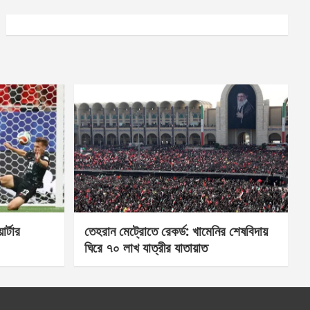
র্টার
তেহরান মেট্রোতে রেকর্ড: খামেনির শেষবিদায়
ঘিরে ৭০ লাখ যাত্রীর যাতায়াত