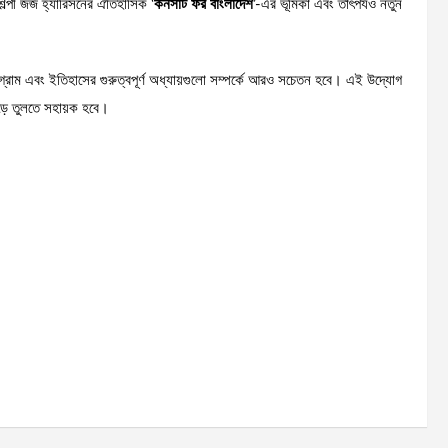
্পী জর্জ হ্যারিসনের ঐতিহাসিক ‘
কনসার্ট ফর বাংলাদেশ
’-এর ভূমিকা এবং তাৎপর্যও নতুন
 সংগ্রাম এবং ইতিহাসের গুরুত্বপূর্ণ অধ্যায়গুলো সম্পর্কে আরও সচেতন হবে। এই উদ্যোগ
 গড়ে তুলতে সহায়ক হবে।