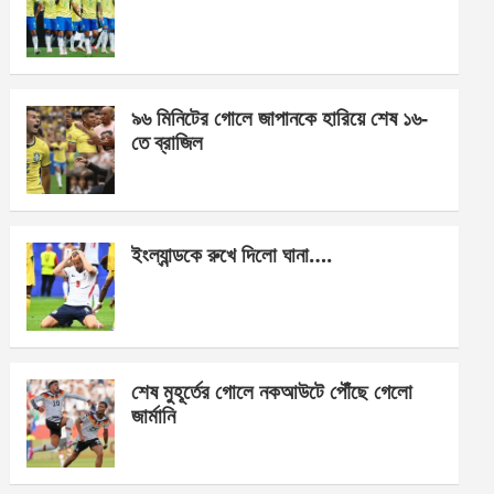
o
g
A
o
er
p
k
p
৯৬ মিনিটের গোলে জাপানকে হারিয়ে শেষ ১৬-
তে ব্রাজিল
ইংল্যান্ডকে রুখে দিলো ঘানা….
শেষ মুহূর্তের গোলে নকআউটে পৌঁছে গেলো
জার্মানি