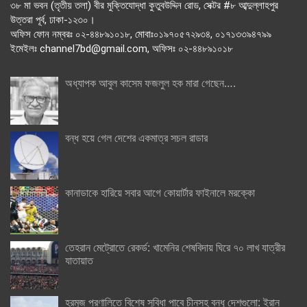
৩৮ মা ভবন (তৃতীয় তলা) বীর মুক্তিযোদ্ধা কুতুবউদ্দিন রোড, সেক্টর #৮ আব্দুল্লাহপুর
উত্তরা পূর্ব, ঢাকা-১২৩০।
অফিস ফোন নম্বরঃ ০২-৪৪৮৯১০১৮, মোবাঃ০১৯৭০৫৭২৯৩৪, ০১৭১৩৩৯৪৭৯৯
ইমেইলঃ channel7bd@gmail.com, অফিসঃ ০২-৪৪৮৯১০১৮
অধ্যাপক আবুল কাসেম ফজলুল হক মারা গেছেন….
বন্ধ হয়ে গেল দেশের একমাত্র সচল রাডার
কানাডাকে হারিয়ে সবার আগে কোয়ার্টার ফাইনালে মরক্কো
তেহরান মেট্রোতে রেকর্ড: খামেনির শেষবিদায় ঘিরে ৭০ লাখ যাত্রীর
যাতায়াত
হরমুজ প্রণালিতে বিশেষ সুবিধা পাবে চীনসহ বন্ধু দেশগুলো: ইরান