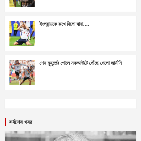
ইংল্যান্ডকে রুখে দিলো ঘানা….
শেষ মুহূর্তের গোলে নকআউটে পৌঁছে গেলো জার্মানি
সর্বশেষ খবর