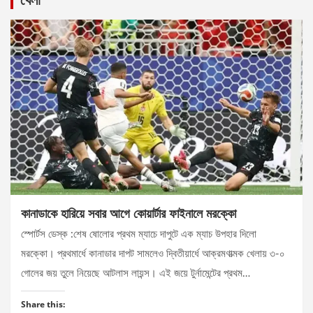
কানাডাকে হারিয়ে সবার আগে কোয়ার্টার ফাইনালে মরক্কো
স্পোর্টস ডেস্ক :শেষ ষোলোর প্রথম ম্যাচে দাপুটে এক ম্যাচ উপহার দিলো
মরক্কো। প্রথমার্ধে কানাডার দাপট সামলেও দ্বিতীয়ার্ধে আক্রমণাত্মক খেলায় ৩-০
গোলের জয় তুলে নিয়েছে আটলাস লায়ন্স। এই জয়ে টুর্নামেন্টের প্রথম…
Share this: