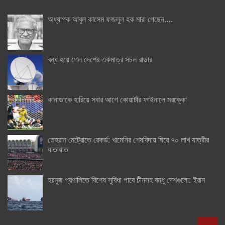
অধ্যাপক আবুল কাসেম ফজলুল হক মারা গেছেন….
বন্ধ হয়ে গেল দেশের একমাত্র সচল রাডার
কানাডাকে হারিয়ে সবার আগে কোয়ার্টার ফাইনালে মরক্কো
তেহরান মেট্রোতে রেকর্ড: খামেনির শেষবিদায় ঘিরে ৭০ লাখ যাত্রীর
যাতায়াত
হরমুজ প্রণালিতে বিশেষ সুবিধা পাবে চীনসহ বন্ধু দেশগুলো: ইরান