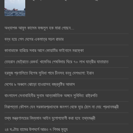
অধ্যাপক আবুল কাসেম ফজলুল হক মারা গেছেন….
বন্ধ হয়ে গেল দেশের একমাত্র সচল রাডার
কানাডাকে হারিয়ে সবার আগে কোয়ার্টার ফাইনালে মরক্কো
তেহরান মেট্রোতে রেকর্ড: খামেনির শেষবিদায় ঘিরে ৭০ লাখ যাত্রীর যাতায়াত
হরমুজ প্রণালিতে বিশেষ সুবিধা পাবে চীনসহ বন্ধু দেশগুলো: ইরান
দেশের ৯ অঞ্চলে ঝোড়ো হাওয়াসহ বজ্রবৃষ্টির আভাস
বাংলাদেশ সেনাবাহিনীর সুনাম আন্তর্জাতিক অঙ্গনে সুবিদিত: রাষ্ট্রপতি
নিরাপত্তা কৌশল যেন সরকারপ্রধানকে জনগণ থেকে দূরে ঠেলে না দেয়: প্রধানমন্ত্রী
তথ্য মন্ত্রণালয়ের বিদ্যমান আইন যুগোপযোগী করা হবে: তথ্যমন্ত্রী
২৪ ঘণ্টায় হামের উপসর্গে আরও ৭ শিশুর মৃত্যু