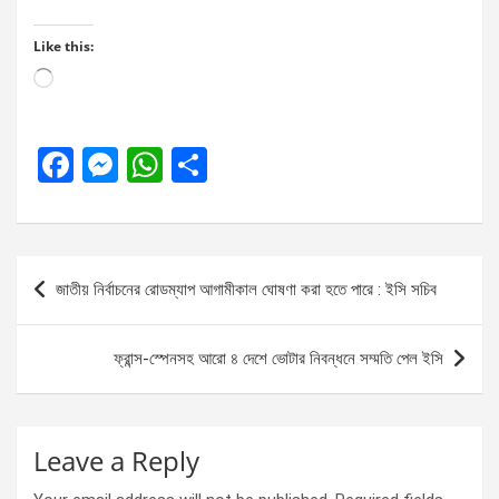
Like this:
Loading…
F
M
W
S
a
es
h
h
ce
se
at
ar
b
n
s
e
Post
জাতীয় নির্বাচনের রোডম্যাপ আগামীকাল ঘোষণা করা হতে পারে : ইসি সচিব
o
g
A
navigation
o
er
p
ফ্রান্স-স্পেনসহ আরো ৪ দেশে ভোটার নিবন্ধনে সম্মতি পেল ইসি
k
p
Leave a Reply