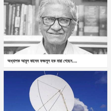
অধ্যাপক আবুল কাসেম ফজলুল হক মারা গেছেন….