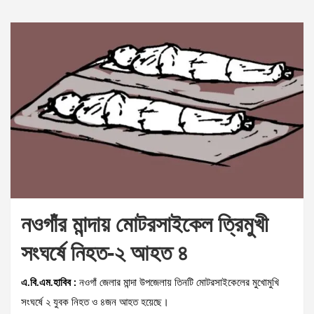
নওগাঁর মান্দায় মোটরসাইকেল ত্রিমুখী
সংঘর্ষে নিহত-২ আহত ৪
এ.বি.এম.হাবিব :
নওগাঁ জেলার মান্দা উপজেলায় তিনটি মোটরসাইকেলের মুখোমুখি
সংঘর্ষে ২ যুবক নিহত ও ৪জন আহত হয়েছে।