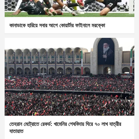
কানাডাকে হারিয়ে সবার আগে কোয়ার্টার ফাইনালে মরক্কো
তেহরান মেট্রোতে রেকর্ড: খামেনির শেষবিদায় ঘিরে ৭০ লাখ যাত্রীর
যাতায়াত