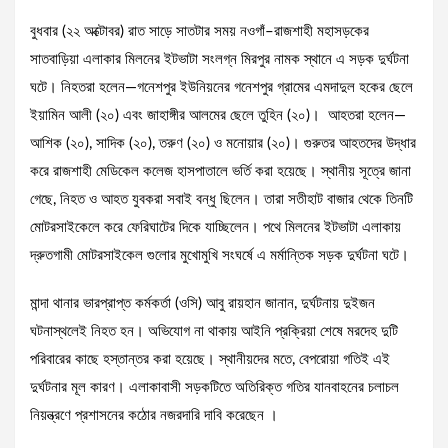
বুধবার (২২ অক্টোবর) রাত সাড়ে সাতটার সময় নওগাঁ–রাজশাহী মহাসড়কের
সাতবাড়িয়া এলাকার মিলনের ইটভাটা সংলগ্ন মিরপুর নামক স্থানে এ সড়ক দুর্ঘটনা
ঘটে। নিহতরা হলেন—গনেশপুর ইউনিয়নের গনেশপুর গ্রামের এমদাদুল হকের ছেলে
ইয়ামিন আলী (২০) এবং জাহাঙ্গীর আলমের ছেলে তুহিন (২০)। আহতরা হলেন—
আশিক (২০), সাদিক (২০), তরুণ (২০) ও মনোয়ার (২০)। গুরুতর আহতদের উদ্ধার
করে রাজশাহী মেডিকেল কলেজ হাসপাতালে ভর্তি করা হয়েছে। স্থানীয় সূত্রে জানা
গেছে, নিহত ও আহত যুবকরা সবাই বন্ধু ছিলেন। তারা সতীহাট বাজার থেকে তিনটি
মোটরসাইকেলে করে ফেরিঘাটের দিকে যাচ্ছিলেন। পথে মিলনের ইটভাটা এলাকায়
দ্রুতগামী মোটরসাইকেল গুলোর মুখোমুখি সংঘর্ষে এ মর্মান্তিক সড়ক দুর্ঘটনা ঘটে।
মান্দা থানার ভারপ্রাপ্ত কর্মকর্তা (ওসি) আবু রায়হান জানান, দুর্ঘটনায় দুইজন
ঘটনাস্থলেই নিহত হন। অভিযোগ না থাকায় আইনি প্রক্রিয়া শেষে মরদেহ দুটি
পরিবারের কাছে হস্তান্তর করা হয়েছে। স্থানীয়দের মতে, বেপরোয়া গতিই এই
দুর্ঘটনার মূল কারণ। এলাকাবাসী সড়কটিতে অতিরিক্ত গতির যানবাহনের চলাচল
নিয়ন্ত্রণে প্রশাসনের কঠোর নজরদারি দাবি করেছেন ।