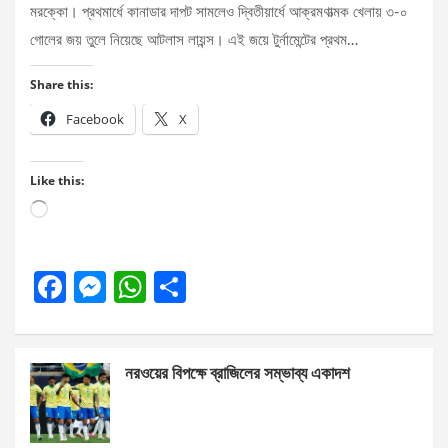
মরক্কো। প্রথমার্ধে কানাডার দাপট সামলেও দ্বিতীয়ার্ধে আক্রমণাত্মক খেলায় ৩-০
গোলের জয় তুলে নিয়েছে আটলাস লায়ন্স। এই জয়ে টুর্নামেন্টের প্রথম…
Share this:
Facebook
X
Like this:
Loading…
F
M
W
S
a
es
h
h
ce
se
at
ar
নরওয়ের বিপক্ষে ব্রাজিলের সম্ভাব্য একাদশ
b
n
s
e
o
g
A
o
er
p