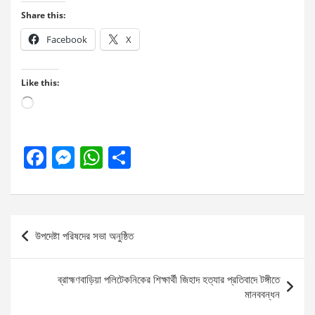
Share this:
Facebook
X
Like this:
Loading…
F
M
W
S
a
es
h
h
ce
se
at
ar
b
n
s
e
Post
উপদেষ্টা পরিষদের সভা অনুষ্ঠিত
o
g
A
navigation
o
er
p
ব্রাহ্মণবাড়িয়া পলিটেকনিকের শিক্ষার্থী জিহাদ হত্যার প্রতিবাদে টঙ্গীতে
k
p
মানববন্ধন