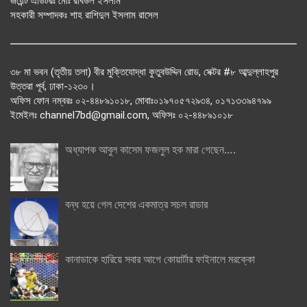
জয়েন্ট এডিটরঃ মোঃ রবিউল ইসলাম
সহকারী সম্পাদকঃ শাহ রাশিদুল ইসলাম রাসেল
৩৮ মা ভবন (তৃতীয় তলা) বীর মুক্তিযোদ্ধা কুতুবউদ্দিন রোড, সেক্টর #৮ আব্দুল্লাহপুর
উত্তরা পূর্ব, ঢাকা-১২৩০।
অফিস ফোন নম্বরঃ ০২-৪৪৮৯১০১৮, মোবাঃ০১৯৭০৫৭২৯৩৪, ০১৭১৩৩৯৪৭৯৯
ইমেইলঃ channel7bd@gmail.com, অফিসঃ ০২-৪৪৮৯১০১৮
অধ্যাপক আবুল কাসেম ফজলুল হক মারা গেছেন….
বন্ধ হয়ে গেল দেশের একমাত্র সচল রাডার
কানাডাকে হারিয়ে সবার আগে কোয়ার্টার ফাইনালে মরক্কো