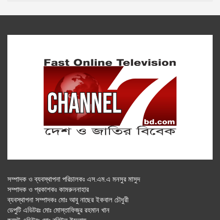
সম্পাদক ও ব্যবস্থাপনা পরিচালকঃ এস.এম.এ মনসুর মাসুদ
সম্পাদক ও প্রকাশকঃ কামরুননাহার
ব্যবস্থাপনা সম্পাদকঃ মোঃ আবু নাছের ইকবাল চৌধুরী
ডেপুটি এডিটরঃ মোঃ মোস্তাফিজুর রহমান খান