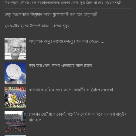
নিরাপত্তা কৌশল যেন সরকারপ্রধানকে জনগণ থেকে দূরে ঠেলে না দেয়: প্রধানমন্ত্রী
তথ্য মন্ত্রণালয়ের বিদ্যমান আইন যুগোপযোগী করা হবে: তথ্যমন্ত্রী
২৪ ঘণ্টায় হামের উপসর্গে আরও ৭ শিশুর মৃত্যু
অধ্যাপক আবুল কাসেম ফজলুল হক মারা গেছেন….
বন্ধ হয়ে গেল দেশের একমাত্র সচল রাডার
কানাডাকে হারিয়ে সবার আগে কোয়ার্টার ফাইনালে মরক্কো
তেহরান মেট্রোতে রেকর্ড: খামেনির শেষবিদায় ঘিরে ৭০ লাখ যাত্রীর
যাতায়াত