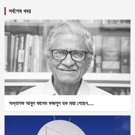
সর্বশেষ খবর
অধ্যাপক আবুল কাসেম ফজলুল হক মারা গেছেন….