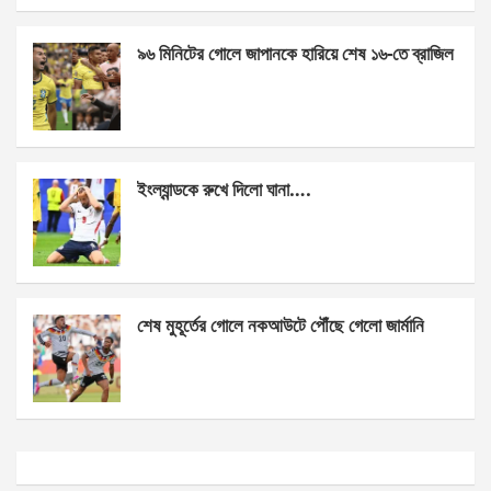
k
p
৯৬ মিনিটের গোলে জাপানকে হারিয়ে শেষ ১৬-তে ব্রাজিল
ইংল্যান্ডকে রুখে দিলো ঘানা….
শেষ মুহূর্তের গোলে নকআউটে পৌঁছে গেলো জার্মানি