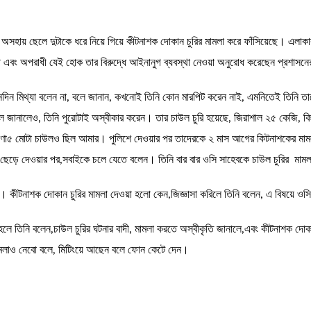
 অসহায় ছেলে দুটাকে ধরে নিয়ে গিয়ে কীটনাশক দোকান চুরির মামলা করে ফাঁসিয়েছে। এলাক
 এবং অপরাধী যেই হোক তার বিরুদ্ধে আইনানুগ ব্যবস্থা নেওয়া অনুরোধ করেছেন প্রশাসন
 কোনদিন মিথ্যা বলেন না, বলে জানান, কখনোই তিনি কোন মারপিট করেন নাই, এমনিতেই তিনি 
ানালেও, তিনি পুরোটাই অস্বীকার করেন। তার চাউল চুরি হয়েছে, জিরাশাল ২৫ কেজি, কিন্
বণা৫ মোটা চাউলও ছিল আমার। পুলিশে দেওয়ার পর তাদেরকে ২ মাস আগের কিটনাশকের মামলায
ে ছেড়ে দেওয়ার পর,সবাইকে চলে যেতে বলেন। তিনি বার বার ওসি সাহেবকে চাউল চুরির মাম
িল। কীটনাশক দোকান চুরির মামলা দেওয়া হলো কেন,জিজ্ঞাসা করিলে তিনি বলেন, এ বিষয়ে 
ে তিনি বলেন,চাউল চুরির ঘটনার বাদী, মামলা করতে অস্বীকৃতি জানালে,এবং কীটনাশক দোকান
মামলাও নেবো বলে, মিটিংয়ে আছেন বলে ফোন কেটে দেন।