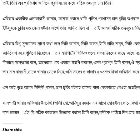
তাই তিনি এর প্রতিবাদ জানিয়ে প্রশাসনের কাছে সঠিক তদন্ত চান তিনি।
এবিষয়ে একাধীক এলাকাবাসী জানায়, আমারা গ্রামে থাকি পুলিশ প্রশাসন চাল চুরির অপবাদে
ইউসুবকে চুরির মত কোন ঘটনার সাথে তারা জড়িত ছিল না। তাই আমরা সঠিক তদন্ত চাচ্ছি
এবিষয়ে টিপু সুলতানের সাথে কথা হলে তিনি জানান, তিনি বলেন,তিনি হাজি মানুষ, তিনি
অভিযোগ করে পুলিশে দিয়েছেন। তার মারপিটের ভিডিও গুলো সাংবাদিকদের কাছে আছে বলে জ
কিভাবে সন্ধেহের বসে, তাদেরকে ধরে এভাবে মারপি করলেন,এমন প্রশ্নে তিনি বলেন,ঐ স্
তার নাম রাব্বানী,তাকে থানায় ডেকে নিয়ে,ওসি সাহেব ৪ হাজার ৫০০শত টাকা জরিমানা কর
এস আই নুরে আলম সিদ্দিকী বলেন, চাল চুরির ঘটনায় তাদের থানা হেফাজতে নেওয়া হয়েছ
বদলগাছী থানার অফিসার ইনচার্জ (ওসি) মো.আনিছুর রহমান এর সাথে মোবাইল ফোনে কথা হল
বলে জানান। এটা কি সঠিক করেছেন জিজ্ঞাসা করলে তিনি বলেন,বাদীকে পাঠিয়ে দিন,তার 
Share this: