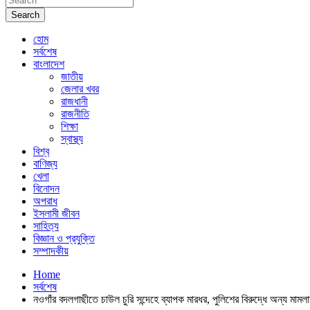
Search
হোম
সর্বশেষ
বাংলাদেশ
জাতীয়
জেলার খবর
রাজধানী
রাজনীতি
শিক্ষা
স্বাস্থ্য
বিশ্ব
বাণিজ্য
খেলা
বিনোদন
অপরাধ
ইসলামী জীবন
সাহিত্য
বিজ্ঞান ও প্রযুক্তি
সম্পাদকীয়
Home
সর্বশেষ
নওগাঁর বদলগাছীতে চাউল চুরি সন্দেহে ব্যাপক মারধর, পুলিশের বিরুদ্ধে অন্য মাম