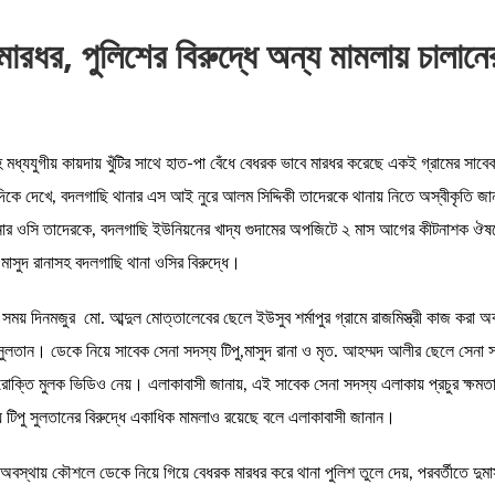
 মারধর, পুলিশের বিরুদ্ধে অন্য মামলায় চালা
ে মধ্যযুগীয় কায়দায় খুঁটির সাথে হাত-পা বেঁধে বেধরক ভাবে মারধর করেছে একই গ্রামের সা
িকে দেখে, বদলগাছি থানার এস আই নুরে আলম সিদ্দিকী তাদেরকে থানায় নিতে অস্বীকৃতি জানা
থানার ওসি তাদেরকে, বদলগাছি ইউনিয়নের খাদ্য গুদামের অপজিটে ২ মাস আগের কীটনাশক ঔষ
মাসুদ রানাসহ বদলগাছি থানা ওসির বিরুদ্ধে।
র সময় দিনমজুর মো. আব্দুল মোত্তালেবের ছেলে ইউসুব শর্মাপুর গ্রামে রাজমিস্ত্রী কাজ ক
তান। ডেকে নিয়ে সাবেক সেনা সদস্য টিপু,মাসুদ রানা ও মৃত. আহম্মদ আলীর ছেলে সেনা সদস্য
রোক্তি মুলক ভিডিও নেয়। এলাকাবাসী জানায়, এই সাবেক সেনা সদস্য এলাকায় প্রচুর ক্ষমত
টিপু সুলতানের বিরুদ্ধে একাধিক মামলাও রয়েছে বলে এলাকাবাসী জানান।
রা অবস্থায় কৌশলে ডেকে নিয়ে গিয়ে বেধরক মারধর করে থানা পুলিশ তুলে দেয়, পরবর্তীতে