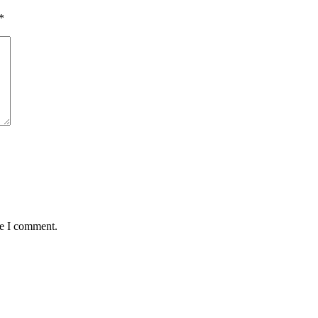
*
me I comment.