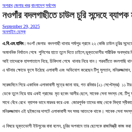
অপরাধ
জেলার খবর
বাংলাদেশ
সর্বশেষ
নওগাঁর বদলগাছীতে চাউল চুরি সন্দেহে ব্যাপক
September 29, 2025
অনলাইন ডেস্ক
এ.বি.এম.হাবিব :
নওগাঁ জেলার বদলগাছী থানায় শর্মাপুর গ্রামে ২২ কেজি চাউল চুরির সন্দেহ
অমানবিক নির্যাতন শেষে পুলিশের হাতে তুলে দিতে চাইলে,ভুক্তভোগীর শারীরিক অবস্থার দ
আই তাদেরকে হাসপাতালে নিয়ে, চিকিৎসা শেষে থানায় নিয়ে যান। পরবর্তীতে বদলগাছি 
এ ঘটনায় ক্ষোভে ফুসে উঠেছে এলাবাসী এবং অভিযোগ করেছেন টিপু সুলতান, মনিরুজ্জামান, 
সরেজমিনে গিয়ে একাধিক এলাকাবাসী সূত্রে জানা যায়, গত রবিবার (২১ সেপ্টেম্বর) ১১ টা
ডেকে তুলে নিয়ে যায় একই গ্রামের মৃত ছবেদ আলীর ছেলে, সাবেক সেনা সদস্য মো. টিপু সুল
সাথে বেঁধে রেখে ব্যাপক ভাবে মারধর করে এবং জোরপূর্বক তাদের কাছ থেকে মিথ্যা স্বীকা
মনিরুজ্জামান এই দুইজনের দাপটে এলাকাবাসী সব সময় আতংকে থাকে। সাবেক সেনা সদস্য 
এ বিষয়ে ভুক্তভোগী ইউসুবের বাবা বলেন, চুরির অপবাদে তার ছেলেকে রাজমিস্ত্রী কাজ ক