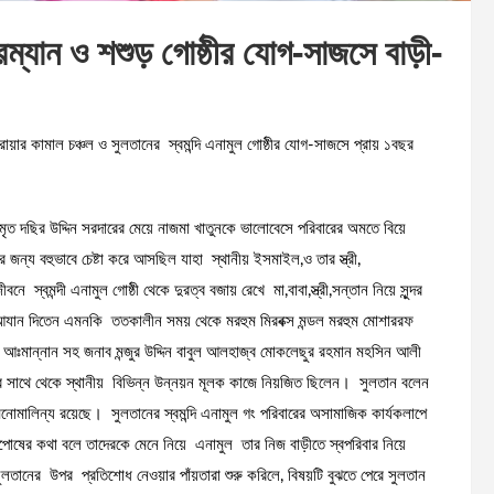
ারম্যান ও শশুড় গোষ্ঠীর যোগ-সাজসে বাড়ী-
োয়ার কামাল চঞ্চল ও সুলতানের স্বমন্দি এনামুল গোষ্ঠীর যোগ-সাজসে প্রায় ১বছর
মৃত দছির উদ্দিন সরদারের মেয়ে নাজমা খাতুনকে ভালোবেসে পরিবারের অমতে বিয়ে
জন্য বহুভাবে চেষ্টা করে আসছিল যাহা স্থানীয় ইসমাইল,ও তার স্ত্রী,
ন্দী এনামুল গোষ্ঠী থেকে দুরত্ব বজায় রেখে মা,বাবা,স্ত্রী,সন্তান নিয়ে সুন্দর
আযান দিতেন এমনকি ততকালীন সময় থেকে মরহুম মিরবক্স মন্ডল মরহুম মোশাররফ
ুম আঃমান্নান সহ জনাব মন্জুর উদ্দিন বাবুল আলহাজ্ব মোকলেছুর রহমান মহসিন আলী
সাথে থেকে স্থানীয় বিভিন্ন উন্নয়ন মূলক কাজে নিয়জিত ছিলেন। সুলতান বলেন
োমালিন্য রয়েছে। সুলতানের স্বমন্দি এনামুল গং পরিবারের অসামাজিক কার্যকলাপে
োষের কথা বলে তাদেরকে মেনে নিয়ে এনামুল তার নিজ বাড়ীতে স্বপরিবার নিয়ে
তানের উপর প্রতিশোধ নেওয়ার পাঁয়তারা শুরু করিলে, বিষয়টি বুঝতে পেরে সুলতান