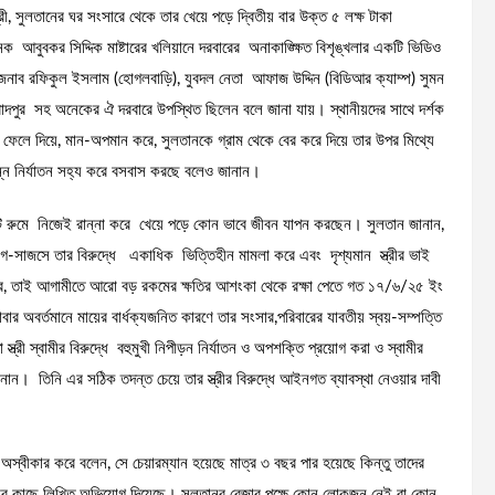
ত্রী, সুলতানের ঘর সংসারে থেকে তার খেয়ে পড়ে দ্বিতীয় বার উক্ত ৫ লক্ষ টাকা
বুবকর সিদ্দিক মাষ্টারের খলিয়ানে দরবারের অনাকাঙ্ক্ষিত বিশৃঙ্খলার একটি ভিডিও
জনাব রফিকুল ইসলাম (হোগলবাড়ি), যুবদল নেতা আফাজ উদ্দিন (বিডিআর ক্যাম্প) সুমন
রাদপুর সহ অনেকের ঐ দরবারে উপস্থিত ছিলেন বলে জানা যায়। স্থানীয়দের সাথে দর্শক
েলে দিয়ে, মান-অপমান করে, সুলতানকে গ্রাম থেকে বের করে দিয়ে তার উপর মিথ্যে
ভিন্ন নির্যাতন সহ্য করে বসবাস করছে বলেও জানান।
ালে ১টি রুমে নিজেই রান্না করে খেয়ে পড়ে কোন ভাবে জীবন যাপন করছেন। সুলতান জানান,
ের যোগ-সাজসে তার বিরুদ্ধে একাধিক ভিত্তিহীন মামলা করে এবং দৃশ্যমান স্ত্রীর ভাই
 করে, তাই আগামীতে আরো বড় রকমের ক্ষতির আশংকা থেকে রক্ষা পেতে গত ১৭/৬/২৫ ইং
র অবর্তমানে মায়ের বার্ধক্যজনিত কারণে তার সংসার,পরিবারের যাবতীয় স্বয়-সম্পত্তি
ত্রী স্বামীর বিরুদ্ধে বহুমুখী নিপীড়ন নির্যাতন ও অপশক্তি প্রয়োগ করা ও স্বামীর
ানান। তিনি এর সঠিক তদন্ত চেয়ে তার স্ত্রীর বিরুদ্ধে আইনগত ব্যাবস্থা নেওয়ার দাবী
অস্বীকার করে বলেন, সে চেয়ারম্যান হয়েছে মাত্র ৩ বছর পার হয়েছে কিন্তু তাদের
ষই তার কাছে লিখিত অভিযোগ দিয়েছে। সুলতানুর রেজার পক্ষে কোন লোকজন নেই বা কোন