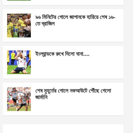
o
er
p
k
p
৯৬ মিনিটের গোলে জাপানকে হারিয়ে শেষ ১৬-
তে ব্রাজিল
ইংল্যান্ডকে রুখে দিলো ঘানা….
শেষ মুহূর্তের গোলে নকআউটে পৌঁছে গেলো
জার্মানি