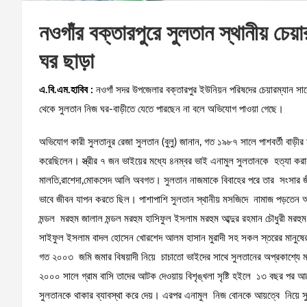
নওগাঁর বক্তারপুরে সুলতান স্থানীয় চেয়
ঘর ছাড়া
এ.বি.এম.হাবিব :
নওগাঁ সদর উপজেলার বক্তারপুর ইউনিয়ন পরিষদের চেয়ারম্যান সার
থেকে সুলতান নিজ ঘর-বাড়ীতে যেতে পারছেন না বলে অভিযোগ পাওয়া গেছে।
অভিযোগ কারী সুলতানুর রেজা সুলতান (বুলু) জানান, গত ১৯৮৭ সালে পাশবর্তী বাড়ীর 
করেছিলেন। স্ত্রীর ৭ জন ভাইয়ের মধ্যে ৪নম্বর ভাই এনামুল সুলতানকে হত্যা করার 
মালতি,রাশেদা,মোকসেদ আলি অবগত। সুলতান নাজমাকে বিবাহের পরে তার সংসার জীবনে স্বম
ভাবে জীবন যাপন করতে ছিল। পাশাপাশি সুলতান স্থানীয় মসজিদে নামাজ পড়তেন 
মন্ডল মরহুম জালাল মন্ডল মরহুম হাসিফুল ইসলাম মরহুম আব্দুর রহমান চৌধুরী মরহ
সাইফুল ইসলাম বাদল হোসেন খোরশেদ আলম হাসান মুরাদী সহ সকল স্তরের মানুষের 
গত ২০০৩ জমি জমার বিষয়াদী নিয়ে চাচাতো ভাইদের সাথে সুলতানের অপ্রকাশ্যে মন
২০০০ সালে গ্রাম বাসি তাদের আটক দেওয়ায় বিশৃঙ্খলা সৃষ্টি হইলে ১৩ বছর পর আপ
সুলতানকে থাকার ব্যাবস্থা করে দেয়। এরপর এনামুল নিজ বোনকে আয়ত্বে নিয়ে সুল