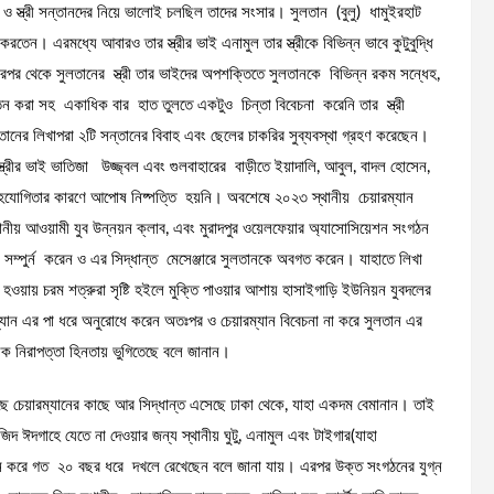
া ও স্ত্রী সন্তানদের নিয়ে ভালোই চলছিল তাদের সংসার। সুলতান (বুলু) ধামুইরহাট
েন। এরমধ্যে আবারও তার স্ত্রীর ভাই এনামুল তার স্ত্রীকে বিভিন্ন ভাবে কুটুবুদ্ধি
। এরপর থেকে সুলতানের স্ত্রী তার ভাইদের অপশক্তিতে সুলতানকে বিভিন্ন রকম সন্ধেহ,
র্যাতন করা সহ একাধিক বার হাত তুলতে একটুও চিন্তা বিবেচনা করেনি তার স্ত্রী
্তানের লিখাপরা ২টি সন্তানের বিবাহ এবং ছেলের চাকরির সুব্যবস্থা গ্রহণ করেছেন।
্ত্রীর ভাই ভাতিজা উজ্জ্বল এবং গুলবাহারের বাড়ীতে ইয়াদালি, আবুল, বাদল হোসেন,
হযোগিতার কারণে আপোষ নিষ্পত্তি হয়নি। অবশেষে ২০২৩ স্থানীয় চেয়ারম্যান
্থানীয় আওয়ামী যুব উন্নয়ন ক্লাব, এবং মুরাদপুর ওয়েলফেয়ার অ্যাসোসিয়েশন সংগঠন
ং সম্পুর্ন করেন ও এর সিদ্ধান্ত মেসেঞ্জারে সুলতানকে অবগত করেন। যাহাতে লিখা
য়ায় চরম শত্রুরা সৃষ্টি হইলে মুক্তি পাওয়ার আশায় হাসাইগাড়ি ইউনিয়ন যুবদলের
ারম্যান এর পা ধরে অনুরোধে করেন অতঃপর ও চেয়ারম্যান বিবেচনা না করে সুলতান এর
্ষনিক নিরাপত্তা হিনতায় ভুগিতেছে বলে জানান।
়েছে চেয়ারম্যানের কাছে আর সিদ্ধান্ত এসেছে ঢাকা থেকে, যাহা একদম বেমানান। তাই
সজিদ ঈদগাহে যেতে না দেওয়ার জন্য স্থানীয় ঘুটু, এনামুল এবং টাইগার(যাহা
ঠন করে গত ২০ বছর ধরে দখলে রেখেছেন বলে জানা যায়। এরপর উক্ত সংগঠনের যুগ্ন