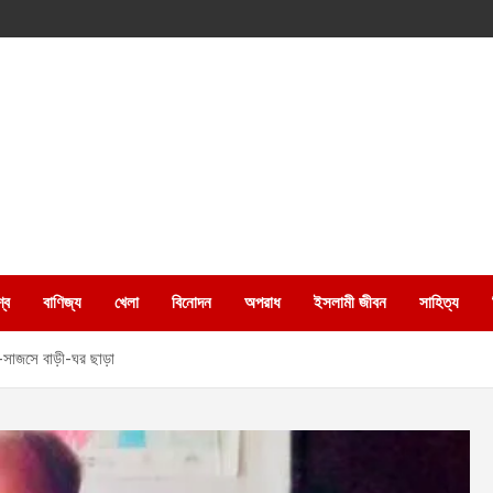
্ব
বাণিজ্য
খেলা
বিনোদন
অপরাধ
ইসলামী জীবন
সাহিত্য
গ-সাজসে বাড়ী-ঘর ছাড়া