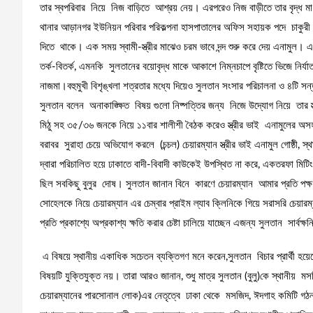
তার স্বপরিবার নিয়ে নিজ বাড়িতে আশ্রয় নেয়। এরপরেও নিজ বাড়ীতে তার বৃদ্ধ ম
থানার আড়ানগর ইউনিয়ন পরিবার পরিকল্পনা হাসপাতালের অফিস সহায়ক পদে চাকুরী করত
দিতে থাকে। এক সময় স্বামী-স্ত্রীর মাঝেও চরম ভাবে দন্দ শুরু করে দেয় এনামুল
তর্ক-বিতর্ক, এমনকি সুলতানের বয়োবৃদ্ধ মাকে আকাশে নিম্নচাপে বৃষ্টিতে ভিজে নি
নাজমা।বহুমুখী বিশৃঙ্খলা শত্রতার মধ্যে দিয়েও সুলতান সংসার পরিচালনা ও ৪টি সন
সুলতান বলেন অনাকাঙ্ক্ষিত বিষয় গুলো নিষ্পত্তির জন্য নিজে উদ্যোগ নিয়ে তার স
মিঠু সহ ৩৫/৩৬ জনকে নিয়ে ১১বার শালীশী বৈঠক করেও স্ত্রীর ভাই এনামুলের অস
বরাবর সুরাহা চেয়ে অভিযোগ করলে (চন্চল) চেয়ারম্যান স্ত্রীর ভাই এনামুল গোষ্ঠী, স
দ্বারা পরিচালিত হয়ে ঢাকাতে বাদী-বিবাদী কাউকেই উপস্থিত না করে, একতরফা মিটি
ছিল সবকিছু বুলুর দোষ। সুলতান জানান বিনে কারণে চেয়ারম্যান আমার প্রতি পক্ষ হও
সোহেলকে নিয়ে চেয়ারম্যান এর চেম্বার প্রাইম ল্যাব ক্লিনিকে গিয়ে সরাসরি চেয়
প্রতি প্রকাশ্যে অপ্রকাশ্য ক্ষতি করার চেষ্টা চালিয়ে যাচ্ছেন এজন্য সুলতান সার্বক
এ বিষয়ে স্থানীয় একাধিক সচেতন ব্যক্তিগণ মনে করেন,সুলতান বিচার প্রার্থী হয
বিষয়টি যুক্তিযুক্ত নয়। তারা আরও জানান, শুধু মাত্র সুলতান (বুলু)কে স্থানীয় ম
চেয়ারম্যানের পারসোনাল লোক)এর নেতৃত্বে ঢাকা থেকে মসজিদ, ঈদগাহ কমিটি গ