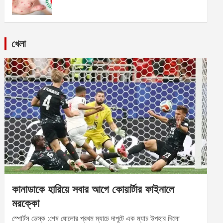
খেলা
কানাডাকে হারিয়ে সবার আগে কোয়ার্টার ফাইনালে
মরক্কো
স্পোর্টস ডেস্ক :শেষ ষোলোর প্রথম ম্যাচে দাপুটে এক ম্যাচ উপহার দিলো