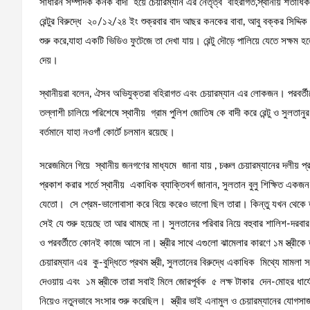
সাধারন সম্পাদক কনক বাদী হয়ে চেয়ারম্যান এর নেতৃত্ব বহিরাগত,স্থানীয় শতাধি
রেন্টুর বিরুদ্ধে ২০/১২/২৪ ইং শুক্রবার বাদ আছর কনকের বাবা, আবু বক্কর সিদ্দিক মা
শুরু করে,যাহা একটি ভিডিও ফুটেজে তা দেখা যায়। রেন্টু দৌড়ে পালিয়ে যেতে সক্ষ
দেয়।
স্থানীয়রা বলেন, ঐসব অভিযুক্তরা বহিরাগত এবং চেয়ারম্যান এর লোকজন। পরবর্তীত
তল্লাশী চালিয়ে পরিশেষে স্থানীয় গ্রাম পুলিশ জোতিষ কে বাদী করে রেন্টু ও সু
বর্তমানে যাহা নওগাঁ কোর্টে চলমান রয়েছে।
সরেজমিনে গিয়ে স্থানীয় জনগণের মাধ্যমে জানা যায় , চঞ্চল চেয়ারম্যানের দলীয়
প্রকাশ করার শর্তে স্থানীয় একাধিক ব্যাক্তিবর্গ জানান, সুলতান বুলু শিক্ষিত 
যেতো। সে প্রেম-ভালোবাসা করে বিয়ে করেও ভালো ছিল তারা। কিন্তু যখন থেকে তার 
সেই যে শুরু হয়েছে তা আর থামছে না। সুলতানের পরিবার নিয়ে বহুবার শালিশ-দরবার 
ও পরবর্তীতে কোনই কাজে আসে না। স্ত্রীর সাথে এগুলো ঝামেলার কারণে ১ম স্ত্রীকে 
চেয়ারম্যান এর কু-বুদ্ধিতে প্রথম স্ত্রী, সুলতানের বিরুদ্ধে একাধিক মিথ্যে মামলা
দেওয়ায় এবং ১ম স্ত্রীকে তারা সবাই মিলে জোরপূর্বক ৫ লক্ষ টাকার দেন-মোহর ধার
নিয়েও নতুনভাবে সংসার শুরু করেছিল। স্ত্রীর ভাই এনামুল ও চেয়ারম্যানের যোগসাজ