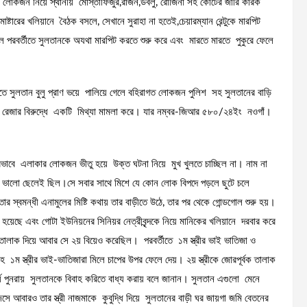
ক লোকজন নিয়ে স্থানীয় মোস্তাফিজুর,রাজন,ডবলু, রোজিনা সহ কোর্টের জারি কারক
ষ্টারের খলিয়ানে বৈঠক বসলে, সেখানে সুরাহা না হতেই,চেয়ারম্যান রেন্টুকে মারপিট
ম হলে পরবর্তীতে সুলতানকে অযথা মারপিট করতে শুরু করে এবং মারতে মারতে পুকুরে ফেলে
ে সুলতান বুলু প্রাণ ভয়ে পালিয়ে গেলে বহিরাগত লোকজন পুলিশ সহ সুলতানের বাড়ি
লতানুর রেজার বিরুদ্ধে একটি মিথ্যা মামলা করে। যার নম্বর-জিআর ৫৮০/২৪ইং নওগাঁ।
 প্রভাবে এলাকার লোকজন ভীতু হয়ে উক্ত ঘটনা নিয়ে মুখ খুলতে চাচ্ছিল না। নাম না
একজন ভালো ছেলেই ছিল।সে সবার সাথে মিশে যে কোন লোক বিপদে পড়লে ছুটে চলে
স্বমন্ধী এনামুলের মিষ্টি কথায় তার বাড়ীতে উঠে, তার পর থেকে গোন্ডগোল শুরু হয়।
হয়েছে এবং গোটা ইউনিয়নের সিনিয়র নেত্রীবৃন্দকে নিয়ে মানিকের খলিয়ানে দরবার করে
তালাক দিয়ে আবার সে ২য় বিয়েও করেছিল। পরবর্তীতে ১ম স্ত্রীর ভাই ভাতিজা ও
 সহ ১ম স্ত্রীর ভাই-ভাতিজারা মিলে চাপের উপর ফেলে দেয়। ২য় স্ত্রীকে জোরপূর্বক তালাক
্যে পুনরায় সুলতানকে বিবাহ করিতে বাধ্য করায় বলে জানান। সুলতান এগুলো মেনে
সে আবারও তার স্ত্রী নাজমাকে কুবুদ্ধি দিয়ে সুলতানের বাড়ী ঘর জায়গা জমি বেতনের