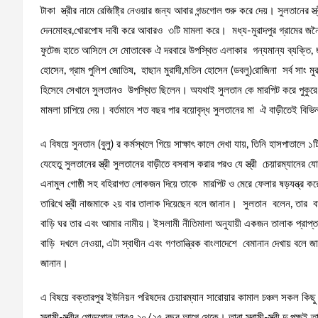
টাকা স্ত্রীর নামে রেজিষ্ট্রি নেওয়ার জন্য আবার গন্ডগোল শুরু করে দেয়। সুলতানের স্
দেনমোহর,খোরপোষ দাবী করে আবারও ৩টি মামলা করে। মধ্য-মুরাদপুর গ্রামের জনৈক আ
ফুটেজ হাতে আসিলে সে মোতাবেক ঐ দরবারে উপস্থিত এলাকার গন্যমান্য ব্যক্তি, 
হোসেন, গ্রাম পুলিশ জোতিষ, হাছান মুরাদী,মতিন হোসেন (ডবলু)রোজিনা সর্ব সাং মু
হিসেবে সেখানে সুলতানও উপস্থিত ছিলেন। অযথাই সুলতান কে মারপিট করে পুকুরে ফ
মামলা চাপিয়ে দেয়। বর্তমানে শত বছর পার বয়োবৃদ্ধ সুলতানের মা ঐ বাড়ীতেই বি
এ বিষয়ে সুনতান (বুলু) র কর্মস্থলে গিয়ে সাক্ষাৎ কালে দেখা যায়, তিনি হাসপাত
যেহেতু সুলতানের স্ত্রী সুলতানের বাড়ীতে বসবাস করার পরও যে স্ত্রী চেয়ারম্যান
এনামুল গোষ্ঠী সহ বহিরাগত লোকজন দিয়ে তাকে মারপিট ও মেরে ফেলার ষড়যন্ত্র
তারিখে স্ত্রী নাজমাকে ২য় বার তালাক দিয়েছেন বলে জানান। সুলতান বলেন, তার বাবা
বাড়ি ঘর তার এবং আমার নামীয়। ইসলামী নীতিমালা অনুযায়ী একজন তালাক প্রাপ্তা স্
বাড়ি দখলে নেওয়া, এটা স্বাধীন এবং গণতান্ত্রিক বাংলাদেশে বেমানান দেখায় বলে জ
জানান।
এ বিষয়ে বক্তারপুর ইউনিয়ন পরিষদের চেয়ারম্যান সারোয়ার কামাল চঞ্চল সকল কিছু 
স্বামী-স্ত্রীর গোন্ডগোল তারও ২০/২৫ বছর আগে থেকে। তারা স্বামী-স্ত্রী দু,পক্