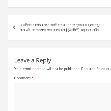
a
es
h
h
ce
se
at
ar
b
n
s
e
Post
o
g
A
ফ্যাসিবাদ সরকারের পতন হলেই হবে না দেশ সংস্কারের মাধ্যমে নতুন
navigation
o
er
p
করে এই বাংলাদেশকে গঠন করতে হবে | (এনসিপি) আহ্বায়ক নাহিদ
k
p
Leave a Reply
Your email address will not be published.
Required fields a
Comment
*