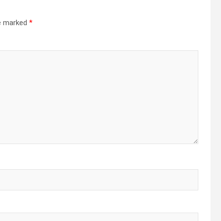
re marked
*