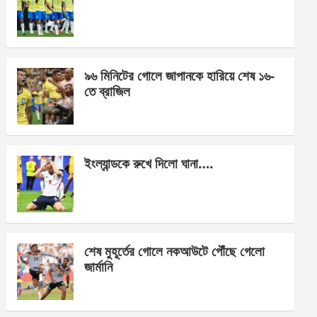
o
g
A
o
er
p
k
p
৯৬ মিনিটের গোলে জাপানকে হারিয়ে শেষ ১৬-
তে ব্রাজিল
ইংল্যান্ডকে রুখে দিলো ঘানা….
শেষ মুহূর্তের গোলে নকআউটে পৌঁছে গেলো
জার্মানি