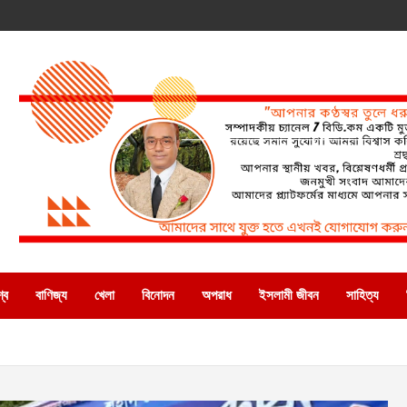
্ব
বাণিজ্য
খেলা
বিনোদন
অপরাধ
ইসলামী জীবন
সাহিত্য