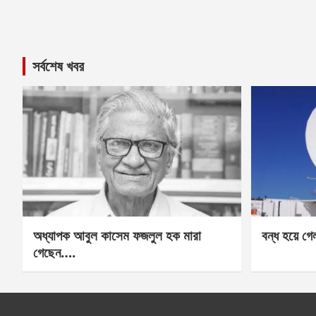
সর্বশেষ খবর
অধ্যাপক আবুল কাসেম ফজলুল হক মারা
বন্ধ হয়ে গ
গেছেন….