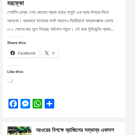
মরক্কো
স্পোর্টস ডেস্ক :শেষ ষোলোর প্রথম ম্যাচে দাপুটে এক ম্যাচ উপহার দিলো
মরক্কো। প্রথমার্ধে কানাডার দাপট সামলেও দ্বিতীয়ার্ধে আক্রমণাত্মক খেলায়
৩-০ গোলের জয় তুলে নিয়েছে আটলাস লায়ন্স। এই জয়ে টুর্নামেন্টের প্রথম…
Share this:
Facebook
X
Like this:
Loading…
F
M
W
S
a
es
h
h
ce
se
at
ar
নরওয়ের বিপক্ষে ব্রাজিলের সম্ভাব্য একাদশ
b
n
s
e