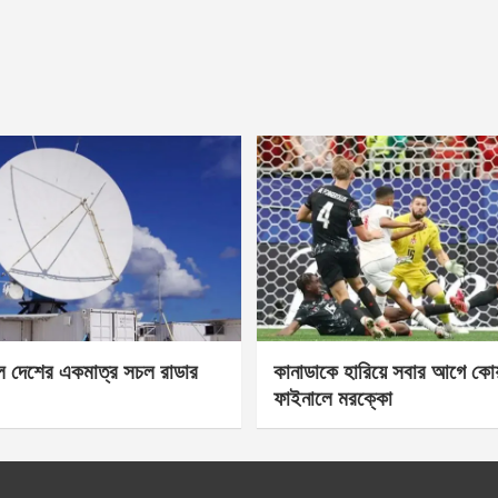
েল দেশের একমাত্র সচল রাডার
কানাডাকে হারিয়ে সবার আগে কোয়া
ফাইনালে মরক্কো