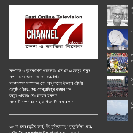
অ
গ
ব
ক
ফ
সম্পাদক ও ব্যবস্থাপনা পরিচালকঃ এস.এম.এ মনসুর মাসুদ
সম্পাদক ও প্রকাশকঃ কামরুননাহার
ত
ব্যবস্থাপনা সম্পাদকঃ মোঃ আবু নাছের ইকবাল চৌধুরী
ঘ
ডেপুটি এডিটরঃ মোঃ মোস্তাফিজুর রহমান খান
জয়েন্ট এডিটরঃ মোঃ রবিউল ইসলাম
সহকারী সম্পাদকঃ শাহ রাশিদুল ইসলাম রাসেল
হ
ব
৩৮ মা ভবন (তৃতীয় তলা) বীর মুক্তিযোদ্ধা কুতুবউদ্দিন রোড,
সেক্টর #৮ আব্দুল্লাহপুর উত্তরা পূর্ব, ঢাকা-১২৩০।