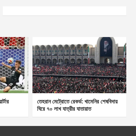
র্টার
তেহরান মেট্রোতে রেকর্ড: খামেনির শেষবিদায়
ঘিরে ৭০ লাখ যাত্রীর যাতায়াত