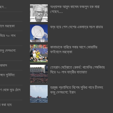
অধ্যাপক আবুল কাসেম ফজলুল হক মারা
ছেন….
গেছেন….
ইনালে মরক্কো
বন্ধ হয়ে গেল দেশের একমাত্র সচল রাডার
 ঘিরে ৭০ লাখ
কানাডাকে হারিয়ে সবার আগে কোয়ার্টার
ন্ধু দেশগুলো:
ফাইনালে মরক্কো
র আভাস
তেহরান মেট্রোতে রেকর্ড: খামেনির শেষবিদায়
ঘিরে ৭০ লাখ যাত্রীর যাতায়াত
্গনে সুবিদিত:
হরমুজ প্রণালিতে বিশেষ সুবিধা পাবে চীনসহ
 থেকে দূরে ঠেলে
বন্ধু দেশগুলো: ইরান
ী করা হবে: