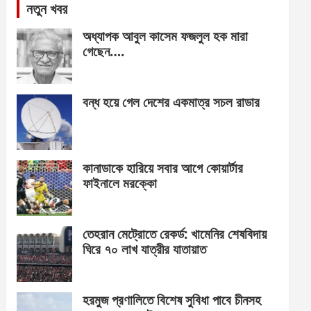
নতুন খবর
অধ্যাপক আবুল কাসেম ফজলুল হক মারা
গেছেন….
বন্ধ হয়ে গেল দেশের একমাত্র সচল রাডার
কানাডাকে হারিয়ে সবার আগে কোয়ার্টার
ফাইনালে মরক্কো
তেহরান মেট্রোতে রেকর্ড: খামেনির শেষবিদায়
ঘিরে ৭০ লাখ যাত্রীর যাতায়াত
হরমুজ প্রণালিতে বিশেষ সুবিধা পাবে চীনসহ