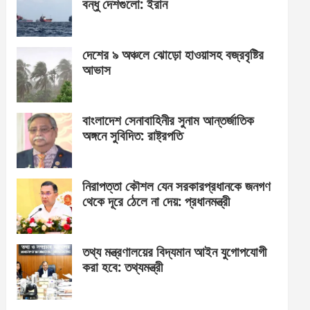
বন্ধু দেশগুলো: ইরান
দেশের ৯ অঞ্চলে ঝোড়ো হাওয়াসহ বজ্রবৃষ্টির
আভাস
বাংলাদেশ সেনাবাহিনীর সুনাম আন্তর্জাতিক
অঙ্গনে সুবিদিত: রাষ্ট্রপতি
নিরাপত্তা কৌশল যেন সরকারপ্রধানকে জনগণ
থেকে দূরে ঠেলে না দেয়: প্রধানমন্ত্রী
তথ্য মন্ত্রণালয়ের বিদ্যমান আইন যুগোপযোগী
করা হবে: তথ্যমন্ত্রী