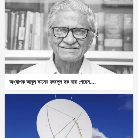
অধ্যাপক আবুল কাসেম ফজলুল হক মারা গেছেন….