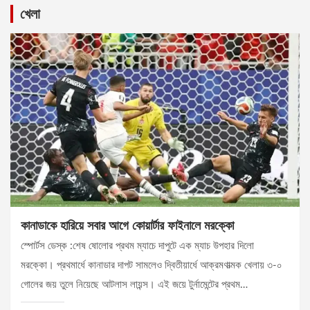
খেলা
কানাডাকে হারিয়ে সবার আগে কোয়ার্টার ফাইনালে মরক্কো
স্পোর্টস ডেস্ক :শেষ ষোলোর প্রথম ম্যাচে দাপুটে এক ম্যাচ উপহার দিলো
মরক্কো। প্রথমার্ধে কানাডার দাপট সামলেও দ্বিতীয়ার্ধে আক্রমণাত্মক খেলায় ৩-০
গোলের জয় তুলে নিয়েছে আটলাস লায়ন্স। এই জয়ে টুর্নামেন্টের প্রথম…