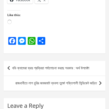
Facebook
X
Like this:
Loading…
F
M
W
S
a
es
h
h
ce
se
at
ar
b
n
s
e
Post
বডি ক্যামেরা ক্রয় প্রক্রিয়া পর্যালোচনা করছে সরকার : অর্থ উপদেষ্টা
o
g
A
navigation
o
er
p
রাজধানীতে লাশ চুরির জমজমাট ব্যবসা তুঙ্গে! শক্তিশালী সিন্ডিকেট জড়িত
k
p
Leave a Reply