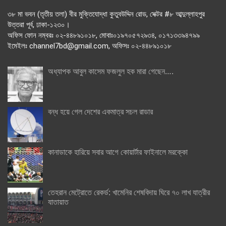
৩৮ মা ভবন (তৃতীয় তলা) বীর মুক্তিযোদ্ধা কুতুবউদ্দিন রোড, সেক্টর #৮ আব্দুল্লাহপুর
উত্তরা পূর্ব, ঢাকা-১২৩০।
অফিস ফোন নম্বরঃ ০২-৪৪৮৯১০১৮, মোবাঃ০১৯৭০৫৭২৯৩৪, ০১৭১৩৩৯৪৭৯৯
ইমেইলঃ channel7bd@gmail.com, অফিসঃ ০২-৪৪৮৯১০১৮
অধ্যাপক আবুল কাসেম ফজলুল হক মারা গেছেন….
বন্ধ হয়ে গেল দেশের একমাত্র সচল রাডার
কানাডাকে হারিয়ে সবার আগে কোয়ার্টার ফাইনালে মরক্কো
তেহরান মেট্রোতে রেকর্ড: খামেনির শেষবিদায় ঘিরে ৭০ লাখ যাত্রীর
যাতায়াত