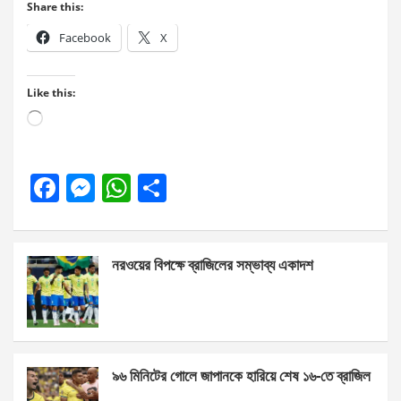
Share this:
Facebook
X
Like this:
Loading…
F
M
W
S
a
es
h
h
ce
se
at
ar
নরওয়ের বিপক্ষে ব্রাজিলের সম্ভাব্য একাদশ
b
n
s
e
o
g
A
o
er
p
k
p
৯৬ মিনিটের গোলে জাপানকে হারিয়ে শেষ ১৬-তে ব্রাজিল