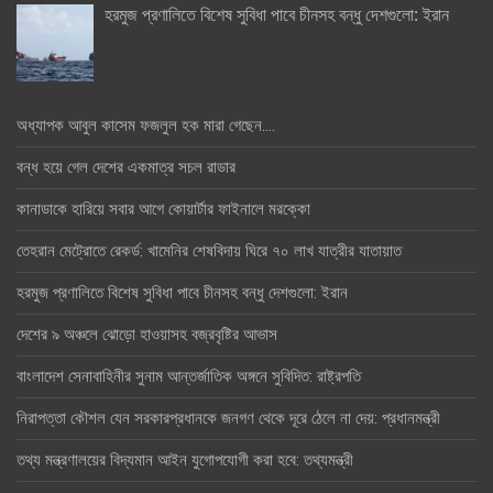
হরমুজ প্রণালিতে বিশেষ সুবিধা পাবে চীনসহ বন্ধু দেশগুলো: ইরান
অধ্যাপক আবুল কাসেম ফজলুল হক মারা গেছেন….
বন্ধ হয়ে গেল দেশের একমাত্র সচল রাডার
কানাডাকে হারিয়ে সবার আগে কোয়ার্টার ফাইনালে মরক্কো
তেহরান মেট্রোতে রেকর্ড: খামেনির শেষবিদায় ঘিরে ৭০ লাখ যাত্রীর যাতায়াত
হরমুজ প্রণালিতে বিশেষ সুবিধা পাবে চীনসহ বন্ধু দেশগুলো: ইরান
দেশের ৯ অঞ্চলে ঝোড়ো হাওয়াসহ বজ্রবৃষ্টির আভাস
বাংলাদেশ সেনাবাহিনীর সুনাম আন্তর্জাতিক অঙ্গনে সুবিদিত: রাষ্ট্রপতি
নিরাপত্তা কৌশল যেন সরকারপ্রধানকে জনগণ থেকে দূরে ঠেলে না দেয়: প্রধানমন্ত্রী
তথ্য মন্ত্রণালয়ের বিদ্যমান আইন যুগোপযোগী করা হবে: তথ্যমন্ত্রী