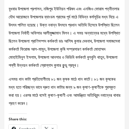
বুধবার উপজেলা প্রশাসন, নজিপুর ইউনিয়ন পরিষদ এবং এনজিও ফোরাম পত্নীতলার
যৌথ আয়োজনে উপজেলার ব্যাংডম গ্রামের পূর্ব মাঠে বিভিন্ন কর্মসূচির মধ্য দিয়ে এ
উৎসব পালিত হয়েছে। উক্ত নবান্ন উৎসবে প্রধান অতিথি হিসেবে উপস্থিত ছিলেন
উপজেলা নির্বাহী অফিসার আলীমুজ্জামান মিলন। এ সময় অন্যান্যের মধ্যে উপস্থিত
ছিলেন উপজেলা প্রাণিসম্পদ কর্মকর্তা ডাঃ আশিষ কুমার দেবনাথ, উপজেলা সমাজসেবা
কর্মকর্তা ফিরোজ আল-মামুন, উপজেলা কৃষি সম্প্রসারণ কর্মকর্তা মোহাম্মদ
মোহাইমিনুল ইসলাম, উপজেলা আনসার ও ভিডিবি কর্মকর্তা বুলবুলি খাতুন, উপজেলা
পল্লী উন্নয়ন কর্মকর্তা প্রোল্লাদ কুমার কুন্ডু প্রমূখ।
এসময় ধান কাটা প্রতিযোগীতয় ৮১ জন কৃষক মাঠে ধান কাটে। ৮১ জন কৃষকের
মধ্য হতে পরিচ্ছন্ন ভাবে দ্রুত ধান কাটার জন্য ৯ জন কৃষাণ-কৃষাণীকে পুরস্কৃত
করা হয়। এরপর মাঠে বসেই কৃষাণ-কৃষাণী এবং আমন্ত্রিত অতিথিবৃন্দ নবান্নের খাবার
গ্রহণ করেন।
Share this: