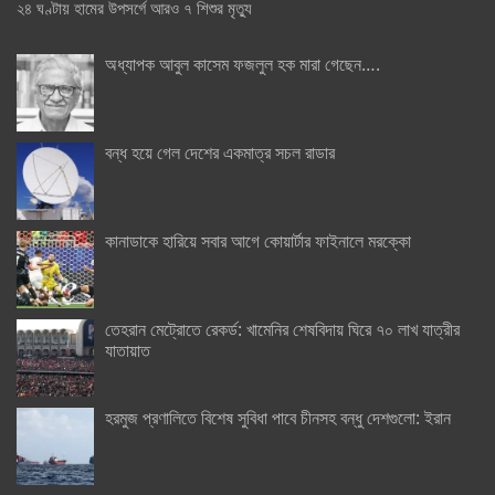
২৪ ঘণ্টায় হামের উপসর্গে আরও ৭ শিশুর মৃত্যু
অধ্যাপক আবুল কাসেম ফজলুল হক মারা গেছেন….
বন্ধ হয়ে গেল দেশের একমাত্র সচল রাডার
কানাডাকে হারিয়ে সবার আগে কোয়ার্টার ফাইনালে মরক্কো
তেহরান মেট্রোতে রেকর্ড: খামেনির শেষবিদায় ঘিরে ৭০ লাখ যাত্রীর
যাতায়াত
হরমুজ প্রণালিতে বিশেষ সুবিধা পাবে চীনসহ বন্ধু দেশগুলো: ইরান