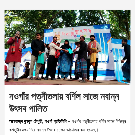
নওগাঁর পত্নীতলায় বর্ণিল সাজে নবান্ন
উৎসব পালিত
আলহাজ্ব বুলবুল চৌধুরী, নওগাঁ প্রতিনিধি
– নওগাঁর পত্নীতলায় বর্ণিল সাজে বিভিন্ন
কর্মসূচীর মধ্য দিয়ে নবান্ন উৎসব ১৪৩২ আয়োজন করা হয়েছে।