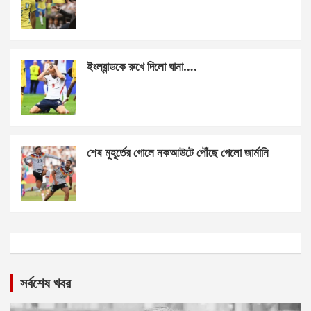
ইংল্যান্ডকে রুখে দিলো ঘানা….
শেষ মুহূর্তের গোলে নকআউটে পৌঁছে গেলো জার্মানি
সর্বশেষ খবর