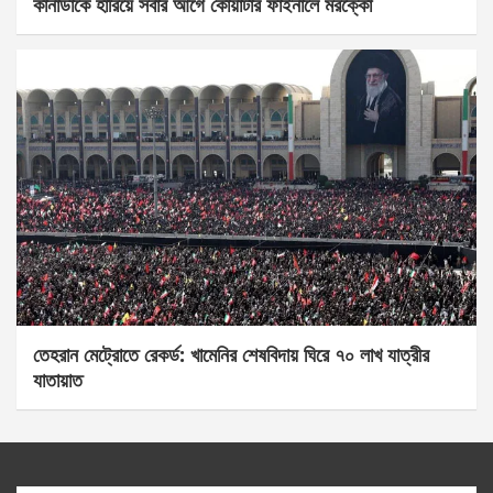
কানাডাকে হারিয়ে সবার আগে কোয়ার্টার ফাইনালে মরক্কো
তেহরান মেট্রোতে রেকর্ড: খামেনির শেষবিদায় ঘিরে ৭০ লাখ যাত্রীর
যাতায়াত