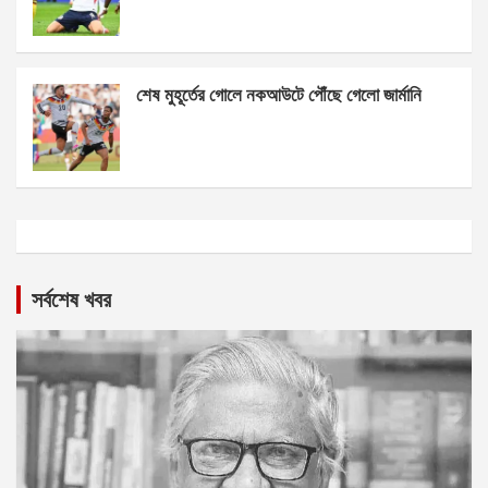
শেষ মুহূর্তের গোলে নকআউটে পৌঁছে গেলো জার্মানি
সর্বশেষ খবর