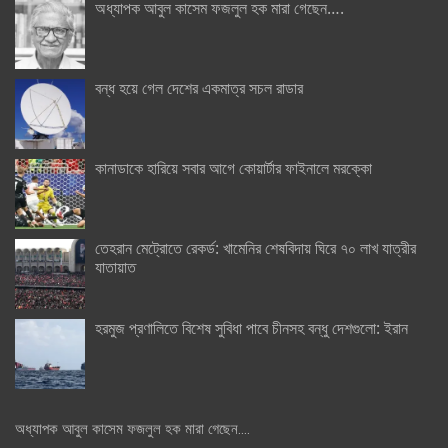
অধ্যাপক আবুল কাসেম ফজলুল হক মারা গেছেন….
বন্ধ হয়ে গেল দেশের একমাত্র সচল রাডার
কানাডাকে হারিয়ে সবার আগে কোয়ার্টার ফাইনালে মরক্কো
তেহরান মেট্রোতে রেকর্ড: খামেনির শেষবিদায় ঘিরে ৭০ লাখ যাত্রীর
যাতায়াত
হরমুজ প্রণালিতে বিশেষ সুবিধা পাবে চীনসহ বন্ধু দেশগুলো: ইরান
অধ্যাপক আবুল কাসেম ফজলুল হক মারা গেছেন….