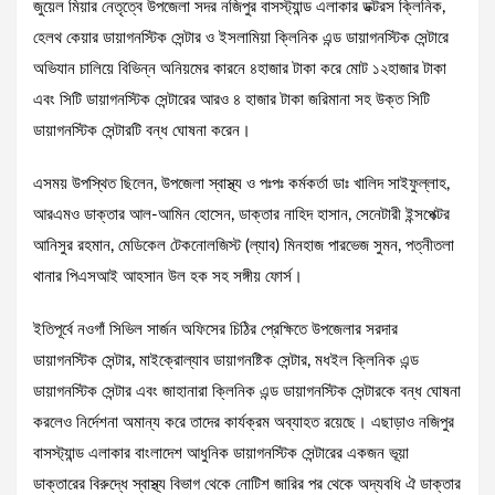
জুয়েল মিয়ার নেতৃত্বে উপজেলা সদর নজিপুর বাসস্ট্যান্ড এলাকার ডক্টরস ক্লিনিক,
হেলথ কেয়ার ডায়াগনস্টিক সেন্টার ও ইসলামিয়া ক্লিনিক এন্ড ডায়াগনস্টিক সেন্টারে
অভিযান চালিয়ে বিভিন্ন অনিয়মের কারনে ৪হাজার টাকা করে মোট ১২হাজার টাকা
এবং সিটি ডায়াগনস্টিক সেন্টারের আরও ৪ হাজার টাকা জরিমানা সহ উক্ত সিটি
ডায়াগনস্টিক সেন্টারটি বন্ধ ঘোষনা করেন।
এসময় উপস্থিত ছিলেন, উপজেলা স্বাস্থ্য ও পঃপঃ কর্মকর্তা ডাঃ খালিদ সাইফুল্লাহ,
আরএমও ডাক্তার আল-আমিন হোসেন, ডাক্তার নাহিদ হাসান, সেনেটারী ইন্সপেক্টর
আনিসুর রহমান, মেডিকেল টেকনোলজিস্ট (ল্যাব) মিনহাজ পারভেজ সুমন, পত্নীতলা
থানার পিএসআই আহসান উল হক সহ সঙ্গীয় ফোর্স।
ইতিপূর্বে নওগাঁ সিভিল সার্জন অফিসের চিঠির প্রেক্ষিতে উপজেলার সরদার
ডায়াগনস্টিক সেন্টার, মাইক্রোল্যাব ডায়াগনষ্টিক সেন্টার, মধইল ক্লিনিক এন্ড
ডায়াগনস্টিক সেন্টার এবং জাহানারা ক্লিনিক এন্ড ডায়াগনস্টিক সেন্টারকে বন্ধ ঘোষনা
করলেও নির্দেশনা অমান্য করে তাদের কার্যক্রম অব্যাহত রয়েছে। এছাড়াও নজিপুর
বাসস্ট্যান্ড এলাকার বাংলাদেশ আধুনিক ডায়াগনস্টিক সেন্টারের একজন ভূয়া
ডাক্তারের বিরুদ্ধে স্বাস্থ্য বিভাগ থেকে নোটিশ জারির পর থেকে অদ্যবধি ঐ ডাক্তার