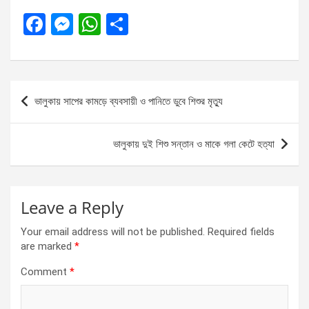
F
M
W
S
a
es
h
h
ce
se
at
ar
b
n
s
e
Post
ভালুকায় সাপের কামড়ে ব্যবসায়ী ও পানিতে ডুবে শিশুর মৃত্যু
o
g
A
navigation
o
er
p
ভালুকায় দুই শিশু সন্তান ও মাকে গলা কেটে হত্যা
k
p
Leave a Reply
Your email address will not be published.
Required fields
are marked
*
Comment
*