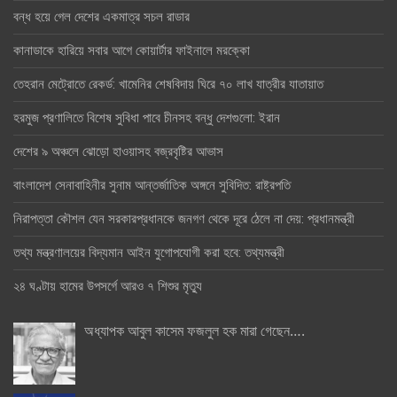
বন্ধ হয়ে গেল দেশের একমাত্র সচল রাডার
কানাডাকে হারিয়ে সবার আগে কোয়ার্টার ফাইনালে মরক্কো
তেহরান মেট্রোতে রেকর্ড: খামেনির শেষবিদায় ঘিরে ৭০ লাখ যাত্রীর যাতায়াত
হরমুজ প্রণালিতে বিশেষ সুবিধা পাবে চীনসহ বন্ধু দেশগুলো: ইরান
দেশের ৯ অঞ্চলে ঝোড়ো হাওয়াসহ বজ্রবৃষ্টির আভাস
বাংলাদেশ সেনাবাহিনীর সুনাম আন্তর্জাতিক অঙ্গনে সুবিদিত: রাষ্ট্রপতি
নিরাপত্তা কৌশল যেন সরকারপ্রধানকে জনগণ থেকে দূরে ঠেলে না দেয়: প্রধানমন্ত্রী
তথ্য মন্ত্রণালয়ের বিদ্যমান আইন যুগোপযোগী করা হবে: তথ্যমন্ত্রী
২৪ ঘণ্টায় হামের উপসর্গে আরও ৭ শিশুর মৃত্যু
অধ্যাপক আবুল কাসেম ফজলুল হক মারা গেছেন….