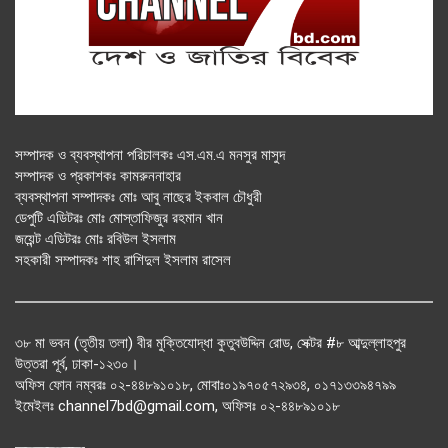
সম্পাদক ও ব্যবস্থাপনা পরিচালকঃ এস.এম.এ মনসুর মাসুদ
সম্পাদক ও প্রকাশকঃ কামরুননাহার
ব্যবস্থাপনা সম্পাদকঃ মোঃ আবু নাছের ইকবাল চৌধুরী
ডেপুটি এডিটরঃ মোঃ মোস্তাফিজুর রহমান খান
জয়েন্ট এডিটরঃ মোঃ রবিউল ইসলাম
সহকারী সম্পাদকঃ শাহ রাশিদুল ইসলাম রাসেল
৩৮ মা ভবন (তৃতীয় তলা) বীর মুক্তিযোদ্ধা কুতুবউদ্দিন রোড, সেক্টর #৮ আব্দুল্লাহপুর
উত্তরা পূর্ব, ঢাকা-১২৩০।
অফিস ফোন নম্বরঃ ০২-৪৪৮৯১০১৮, মোবাঃ০১৯৭০৫৭২৯৩৪, ০১৭১৩৩৯৪৭৯৯
ইমেইলঃ channel7bd@gmail.com, অফিসঃ ০২-৪৪৮৯১০১৮