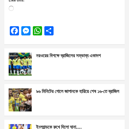
Like this:
Loading…
F
M
W
S
a
es
h
h
ce
se
at
ar
নরওয়ের বিপক্ষে ব্রাজিলের সম্ভাব্য একাদশ
b
n
s
e
o
g
A
o
er
p
k
p
৯৬ মিনিটের গোলে জাপানকে হারিয়ে শেষ ১৬-তে ব্রাজিল
ইংল্যান্ডকে রুখে দিলো ঘানা….