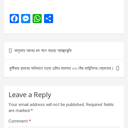
F
M
W
S
a
es
h
h
ce
se
at
ar
b
n
s
e
Post
ভালুকায় আখের রস পানে বাড়ছে স্বাস্থ্যঝুকি
o
g
A
navigation
o
er
p
কুষ্টিয়ায় র‌্যাবের অভিযানে হত্যা চেষ্টার মামলায় ০৩ পৌর কাউন্সিলর গ্রেফতার।
k
p
Leave a Reply
Your email address will not be published.
Required fields
are marked
*
Comment
*