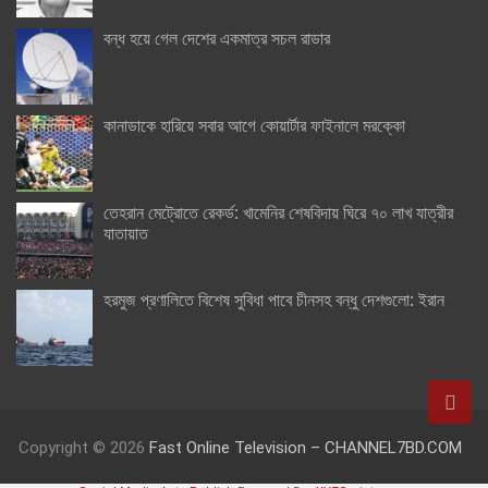
বন্ধ হয়ে গেল দেশের একমাত্র সচল রাডার
কানাডাকে হারিয়ে সবার আগে কোয়ার্টার ফাইনালে মরক্কো
তেহরান মেট্রোতে রেকর্ড: খামেনির শেষবিদায় ঘিরে ৭০ লাখ যাত্রীর
যাতায়াত
হরমুজ প্রণালিতে বিশেষ সুবিধা পাবে চীনসহ বন্ধু দেশগুলো: ইরান
Copyright © 2026
Fast Online Television – CHANNEL7BD.COM