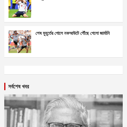
শেষ মুহূর্তের গোলে নকআউটে পৌঁছে গেলো জার্মানি
সর্বশেষ খবর