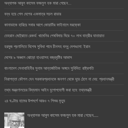
অধ্যাপক আবুল কাসেম ফজলুল হক মারা গেছেন….
বন্ধ হয়ে গেল দেশের একমাত্র সচল রাডার
কানাডাকে হারিয়ে সবার আগে কোয়ার্টার ফাইনালে মরক্কো
তেহরান মেট্রোতে রেকর্ড: খামেনির শেষবিদায় ঘিরে ৭০ লাখ যাত্রীর যাতায়াত
হরমুজ প্রণালিতে বিশেষ সুবিধা পাবে চীনসহ বন্ধু দেশগুলো: ইরান
দেশের ৯ অঞ্চলে ঝোড়ো হাওয়াসহ বজ্রবৃষ্টির আভাস
বাংলাদেশ সেনাবাহিনীর সুনাম আন্তর্জাতিক অঙ্গনে সুবিদিত: রাষ্ট্রপতি
নিরাপত্তা কৌশল যেন সরকারপ্রধানকে জনগণ থেকে দূরে ঠেলে না দেয়: প্রধানমন্ত্রী
তথ্য মন্ত্রণালয়ের বিদ্যমান আইন যুগোপযোগী করা হবে: তথ্যমন্ত্রী
২৪ ঘণ্টায় হামের উপসর্গে আরও ৭ শিশুর মৃত্যু
অধ্যাপক আবুল কাসেম ফজলুল হক মারা গেছেন….