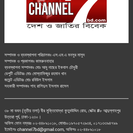
সম্পাদক ও ব্যবস্থাপনা পরিচালকঃ এস.এম.এ মনসুর মাসুদ
সম্পাদক ও প্রকাশকঃ কামরুননাহার
ব্যবস্থাপনা সম্পাদকঃ মোঃ আবু নাছের ইকবাল চৌধুরী
ডেপুটি এডিটরঃ মোঃ মোস্তাফিজুর রহমান খান
জয়েন্ট এডিটরঃ মোঃ রবিউল ইসলাম
সহকারী সম্পাদকঃ শাহ রাশিদুল ইসলাম রাসেল
৩৮ মা ভবন (তৃতীয় তলা) বীর মুক্তিযোদ্ধা কুতুবউদ্দিন রোড, সেক্টর #৮ আব্দুল্লাহপুর
উত্তরা পূর্ব, ঢাকা-১২৩০।
অফিস ফোন নম্বরঃ ০২-৪৪৮৯১০১৮, মোবাঃ০১৯৭০৫৭২৯৩৪, ০১৭১৩৩৯৪৭৯৯
ইমেইলঃ channel7bd@gmail.com, অফিসঃ ০২-৪৪৮৯১০১৮