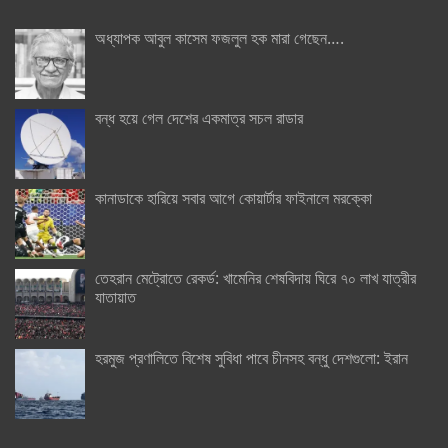
অধ্যাপক আবুল কাসেম ফজলুল হক মারা গেছেন….
বন্ধ হয়ে গেল দেশের একমাত্র সচল রাডার
কানাডাকে হারিয়ে সবার আগে কোয়ার্টার ফাইনালে মরক্কো
তেহরান মেট্রোতে রেকর্ড: খামেনির শেষবিদায় ঘিরে ৭০ লাখ যাত্রীর
যাতায়াত
হরমুজ প্রণালিতে বিশেষ সুবিধা পাবে চীনসহ বন্ধু দেশগুলো: ইরান