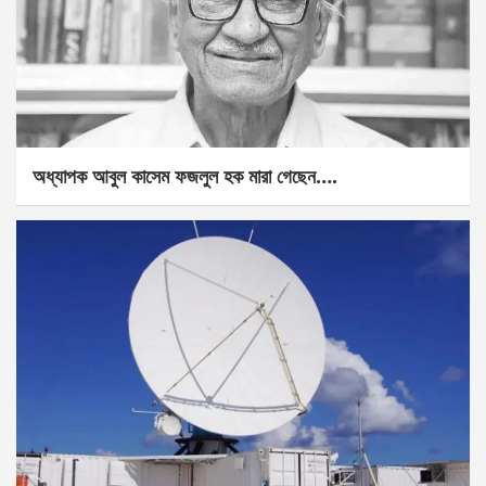
অধ্যাপক আবুল কাসেম ফজলুল হক মারা গেছেন….