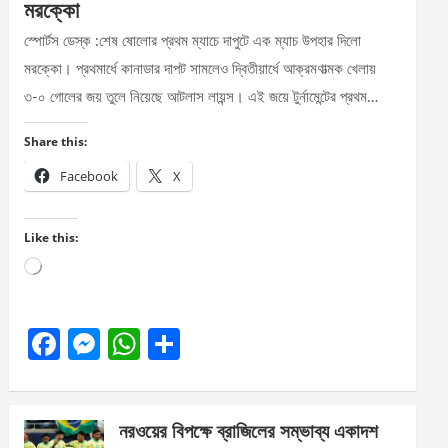
মরক্কো
স্পোর্টস ডেস্ক :শেষ ষোলোর প্রথম ম্যাচে দাপুটে এক ম্যাচ উপহার দিলো
মরক্কো। প্রথমার্ধে কানাডার দাপট সামলেও দ্বিতীয়ার্ধে আক্রমণাত্মক খেলায়
৩-০ গোলের জয় তুলে নিয়েছে আটলাস লায়ন্স। এই জয়ে টুর্নামেন্টের প্রথম…
Share this:
Facebook
X
Like this:
Loading…
F
M
W
S
a
es
h
h
ce
se
at
ar
নরওয়ের বিপক্ষে ব্রাজিলের সম্ভাব্য একাদশ
b
n
s
e