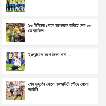
o
g
A
o
er
p
k
p
৯৬ মিনিটের গোলে জাপানকে হারিয়ে শেষ ১৬-
তে ব্রাজিল
ইংল্যান্ডকে রুখে দিলো ঘানা….
শেষ মুহূর্তের গোলে নকআউটে পৌঁছে গেলো
জার্মানি