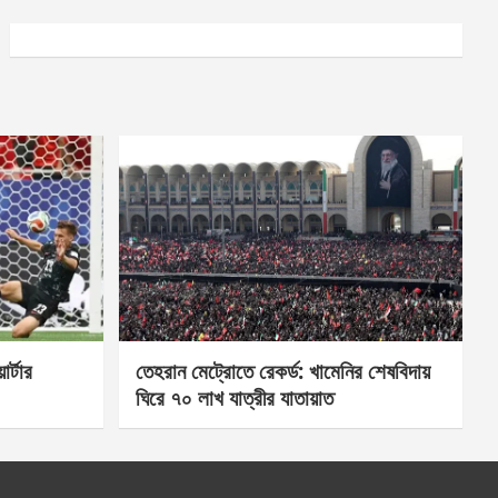
র্টার
তেহরান মেট্রোতে রেকর্ড: খামেনির শেষবিদায়
ঘিরে ৭০ লাখ যাত্রীর যাতায়াত