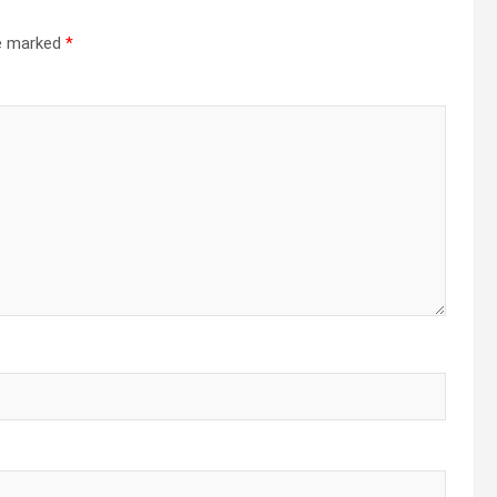
re marked
*