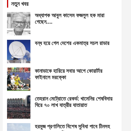
নতুন খবর
অধ্যাপক আবুল কাসেম ফজলুল হক মারা
গেছেন….
বন্ধ হয়ে গেল দেশের একমাত্র সচল রাডার
কানাডাকে হারিয়ে সবার আগে কোয়ার্টার
ফাইনালে মরক্কো
তেহরান মেট্রোতে রেকর্ড: খামেনির শেষবিদায়
ঘিরে ৭০ লাখ যাত্রীর যাতায়াত
হরমুজ প্রণালিতে বিশেষ সুবিধা পাবে চীনসহ