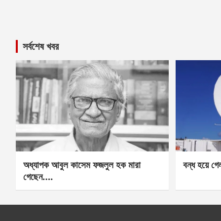
সর্বশেষ খবর
অধ্যাপক আবুল কাসেম ফজলুল হক মারা
বন্ধ হয়ে গ
গেছেন….