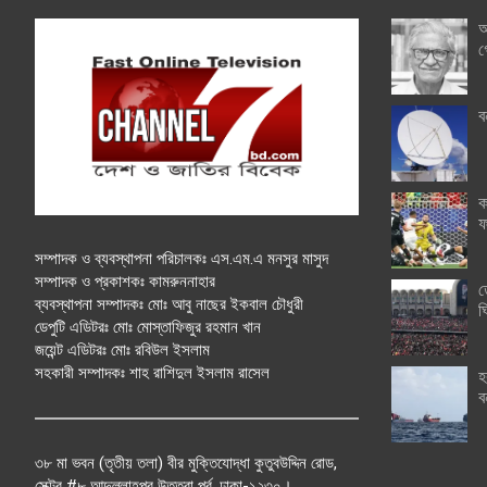
অ
গ
ব
ক
ফ
সম্পাদক ও ব্যবস্থাপনা পরিচালকঃ এস.এম.এ মনসুর মাসুদ
সম্পাদক ও প্রকাশকঃ কামরুননাহার
ত
ব্যবস্থাপনা সম্পাদকঃ মোঃ আবু নাছের ইকবাল চৌধুরী
ঘ
ডেপুটি এডিটরঃ মোঃ মোস্তাফিজুর রহমান খান
জয়েন্ট এডিটরঃ মোঃ রবিউল ইসলাম
সহকারী সম্পাদকঃ শাহ রাশিদুল ইসলাম রাসেল
হ
ব
৩৮ মা ভবন (তৃতীয় তলা) বীর মুক্তিযোদ্ধা কুতুবউদ্দিন রোড,
সেক্টর #৮ আব্দুল্লাহপুর উত্তরা পূর্ব, ঢাকা-১২৩০।