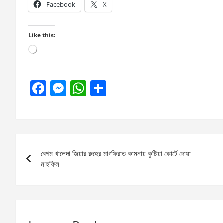
Facebook
X
Like this:
Loading…
F
M
W
S
a
es
h
h
ce
se
at
ar
b
n
s
e
Post
o
g
A
বেগম খালেদা জিয়ার রুহের মাগফিরাত কামনায় কুষ্টিয়া কোর্টে দোয়া
navigation
o
er
p
মাহফিল
k
p