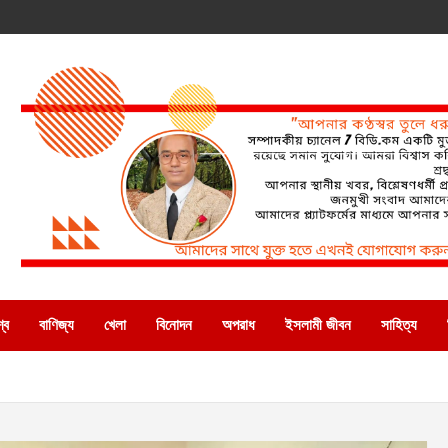
্ব
বাণিজ্য
খেলা
বিনোদন
অপরাধ
ইসলামী জীবন
সাহিত্য