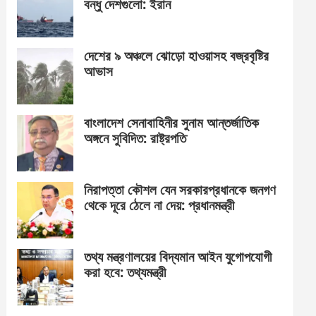
বন্ধু দেশগুলো: ইরান
দেশের ৯ অঞ্চলে ঝোড়ো হাওয়াসহ বজ্রবৃষ্টির
আভাস
বাংলাদেশ সেনাবাহিনীর সুনাম আন্তর্জাতিক
অঙ্গনে সুবিদিত: রাষ্ট্রপতি
নিরাপত্তা কৌশল যেন সরকারপ্রধানকে জনগণ
থেকে দূরে ঠেলে না দেয়: প্রধানমন্ত্রী
তথ্য মন্ত্রণালয়ের বিদ্যমান আইন যুগোপযোগী
করা হবে: তথ্যমন্ত্রী