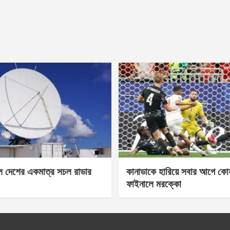
েল দেশের একমাত্র সচল রাডার
কানাডাকে হারিয়ে সবার আগে কোয়া
ফাইনালে মরক্কো