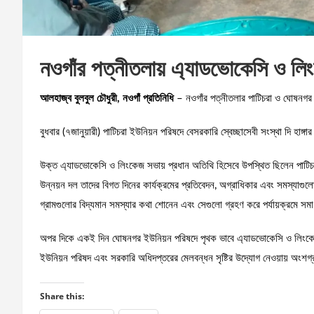
নওগাঁর পত্নীতলায় এ্যাডভোকেসি ও লিং
আলহাজ্ব বুলবুল চৌধুরী, নওগাঁ প্রতিনিধি
– নওগাঁর পত্নীতলার পাটিচরা ও ঘোষনগর
বুধবার (৭জানুয়ারী) পাটিচরা ইউনিয়ন পরিষদে বেসরকারি স্বেচ্ছাসেবী সংস্থা দি হাঙ্
উক্ত এ্যাডভোকেসি ও লিংকেজ সভায় প্রধান অতিথি হিসেবে উপস্থিত ছিলেন পাটিচড়
উন্নয়ন দল তাদের বিগত দিনের কার্যক্রমের প্রতিবেদন, অগ্রাধিকার এবং সমস্যা
গ্রামগুলোর বিদ্যমান সমস্যার কথা শোনেন এবং সেগুলো গ্রহণ করে পর্যায়ক্রমে সম
অপর দিকে একই দিন ঘোষনগর ইউনিয়ন পরিষদে পৃথক ভাবে এ্যাডভোকেসি ও লিংকেজ 
ইউনিয়ন পরিষদ এবং সরকারি অধিদপ্তরের মেলবন্ধন সৃষ্টির উদ্যোগ নেওয়ায় অংশগ্র
Share this: