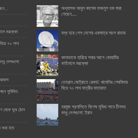
অধ্যাপক আবুল কাসেম ফজলুল হক মারা
ছেন….
গেছেন….
ইনালে মরক্কো
বন্ধ হয়ে গেল দেশের একমাত্র সচল রাডার
 ঘিরে ৭০ লাখ
কানাডাকে হারিয়ে সবার আগে কোয়ার্টার
ন্ধু দেশগুলো:
ফাইনালে মরক্কো
র আভাস
তেহরান মেট্রোতে রেকর্ড: খামেনির শেষবিদায়
ঘিরে ৭০ লাখ যাত্রীর যাতায়াত
্গনে সুবিদিত:
হরমুজ প্রণালিতে বিশেষ সুবিধা পাবে চীনসহ
 থেকে দূরে ঠেলে
বন্ধু দেশগুলো: ইরান
ী করা হবে: