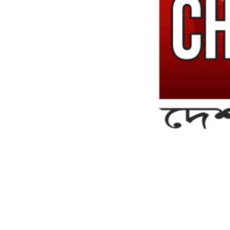
সম্পাদক ও ব্যবস্থাপনা পরিচালকঃ এস.এম.এ মনসুর মাসুদ