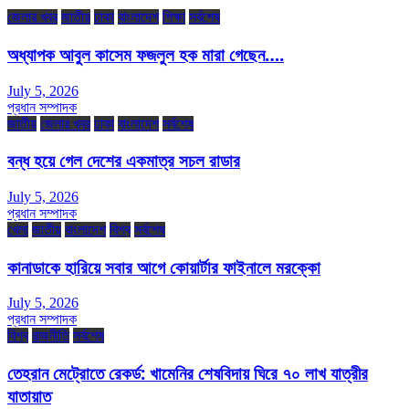
জেলার খবর
জাতীয়
ঢাকা
বাংলাদেশ
শিক্ষা
সর্বশেষ
অধ্যাপক আবুল কাসেম ফজলুল হক মারা গেছেন….
July 5, 2026
প্রধান সম্পাদক
জাতীয়
জেলার খবর
ঢাকা
বাংলাদেশ
সর্বশেষ
বন্ধ হয়ে গেল দেশের একমাত্র সচল রাডার
July 5, 2026
প্রধান সম্পাদক
খেলা
জাতীয়
বাংলাদেশ
বিশ্ব
সর্বশেষ
কানাডাকে হারিয়ে সবার আগে কোয়ার্টার ফাইনালে মরক্কো
July 5, 2026
প্রধান সম্পাদক
বিশ্ব
রাজনীতি
সর্বশেষ
তেহরান মেট্রোতে রেকর্ড: খামেনির শেষবিদায় ঘিরে ৭০ লাখ যাত্রীর
যাতায়াত