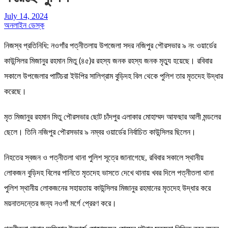
July 14, 2024
অনলাইন ডেস্ক
নিজস্ব প্রতিনিধি: নওগাঁর পত্নীতলায় উপজেলা সদর নজিপুর পৌরসভার ৯ নং ওয়ার্ডের
কাউন্সিলর মিজানুর রহমান মিতু (৪৫)র রহস্য জনক রহস্য জনক মৃত্যু হয়েছে। রবিবার
সকালে উপজেলার পাটিচরা ইউপির সালিগ্রাম বুড়িদহ বিল থেকে পুলিশ তার মৃতদেহ উদ্ধার
করেছে।
মৃত মিজানুর রহমান মিতু পৌরসভার ছোট চাঁদপুর এলাকার মোহাম্মদ আফছার আলী মন্ডলের
ছেলে। তিনি নজিপুর পৌরসভার ৯ নম্বর ওয়ার্ডের নির্বাচিত কাউন্সিলর ছিলেন।
নিহতের স্বজন ও পত্নীতলা থানা পুলিশ সূত্রে জানাগেছে, রবিবার সকালে স্থানীয়
লোকজন বুড়িদহ বিলের পানিতে মৃতদেহ ভাসতে দেখে থানায় খবর দিলে পত্নীতলা থানা
পুলিশ স্থানীয় লোকজনের সহায়তায় কাউন্সিলর মিজানুর রহমানের মৃতদেহ উদ্ধার করে
ময়নাতদন্তের জন্য নওগাঁ মর্গে প্রেরণ করে।