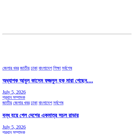
সম্পাদক ও প্রকাশকঃ কামরুননাহার
ব্যবস্থাপনা সম্পাদকঃ মোঃ আবু নাছের ইকবাল চৌধুরী
ডেপুটি এডিটরঃ মোঃ মোস্তাফিজুর রহমান খান
জয়েন্ট এডিটরঃ মোঃ রবিউল ইসলাম
সহকারী সম্পাদকঃ শাহ রাশিদুল ইসলাম রাসেল
৩৮ মা ভবন (তৃতীয় তলা) বীর মুক্তিযোদ্ধা কুতুবউদ্দিন রোড, সেক্টর #৮ আব্দুল্লাহপুর
উত্তরা পূর্ব, ঢাকা-১২৩০।
অফিস ফোন নম্বরঃ ০২-৪৪৮৯১০১৮, মোবাঃ০১৯৭০৫৭২৯৩৪, ০১৭১৩৩৯৪৭৯৯
ইমেইলঃ channel7bd@gmail.com, অফিসঃ ০২-৪৪৮৯১০১৮
জেলার খবর
জাতীয়
ঢাকা
বাংলাদেশ
শিক্ষা
সর্বশেষ
অধ্যাপক আবুল কাসেম ফজলুল হক মারা গেছেন….
July 5, 2026
প্রধান সম্পাদক
জাতীয়
জেলার খবর
ঢাকা
বাংলাদেশ
সর্বশেষ
বন্ধ হয়ে গেল দেশের একমাত্র সচল রাডার
July 5, 2026
প্রধান সম্পাদক