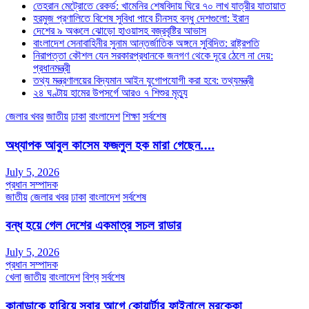
তেহরান মেট্রোতে রেকর্ড: খামেনির শেষবিদায় ঘিরে ৭০ লাখ যাত্রীর যাতায়াত
হরমুজ প্রণালিতে বিশেষ সুবিধা পাবে চীনসহ বন্ধু দেশগুলো: ইরান
দেশের ৯ অঞ্চলে ঝোড়ো হাওয়াসহ বজ্রবৃষ্টির আভাস
বাংলাদেশ সেনাবাহিনীর সুনাম আন্তর্জাতিক অঙ্গনে সুবিদিত: রাষ্ট্রপতি
নিরাপত্তা কৌশল যেন সরকারপ্রধানকে জনগণ থেকে দূরে ঠেলে না দেয়:
প্রধানমন্ত্রী
তথ্য মন্ত্রণালয়ের বিদ্যমান আইন যুগোপযোগী করা হবে: তথ্যমন্ত্রী
২৪ ঘণ্টায় হামের উপসর্গে আরও ৭ শিশুর মৃত্যু
জেলার খবর
জাতীয়
ঢাকা
বাংলাদেশ
শিক্ষা
সর্বশেষ
অধ্যাপক আবুল কাসেম ফজলুল হক মারা গেছেন….
July 5, 2026
প্রধান সম্পাদক
জাতীয়
জেলার খবর
ঢাকা
বাংলাদেশ
সর্বশেষ
বন্ধ হয়ে গেল দেশের একমাত্র সচল রাডার
July 5, 2026
প্রধান সম্পাদক
খেলা
জাতীয়
বাংলাদেশ
বিশ্ব
সর্বশেষ
কানাডাকে হারিয়ে সবার আগে কোয়ার্টার ফাইনালে মরক্কো