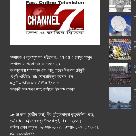
ব
ক
ফ
সম্পাদক ও ব্যবস্থাপনা পরিচালকঃ এস.এম.এ মনসুর মাসুদ
সম্পাদক ও প্রকাশকঃ কামরুননাহার
ত
ব্যবস্থাপনা সম্পাদকঃ মোঃ আবু নাছের ইকবাল চৌধুরী
ঘ
ডেপুটি এডিটরঃ মোঃ মোস্তাফিজুর রহমান খান
জয়েন্ট এডিটরঃ মোঃ রবিউল ইসলাম
সহকারী সম্পাদকঃ শাহ রাশিদুল ইসলাম রাসেল
হ
ব
৩৮ মা ভবন (তৃতীয় তলা) বীর মুক্তিযোদ্ধা কুতুবউদ্দিন রোড,
সেক্টর #৮ আব্দুল্লাহপুর উত্তরা পূর্ব, ঢাকা-১২৩০।
অফিস ফোন নম্বরঃ ০২-৪৪৮৯১০১৮, মোবাঃ০১৯৭০৫৭২৯৩৪,
০১৭১৩৩৯৪৭৯৯