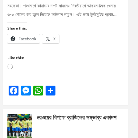
মরক্কো। প্রথমার্ধে কানাডার দাপট সামলেও দ্বিতীয়ার্ধে আক্রমণাত্মক খেলায়
৩-০ গোলের জয় তুলে নিয়েছে আটলাস লায়ন্স। এই জয়ে টুর্নামেন্টের প্রথম…
Share this:
Facebook
X
Like this:
Loading…
F
M
W
S
a
es
h
h
ce
se
at
ar
নরওয়ের বিপক্ষে ব্রাজিলের সম্ভাব্য একাদশ
b
n
s
e
o
g
A