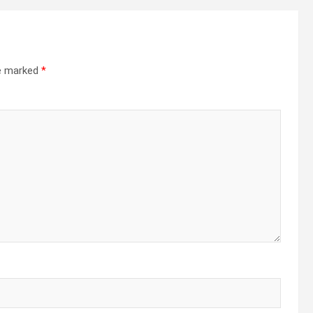
re marked
*