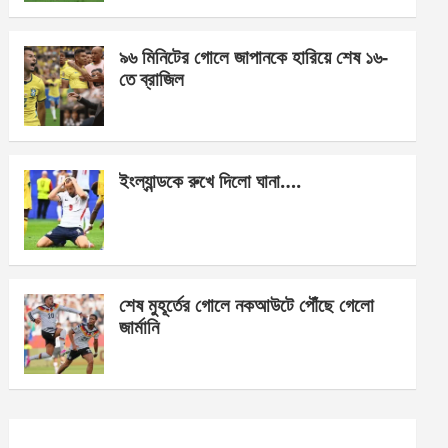
o
er
p
k
p
৯৬ মিনিটের গোলে জাপানকে হারিয়ে শেষ ১৬-
তে ব্রাজিল
ইংল্যান্ডকে রুখে দিলো ঘানা….
শেষ মুহূর্তের গোলে নকআউটে পৌঁছে গেলো
জার্মানি