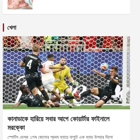
খেলা
কানাডাকে হারিয়ে সবার আগে কোয়ার্টার ফাইনালে
মরক্কো
স্পোর্টস ডেস্ক :শেষ ষোলোর প্রথম ম্যাচে দাপুটে এক ম্যাচ উপহার দিলো