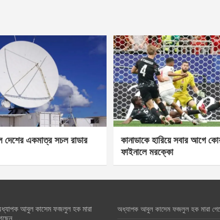
েল দেশের একমাত্র সচল রাডার
কানাডাকে হারিয়ে সবার আগে কোয়া
ফাইনালে মরক্কো
ধ্যাপক আবুল কাসেম ফজলুল হক মারা
অধ্যাপক আবুল কাসেম ফজলুল হক মারা গে
েছেন….