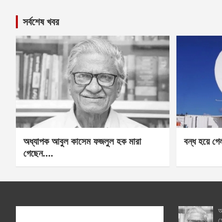
সর্বশেষ খবর
অধ্যাপক আবুল কাসেম ফজলুল হক মারা
বন্ধ হয়ে গ
গেছেন….
অ
গ