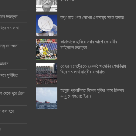
ইনালে মরক্কো
বন্ধ হয়ে গেল দেশের একমাত্র সচল রাডার
 ঘিরে ৭০ লাখ
কানাডাকে হারিয়ে সবার আগে কোয়ার্টার
ন্ধু দেশগুলো:
ফাইনালে মরক্কো
র আভাস
তেহরান মেট্রোতে রেকর্ড: খামেনির শেষবিদায়
ঘিরে ৭০ লাখ যাত্রীর যাতায়াত
্গনে সুবিদিত:
হরমুজ প্রণালিতে বিশেষ সুবিধা পাবে চীনসহ
 থেকে দূরে ঠেলে
বন্ধু দেশগুলো: ইরান
ী করা হবে:
ু