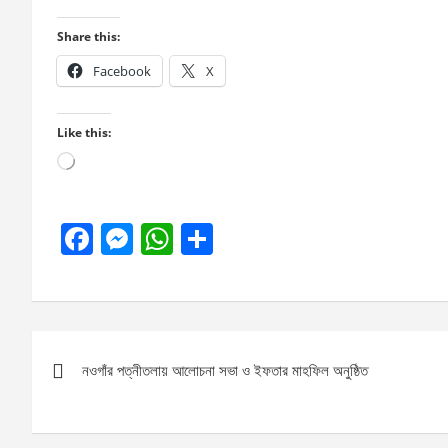
Share this:
Facebook
X
Like this:
Loading…
F
M
W
S
a
es
h
h
ce
se
at
ar
b
n
s
e
Post
o
g
A
নওগাঁর পত্নীতলায় আলোচনা সভা ও ইফতার মাহফিল অনুষ্ঠিত
navigation
o
er
p
k
p