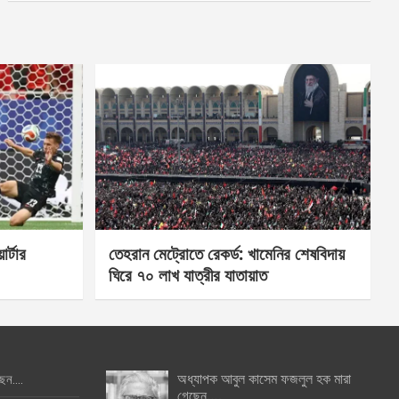
র্টার
তেহরান মেট্রোতে রেকর্ড: খামেনির শেষবিদায়
ঘিরে ৭০ লাখ যাত্রীর যাতায়াত
অধ্যাপক আবুল কাসেম ফজলুল হক মারা
ছেন….
গেছেন….