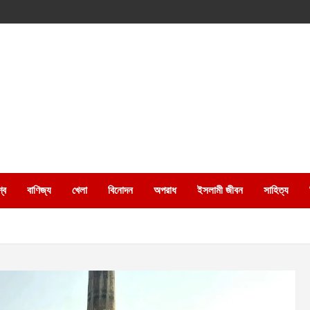
্ব
বাণিজ্য
খেলা
বিনোদন
অপরাধ
ইসলামী জীবন
সাহিত্য