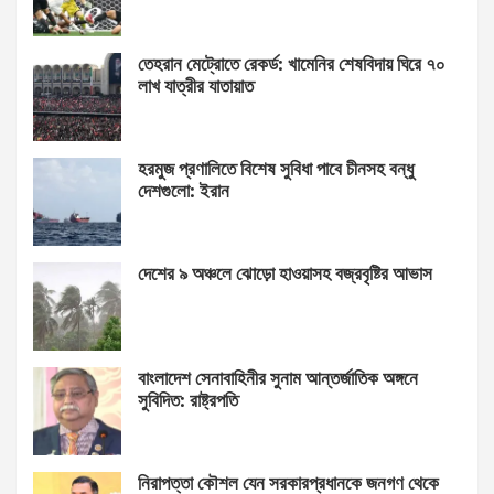
তেহরান মেট্রোতে রেকর্ড: খামেনির শেষবিদায় ঘিরে ৭০
লাখ যাত্রীর যাতায়াত
হরমুজ প্রণালিতে বিশেষ সুবিধা পাবে চীনসহ বন্ধু
দেশগুলো: ইরান
দেশের ৯ অঞ্চলে ঝোড়ো হাওয়াসহ বজ্রবৃষ্টির আভাস
বাংলাদেশ সেনাবাহিনীর সুনাম আন্তর্জাতিক অঙ্গনে
সুবিদিত: রাষ্ট্রপতি
নিরাপত্তা কৌশল যেন সরকারপ্রধানকে জনগণ থেকে