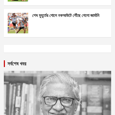
শেষ মুহূর্তের গোলে নকআউটে পৌঁছে গেলো জার্মানি
সর্বশেষ খবর