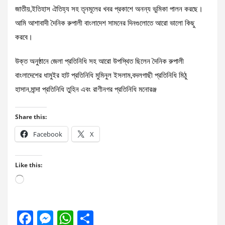
জাতীয়,ইতিহাস ঐতিহ্য সহ তৃনমূলের খবর প্রকাশে অনন্য ভুমিকা পালন করছে।
আমি আশাবাদী দৈনিক রুপালী বাংলাদেশ সামনের দিনগুলোতে আরো ভালো কিছু
করবে।
উক্ত অনুষ্ঠানে জেলা প্রতিনিধি সহ আরো উপস্থিত ছিলেন দৈনিক রুপালী
বাংলাদেশের ধামুইর হাট প্রতিনিধি মুমিনুল ইসলাম,বদলগাছী প্রতিনিধি মিঠু
হাসান,মান্দা প্রতিনিধি তুহিন এবং রাণীনগর প্রতিনিধি মনোরঞ্জ
Share this:
Facebook
X
Like this:
Loading…
F
M
W
S