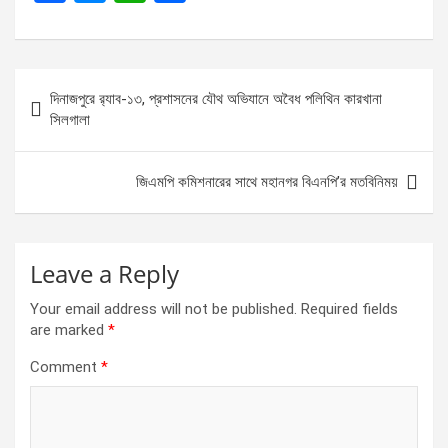
a
es
h
h
ce
se
at
ar
b
n
s
e
Post
দিনাজপুরে র‌্যাব-১৩, প্রশাসনের যৌথ অভিযানে অবৈধ পলিথিন কারখানা
o
g
A
navigation
সিলগালা
o
er
p
k
p
জিএমপি কমিশনারের সাথে মহানগর বিএনপি’র মতবিনিময়
Leave a Reply
Your email address will not be published.
Required fields
are marked
*
Comment
*