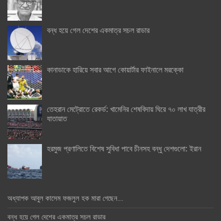
বন্ধ হয়ে গেল দেশের একমাত্র সচল রাডার
কানাডাকে হারিয়ে সবার আগে কোয়ার্টার ফাইনালে মরক্কো
তেহরান মেট্রোতে রেকর্ড: খামেনির শেষবিদায় ঘিরে ৭০ লাখ যাত্রীর
যাতায়াত
হরমুজ প্রণালিতে বিশেষ সুবিধা পাবে চীনসহ বন্ধু দেশগুলো: ইরান
অধ্যাপক আবুল কাসেম ফজলুল হক মারা গেছেন….
বন্ধ হয়ে গেল দেশের একমাত্র সচল রাডার