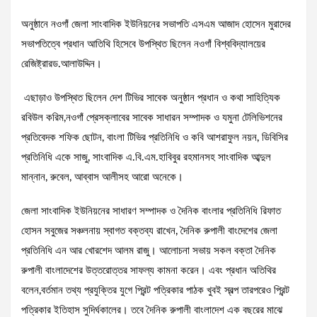
অনুষ্ঠানে নওগাঁ জেলা সাংবাদিক ইউনিয়নের সভাপতি এসএম আজাদ হোসেন মুরাদের
সভাপতিত্বে প্রধান আতিথি হিসেবে উপস্থিত ছিলেন নওগাঁ বিশ্ববিদ্যালয়ের
রেজিষ্ট্রারড.আলাউদ্দিন।
এছাড়াও উপস্থিত ছিলেন দেশ টিভির সাবেক অনুষ্ঠান প্রধান ও কথা সাহিত্যিক
রবিউল করিম,নওগাঁ প্রেসক্লাবের সাবেক সাধারন সম্পাদক ও যমুনা টেলিভিশনের
প্রতিবেদক শফিক ছোটন, বাংলা টিভির প্রতিনিধি ও কবি আশরাফুল নয়ন, ডিবিসির
প্রতিনিধি একে সাজু, সাংবাদিক এ.বি.এম.হাবিবুর রহমানসহ সাংবাদিক আব্দুল
মান্নান, রুবেল, আব্বাস আলীসহ আরো অনেকে।
জেলা সাংবাদিক ইউনিয়নের সাধারণ সম্পাদক ও দৈনিক বাংলার প্রতিনিধি রিফাত
হোসন সবুজের সঞ্চলনায় স্বাগত বক্তব্য রাখেন, দৈনিক রুপালী বাংদেশের জেলা
প্রতিনিধি এন আর খোরশেদ আলম রাজু। আলোচনা সভায় সকল বক্তা দৈনিক
রুপালী বাংলাদেশের উত্তরোত্তর সাফল্য কামনা করেন। এবং প্রধান অতিথির
বলেন,বর্তমান তথ্য প্রযুক্তির যুগে প্রিন্ট পত্রিকার পাঠক খুবই স্বল্প তারপরেও প্রিন্ট
পত্রিকার ইতিহাস সুদির্ঘকালের। তবে দৈনিক রুপালী বাংলাদেশ এক বছরের মাঝে