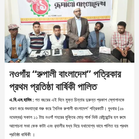
নওগাঁয় “রুপালী বাংলাদেশ” পত্রিকার
প্রথম প্রতিষ্ঠা বার্ষিকী পালিত
এ.বি.এম.হাবিব :
গত বছরের এই দিনে মুক্ত চিন্তার দুরুন্ত প্রকাশ স্লোগানকে
ধারণ করে শুভযাত্রা শুরু করে ‘দৈনিক রুপালী বাংলাদেশ’ পত্রিকাটি। বুধবার (২৬
নভেম্বর) সকাল ১১ টায় নওগাঁ শহরের মুক্তির মোড় পার্ক ভিউ রেষ্টুরেন্টের হল রুমে
আলোচনা সভা কেক কাটা এবং র‌্যালীর মধ্য দিয়ে যথাযোগ্য ভাবে পালিত হয় প্রথম
প্রতিষ্ঠা বার্ষিকী ।