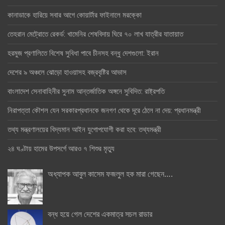
কানাডাকে হারিয়ে সবার আগে কোয়ার্টার ফাইনালে মরক্কো
তেহরান মেট্রোতে রেকর্ড: খামেনির শেষবিদায় ঘিরে ৭০ লাখ যাত্রীর যাতায়াত
হরমুজ প্রণালিতে বিশেষ সুবিধা পাবে চীনসহ বন্ধু দেশগুলো: ইরান
দেশের ৯ অঞ্চলে ঝোড়ো হাওয়াসহ বজ্রবৃষ্টির আভাস
বাংলাদেশ সেনাবাহিনীর সুনাম আন্তর্জাতিক অঙ্গনে সুবিদিত: রাষ্ট্রপতি
নিরাপত্তা কৌশল যেন সরকারপ্রধানকে জনগণ থেকে দূরে ঠেলে না দেয়: প্রধানমন্ত্রী
তথ্য মন্ত্রণালয়ের বিদ্যমান আইন যুগোপযোগী করা হবে: তথ্যমন্ত্রী
২৪ ঘণ্টায় হামের উপসর্গে আরও ৭ শিশুর মৃত্যু
অধ্যাপক আবুল কাসেম ফজলুল হক মারা গেছেন….
বন্ধ হয়ে গেল দেশের একমাত্র সচল রাডার