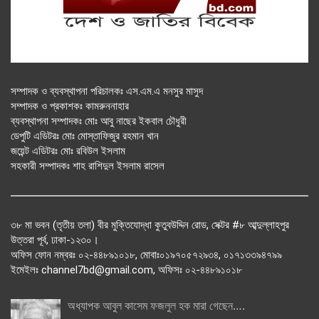
সম্পাদক ও ব্যবস্থাপনা পরিচালকঃ এস.এম.এ মনসুর মাসুদ
সম্পাদক ও প্রকাশকঃ কামরুননাহার
ব্যবস্থাপনা সম্পাদকঃ মোঃ আবু নাছের ইকবাল চৌধুরী
ডেপুটি এডিটরঃ মোঃ মোস্তাফিজুর রহমান খান
জয়েন্ট এডিটরঃ মোঃ রবিউল ইসলাম
সহকারী সম্পাদকঃ শাহ রাশিদুল ইসলাম রাসেল
৩৮ মা ভবন (তৃতীয় তলা) বীর মুক্তিযোদ্ধা কুতুবউদ্দিন রোড, সেক্টর #৮ আব্দুল্লাহপুর
উত্তরা পূর্ব, ঢাকা-১২৩০।
অফিস ফোন নম্বরঃ ০২-৪৪৮৯১০১৮, মোবাঃ০১৯৭০৫৭২৯৩৪, ০১৭১৩৩৯৪৭৯৯
ইমেইলঃ channel7bd@gmail.com, অফিসঃ ০২-৪৪৮৯১০১৮
অধ্যাপক আবুল কাসেম ফজলুল হক মারা গেছেন….