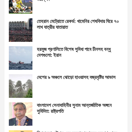
তেহরান মেট্রোতে রেকর্ড: খামেনির শেষবিদায় ঘিরে ৭০
লাখ যাত্রীর যাতায়াত
হরমুজ প্রণালিতে বিশেষ সুবিধা পাবে চীনসহ বন্ধু
দেশগুলো: ইরান
দেশের ৯ অঞ্চলে ঝোড়ো হাওয়াসহ বজ্রবৃষ্টির আভাস
বাংলাদেশ সেনাবাহিনীর সুনাম আন্তর্জাতিক অঙ্গনে
সুবিদিত: রাষ্ট্রপতি