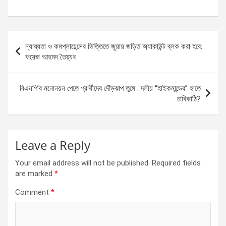
a
es
h
h
ce
se
at
ar
b
n
s
e
Post
ন্যায্যতা ও কমপ্লায়েন্সের ভিত্তিতে জুয়ায় জড়িত অ্যাকাউন্ট ব্লক করা হবে:
o
g
A
navigation
ফয়েজ আহমদ তৈয়্যব
o
er
p
k
p
বিএনপি’র মনোনয়ন পেতে প্রার্থীদের দৌঁড়ঝাপ তুঙ্গে : দলীয় “হাইকমান্ডের” হাতে
চাবিকাঠি?
Leave a Reply
Your email address will not be published.
Required fields
are marked
*
Comment
*