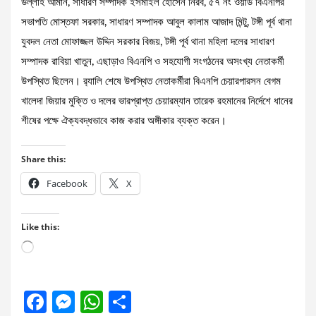
উল্লাহ আমান, সাধারণ সম্পাদক ইসমাইল হোসেন নিরব, ৫৭ নং ওয়ার্ড বিএনপির
সভাপতি মোস্তফা সরকার, সাধারণ সম্পাদক আবুল কালাম আজাদ মিন্টু, টঙ্গী পূর্ব থানা
যুবদল নেতা মোফাজ্জল উদ্দিন সরকার বিজয়, টঙ্গী পূর্ব থানা মহিলা দলের সাধারণ
সম্পাদক রাবিয়া খাতুন, এছাড়াও বিএনপি ও সহযোগী সংগঠনের অসংখ্য নেতাকর্মী
উপস্থিত ছিলেন। র‍্যালি শেষে উপস্থিত নেতাকর্মীরা বিএনপি চেয়ারপারসন বেগম
খালেদা জিয়ার মুক্তি ও দলের ভারপ্রাপ্ত চেয়ারম্যান তারেক রহমানের নির্দেশে ধানের
শীষের পক্ষে ঐক্যবদ্ধভাবে কাজ করার অঙ্গীকার ব্যক্ত করেন।
Share this:
Facebook
X
Like this:
Loading…
F
M
W
S