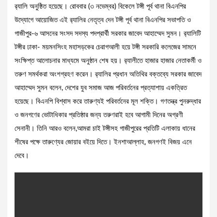
র‍্যালি অনুষ্ঠিত হয়েছে। রোববার (৩ নভেম্বর) বিকেলে টঙ্গী পূর্ব থানা বিএনপির
উদ্যোগে আয়োজিত এই র‍্যালির নেতৃত্ব দেন টঙ্গী পূর্ব থানা বিএনপির সভাপতি ও
গাজীপুর-৬ আসনের সংসদ সদস্য পদপ্রার্থী সরকার জাবেদ আহাম্মেদ সুমন। র‍্যালিটি
টঙ্গীর ঢাকা- ময়মনসিংহ মহাসড়কের চেরাগআলী হয়ে টঙ্গী সরকারি কলেজের সামনে
সংক্ষিপ্ত আলোচনার মাধ্যমে অনুষ্ঠান শেষ হয়। র‍্যালীতে হাজার হাজার নেতাকর্মী ও
তরুণ সমর্থকরা অংশগ্রহণ করেন। র‍্যালির প্রধান অতিথির বক্তব্যে সরকার জাবেদ
আহাম্মেদ সুমন বলেন, দেশের যুব সমাজ আজ পরিবর্তনের প্রত্যাশায় একত্রিত
হয়েছে। বিএনপি বিশ্বাস করে তারুণ্যই পরিবর্তনের মূল শক্তি। গণতন্ত্র পুনরুদ্ধার
ও জনগণের ভোটাধিকার প্রতিষ্ঠার জন্য তরুণরাই হবে আগামী দিনের অগ্রণী
সেনানী। তিনি আরও বলেন,আমরা চাই টঙ্গীসহ গাজীপুরের প্রতিটি এলাকায় ধানের
শীষের পক্ষে তারুণ্যের জোয়ার বইয়ে দিতে। ইনশাআল্লাহ, জনগণই বিজয় এনে
দেবে।