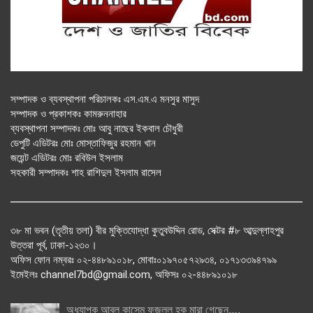
সম্পাদক ও ব্যবস্থাপনা পরিচালকঃ এস.এম.এ মনসুর মাসুদ
সম্পাদক ও প্রকাশকঃ কামরুননাহার
ব্যবস্থাপনা সম্পাদকঃ মোঃ আবু নাছের ইকবাল চৌধুরী
ডেপুটি এডিটরঃ মোঃ মোস্তাফিজুর রহমান খান
জয়েন্ট এডিটরঃ মোঃ রবিউল ইসলাম
সহকারী সম্পাদকঃ শাহ রাশিদুল ইসলাম রাসেল
৩৮ মা ভবন (তৃতীয় তলা) বীর মুক্তিযোদ্ধা কুতুবউদ্দিন রোড, সেক্টর #৮ আব্দুল্লাহপুর
উত্তরা পূর্ব, ঢাকা-১২৩০।
অফিস ফোন নম্বরঃ ০২-৪৪৮৯১০১৮, মোবাঃ০১৯৭০৫৭২৯৩৪, ০১৭১৩৩৯৪৭৯৯
ইমেইলঃ channel7bd@gmail.com, অফিসঃ ০২-৪৪৮৯১০১৮
অধ্যাপক আবুল কাসেম ফজলুল হক মারা গেছেন….