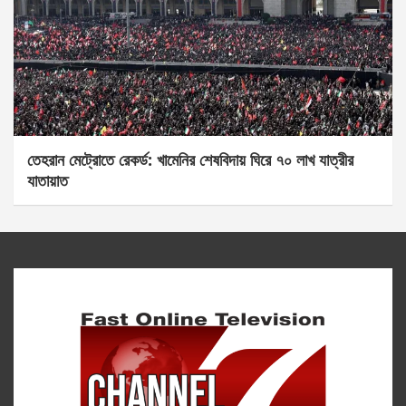
তেহরান মেট্রোতে রেকর্ড: খামেনির শেষবিদায় ঘিরে ৭০ লাখ যাত্রীর
যাতায়াত