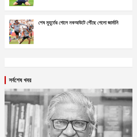
শেষ মুহূর্তের গোলে নকআউটে পৌঁছে গেলো জার্মানি
সর্বশেষ খবর