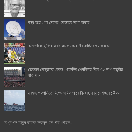
বন্ধ হয়ে গেল দেশের একমাত্র সচল রাডার
কানাডাকে হারিয়ে সবার আগে কোয়ার্টার ফাইনালে মরক্কো
তেহরান মেট্রোতে রেকর্ড: খামেনির শেষবিদায় ঘিরে ৭০ লাখ যাত্রীর
যাতায়াত
হরমুজ প্রণালিতে বিশেষ সুবিধা পাবে চীনসহ বন্ধু দেশগুলো: ইরান
অধ্যাপক আবুল কাসেম ফজলুল হক মারা গেছেন….