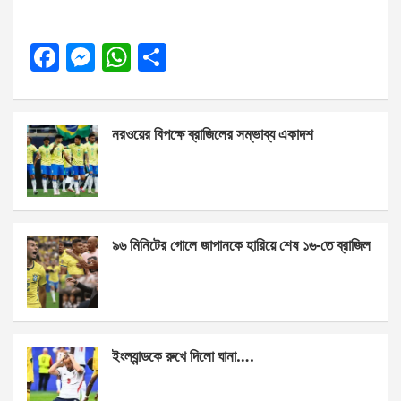
F
M
W
S
a
es
h
h
ce
se
at
ar
নরওয়ের বিপক্ষে ব্রাজিলের সম্ভাব্য একাদশ
b
n
s
e
o
g
A
o
er
p
k
p
৯৬ মিনিটের গোলে জাপানকে হারিয়ে শেষ ১৬-তে ব্রাজিল
ইংল্যান্ডকে রুখে দিলো ঘানা….