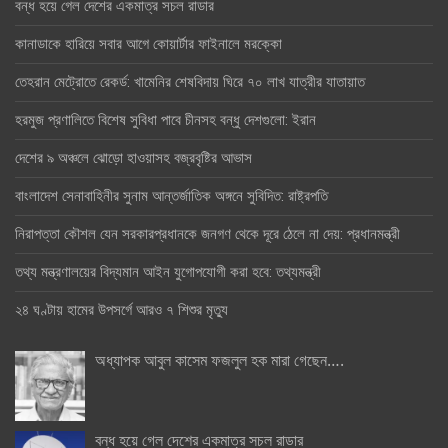
বন্ধ হয়ে গেল দেশের একমাত্র সচল রাডার
কানাডাকে হারিয়ে সবার আগে কোয়ার্টার ফাইনালে মরক্কো
তেহরান মেট্রোতে রেকর্ড: খামেনির শেষবিদায় ঘিরে ৭০ লাখ যাত্রীর যাতায়াত
হরমুজ প্রণালিতে বিশেষ সুবিধা পাবে চীনসহ বন্ধু দেশগুলো: ইরান
দেশের ৯ অঞ্চলে ঝোড়ো হাওয়াসহ বজ্রবৃষ্টির আভাস
বাংলাদেশ সেনাবাহিনীর সুনাম আন্তর্জাতিক অঙ্গনে সুবিদিত: রাষ্ট্রপতি
নিরাপত্তা কৌশল যেন সরকারপ্রধানকে জনগণ থেকে দূরে ঠেলে না দেয়: প্রধানমন্ত্রী
তথ্য মন্ত্রণালয়ের বিদ্যমান আইন যুগোপযোগী করা হবে: তথ্যমন্ত্রী
২৪ ঘণ্টায় হামের উপসর্গে আরও ৭ শিশুর মৃত্যু
অধ্যাপক আবুল কাসেম ফজলুল হক মারা গেছেন….
বন্ধ হয়ে গেল দেশের একমাত্র সচল রাডার