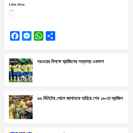
Like this:
Loading…
F
M
W
S
a
es
h
h
ce
se
at
ar
নরওয়ের বিপক্ষে ব্রাজিলের সম্ভাব্য একাদশ
b
n
s
e
o
g
A
o
er
p
k
p
৯৬ মিনিটের গোলে জাপানকে হারিয়ে শেষ ১৬-তে ব্রাজিল