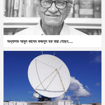
অধ্যাপক আবুল কাসেম ফজলুল হক মারা গেছেন….