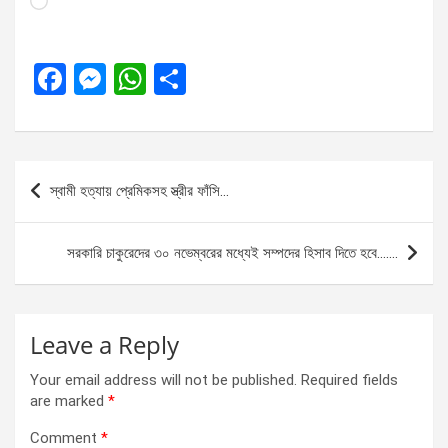
F
M
W
S
a
es
h
h
ce
se
at
ar
b
n
s
e
Post
স্বামী হত্যায় প্রেমিকসহ স্ত্রীর ফাঁসি…
o
g
A
navigation
o
er
p
সরকারি চাকুরেদের ৩০ নভেম্বরের মধ্যেই সম্পদের হিসাব দিতে হবে…….
k
p
Leave a Reply
Your email address will not be published.
Required fields
are marked
*
Comment
*