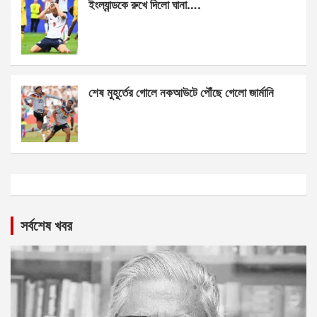
ইংল্যান্ডকে রুখে দিলো ঘানা….
শেষ মুহূর্তের গোলে নকআউটে পৌঁছে গেলো জার্মানি
সর্বশেষ খবর