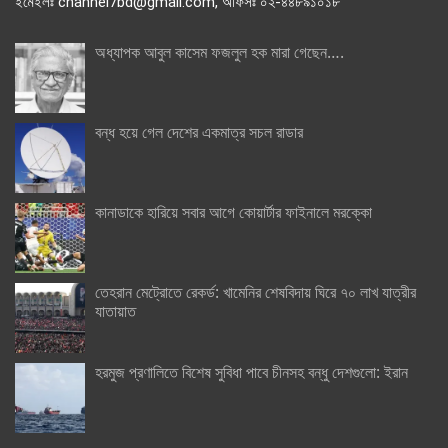
ইমেইলঃ channel7bd@gmail.com, অফিসঃ ০২-৪৪৮৯১০১৮
অধ্যাপক আবুল কাসেম ফজলুল হক মারা গেছেন….
বন্ধ হয়ে গেল দেশের একমাত্র সচল রাডার
কানাডাকে হারিয়ে সবার আগে কোয়ার্টার ফাইনালে মরক্কো
তেহরান মেট্রোতে রেকর্ড: খামেনির শেষবিদায় ঘিরে ৭০ লাখ যাত্রীর
যাতায়াত
হরমুজ প্রণালিতে বিশেষ সুবিধা পাবে চীনসহ বন্ধু দেশগুলো: ইরান