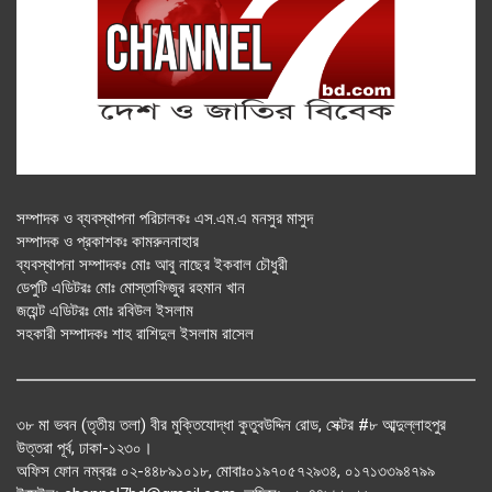
সম্পাদক ও ব্যবস্থাপনা পরিচালকঃ এস.এম.এ মনসুর মাসুদ
সম্পাদক ও প্রকাশকঃ কামরুননাহার
ব্যবস্থাপনা সম্পাদকঃ মোঃ আবু নাছের ইকবাল চৌধুরী
ডেপুটি এডিটরঃ মোঃ মোস্তাফিজুর রহমান খান
জয়েন্ট এডিটরঃ মোঃ রবিউল ইসলাম
সহকারী সম্পাদকঃ শাহ রাশিদুল ইসলাম রাসেল
৩৮ মা ভবন (তৃতীয় তলা) বীর মুক্তিযোদ্ধা কুতুবউদ্দিন রোড, সেক্টর #৮ আব্দুল্লাহপুর
উত্তরা পূর্ব, ঢাকা-১২৩০।
অফিস ফোন নম্বরঃ ০২-৪৪৮৯১০১৮, মোবাঃ০১৯৭০৫৭২৯৩৪, ০১৭১৩৩৯৪৭৯৯