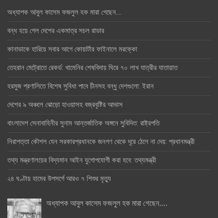
অধ্যাপক আবুল কাসেম ফজলুল হক মারা গেছেন….
বন্ধ হয়ে গেল দেশের একমাত্র সচল রাডার
কানাডাকে হারিয়ে সবার আগে কোয়ার্টার ফাইনালে মরক্কো
তেহরান মেট্রোতে রেকর্ড: খামেনির শেষবিদায় ঘিরে ৭০ লাখ যাত্রীর যাতায়াত
হরমুজ প্রণালিতে বিশেষ সুবিধা পাবে চীনসহ বন্ধু দেশগুলো: ইরান
দেশের ৯ অঞ্চলে ঝোড়ো হাওয়াসহ বজ্রবৃষ্টির আভাস
বাংলাদেশ সেনাবাহিনীর সুনাম আন্তর্জাতিক অঙ্গনে সুবিদিত: রাষ্ট্রপতি
নিরাপত্তা কৌশল যেন সরকারপ্রধানকে জনগণ থেকে দূরে ঠেলে না দেয়: প্রধানমন্ত্রী
তথ্য মন্ত্রণালয়ের বিদ্যমান আইন যুগোপযোগী করা হবে: তথ্যমন্ত্রী
২৪ ঘণ্টায় হামের উপসর্গে আরও ৭ শিশুর মৃত্যু
অধ্যাপক আবুল কাসেম ফজলুল হক মারা গেছেন….