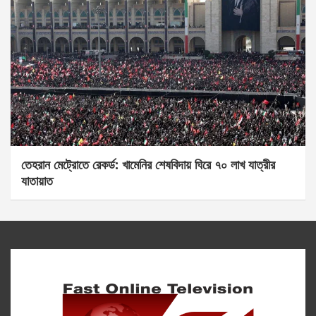
তেহরান মেট্রোতে রেকর্ড: খামেনির শেষবিদায় ঘিরে ৭০ লাখ যাত্রীর
যাতায়াত