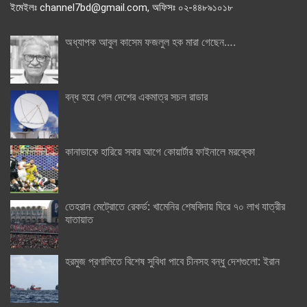
ইমেইলঃ channel7bd@gmail.com, অফিসঃ ০২-৪৪৮৯১০১৮
অধ্যাপক আবুল কাসেম ফজলুল হক মারা গেছেন….
বন্ধ হয়ে গেল দেশের একমাত্র সচল রাডার
কানাডাকে হারিয়ে সবার আগে কোয়ার্টার ফাইনালে মরক্কো
তেহরান মেট্রোতে রেকর্ড: খামেনির শেষবিদায় ঘিরে ৭০ লাখ যাত্রীর
যাতায়াত
হরমুজ প্রণালিতে বিশেষ সুবিধা পাবে চীনসহ বন্ধু দেশগুলো: ইরান