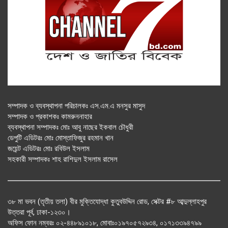
সম্পাদক ও ব্যবস্থাপনা পরিচালকঃ এস.এম.এ মনসুর মাসুদ
সম্পাদক ও প্রকাশকঃ কামরুননাহার
ব্যবস্থাপনা সম্পাদকঃ মোঃ আবু নাছের ইকবাল চৌধুরী
ডেপুটি এডিটরঃ মোঃ মোস্তাফিজুর রহমান খান
জয়েন্ট এডিটরঃ মোঃ রবিউল ইসলাম
সহকারী সম্পাদকঃ শাহ রাশিদুল ইসলাম রাসেল
৩৮ মা ভবন (তৃতীয় তলা) বীর মুক্তিযোদ্ধা কুতুবউদ্দিন রোড, সেক্টর #৮ আব্দুল্লাহপুর
উত্তরা পূর্ব, ঢাকা-১২৩০।
অফিস ফোন নম্বরঃ ০২-৪৪৮৯১০১৮, মোবাঃ০১৯৭০৫৭২৯৩৪, ০১৭১৩৩৯৪৭৯৯