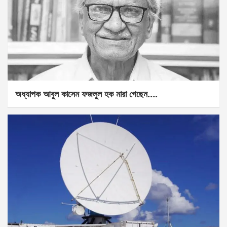
অধ্যাপক আবুল কাসেম ফজলুল হক মারা গেছেন….