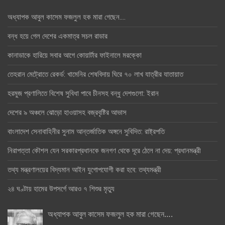
অধ্যাপক আবুল কাসেম ফজলুল হক মারা গেছেন….
বন্ধ হয়ে গেল দেশের একমাত্র সচল রাডার
কানাডাকে হারিয়ে সবার আগে কোয়ার্টার ফাইনালে মরক্কো
তেহরান মেট্রোতে রেকর্ড: খামেনির শেষবিদায় ঘিরে ৭০ লাখ যাত্রীর যাতায়াত
হরমুজ প্রণালিতে বিশেষ সুবিধা পাবে চীনসহ বন্ধু দেশগুলো: ইরান
দেশের ৯ অঞ্চলে ঝোড়ো হাওয়াসহ বজ্রবৃষ্টির আভাস
বাংলাদেশ সেনাবাহিনীর সুনাম আন্তর্জাতিক অঙ্গনে সুবিদিত: রাষ্ট্রপতি
নিরাপত্তা কৌশল যেন সরকারপ্রধানকে জনগণ থেকে দূরে ঠেলে না দেয়: প্রধানমন্ত্রী
তথ্য মন্ত্রণালয়ের বিদ্যমান আইন যুগোপযোগী করা হবে: তথ্যমন্ত্রী
২৪ ঘণ্টায় হামের উপসর্গে আরও ৭ শিশুর মৃত্যু
অধ্যাপক আবুল কাসেম ফজলুল হক মারা গেছেন….