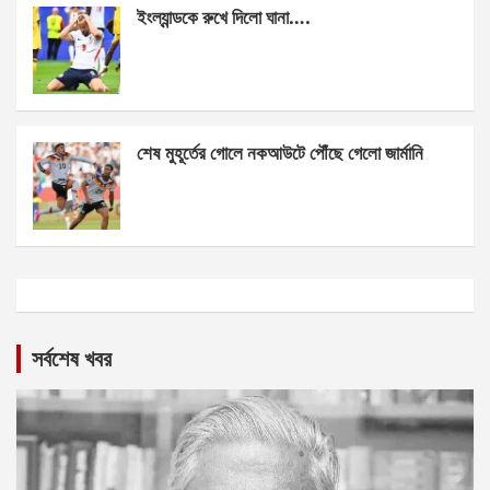
ইংল্যান্ডকে রুখে দিলো ঘানা….
শেষ মুহূর্তের গোলে নকআউটে পৌঁছে গেলো জার্মানি
সর্বশেষ খবর