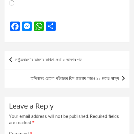
Loading…
F
M
W
S
a
es
h
h
ce
se
at
ar
b
n
s
e
Post
সাউন্ডবাংলা’র আলোর কবিতা-কথা ও ভালোর গান
o
g
A
navigation
o
er
p
হাসিনাসহ রেহানা পরিবারের তিন মামলায় আরও ১১ জনের সাক্ষ্য
k
p
Leave a Reply
Your email address will not be published.
Required fields
are marked
*
Comment
*