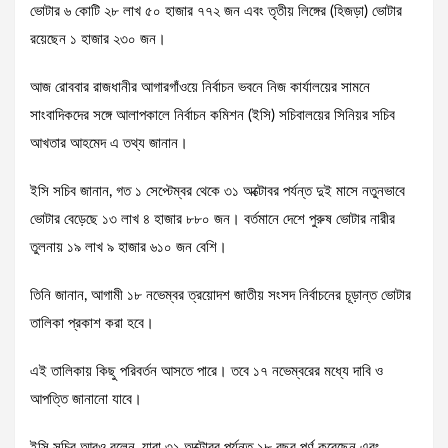
ভোটার ৬ কোটি ২৮ লাখ ৫০ হাজার ৭৭২ জন এবং তৃতীয় লিঙ্গের (হিজড়া) ভোটার
রয়েছেন ১ হাজার ২৩০ জন।
আজ রোববার রাজধানীর আগারগাঁওয়ে নির্বাচন ভবনে নিজ কার্যালয়ের সামনে
সাংবাদিকদের সঙ্গে আলাপকালে নির্বাচন কমিশন (ইসি) সচিবালয়ের সিনিয়র সচিব
আখতার আহমেদ এ তথ্য জানান।
ইসি সচিব জানান, গত ১ সেপ্টেম্বর থেকে ৩১ অক্টোবর পর্যন্ত দুই মাসে নতুনভাবে
ভোটার বেড়েছে ১৩ লাখ ৪ হাজার ৮৮০ জন। বর্তমানে দেশে পুরুষ ভোটার নারীর
তুলনায় ১৯ লাখ ৯ হাজার ৬১০ জন বেশি।
তিনি জানান, আগামী ১৮ নভেম্বর ত্রয়োদশ জাতীয় সংসদ নির্বাচনের চূড়ান্ত ভোটার
তালিকা প্রকাশ করা হবে।
এই তালিকায় কিছু পরিবর্তন আসতে পারে। তবে ১৭ নভেম্বরের মধ্যে দাবি ও
আপত্তি জানানো যাবে।
ইসি সচিব আরও বলেন, যারা ৩১ অক্টোবর পর্যন্ত ১৮ বছর পূর্ণ করেছেন এবং