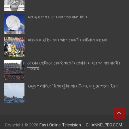
বন্ধ হয়ে গেল দেশের একমাত্র সচল রাডার
কানাডাকে হারিয়ে সবার আগে কোয়ার্টার ফাইনালে মরক্কো
তেহরান মেট্রোতে রেকর্ড: খামেনির শেষবিদায় ঘিরে ৭০ লাখ যাত্রীর
যাতায়াত
হরমুজ প্রণালিতে বিশেষ সুবিধা পাবে চীনসহ বন্ধু দেশগুলো: ইরান
Copyright © 2026
Fast Online Television – CHANNEL7BD.COM