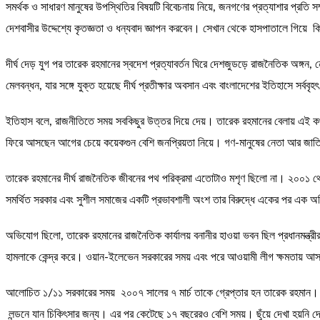
সমর্থক ও সাধারণ মানুষের উপস্থিতির বিষয়টি বিবেচনায় নিয়ে, জনগণের প্রত্যাশার প্রতি স
দেশবাসীর উদ্দেশ্যে কৃতজ্ঞতা ও ধন্যবাদ জ্ঞাপন করবেন। সেখান থেকে হাসপাতালে গিয়ে 
দীর্ঘ দেড় যুগ পর তারেক রহমানের স্বদেশ প্রত্যাবর্তন ঘিরে দেশজুডড়ে রাজনৈতিক অঙ্গন,
মেলবন্ধন, যার সঙ্গে যুক্ত হয়েছে দীর্ঘ প্রতীক্ষার অবসান এবং বাংলাদেশের ইতিহাসে সর্ব
ইতিহাস বলে, রাজনীতিতে সময় সবকিছুর উত্তর দিয়ে দেয়। তারেক রহমানের বেলায় এই কথা
ফিরে আসছেন আগের চেয়ে কয়েকগুন বেশি জনপ্রিয়তা নিয়ে। গণ-মানুষের নেতা আর জাত
তারেক রহমানের দীর্ঘ রাজনৈতিক জীবনের পথ পরিক্রমা এতোটাও মশৃণ ছিলো না। ২০০১ থেক
সমর্থিত সরকার এবং সুশীল সমাজের একটি প্রভাবশালী অংশ তার বিরুদ্ধে একের পর এক 
অভিযোগ ছিলো, তারেক রহমানের রাজনৈতিক কার্যালয় বনানীর হাওয়া ভবন ছিল প্রধানমন্ত্রীর 
হামলাকে কেন্দ্র করে। ওয়ান-ইলেভেন সরকারের সময় এবং পরে আওয়ামী লীগ ক্ষমতায় আসার 
আলোচিত ১/১১ সরকারের সময় ২০০৭ সালের ৭ মার্চ তাকে গ্রেপ্তার হন তারেক রহমান। রি
লন্ডনে যান চিকিৎসার জন্য। এর পর কেটেছে ১৭ বছরেরও বেশি সময়। ছুঁয়ে দেখা হয়নি দে