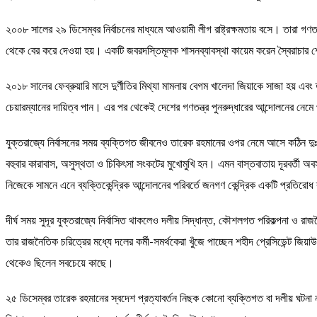
২০০৮ সালের ২৯ ডিসেম্বর নির্বাচনের মাধ্যমে আওয়ামী লীগ রাষ্ট্রক্ষমতায় বসে। তারা গণত
থেকে বের করে দেওয়া হয়। একটি জবরদস্তিমূলক শাসনব্যাবস্থা কায়েম করেন স্বৈরাচার
২০১৮ সালের ফেব্রুয়ারি মাসে দুর্ণীতির মিথ্যা মামলায় বেগম খালেদা জিয়াকে সাজা হয়
চেয়ারম্যানের দায়িত্ব পান। এর পর থেকেই দেশের গণতন্ত্র পুনরুদ্ধারের আন্দোলনের নেমে
যুক্তরাজ্যে নির্বাসনের সময় ব্যক্তিগত জীবনেও তারেক রহমানের ওপর নেমে আসে কঠিন দু
বহুবার কারাবাস, অসুস্থতা ও চিকিৎসা সংকটের মুখোমুখি হন। এমন বাস্তবাতায় দূরবর্তী
নিজেকে সামনে এনে ব্যক্তিকেন্দ্রিক আন্দোলনের পরিবর্তে জনগণ কেন্দ্রিক একটি প্রতিরোধ
দীর্ঘ সময় সুদূর যুক্তরাজ্যে নির্বাসিত থাকলেও দলীয় সিদ্ধান্ত, কৌশলগত পরিকল্পনা ও রাজ
তার রাজনৈতিক চরিত্রের মধ্যে দলের কর্মী-সমর্থকেরা খুঁজে পাচ্ছেন শহীদ প্রেসিডেন্ট জ
থেকেও ছিলেন সবচেয়ে কাছে।
২৫ ডিসেম্বর তারেক রহমানের স্বদেশ প্রত্যাবর্তন নিছক কোনো ব্যক্তিগত বা দলীয় ঘটনা 