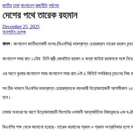
জাতীয়
ঢাকা
বাংলাদেশ
রাজনীতি
সর্বশেষ
দেশের পথে তারেক রহমান
December 25, 2025
অনলাইন ডেস্ক
বাসস
: বাংলাদেশ জাতীয়তাবাদী দলের (বিএনপির) ভারপ্রাপ্ত চেয়ারম্যান তারেক রহমান লন্ড
বাংলাদেশ সময় রাত ১২টায় তিনি স্ত্রী জোবাইদা রহমান ও কন্যা জাইমা রহমানকে সঙ্গে নিয়
এর আগে বুধবার বাংলাদেশ সময় বাংলাদেশ সময় রাত ৮টা ৫ মিনিটে সপরিবারে লন্ডনের নিজ ব
সব ঠিক থাকলে বিএনপির ভারপ্রাপ্ত চেয়ারম্যানকে বহনকারী উড়োজাহাজটি আগামীকাল ২৫ ডি
হবে।
ঢাকায় অবতরণের আগে উড়োজাহাজটি সিলেটের ওসমানী আন্তর্জাতিক বিমানবন্দরে এক ঘণ্টা যা
বিএনপির পক্ষ থেকে জানানো হয়েছে- তারেক রহমানের প্রথম ও প্রধান অগ্রাধিকার হলো সরা