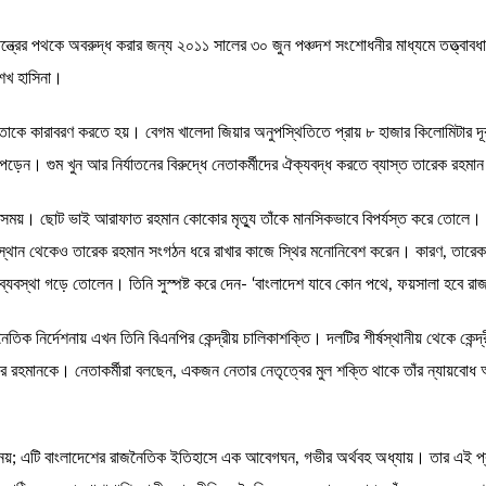
ন্ত্রের পথকে অবরুদ্ধ করার জন্য ২০১১ সালের ৩০ জুন পঞ্চদশ সংশোধনীর মাধ্যমে তত্ত্বাবধায়
 শেখ হাসিনা।
 এবং তাকে কারাবরণ করতে হয়। বেগম খালেদা জিয়ার অনুপস্থিতিতে প্রায় ৮ হাজার কিলোমিটার
 পড়েন। গুম খুন আর নির্যাতনের বিরুদ্ধে নেতাকর্মীদের ঐক্যবদ্ধ করতে ব্যাস্ত তারেক রহম
ঃসময়। ছোট ভাই আরাফাত রহমান কোকোর মৃত্যু তাঁকে মানসিকভাবে বিপর্যস্ত করে তোলে। একইস
 অবস্থান থেকেও তারেক রহমান সংগঠন ধরে রাখার কাজে স্থির মনোনিবেশ করেন। কারণ, তারেক 
 ব্যবস্থা গড়ে তোলেন। তিনি সুস্পষ্ট করে দেন- ‘বাংলাদেশ যাবে কোন পথে, ফয়সালা হবে রাজ
নৈতিক নির্দেশনায় এখন তিনি বিএনপির কেন্দ্রীয় চালিকাশক্তি। দলটির শীর্ষস্থানীয় থেকে কেন
িয়াউর রহমানকে। নেতাকর্মীরা বলছেন, একজন নেতার নেতৃত্বের মুল শক্তি থাকে তাঁর ন্যায়
নয়; এটি বাংলাদেশের রাজনৈতিক ইতিহাসে এক আবেগঘন, গভীর অর্থবহ অধ্যায়। তার এই প্রত্য