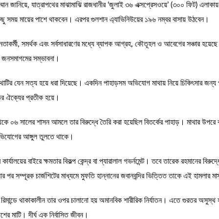
ম্মান জানিয়ে, যাত্রাপথের মাঝামাঝি রাজধানীর ‘জুলাই ৩৬ এক্সপ্রেসওয়ে’ (৩০০ ফিট) এলাকায
কিছু সময় মায়ের পাশে থাকবেন। এরপর গুলশান এ্যাভিনিউয়ের ১৯৬ নম্বর বাসায় উঠবেন।
 নেতাকর্মী, সমর্থক এবং সর্বসাধারণের মধ্যে ব্যাপক আগ্রহ, কৌতূহল ও আবেগের সঞ্চার হয়েছ
বৃহৎ জনসমাগমের সম্ভাবনা।
টির যেন সত্য হয়ে ধরা দিয়েছে। একদিন পাহাড়সম অভিযোগ মাথায় নিয়ে চিকিৎসার জন্য পা
ির ঐক্যের প্রতীক হয়ে।
ে ০৬ সালের শাসন আমলে তার বিরুদ্ধে তৈরি করা হয়েছিল বিতর্কের পাহাড়। মাথার উপরে
অভিযোগের আঙ্গুল তুলতে থাকে।
কার্যালয়ের বাইরে ক্ষমতার বিকল্প কেন্দ্র বা প্যারালাল গভর্নমেন্ট। তবে তারেক রহমানের 
পর সম্পূরক চার্জশিটের মাধ্যমে মুফতি হান্নানের জবানবন্দির ভিত্তিত তাকে এই হামলার মাস
মান্ডে থাকাকালীন তার ওপর চালানো হয় অমানবিক শারীরিক নির্যাতন। এতে গুরতর অসুস্থ
শের মাটি। দীর্ঘ এক নির্বাসিত জীবন।