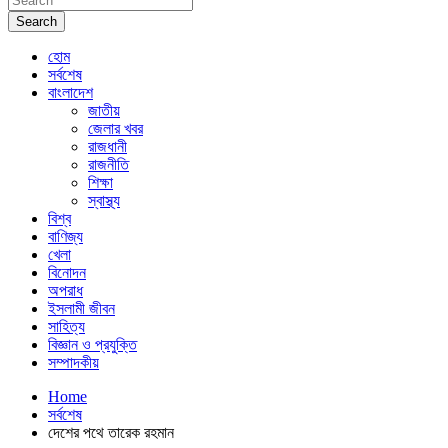
Search
হোম
সর্বশেষ
বাংলাদেশ
জাতীয়
জেলার খবর
রাজধানী
রাজনীতি
শিক্ষা
স্বাস্থ্য
বিশ্ব
বাণিজ্য
খেলা
বিনোদন
অপরাধ
ইসলামী জীবন
সাহিত্য
বিজ্ঞান ও প্রযুক্তি
সম্পাদকীয়
Home
সর্বশেষ
দেশের পথে তারেক রহমান