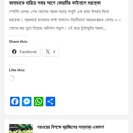
কানাডাকে হারিয়ে সবার আগে কোয়ার্টার ফাইনালে মরক্কো
স্পোর্টস ডেস্ক :শেষ ষোলোর প্রথম ম্যাচে দাপুটে এক ম্যাচ উপহার দিলো
মরক্কো। প্রথমার্ধে কানাডার দাপট সামলেও দ্বিতীয়ার্ধে আক্রমণাত্মক খেলায় ৩-০
গোলের জয় তুলে নিয়েছে আটলাস লায়ন্স। এই জয়ে টুর্নামেন্টের প্রথম…
Share this:
Facebook
X
Like this:
Loading…
F
M
W
S
a
es
h
h
ce
se
at
ar
নরওয়ের বিপক্ষে ব্রাজিলের সম্ভাব্য একাদশ
b
n
s
e