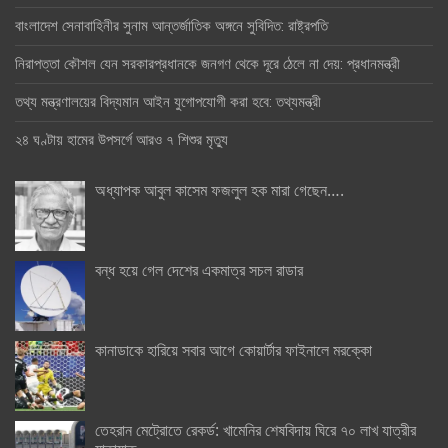
বাংলাদেশ সেনাবাহিনীর সুনাম আন্তর্জাতিক অঙ্গনে সুবিদিত: রাষ্ট্রপতি
নিরাপত্তা কৌশল যেন সরকারপ্রধানকে জনগণ থেকে দূরে ঠেলে না দেয়: প্রধানমন্ত্রী
তথ্য মন্ত্রণালয়ের বিদ্যমান আইন যুগোপযোগী করা হবে: তথ্যমন্ত্রী
২৪ ঘণ্টায় হামের উপসর্গে আরও ৭ শিশুর মৃত্যু
অধ্যাপক আবুল কাসেম ফজলুল হক মারা গেছেন….
বন্ধ হয়ে গেল দেশের একমাত্র সচল রাডার
কানাডাকে হারিয়ে সবার আগে কোয়ার্টার ফাইনালে মরক্কো
তেহরান মেট্রোতে রেকর্ড: খামেনির শেষবিদায় ঘিরে ৭০ লাখ যাত্রীর