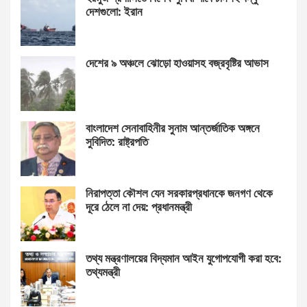
দেশগুলো: ইরান
দেশের ৯ অঞ্চলে ঝোড়ো হাওয়াসহ বজ্রবৃষ্টির আভাস
বাংলাদেশ সেনাবাহিনীর সুনাম আন্তর্জাতিক অঙ্গনে
সুবিদিত: রাষ্ট্রপতি
নিরাপত্তা কৌশল যেন সরকারপ্রধানকে জনগণ থেকে
দূরে ঠেলে না দেয়: প্রধানমন্ত্রী
তথ্য মন্ত্রণালয়ের বিদ্যমান আইন যুগোপযোগী করা হবে:
তথ্যমন্ত্রী