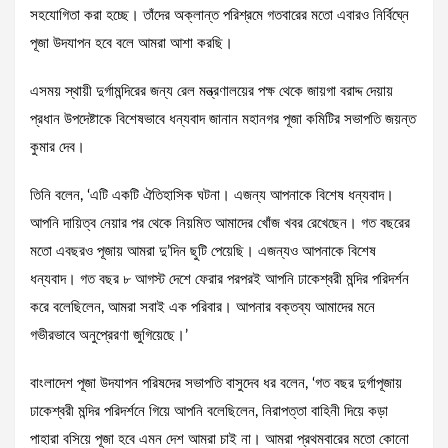
সহযোগিতা করা হচ্ছে। তাঁদের অক্লান্ত পরিশ্রমে গতবারের মতো এবারও নির্বিঘ্নে
পূজা উদযাপন হবে বলে আমরা আশা করছি।
এসময় স্থায়ী দুর্গামন্দিরের জন্য রেল মন্ত্রণালয়ের পক্ষ থেকে জায়গা বরাদ্দ দেয়ায়
প্রধান উপদেষ্টাকে বিশেষভাবে ধন্যবাদ জানান মহানগর পূজা কমিটির সভাপতি জয়ন্ত
কুমার দেব।
তিনি বলেন, ‘এটি একটি ঐতিহাসিক ঘটনা। এজন্য আপনাকে বিশেষ ধন্যবাদ।
আপনি দায়িত্ব নেয়ার পর থেকে নিয়মিত আমাদের খোঁজ খবর রেখেছেন। গত বছরের
মতো এবছরও পূজায় আমরা দু’দিন ছুটি পেয়েছি। এজন্যও আপনাকে বিশেষ
ধন্যবাদ। গত বছর ৮ আগস্ট দেশে ফেরার পরপরই আপনি ঢাকেশ্বরী মন্দির পরিদর্শন
করে বলেছিলেন, আমরা সবাই এক পরিবার। আপনার বক্তব্য আমাদের মনে
গভীরভাবে অনুপ্রেরণা জুগিয়েছে।’
বাংলাদেশ পূজা উদযাপন পরিষদের সভাপতি বাসুদেব ধর বলেন, ‘গত বছর দুর্গাপূজায়
ঢাকেশ্বরী মন্দির পরিদর্শনে গিয়ে আপনি বলেছিলেন, নিরাপত্তা বাহিনী দিয়ে কড়া
পাহারা বসিয়ে পূজা হবে এমন দেশ আমরা চাই না। আমরা প্রথমবারের মতো কোনো