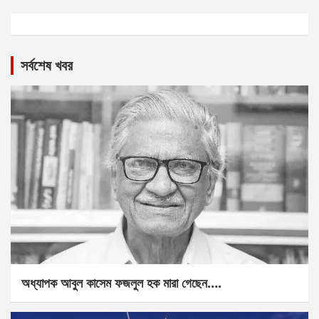
সর্বশেষ খবর
অধ্যাপক আবুল কাসেম ফজলুল হক মারা গেছেন….