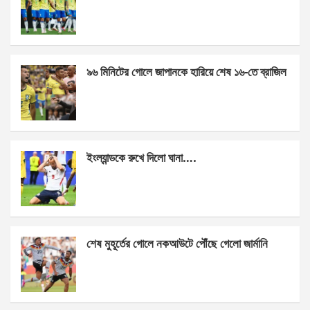
o
g
A
o
er
p
k
p
৯৬ মিনিটের গোলে জাপানকে হারিয়ে শেষ ১৬-তে ব্রাজিল
ইংল্যান্ডকে রুখে দিলো ঘানা….
শেষ মুহূর্তের গোলে নকআউটে পৌঁছে গেলো জার্মানি