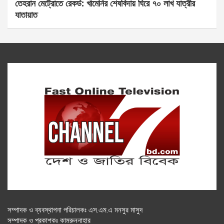
তেহরান মেট্রোতে রেকর্ড: খামেনির শেষবিদায় ঘিরে ৭০ লাখ যাত্রীর
যাতায়াত
সম্পাদক ও ব্যবস্থাপনা পরিচালকঃ এস.এম.এ মনসুর মাসুদ
সম্পাদক ও প্রকাশকঃ কামরুননাহার