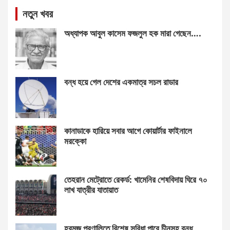
নতুন খবর
অধ্যাপক আবুল কাসেম ফজলুল হক মারা গেছেন….
বন্ধ হয়ে গেল দেশের একমাত্র সচল রাডার
কানাডাকে হারিয়ে সবার আগে কোয়ার্টার ফাইনালে
মরক্কো
তেহরান মেট্রোতে রেকর্ড: খামেনির শেষবিদায় ঘিরে ৭০
লাখ যাত্রীর যাতায়াত
হরমুজ প্রণালিতে বিশেষ সুবিধা পাবে চীনসহ বন্ধু