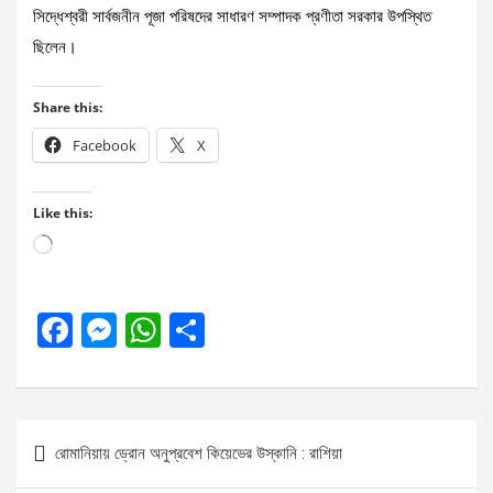
সিদ্ধেশ্বরী সার্বজনীন পূজা পরিষদের সাধারণ সম্পাদক প্রণীতা সরকার উপস্থিত
ছিলেন।
Share this:
Facebook
X
Like this:
Loading…
F
M
W
S
a
es
h
h
ce
se
at
ar
b
n
s
e
Post
রোমানিয়ায় ড্রোন অনুপ্রবেশ কিয়েভের উস্কানি : রাশিয়া
o
g
A
navigation