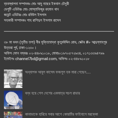
ব্যবস্থাপনা সম্পাদকঃ মোঃ আবু নাছের ইকবাল চৌধুরী
ডেপুটি এডিটরঃ মোঃ মোস্তাফিজুর রহমান খান
জয়েন্ট এডিটরঃ মোঃ রবিউল ইসলাম
সহকারী সম্পাদকঃ শাহ রাশিদুল ইসলাম রাসেল
৩৮ মা ভবন (তৃতীয় তলা) বীর মুক্তিযোদ্ধা কুতুবউদ্দিন রোড, সেক্টর #৮ আব্দুল্লাহপুর
উত্তরা পূর্ব, ঢাকা-১২৩০।
অফিস ফোন নম্বরঃ ০২-৪৪৮৯১০১৮, মোবাঃ০১৯৭০৫৭২৯৩৪, ০১৭১৩৩৯৪৭৯৯
ইমেইলঃ channel7bd@gmail.com, অফিসঃ ০২-৪৪৮৯১০১৮
অধ্যাপক আবুল কাসেম ফজলুল হক মারা গেছেন….
বন্ধ হয়ে গেল দেশের একমাত্র সচল রাডার
কানাডাকে হারিয়ে সবার আগে কোয়ার্টার ফাইনালে মরক্কো