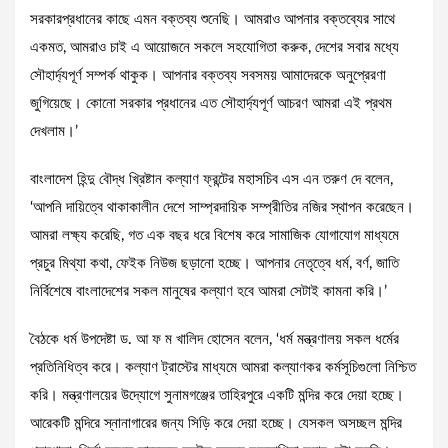
সরকারপ্রধানের কাছে এমন বক্তব্য শুনেছি। আমরাও আপনার বক্তব্যের সাথে
একমত, আমরাও চাই এ আয়োজনে সকলে সহযোগিতা করুক, দেশের সবার মধ্যে
সৌহার্দ্যপূর্ণ সম্পর্ক থাকুক। আপনার বক্তব্য সবসময় আমাদেরকে অনুপ্রেরণা
জুগিয়েছে। কোনো সরকার প্রধানের এত সৌহার্দ্যপূর্ণ আচরণ আমরা এই প্রথম
দেখলাম।’
বাংলাদেশ হিন্দু বৌদ্ধ খ্রিষ্টান কল্যাণ ফ্রন্টের মহাসচিব এস এন তরুণ দে বলেন,
‘আপনি দায়িত্বে থাকাকালীন দেশে সাম্প্রদায়িক সম্প্রীতির নজির স্থাপন করেছেন।
আমরা লক্ষ্য করেছি, গত এক বছর ধরে বিশেষ করে সামাজিক যোগাযোগ মাধ্যমে
প্রচুর মিথ্যা কথা, ফেইক নিউজ ছড়ানো হচ্ছে। আপনার নেতৃত্বে ধর্ম, বর্ণ, জাতি
নির্বিশেষে বাংলাদেশের সকল মানুষের কল্যাণ হবে আমরা সেটাই কামনা করি।’
বৈঠকে ধর্ম উপদেষ্টা ড. আ ফ ম খালিদ হোসেন বলেন, ‘ধর্ম মন্ত্রণালয় সকল ধর্মের
প্রতিনিধিত্ব করে। কল্যাণ ট্রাস্টের মাধ্যমে আমরা কল্যাণকর কর্মসূচিগুলো নিশ্চিত
করি। মন্ত্রণালয়ের উদ্যোগে সুনামগঞ্জের তাহিরপুরে একটি মন্দির করে দেয়া হচ্ছে।
আরেকটি মন্দিরে স্নানাগারের জন্য সিড়ি করে দেয়া হচ্ছে। যেসকল অসচ্ছল মন্দির