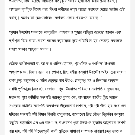
প্যাগোডা, গির্জা রয়েছে তাদেরকে যতটুকু সম্ভব সহযোগিতা করার চেষ্টা করছি।
অসচ্ছল ব্যক্তি বিশেষ করে বিধবা নারীদের জন্য আমরা সহায়তা দেয়ার সর্বোচ্চ চেষ্টা
করছি। অনাথ আশ্রমগুলোকেও সহায়তা দেয়ার পরিকল্পনা রয়েছে।’
প্রধান উপদেষ্টা সকলকে আন্তরিক ধন্যবাদ ও পূজার অগ্রিম শুভেচ্ছা জানান এবং
দুর্গাপূজা ঘিরে যাতে কোনো ধরনের ষড়যন্ত্রের সুযোগ তৈরি না হয় সেজন্য সকলকে
সজাগ থাকার আহ্বান জানান।
বৈঠকে ধর্ম উপদেষ্টা ড. আ ফ ম খালিদ হোসেন, প্রাথমিক ও গণশিক্ষা উপদেষ্টা
অধ্যাপক ডা. বিধান রঞ্জন রায় পোদ্দার, হিন্দু ধর্মীয় কল্যাণ ট্রাস্টের ভাইস চেয়ারম্যান
তপন চন্দ্র মজুমদার ও সচিব দেবেন্দ্র নাথ উঁরাও, রামকৃষ্ণ মঠ ও মিশনের অধ্যক্ষ
স্বামী পূর্ণাআনন্দ (একক), বাংলাদেশ পূজা উদযাপন পরিষদের সভাপতি বাসুদেব ধর,
মহানগর পূজা কমিটির সভাপতি জয়ন্ত কুমার দেব, বাংলাদেশ জাতীয় হিন্দু সমাজ
সংস্কার সমিতির সভাপতি অধ্যাপক হীরেন্দ্রনাথ বিশ্বাস, শ্রী শ্রী গীতা হরি সংঘ দেব
মন্দিরের সভাপতি শ্রী বিমান বিহারী তালুকদার, বাংলাদেশ হিন্দু বৌদ্ধ খ্রিস্টান কল্যাণ
ফ্রন্টের মহাসচিব এস এন তরুণ দে, বাংলাদেশ পূজা উদযাপন ফ্রন্টের আহ্বায়ক অপর্না
রায় দাস, শ্রী শ্রী সিদ্ধেশ্বরী কালী মন্দিরের সাধারণ সম্পাদক নারায়ণ চন্দ্র দত্ত ও