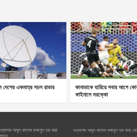
েল দেশের একমাত্র সচল রাডার
কানাডাকে হারিয়ে সবার আগে কোয়া
ফাইনালে মরক্কো
ধ্যাপক আবুল কাসেম ফজলুল হক মারা
অধ্যাপক আবুল কাসেম ফজলুল হক মারা গে
েছেন….