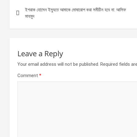
Post
o
g
A
ইশরাক হোসেন ইস্যুতে আমাকে দোষারোপ করা সমীচীন হবে না: আসিফ
navigation
o
er
p
মাহমুদ
k
p
Leave a Reply
Your email address will not be published.
Required fields a
Comment
*