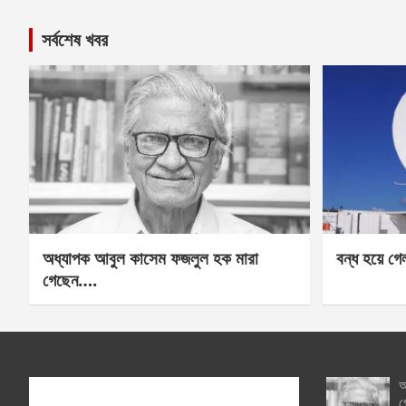
সর্বশেষ খবর
অধ্যাপক আবুল কাসেম ফজলুল হক মারা
বন্ধ হয়ে গ
গেছেন….
অ
গ