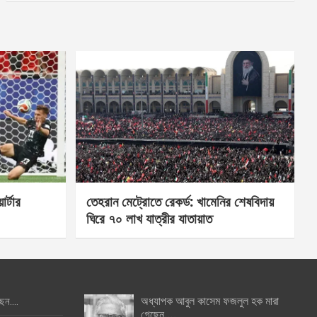
র্টার
তেহরান মেট্রোতে রেকর্ড: খামেনির শেষবিদায়
ঘিরে ৭০ লাখ যাত্রীর যাতায়াত
অধ্যাপক আবুল কাসেম ফজলুল হক মারা
ছেন….
গেছেন….