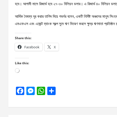
হবে। আগামী মাসে রিজার্ভ হবে ২৭-৩০ বিলিয়ন ডলার। এ রিজার্ভ ৪০ বিলিয়ন ডলারে 
আর্থিক বৈষম্য দূর করার তাগিদ দিয়ে গভর্নর বলেন, একটি নির্দিষ্ট অঞ্চলের মানুষ সিং
এমএফএস এবং এজেন্ট ব্যাংক স্বল্প সুদে ঋণ বিতরণ করলে ক্ষুদ্র ঋণদাতা প্রতিষ্ঠান চ
Share this:
Facebook
X
Like this:
Loading…
F
M
W
S
a
es
h
h
ce
se
at
ar
b
n
s
e