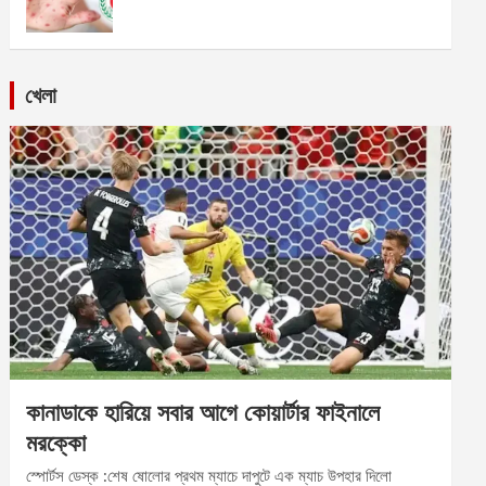
খেলা
কানাডাকে হারিয়ে সবার আগে কোয়ার্টার ফাইনালে
মরক্কো
স্পোর্টস ডেস্ক :শেষ ষোলোর প্রথম ম্যাচে দাপুটে এক ম্যাচ উপহার দিলো