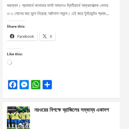
মরক্কো। প্রথমার্ধে কানাডার দাপট সামলেও দ্বিতীয়ার্ধে আক্রমণাত্মক খেলায়
৩-০ গোলের জয় তুলে নিয়েছে আটলাস লায়ন্স। এই জয়ে টুর্নামেন্টের প্রথম…
Share this:
Facebook
X
Like this:
Loading…
F
M
W
S
a
es
h
h
ce
se
at
ar
নরওয়ের বিপক্ষে ব্রাজিলের সম্ভাব্য একাদশ
b
n
s
e
o
g
A