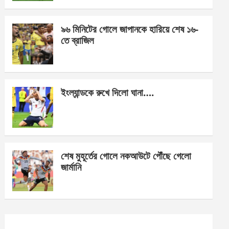
o
er
p
k
p
৯৬ মিনিটের গোলে জাপানকে হারিয়ে শেষ ১৬-
তে ব্রাজিল
ইংল্যান্ডকে রুখে দিলো ঘানা….
শেষ মুহূর্তের গোলে নকআউটে পৌঁছে গেলো
জার্মানি