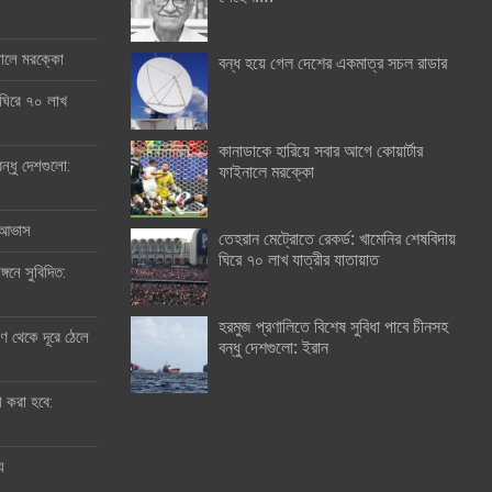
ইনালে মরক্কো
বন্ধ হয়ে গেল দেশের একমাত্র সচল রাডার
 ঘিরে ৭০ লাখ
কানাডাকে হারিয়ে সবার আগে কোয়ার্টার
ন্ধু দেশগুলো:
ফাইনালে মরক্কো
র আভাস
তেহরান মেট্রোতে রেকর্ড: খামেনির শেষবিদায়
ঘিরে ৭০ লাখ যাত্রীর যাতায়াত
্গনে সুবিদিত:
হরমুজ প্রণালিতে বিশেষ সুবিধা পাবে চীনসহ
 থেকে দূরে ঠেলে
বন্ধু দেশগুলো: ইরান
ী করা হবে:
ু