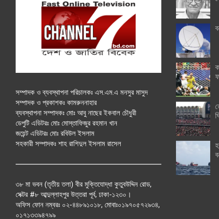
ব
ক
ফ
সম্পাদক ও ব্যবস্থাপনা পরিচালকঃ এস.এম.এ মনসুর মাসুদ
সম্পাদক ও প্রকাশকঃ কামরুননাহার
ত
ব্যবস্থাপনা সম্পাদকঃ মোঃ আবু নাছের ইকবাল চৌধুরী
ঘ
ডেপুটি এডিটরঃ মোঃ মোস্তাফিজুর রহমান খান
জয়েন্ট এডিটরঃ মোঃ রবিউল ইসলাম
সহকারী সম্পাদকঃ শাহ রাশিদুল ইসলাম রাসেল
হ
ব
৩৮ মা ভবন (তৃতীয় তলা) বীর মুক্তিযোদ্ধা কুতুবউদ্দিন রোড,
সেক্টর #৮ আব্দুল্লাহপুর উত্তরা পূর্ব, ঢাকা-১২৩০।
অফিস ফোন নম্বরঃ ০২-৪৪৮৯১০১৮, মোবাঃ০১৯৭০৫৭২৯৩৪,
০১৭১৩৩৯৪৭৯৯